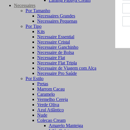
Laranja Papaya Cream
Necessaires
Por Tamanho
Necessaires Grandes
Necessaires Pequenas
Por Tipo
Kits
Necessaire Essential
Necessaire Cristal
Necessaire Ganchinho
Necessaire de Bolsa
Necessaire Flat
Necessaire Flat Tripla
Necessaire de Viagem com Alça
Necessaire Pro Saúde
Por Estilo
Pretas
Marrom Cacau
Caramelo
Vermelho Cereja
Verde Oliva
Azul Atlântico
Nude
Coleçao Cream
Amarelo Manteiga