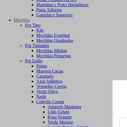
Marmitas e Potes Herméticos
Porta Talheres
Garrafas e Squeezes
Mochilas
Por Tipo
Kits
Mochilas Essential
Mochilas Quadradas
Por Tamanho
Mochilas Médias
Mochilas Pequenas
Por Estilo
Pretas
Marrom Cacau
Caramelo
Azul Atlântico
Vermelho Cereja
Verde Oliva
Nude
Coleção Cream
Amarelo Manteiga
Lilás Gelato
Rosa Yogurte
Verde Mousse