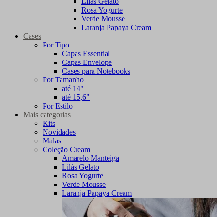
Lilás Gelato
Rosa Yogurte
Verde Mousse
Laranja Papaya Cream
Cases
Por Tipo
Capas Essential
Capas Envelope
Cases para Notebooks
Por Tamanho
até 14"
até 15,6"
Por Estilo
Mais categorias
Kits
Novidades
Malas
Coleção Cream
Amarelo Manteiga
Lilás Gelato
Rosa Yogurte
Verde Mousse
Laranja Papaya Cream