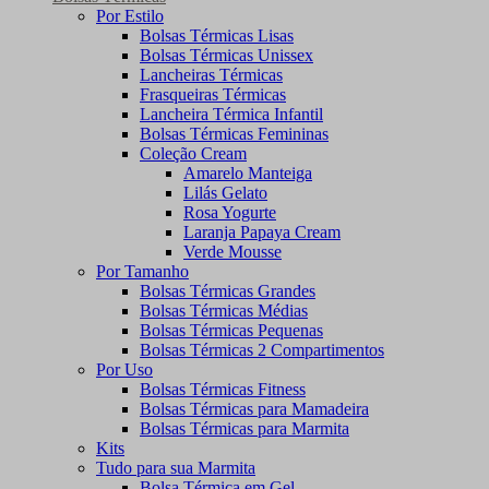
Por Estilo
Bolsas Térmicas Lisas
Bolsas Térmicas Unissex
Lancheiras Térmicas
Frasqueiras Térmicas
Lancheira Térmica Infantil
Bolsas Térmicas Femininas
Coleção Cream
Amarelo Manteiga
Lilás Gelato
Rosa Yogurte
Laranja Papaya Cream
Verde Mousse
Por Tamanho
Bolsas Térmicas Grandes
Bolsas Térmicas Médias
Bolsas Térmicas Pequenas
Bolsas Térmicas 2 Compartimentos
Por Uso
Bolsas Térmicas Fitness
Bolsas Térmicas para Mamadeira
Bolsas Térmicas para Marmita
Kits
Tudo para sua Marmita
Bolsa Térmica em Gel