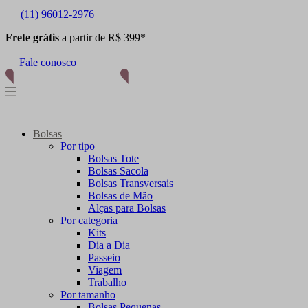
(11) 96012-2976
Frete grátis
a partir de R$ 399*
Fale conosco
Bolsas
Por tipo
Bolsas Tote
Bolsas Sacola
Bolsas Transversais
Bolsas de Mão
Alças para Bolsas
Por categoria
Kits
Dia a Dia
Passeio
Viagem
Trabalho
Por tamanho
Bolsas Pequenas