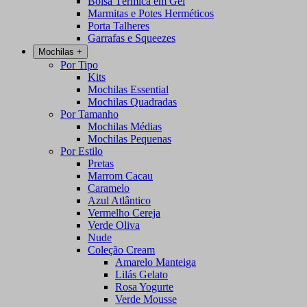
Bolsa Térmica em Gel
Marmitas e Potes Herméticos
Porta Talheres
Garrafas e Squeezes
Mochilas
+
Por Tipo
Kits
Mochilas Essential
Mochilas Quadradas
Por Tamanho
Mochilas Médias
Mochilas Pequenas
Por Estilo
Pretas
Marrom Cacau
Caramelo
Azul Atlântico
Vermelho Cereja
Verde Oliva
Nude
Coleção Cream
Amarelo Manteiga
Lilás Gelato
Rosa Yogurte
Verde Mousse