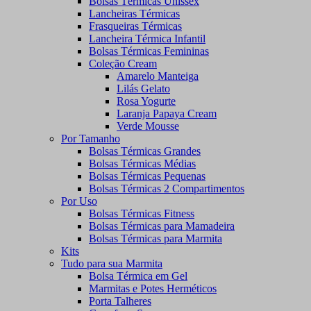
Bolsas Térmicas Unissex
Lancheiras Térmicas
Frasqueiras Térmicas
Lancheira Térmica Infantil
Bolsas Térmicas Femininas
Coleção Cream
Amarelo Manteiga
Lilás Gelato
Rosa Yogurte
Laranja Papaya Cream
Verde Mousse
Por Tamanho
Bolsas Térmicas Grandes
Bolsas Térmicas Médias
Bolsas Térmicas Pequenas
Bolsas Térmicas 2 Compartimentos
Por Uso
Bolsas Térmicas Fitness
Bolsas Térmicas para Mamadeira
Bolsas Térmicas para Marmita
Kits
Tudo para sua Marmita
Bolsa Térmica em Gel
Marmitas e Potes Herméticos
Porta Talheres