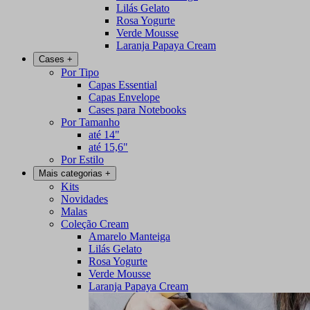
Lilás Gelato
Rosa Yogurte
Verde Mousse
Laranja Papaya Cream
Cases
+
Por Tipo
Capas Essential
Capas Envelope
Cases para Notebooks
Por Tamanho
até 14"
até 15,6"
Por Estilo
Mais categorias
+
Kits
Novidades
Malas
Coleção Cream
Amarelo Manteiga
Lilás Gelato
Rosa Yogurte
Verde Mousse
Laranja Papaya Cream