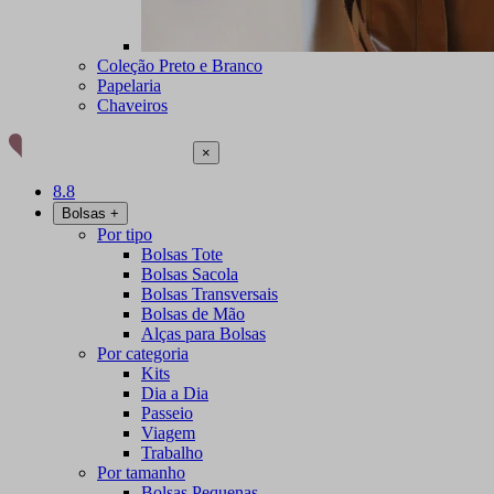
Coleção Preto e Branco
Papelaria
Chaveiros
×
8.8
Bolsas
+
Por tipo
Bolsas Tote
Bolsas Sacola
Bolsas Transversais
Bolsas de Mão
Alças para Bolsas
Por categoria
Kits
Dia a Dia
Passeio
Viagem
Trabalho
Por tamanho
Bolsas Pequenas