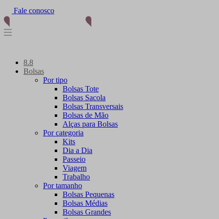
(11) 96012-2976
8.8
Bolsas
Por tipo
Bolsas Tote
Bolsas Sacola
Bolsas Transversais
Bolsas de Mão
Alças para Bolsas
Por categoria
Kits
Dia a Dia
Passeio
Viagem
Trabalho
Por tamanho
Bolsas Pequenas
Bolsas Médias
Bolsas Grandes