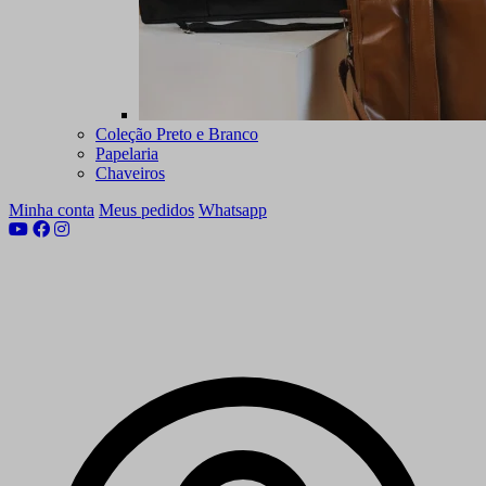
Coleção Preto e Branco
Papelaria
Chaveiros
Minha conta
Meus pedidos
Whatsapp