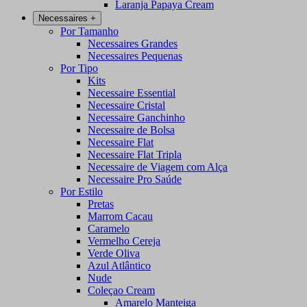
Laranja Papaya Cream
Necessaires
+
Por Tamanho
Necessaires Grandes
Necessaires Pequenas
Por Tipo
Kits
Necessaire Essential
Necessaire Cristal
Necessaire Ganchinho
Necessaire de Bolsa
Necessaire Flat
Necessaire Flat Tripla
Necessaire de Viagem com Alça
Necessaire Pro Saúde
Por Estilo
Pretas
Marrom Cacau
Caramelo
Vermelho Cereja
Verde Oliva
Azul Atlântico
Nude
Coleçao Cream
Amarelo Manteiga