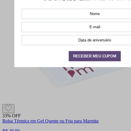
33% OFF
Bolsa Térmica em Gel Quente ou Fria para Marmita
R$ 29,90