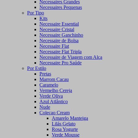
Necessaires Grandes
Necessaires Pequenas
Por Tipo
Kits
Necessaire Essential
Necessaire Cristal
Necessaire Ganchinho
Necessaire de Bolsa
Necessaire Flat
Necessaire Flat Tripla
Necessaire de Viagem com Alça
Necessaire Pro Saúde
Por Estilo
Pretas
Marrom Cacau
Caramelo
Vermelho Cereja
Verde Oliva
Azul Atlântico
Nude
Coleçao Cream
Amarelo Manteiga
Lilás Gelato
Rosa Yogurte
Verde Mousse