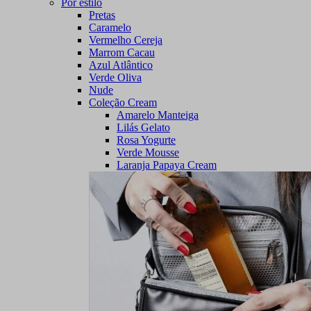
Por estilo
Pretas
Caramelo
Vermelho Cereja
Marrom Cacau
Azul Atlântico
Verde Oliva
Nude
Coleção Cream
Amarelo Manteiga
Lilás Gelato
Rosa Yogurte
Verde Mousse
Laranja Papaya Cream