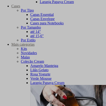
Laranja Papaya Cream
Cases
Por Tipo
Capas Essential
Capas Envelope
Cases para Notebooks
Por Tamanho
até 14"
até 15,6"
Por Estilo
Mais categorias
Kits
Novidades
Malas
Coleção Cream
Amarelo Manteiga
Lilás Gelato
Rosa Yogurte
Verde Mousse
Laranja Papaya Cream