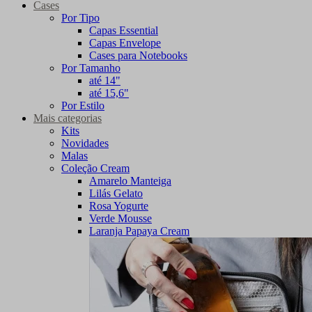
Cases
Por Tipo
Capas Essential
Capas Envelope
Cases para Notebooks
Por Tamanho
até 14"
até 15,6"
Por Estilo
Mais categorias
Kits
Novidades
Malas
Coleção Cream
Amarelo Manteiga
Lilás Gelato
Rosa Yogurte
Verde Mousse
Laranja Papaya Cream