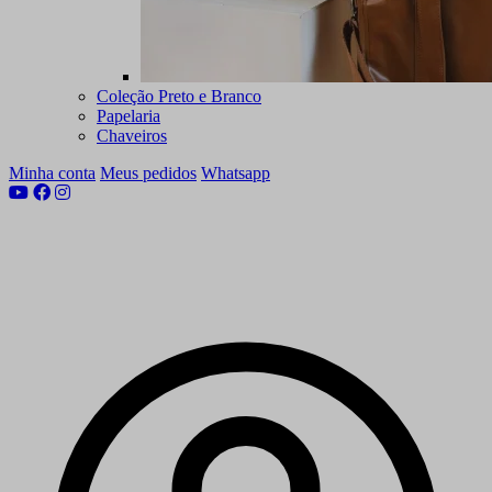
Coleção Preto e Branco
Papelaria
Chaveiros
Minha conta
Meus pedidos
Whatsapp