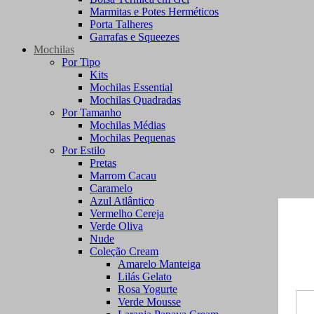
Marmitas e Potes Herméticos
Porta Talheres
Garrafas e Squeezes
Mochilas
Por Tipo
Kits
Mochilas Essential
Mochilas Quadradas
Por Tamanho
Mochilas Médias
Mochilas Pequenas
Por Estilo
Pretas
Marrom Cacau
Caramelo
Azul Atlântico
Vermelho Cereja
Verde Oliva
Nude
Coleção Cream
Amarelo Manteiga
Lilás Gelato
Rosa Yogurte
Verde Mousse