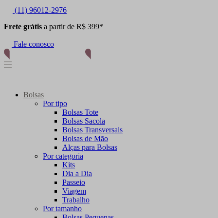
(11) 96012-2976
Frete grátis
a partir de R$ 399*
Fale conosco
Bolsas
Por tipo
Bolsas Tote
Bolsas Sacola
Bolsas Transversais
Bolsas de Mão
Alças para Bolsas
Por categoria
Kits
Dia a Dia
Passeio
Viagem
Trabalho
Por tamanho
Bolsas Pequenas