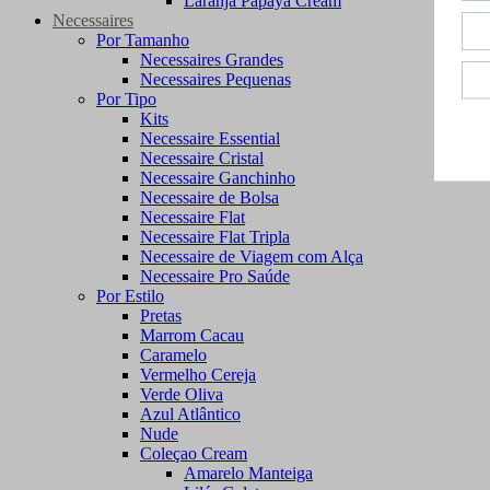
Laranja Papaya Cream
Necessaires
Por Tamanho
Necessaires Grandes
Necessaires Pequenas
Por Tipo
Kits
Necessaire Essential
Necessaire Cristal
Necessaire Ganchinho
Necessaire de Bolsa
Necessaire Flat
Necessaire Flat Tripla
Necessaire de Viagem com Alça
Necessaire Pro Saúde
Por Estilo
Pretas
Marrom Cacau
Caramelo
Vermelho Cereja
Verde Oliva
Azul Atlântico
Nude
Coleçao Cream
Amarelo Manteiga