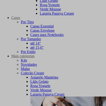
Lilás Gelato
Rosa Yogurte
Verde Mousse
Laranja Papaya Cream
Cases
Por Tipo
Capas Essential
Capas Envelope
Cases para Notebooks
Por Tamanho
até 14"
até 15,6"
Por Estilo
Mais categorias
Kits
Novidades
Malas
Coleção Cream
Amarelo Manteiga
Lilás Gelato
Rosa Yogurte
Verde Mousse
Laranja Papaya Cream