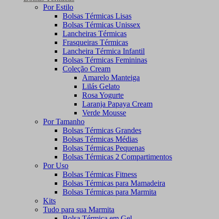
Por Estilo
Bolsas Térmicas Lisas
Bolsas Térmicas Unissex
Lancheiras Térmicas
Frasqueiras Térmicas
Lancheira Térmica Infantil
Bolsas Térmicas Femininas
Coleção Cream
Amarelo Manteiga
Lilás Gelato
Rosa Yogurte
Laranja Papaya Cream
Verde Mousse
Por Tamanho
Bolsas Térmicas Grandes
Bolsas Térmicas Médias
Bolsas Térmicas Pequenas
Bolsas Térmicas 2 Compartimentos
Por Uso
Bolsas Térmicas Fitness
Bolsas Térmicas para Mamadeira
Bolsas Térmicas para Marmita
Kits
Tudo para sua Marmita
Bolsa Térmica em Gel