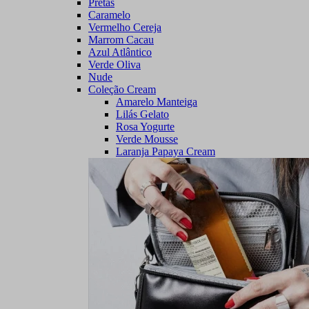
Pretas
Caramelo
Vermelho Cereja
Marrom Cacau
Azul Atlântico
Verde Oliva
Nude
Coleção Cream
Amarelo Manteiga
Lilás Gelato
Rosa Yogurte
Verde Mousse
Laranja Papaya Cream