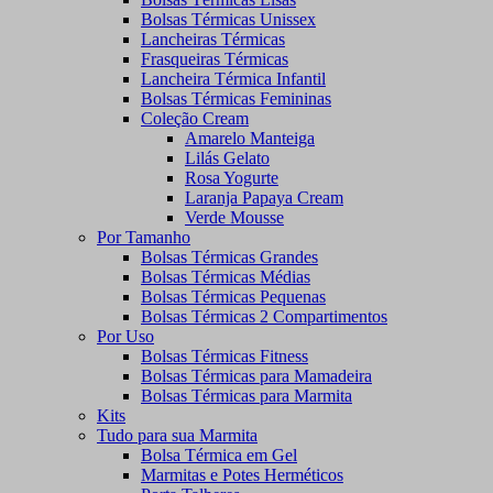
Bolsas Térmicas Unissex
Lancheiras Térmicas
Frasqueiras Térmicas
Lancheira Térmica Infantil
Bolsas Térmicas Femininas
Coleção Cream
Amarelo Manteiga
Lilás Gelato
Rosa Yogurte
Laranja Papaya Cream
Verde Mousse
Por Tamanho
Bolsas Térmicas Grandes
Bolsas Térmicas Médias
Bolsas Térmicas Pequenas
Bolsas Térmicas 2 Compartimentos
Por Uso
Bolsas Térmicas Fitness
Bolsas Térmicas para Mamadeira
Bolsas Térmicas para Marmita
Kits
Tudo para sua Marmita
Bolsa Térmica em Gel
Marmitas e Potes Herméticos