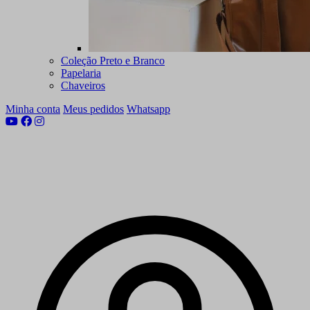
Coleção Preto e Branco
Papelaria
Chaveiros
Minha conta
Meus pedidos
Whatsapp