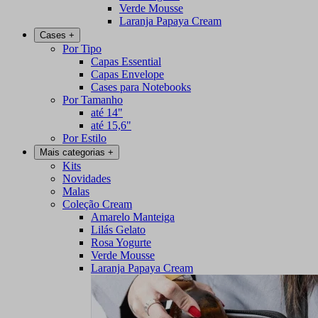
Verde Mousse
Laranja Papaya Cream
Cases
+
Por Tipo
Capas Essential
Capas Envelope
Cases para Notebooks
Por Tamanho
até 14"
até 15,6"
Por Estilo
Mais categorias
+
Kits
Novidades
Malas
Coleção Cream
Amarelo Manteiga
Lilás Gelato
Rosa Yogurte
Verde Mousse
Laranja Papaya Cream