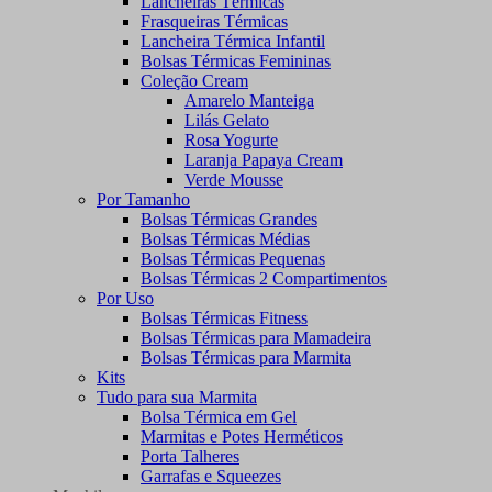
Lancheiras Térmicas
Frasqueiras Térmicas
Lancheira Térmica Infantil
Bolsas Térmicas Femininas
Coleção Cream
Amarelo Manteiga
Lilás Gelato
Rosa Yogurte
Laranja Papaya Cream
Verde Mousse
Por Tamanho
Bolsas Térmicas Grandes
Bolsas Térmicas Médias
Bolsas Térmicas Pequenas
Bolsas Térmicas 2 Compartimentos
Por Uso
Bolsas Térmicas Fitness
Bolsas Térmicas para Mamadeira
Bolsas Térmicas para Marmita
Kits
Tudo para sua Marmita
Bolsa Térmica em Gel
Marmitas e Potes Herméticos
Porta Talheres
Garrafas e Squeezes