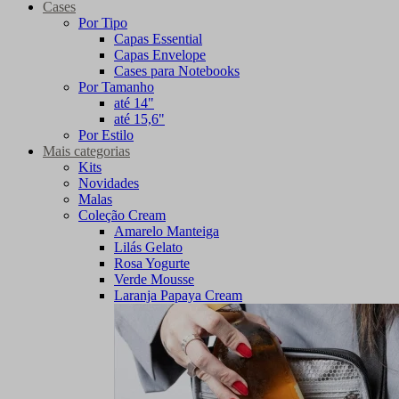
Cases
Por Tipo
Capas Essential
Capas Envelope
Cases para Notebooks
Por Tamanho
até 14"
até 15,6"
Por Estilo
Mais categorias
Kits
Novidades
Malas
Coleção Cream
Amarelo Manteiga
Lilás Gelato
Rosa Yogurte
Verde Mousse
Laranja Papaya Cream