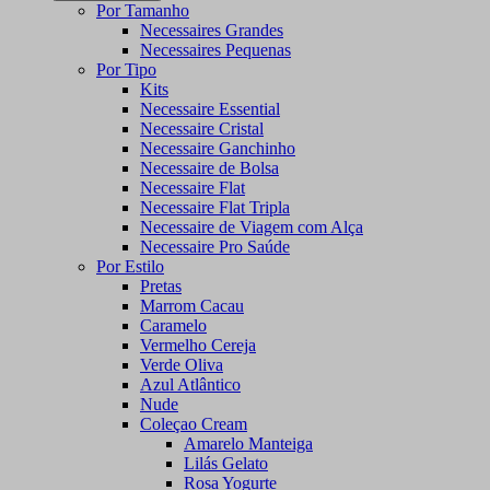
Por Tamanho
Necessaires Grandes
Necessaires Pequenas
Por Tipo
Kits
Necessaire Essential
Necessaire Cristal
Necessaire Ganchinho
Necessaire de Bolsa
Necessaire Flat
Necessaire Flat Tripla
Necessaire de Viagem com Alça
Necessaire Pro Saúde
Por Estilo
Pretas
Marrom Cacau
Caramelo
Vermelho Cereja
Verde Oliva
Azul Atlântico
Nude
Coleçao Cream
Amarelo Manteiga
Lilás Gelato
Rosa Yogurte