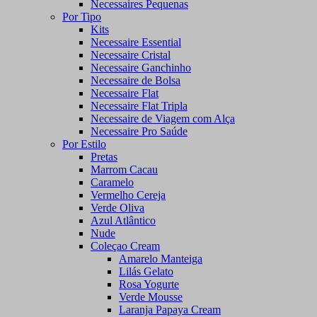
Necessaires Pequenas
Por Tipo
Kits
Necessaire Essential
Necessaire Cristal
Necessaire Ganchinho
Necessaire de Bolsa
Necessaire Flat
Necessaire Flat Tripla
Necessaire de Viagem com Alça
Necessaire Pro Saúde
Por Estilo
Pretas
Marrom Cacau
Caramelo
Vermelho Cereja
Verde Oliva
Azul Atlântico
Nude
Coleçao Cream
Amarelo Manteiga
Lilás Gelato
Rosa Yogurte
Verde Mousse
Laranja Papaya Cream