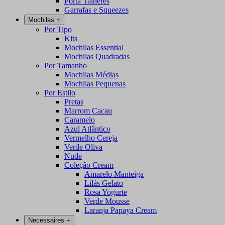
Porta Talheres
Garrafas e Squeezes
Mochilas
+
Por Tipo
Kits
Mochilas Essential
Mochilas Quadradas
Por Tamanho
Mochilas Médias
Mochilas Pequenas
Por Estilo
Pretas
Marrom Cacau
Caramelo
Azul Atlântico
Vermelho Cereja
Verde Oliva
Nude
Coleção Cream
Amarelo Manteiga
Lilás Gelato
Rosa Yogurte
Verde Mousse
Laranja Papaya Cream
Necessaires
+