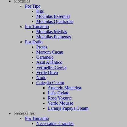
Mochilas
Por Tipo
Kits
Mochilas Essential
Mochilas Quadradas
Por Tamanho
Mochilas Médias
Mochilas Pequenas
Por Estilo
Pretas
Marrom Cacau
Caramelo
Azul Atlântico
Vermelho Cereja
Verde Oliva
Nude
Coleção Cream
Amarelo Manteiga
Lilás Gelato
Rosa Yogurte
Verde Mousse
Laranja Papaya Cream
Necessaires
Por Tamanho
Necessaires Grandes