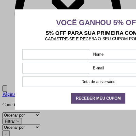
Close
Página inicial
|
Papelaria
|
Escrita
|
Canetinhas
Canetinhas
Filtrar