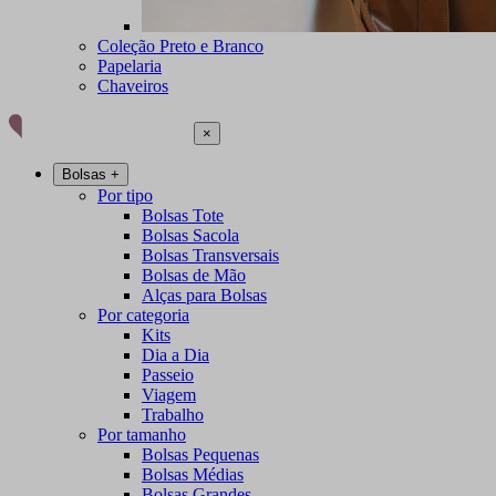
Coleção Preto e Branco
Papelaria
Chaveiros
×
Bolsas
+
Por tipo
Bolsas Tote
Bolsas Sacola
Bolsas Transversais
Bolsas de Mão
Alças para Bolsas
Por categoria
Kits
Dia a Dia
Passeio
Viagem
Trabalho
Por tamanho
Bolsas Pequenas
Bolsas Médias
Bolsas Grandes