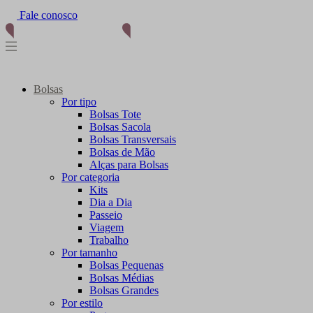
Fale conosco
(11) 96012-2976
Bolsas
Por tipo
Bolsas Tote
Bolsas Sacola
Bolsas Transversais
Bolsas de Mão
Alças para Bolsas
Por categoria
Kits
Dia a Dia
Passeio
Viagem
Trabalho
Por tamanho
Bolsas Pequenas
Bolsas Médias
Bolsas Grandes
Por estilo