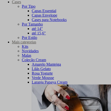
Cases
Por Tipo
Capas Essential
Capas Envelope
Cases para Notebooks
Por Tamanho
até 14"
até 15,6"
Por Estilo
Mais categorias
Kits
Novidades
Malas
Coleção Cream
Amarelo Manteiga
Lilás Gelato
Rosa Yogurte
Verde Mousse
Laranja Papaya Cream