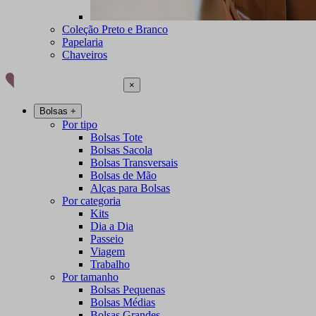
Coleção Preto e Branco
Papelaria
Chaveiros
×
Bolsas
+
Por tipo
Bolsas Tote
Bolsas Sacola
Bolsas Transversais
Bolsas de Mão
Alças para Bolsas
Por categoria
Kits
Dia a Dia
Passeio
Viagem
Trabalho
Por tamanho
Bolsas Pequenas
Bolsas Médias
Bolsas Grandes