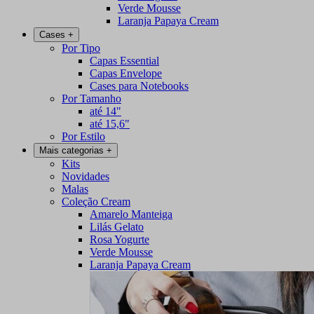
Verde Mousse
Laranja Papaya Cream
Cases
+
Por Tipo
Capas Essential
Capas Envelope
Cases para Notebooks
Por Tamanho
até 14"
até 15,6"
Por Estilo
Mais categorias
+
Kits
Novidades
Malas
Coleção Cream
Amarelo Manteiga
Lilás Gelato
Rosa Yogurte
Verde Mousse
Laranja Papaya Cream