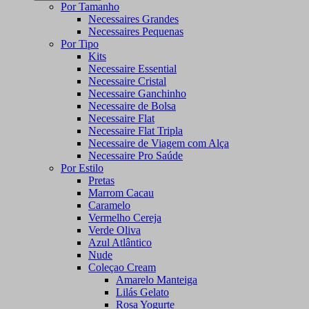
Por Tamanho
Necessaires Grandes
Necessaires Pequenas
Por Tipo
Kits
Necessaire Essential
Necessaire Cristal
Necessaire Ganchinho
Necessaire de Bolsa
Necessaire Flat
Necessaire Flat Tripla
Necessaire de Viagem com Alça
Necessaire Pro Saúde
Por Estilo
Pretas
Marrom Cacau
Caramelo
Vermelho Cereja
Verde Oliva
Azul Atlântico
Nude
Coleçao Cream
Amarelo Manteiga
Lilás Gelato
Rosa Yogurte