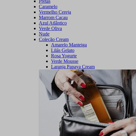
Pretas
Caramelo
Vermelho Cereja
Marrom Cacau
Azul Atlântico
Verde Oliva
Nude
Coleção Cream
Amarelo Manteiga
Lilás Gelato
Rosa Yogurte
Verde Mousse
Laranja Papaya Cream