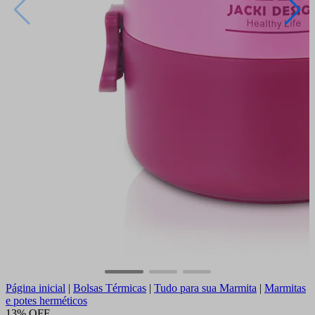
Página inicial
|
Bolsas Térmicas
|
Tudo para sua Marmita
|
Marmitas
e potes herméticos
13% OFF