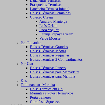
Lancheiras Térmicas
Frasqueiras Térmicas
Lancheira Térmica Infantil
Bolsas Térmicas Femininas
Coleção Cream
Amarelo Manteiga
Lilás Gelato
Rosa Yogurte
Laranja Papaya Cream
Verde Mousse
Por Tamanho
Bolsas Térmicas Grandes
Bolsas Térmicas Médias
Bolsas Térmicas Pequenas
Bolsas Térmicas 2 Compartimentos
Por Uso
Bolsas Térmicas Fitness
Bolsas Térmicas para Mamadeira
Bolsas Térmicas para Marmita
Kits
Tudo para sua Marmita
Bolsa Térmica em Gel
Marmitas e Potes Herméticos
Porta Talheres
Garrafas e Squeezes