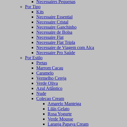
Necessaires Pequenas
Por Tipo
Kits
Necessaire Essential
Necessaire Cristal
Necessaire Ganchinho
Necessaire de Bolsa
Necessaire Flat
Necessaire Flat Tripla
Necessaire de Viagem com Alça
Necessaire Pro Saúde
Por Estilo
Pretas
Marrom Cacau
Caramelo
Vermelho Cereja
Verde Oliva
Azul Atlântico
Nude
Coleçao Cream
Amarelo Manteiga
Lilás Gelato
Rosa Yogurte
Verde Mousse
Laranja Papaya Cream