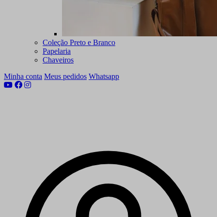
Coleção Preto e Branco
Papelaria
Chaveiros
Minha conta
Meus pedidos
Whatsapp