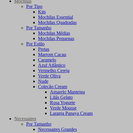
Mochilas
Por Tipo
Kits
Mochilas Essential
Mochilas Quadradas
Por Tamanho
Mochilas Médias
Mochilas Pequenas
Por Estilo
Pretas
Marrom Cacau
Caramelo
Azul Atlântico
Vermelho Cereja
Verde Oliva
Nude
Coleção Cream
Amarelo Manteiga
Lilás Gelato
Rosa Yogurte
Verde Mousse
Laranja Papaya Cream
Necessaires
Por Tamanho
Necessaires Grandes