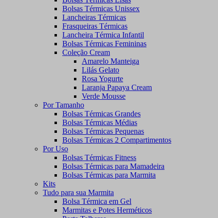
Bolsas Térmicas Unissex
Lancheiras Térmicas
Frasqueiras Térmicas
Lancheira Térmica Infantil
Bolsas Térmicas Femininas
Coleção Cream
Amarelo Manteiga
Lilás Gelato
Rosa Yogurte
Laranja Papaya Cream
Verde Mousse
Por Tamanho
Bolsas Térmicas Grandes
Bolsas Térmicas Médias
Bolsas Térmicas Pequenas
Bolsas Térmicas 2 Compartimentos
Por Uso
Bolsas Térmicas Fitness
Bolsas Térmicas para Mamadeira
Bolsas Térmicas para Marmita
Kits
Tudo para sua Marmita
Bolsa Térmica em Gel
Marmitas e Potes Herméticos