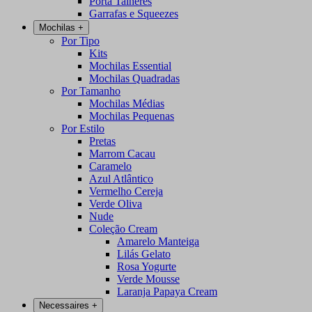
Porta Talheres
Garrafas e Squeezes
Mochilas
+
Por Tipo
Kits
Mochilas Essential
Mochilas Quadradas
Por Tamanho
Mochilas Médias
Mochilas Pequenas
Por Estilo
Pretas
Marrom Cacau
Caramelo
Azul Atlântico
Vermelho Cereja
Verde Oliva
Nude
Coleção Cream
Amarelo Manteiga
Lilás Gelato
Rosa Yogurte
Verde Mousse
Laranja Papaya Cream
Necessaires
+