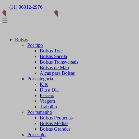
(11) 96012-2976
Bolsas
Por tipo
Bolsas Tote
Bolsas Sacola
Bolsas Transversais
Bolsas de Mão
Alças para Bolsas
Por categoria
Kits
Dia a Dia
Passeio
Viagem
Trabalho
Por tamanho
Bolsas Pequenas
Bolsas Médias
Bolsas Grandes
Por estilo