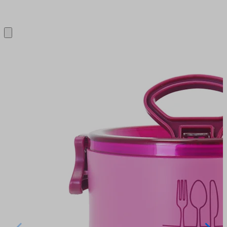
Close