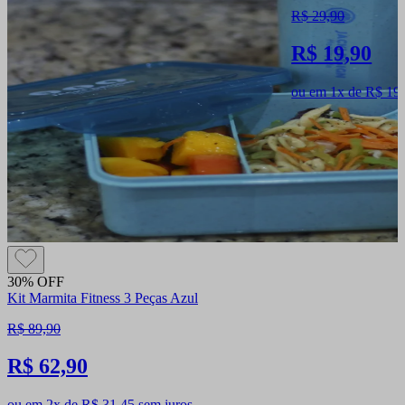
R$ 29,90
R$ 19,90
ou em 1x de R$ 19,
30% OFF
Kit Marmita Fitness 3 Peças Azul
R$ 89,90
R$ 62,90
ou em 2x de R$ 31,45 sem juros