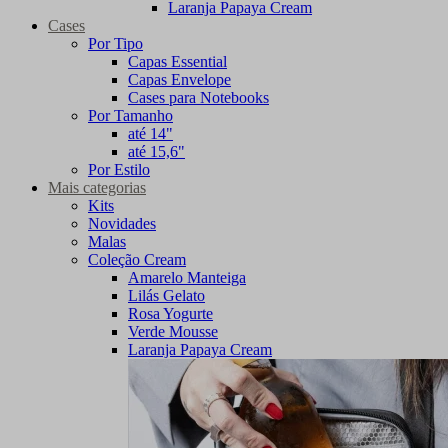
Laranja Papaya Cream
Cases
Por Tipo
Capas Essential
Capas Envelope
Cases para Notebooks
Por Tamanho
até 14"
até 15,6"
Por Estilo
Mais categorias
Kits
Novidades
Malas
Coleção Cream
Amarelo Manteiga
Lilás Gelato
Rosa Yogurte
Verde Mousse
Laranja Papaya Cream