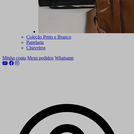
Coleção Preto e Branco
Papelaria
Chaveiros
Minha conta
Meus pedidos
Whatsapp