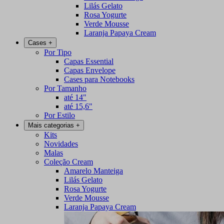
Lilás Gelato
Rosa Yogurte
Verde Mousse
Laranja Papaya Cream
Cases
+
Por Tipo
Capas Essential
Capas Envelope
Cases para Notebooks
Por Tamanho
até 14"
até 15,6"
Por Estilo
Mais categorias
+
Kits
Novidades
Malas
Coleção Cream
Amarelo Manteiga
Lilás Gelato
Rosa Yogurte
Verde Mousse
Laranja Papaya Cream