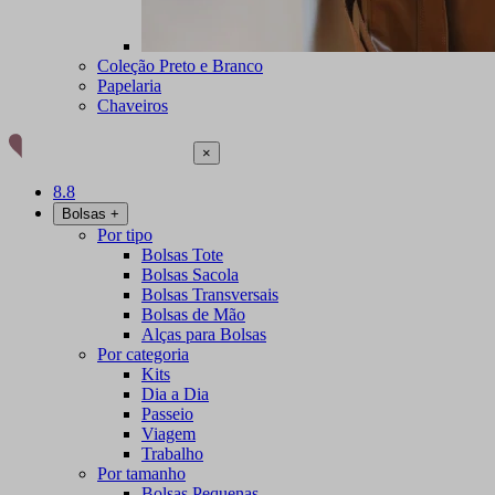
Coleção Preto e Branco
Papelaria
Chaveiros
×
8.8
Bolsas
+
Por tipo
Bolsas Tote
Bolsas Sacola
Bolsas Transversais
Bolsas de Mão
Alças para Bolsas
Por categoria
Kits
Dia a Dia
Passeio
Viagem
Trabalho
Por tamanho
Bolsas Pequenas