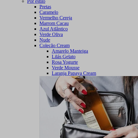
Por estilo
Pretas
Caramelo
Vermelho Cereja
Marrom Cacau
Azul Atlântico
Verde Oliva
Nude
Coleção Cream
Amarelo Manteiga
Lilás Gelato
Rosa Yogurte
Verde Mousse
Laranja Papaya Cream