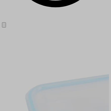
Close