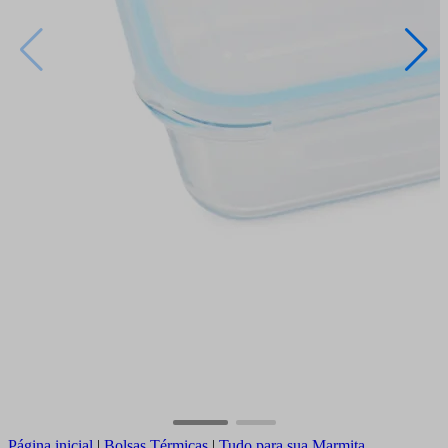
Página inicial
|
Bolsas Térmicas
|
Tudo para sua Marmita