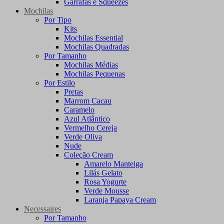
Garrafas e Squeezes
Mochilas
Por Tipo
Kits
Mochilas Essential
Mochilas Quadradas
Por Tamanho
Mochilas Médias
Mochilas Pequenas
Por Estilo
Pretas
Marrom Cacau
Caramelo
Azul Atlântico
Vermelho Cereja
Verde Oliva
Nude
Coleção Cream
Amarelo Manteiga
Lilás Gelato
Rosa Yogurte
Verde Mousse
Laranja Papaya Cream
Necessaires
Por Tamanho