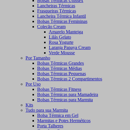
Bolsas Térmicas Unissex
Lancheiras Térmicas
Frasqueiras Térmicas
Lancheira Térmica Infantil
Bolsas Térmicas Femininas
Coleção Cream
Amarelo Manteiga
Lilás Gelato
Rosa Yogurte
Laranja Papaya Cream
Verde Mousse
Por Tamanho
Bolsas Térmicas Grandes
Bolsas Térmicas Médias
Bolsas Térmicas Pequenas
Bolsas Térmicas 2 Compartimentos
Por Uso
Bolsas Térmicas Fitness
Bolsas Térmicas para Mamadeira
Bolsas Térmicas para Marmita
Kits
Tudo para sua Marmita
Bolsa Térmica em Gel
Marmitas e Potes Herméticos
Porta Talheres