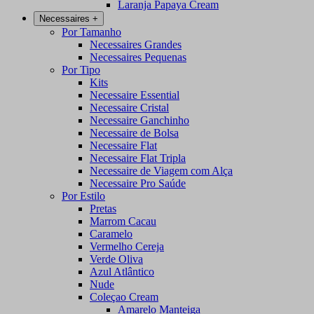
Laranja Papaya Cream
Necessaires
+
Por Tamanho
Necessaires Grandes
Necessaires Pequenas
Por Tipo
Kits
Necessaire Essential
Necessaire Cristal
Necessaire Ganchinho
Necessaire de Bolsa
Necessaire Flat
Necessaire Flat Tripla
Necessaire de Viagem com Alça
Necessaire Pro Saúde
Por Estilo
Pretas
Marrom Cacau
Caramelo
Vermelho Cereja
Verde Oliva
Azul Atlântico
Nude
Coleçao Cream
Amarelo Manteiga