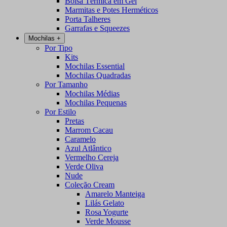
Bolsa Térmica em Gel
Marmitas e Potes Herméticos
Porta Talheres
Garrafas e Squeezes
Mochilas
+
Por Tipo
Kits
Mochilas Essential
Mochilas Quadradas
Por Tamanho
Mochilas Médias
Mochilas Pequenas
Por Estilo
Pretas
Marrom Cacau
Caramelo
Azul Atlântico
Vermelho Cereja
Verde Oliva
Nude
Coleção Cream
Amarelo Manteiga
Lilás Gelato
Rosa Yogurte
Verde Mousse