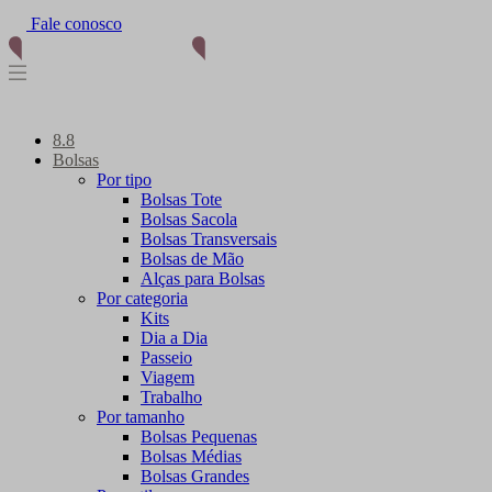
Fale conosco
8.8
Bolsas
Por tipo
Bolsas Tote
Bolsas Sacola
Bolsas Transversais
Bolsas de Mão
Alças para Bolsas
Por categoria
Kits
Dia a Dia
Passeio
Viagem
Trabalho
Por tamanho
Bolsas Pequenas
Bolsas Médias
Bolsas Grandes