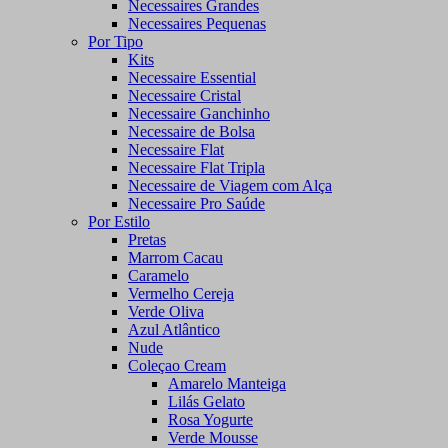
Necessaires Grandes
Necessaires Pequenas
Por Tipo
Kits
Necessaire Essential
Necessaire Cristal
Necessaire Ganchinho
Necessaire de Bolsa
Necessaire Flat
Necessaire Flat Tripla
Necessaire de Viagem com Alça
Necessaire Pro Saúde
Por Estilo
Pretas
Marrom Cacau
Caramelo
Vermelho Cereja
Verde Oliva
Azul Atlântico
Nude
Coleçao Cream
Amarelo Manteiga
Lilás Gelato
Rosa Yogurte
Verde Mousse