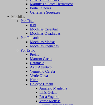
Marmitas e Potes Herméticos
Porta Talheres
Garrafas e Squeezes
Mochilas
Por Tipo
Kits
Mochilas Essential
Mochilas Quadradas
Por Tamanho
Mochilas Médias
Mochilas Pequenas
Por Estilo
Pretas
Marrom Cacau
Caramelo
Azul Atlântico
Vermelho Cereja
Verde Oliva
Nude
Coleção Cream
Amarelo Manteiga
Lilás Gelato
Rosa Yogurte
Verde Mousse