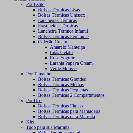
Por Estilo
Bolsas Térmicas Lisas
Bolsas Térmicas Unissex
Lancheiras Térmicas
Frasqueiras Térmicas
Lancheira Térmica Infantil
Bolsas Térmicas Femininas
Coleção Cream
Amarelo Manteiga
Lilás Gelato
Rosa Yogurte
Laranja Papaya Cream
Verde Mousse
Por Tamanho
Bolsas Térmicas Grandes
Bolsas Térmicas Médias
Bolsas Térmicas Pequenas
Bolsas Térmicas 2 Compartimentos
Por Uso
Bolsas Térmicas Fitness
Bolsas Térmicas para Mamadeira
Bolsas Térmicas para Marmita
Kits
Tudo para sua Marmita
Bolsa Térmica em Gel