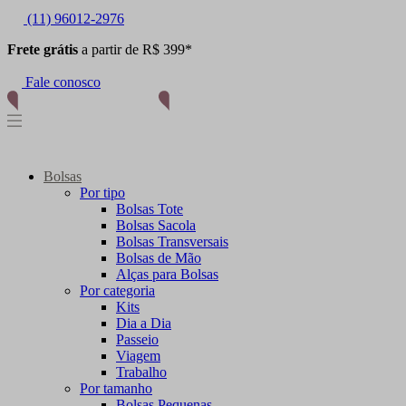
(11) 96012-2976
Frete grátis
a partir de R$ 399*
Fale conosco
Bolsas
Por tipo
Bolsas Tote
Bolsas Sacola
Bolsas Transversais
Bolsas de Mão
Alças para Bolsas
Por categoria
Kits
Dia a Dia
Passeio
Viagem
Trabalho
Por tamanho
Bolsas Pequenas