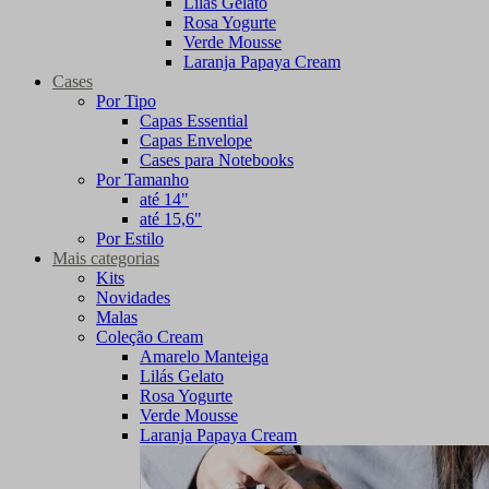
Lilás Gelato
Rosa Yogurte
Verde Mousse
Laranja Papaya Cream
Cases
Por Tipo
Capas Essential
Capas Envelope
Cases para Notebooks
Por Tamanho
até 14"
até 15,6"
Por Estilo
Mais categorias
Kits
Novidades
Malas
Coleção Cream
Amarelo Manteiga
Lilás Gelato
Rosa Yogurte
Verde Mousse
Laranja Papaya Cream