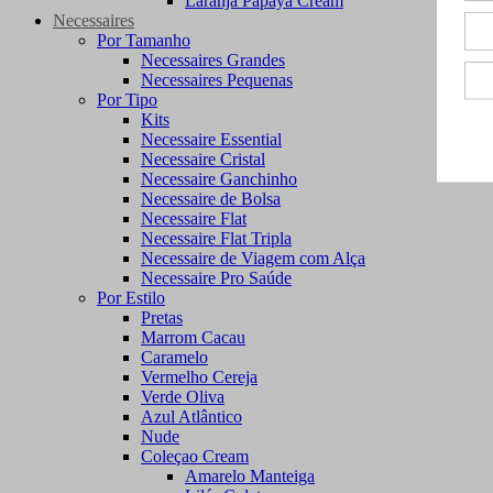
Laranja Papaya Cream
Necessaires
Por Tamanho
Necessaires Grandes
Necessaires Pequenas
Por Tipo
Kits
Necessaire Essential
Necessaire Cristal
Necessaire Ganchinho
Necessaire de Bolsa
Necessaire Flat
Necessaire Flat Tripla
Necessaire de Viagem com Alça
Necessaire Pro Saúde
Por Estilo
Pretas
Marrom Cacau
Caramelo
Vermelho Cereja
Verde Oliva
Azul Atlântico
Nude
Coleçao Cream
Amarelo Manteiga