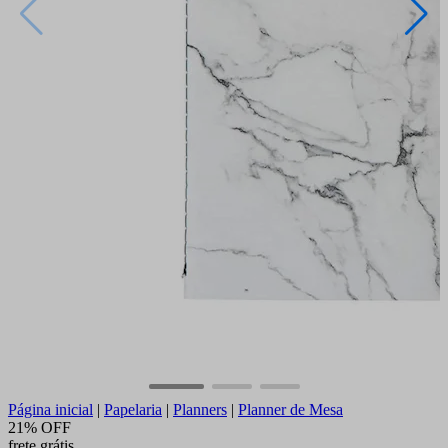
Página inicial
|
Papelaria
|
Planners
|
Planner de Mesa
21% OFF
frete grátis