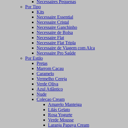
Necessaires Pequenas
Por Tipo
Kits
Necessaire Essential
Necessaire Cristal
Necessaire Ganchinho
Necessaire de Bolsa
Necessaire Flat
Necessaire Flat Tripla
Necessaire de Viagem com Alça
Necessaire Pro Saúde
Por Estilo
Pretas
Marrom Cacau
Caramelo
Vermelho Cereja
Verde Oliva
Azul Atlântico
Nude
Coleçao Cream
Amarelo Manteiga
Lilás Gelato
Rosa Yogurte
Verde Mousse
Laranja Papaya Cream