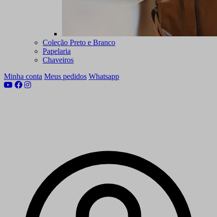
Coleção Preto e Branco
Papelaria
Chaveiros
Minha conta
Meus pedidos
Whatsapp