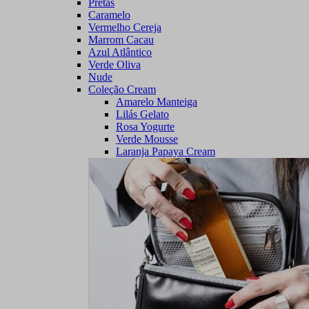
Pretas
Caramelo
Vermelho Cereja
Marrom Cacau
Azul Atlântico
Verde Oliva
Nude
Coleção Cream
Amarelo Manteiga
Lilás Gelato
Rosa Yogurte
Verde Mousse
Laranja Papaya Cream