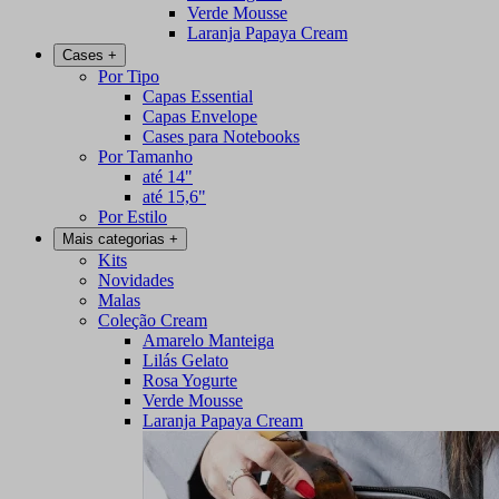
Verde Mousse
Laranja Papaya Cream
Cases
+
Por Tipo
Capas Essential
Capas Envelope
Cases para Notebooks
Por Tamanho
até 14"
até 15,6"
Por Estilo
Mais categorias
+
Kits
Novidades
Malas
Coleção Cream
Amarelo Manteiga
Lilás Gelato
Rosa Yogurte
Verde Mousse
Laranja Papaya Cream