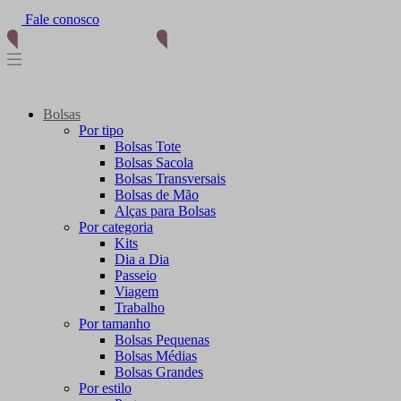
(11) 96012-2976
Bolsas
Por tipo
Bolsas Tote
Bolsas Sacola
Bolsas Transversais
Bolsas de Mão
Alças para Bolsas
Por categoria
Kits
Dia a Dia
Passeio
Viagem
Trabalho
Por tamanho
Bolsas Pequenas
Bolsas Médias
Bolsas Grandes
Por estilo