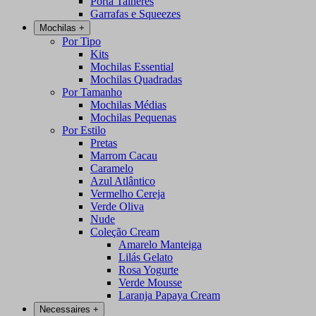
Porta Talheres
Garrafas e Squeezes
Mochilas
+
Por Tipo
Kits
Mochilas Essential
Mochilas Quadradas
Por Tamanho
Mochilas Médias
Mochilas Pequenas
Por Estilo
Pretas
Marrom Cacau
Caramelo
Azul Atlântico
Vermelho Cereja
Verde Oliva
Nude
Coleção Cream
Amarelo Manteiga
Lilás Gelato
Rosa Yogurte
Verde Mousse
Laranja Papaya Cream
Necessaires
+