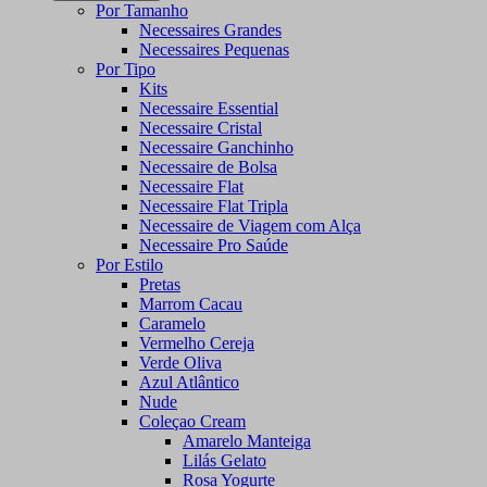
Por Tamanho
Necessaires Grandes
Necessaires Pequenas
Por Tipo
Kits
Necessaire Essential
Necessaire Cristal
Necessaire Ganchinho
Necessaire de Bolsa
Necessaire Flat
Necessaire Flat Tripla
Necessaire de Viagem com Alça
Necessaire Pro Saúde
Por Estilo
Pretas
Marrom Cacau
Caramelo
Vermelho Cereja
Verde Oliva
Azul Atlântico
Nude
Coleçao Cream
Amarelo Manteiga
Lilás Gelato
Rosa Yogurte