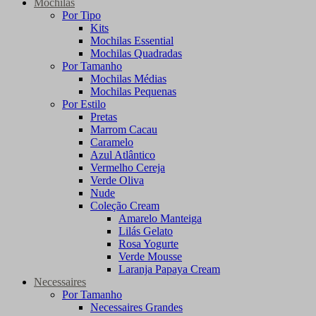
Mochilas
Por Tipo
Kits
Mochilas Essential
Mochilas Quadradas
Por Tamanho
Mochilas Médias
Mochilas Pequenas
Por Estilo
Pretas
Marrom Cacau
Caramelo
Azul Atlântico
Vermelho Cereja
Verde Oliva
Nude
Coleção Cream
Amarelo Manteiga
Lilás Gelato
Rosa Yogurte
Verde Mousse
Laranja Papaya Cream
Necessaires
Por Tamanho
Necessaires Grandes