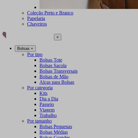
Coleção Preto e Branco
Papelaria
Chaveiros
×
Bolsas
+
Por tipo
Bolsas Tote
Bolsas Sacola
Bolsas Transversais
Bolsas de Mão
Alças para Bolsas
Por categoria
Kits
Dia a Dia
Passeio
Viagem
Trabalho
Por tamanho
Bolsas Pequenas
Bolsas Médias
Bolsas Grandes