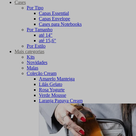
Cases
Por Tipo
Capas Essential
Capas Envelope
Cases para Notebooks
Por Tamanho
até 14"
até 15,6"
Por Estilo
Mais categorias
Kits
Novidades
Malas
Coleção Cream
Amarelo Manteiga
Lilás Gelato
Rosa Yogurte
Verde Mousse
Laranja Papaya Cream