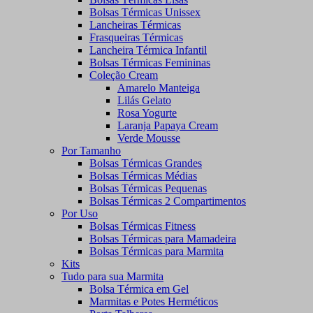
Bolsas Térmicas Unissex
Lancheiras Térmicas
Frasqueiras Térmicas
Lancheira Térmica Infantil
Bolsas Térmicas Femininas
Coleção Cream
Amarelo Manteiga
Lilás Gelato
Rosa Yogurte
Laranja Papaya Cream
Verde Mousse
Por Tamanho
Bolsas Térmicas Grandes
Bolsas Térmicas Médias
Bolsas Térmicas Pequenas
Bolsas Térmicas 2 Compartimentos
Por Uso
Bolsas Térmicas Fitness
Bolsas Térmicas para Mamadeira
Bolsas Térmicas para Marmita
Kits
Tudo para sua Marmita
Bolsa Térmica em Gel
Marmitas e Potes Herméticos