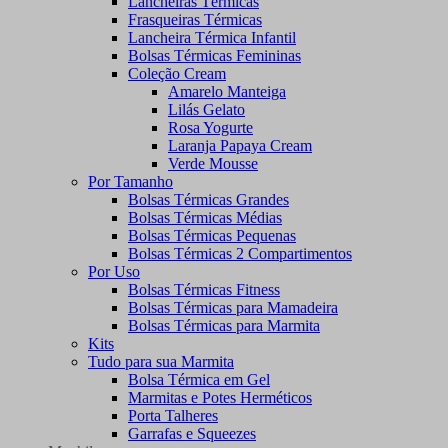
Lancheiras Térmicas
Frasqueiras Térmicas
Lancheira Térmica Infantil
Bolsas Térmicas Femininas
Coleção Cream
Amarelo Manteiga
Lilás Gelato
Rosa Yogurte
Laranja Papaya Cream
Verde Mousse
Por Tamanho
Bolsas Térmicas Grandes
Bolsas Térmicas Médias
Bolsas Térmicas Pequenas
Bolsas Térmicas 2 Compartimentos
Por Uso
Bolsas Térmicas Fitness
Bolsas Térmicas para Mamadeira
Bolsas Térmicas para Marmita
Kits
Tudo para sua Marmita
Bolsa Térmica em Gel
Marmitas e Potes Herméticos
Porta Talheres
Garrafas e Squeezes