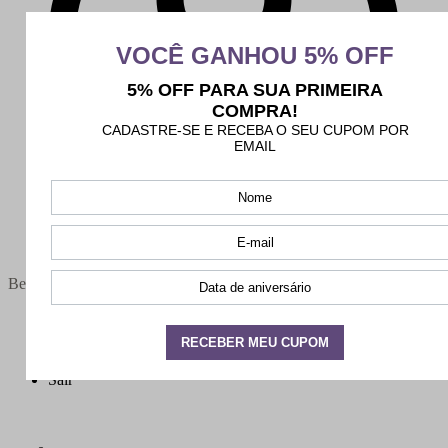
Bem-vindo(a),
Minha conta
Meus pedidos
Sair