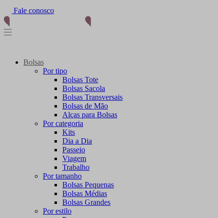
Fale conosco
Bolsas
Por tipo
Bolsas Tote
Bolsas Sacola
Bolsas Transversais
Bolsas de Mão
Alças para Bolsas
Por categoria
Kits
Dia a Dia
Passeio
Viagem
Trabalho
Por tamanho
Bolsas Pequenas
Bolsas Médias
Bolsas Grandes
Por estilo