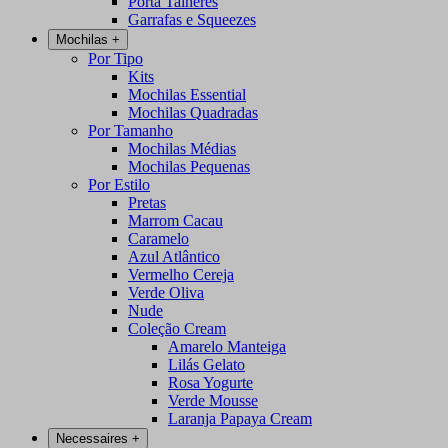
Porta Talheres
Garrafas e Squeezes
Mochilas
+
Por Tipo
Kits
Mochilas Essential
Mochilas Quadradas
Por Tamanho
Mochilas Médias
Mochilas Pequenas
Por Estilo
Pretas
Marrom Cacau
Caramelo
Azul Atlântico
Vermelho Cereja
Verde Oliva
Nude
Coleção Cream
Amarelo Manteiga
Lilás Gelato
Rosa Yogurte
Verde Mousse
Laranja Papaya Cream
Necessaires
+