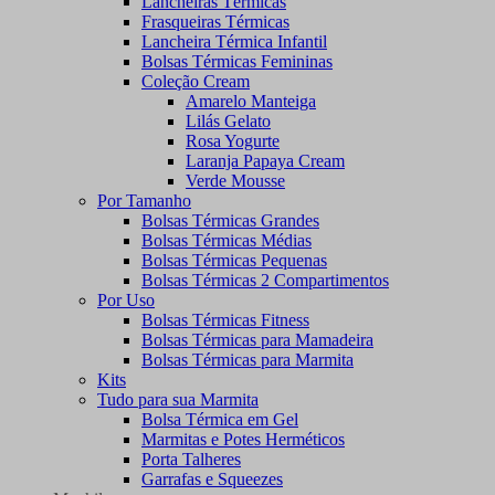
Lancheiras Térmicas
Frasqueiras Térmicas
Lancheira Térmica Infantil
Bolsas Térmicas Femininas
Coleção Cream
Amarelo Manteiga
Lilás Gelato
Rosa Yogurte
Laranja Papaya Cream
Verde Mousse
Por Tamanho
Bolsas Térmicas Grandes
Bolsas Térmicas Médias
Bolsas Térmicas Pequenas
Bolsas Térmicas 2 Compartimentos
Por Uso
Bolsas Térmicas Fitness
Bolsas Térmicas para Mamadeira
Bolsas Térmicas para Marmita
Kits
Tudo para sua Marmita
Bolsa Térmica em Gel
Marmitas e Potes Herméticos
Porta Talheres
Garrafas e Squeezes