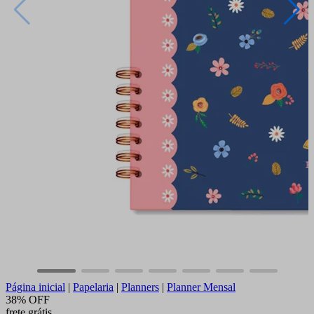
Página inicial
|
Papelaria
|
Planners
|
Planner Mensal
38% OFF
frete grátis