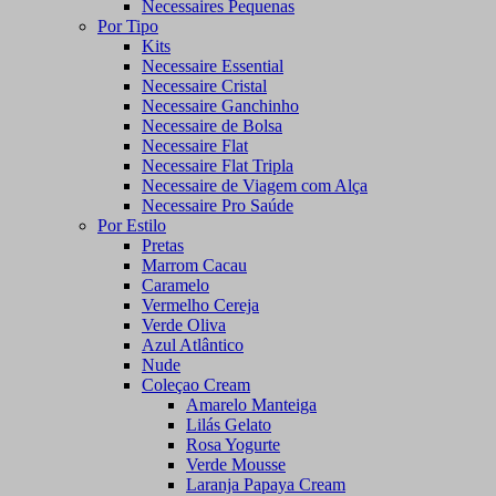
Necessaires Pequenas
Por Tipo
Kits
Necessaire Essential
Necessaire Cristal
Necessaire Ganchinho
Necessaire de Bolsa
Necessaire Flat
Necessaire Flat Tripla
Necessaire de Viagem com Alça
Necessaire Pro Saúde
Por Estilo
Pretas
Marrom Cacau
Caramelo
Vermelho Cereja
Verde Oliva
Azul Atlântico
Nude
Coleçao Cream
Amarelo Manteiga
Lilás Gelato
Rosa Yogurte
Verde Mousse
Laranja Papaya Cream