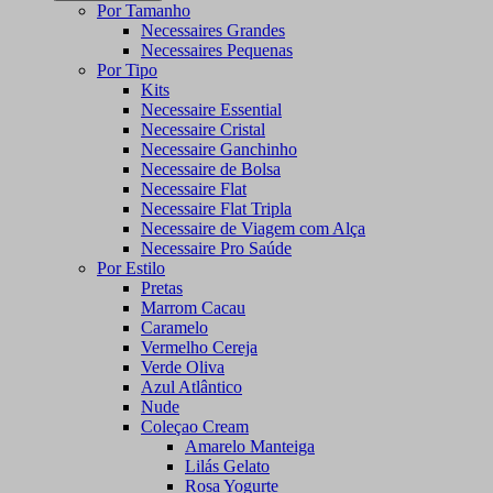
Por Tamanho
Necessaires Grandes
Necessaires Pequenas
Por Tipo
Kits
Necessaire Essential
Necessaire Cristal
Necessaire Ganchinho
Necessaire de Bolsa
Necessaire Flat
Necessaire Flat Tripla
Necessaire de Viagem com Alça
Necessaire Pro Saúde
Por Estilo
Pretas
Marrom Cacau
Caramelo
Vermelho Cereja
Verde Oliva
Azul Atlântico
Nude
Coleçao Cream
Amarelo Manteiga
Lilás Gelato
Rosa Yogurte