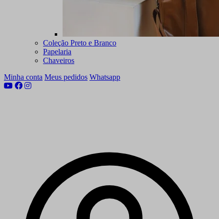
Coleção Preto e Branco
Papelaria
Chaveiros
Minha conta
Meus pedidos
Whatsapp