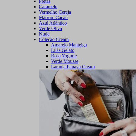
Pretas
Caramelo
Vermelho Cereja
Marrom Cacau
Azul Atlântico
Verde Oliva
Nude
Coleção Cream
Amarelo Manteiga
Lilás Gelato
Rosa Yogurte
Verde Mousse
Laranja Papaya Cream