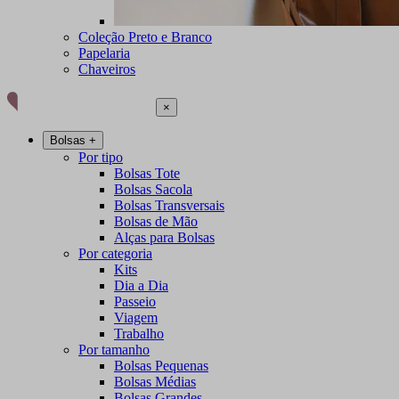
Coleção Preto e Branco
Papelaria
Chaveiros
×
Bolsas
+
Por tipo
Bolsas Tote
Bolsas Sacola
Bolsas Transversais
Bolsas de Mão
Alças para Bolsas
Por categoria
Kits
Dia a Dia
Passeio
Viagem
Trabalho
Por tamanho
Bolsas Pequenas
Bolsas Médias
Bolsas Grandes