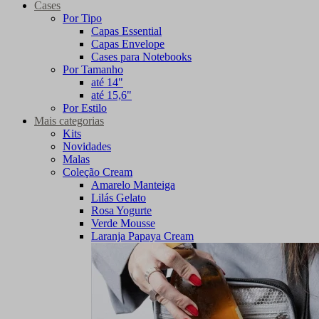
Cases
Por Tipo
Capas Essential
Capas Envelope
Cases para Notebooks
Por Tamanho
até 14"
até 15,6"
Por Estilo
Mais categorias
Kits
Novidades
Malas
Coleção Cream
Amarelo Manteiga
Lilás Gelato
Rosa Yogurte
Verde Mousse
Laranja Papaya Cream