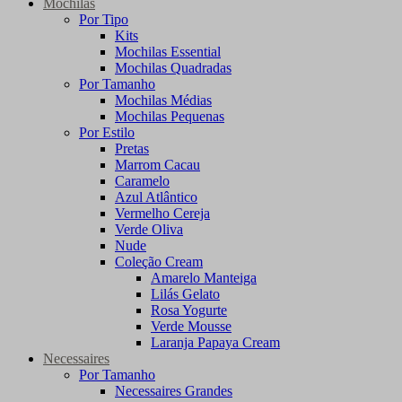
Mochilas
Por Tipo
Kits
Mochilas Essential
Mochilas Quadradas
Por Tamanho
Mochilas Médias
Mochilas Pequenas
Por Estilo
Pretas
Marrom Cacau
Caramelo
Azul Atlântico
Vermelho Cereja
Verde Oliva
Nude
Coleção Cream
Amarelo Manteiga
Lilás Gelato
Rosa Yogurte
Verde Mousse
Laranja Papaya Cream
Necessaires
Por Tamanho
Necessaires Grandes