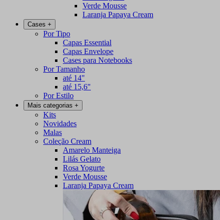
Verde Mousse
Laranja Papaya Cream
Cases
+
Por Tipo
Capas Essential
Capas Envelope
Cases para Notebooks
Por Tamanho
até 14"
até 15,6"
Por Estilo
Mais categorias
+
Kits
Novidades
Malas
Coleção Cream
Amarelo Manteiga
Lilás Gelato
Rosa Yogurte
Verde Mousse
Laranja Papaya Cream