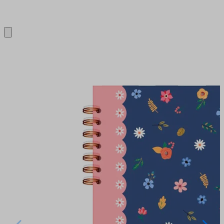
Close