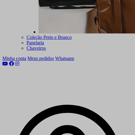
Coleção Preto e Branco
Papelaria
Chaveiros
Minha conta
Meus pedidos
Whatsapp