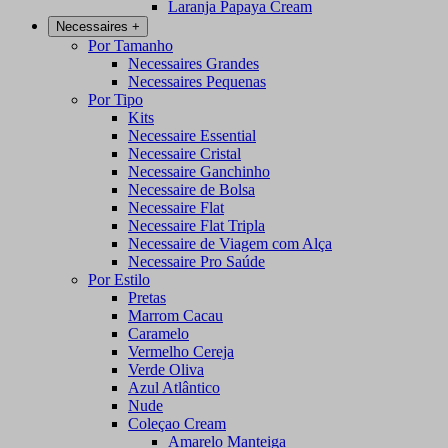
Laranja Papaya Cream
Necessaires
+
Por Tamanho
Necessaires Grandes
Necessaires Pequenas
Por Tipo
Kits
Necessaire Essential
Necessaire Cristal
Necessaire Ganchinho
Necessaire de Bolsa
Necessaire Flat
Necessaire Flat Tripla
Necessaire de Viagem com Alça
Necessaire Pro Saúde
Por Estilo
Pretas
Marrom Cacau
Caramelo
Vermelho Cereja
Verde Oliva
Azul Atlântico
Nude
Coleçao Cream
Amarelo Manteiga