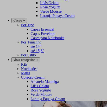
Lilás Gelato
Rosa Yogurte
Verde Mousse
Laranja Papaya Cream
Cases
+
Por Tipo
Capas Essential
Capas Envelope
Cases para Notebooks
Por Tamanho
até 14"
até 15,6"
Por Estilo
Mais categorias
+
Kits
Novidades
Malas
Coleção Cream
Amarelo Manteiga
Lilás Gelato
Rosa Yogurte
Verde Mousse
Laranja Papaya Cream