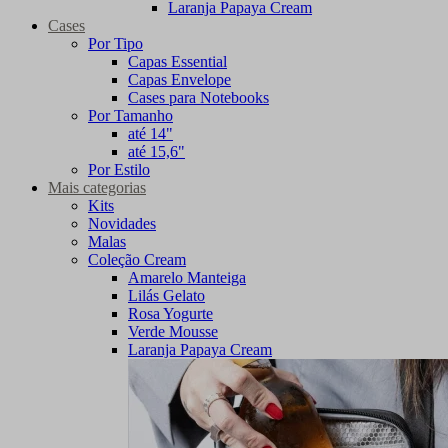
Laranja Papaya Cream
Cases
Por Tipo
Capas Essential
Capas Envelope
Cases para Notebooks
Por Tamanho
até 14"
até 15,6"
Por Estilo
Mais categorias
Kits
Novidades
Malas
Coleção Cream
Amarelo Manteiga
Lilás Gelato
Rosa Yogurte
Verde Mousse
Laranja Papaya Cream