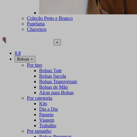
Coleção Preto e Branco
Papelaria
Chaveiros
×
8.8
Bolsas
+
Por tipo
Bolsas Tote
Bolsas Sacola
Bolsas Transversais
Bolsas de Mão
Alças para Bolsas
Por categoria
Kits
Dia a Dia
Passeio
Viagem
Trabalho
Por tamanho
Bolsas Pequenas