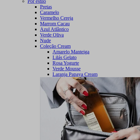
Por estilo
Pretas
Caramelo
Vermelho Cereja
Marrom Cacau
Azul Atlântico
Verde Oliva
Nude
Coleção Cream
Amarelo Manteiga
Lilás Gelato
Rosa Yogurte
Verde Mousse
Laranja Papaya Cream