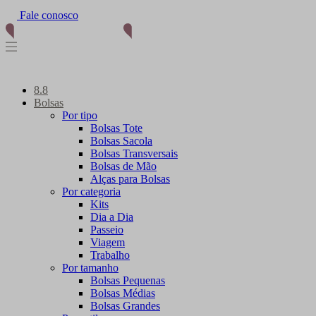
Fale conosco
(11) 96012-2976
8.8
Bolsas
Por tipo
Bolsas Tote
Bolsas Sacola
Bolsas Transversais
Bolsas de Mão
Alças para Bolsas
Por categoria
Kits
Dia a Dia
Passeio
Viagem
Trabalho
Por tamanho
Bolsas Pequenas
Bolsas Médias
Bolsas Grandes