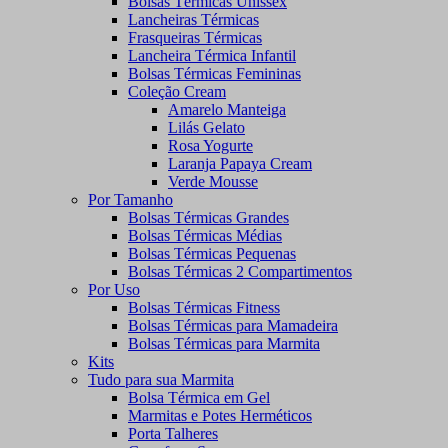
Bolsas Térmicas Unissex
Lancheiras Térmicas
Frasqueiras Térmicas
Lancheira Térmica Infantil
Bolsas Térmicas Femininas
Coleção Cream
Amarelo Manteiga
Lilás Gelato
Rosa Yogurte
Laranja Papaya Cream
Verde Mousse
Por Tamanho
Bolsas Térmicas Grandes
Bolsas Térmicas Médias
Bolsas Térmicas Pequenas
Bolsas Térmicas 2 Compartimentos
Por Uso
Bolsas Térmicas Fitness
Bolsas Térmicas para Mamadeira
Bolsas Térmicas para Marmita
Kits
Tudo para sua Marmita
Bolsa Térmica em Gel
Marmitas e Potes Herméticos
Porta Talheres