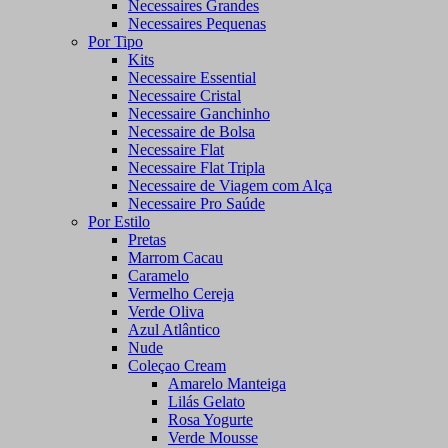
Necessaires Grandes
Necessaires Pequenas
Por Tipo
Kits
Necessaire Essential
Necessaire Cristal
Necessaire Ganchinho
Necessaire de Bolsa
Necessaire Flat
Necessaire Flat Tripla
Necessaire de Viagem com Alça
Necessaire Pro Saúde
Por Estilo
Pretas
Marrom Cacau
Caramelo
Vermelho Cereja
Verde Oliva
Azul Atlântico
Nude
Coleçao Cream
Amarelo Manteiga
Lilás Gelato
Rosa Yogurte
Verde Mousse