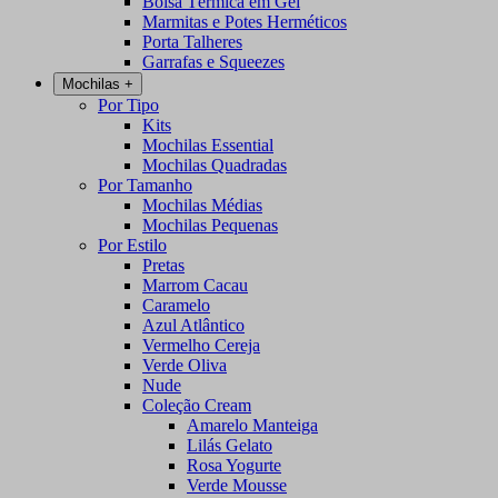
Bolsa Térmica em Gel
Marmitas e Potes Herméticos
Porta Talheres
Garrafas e Squeezes
Mochilas
+
Por Tipo
Kits
Mochilas Essential
Mochilas Quadradas
Por Tamanho
Mochilas Médias
Mochilas Pequenas
Por Estilo
Pretas
Marrom Cacau
Caramelo
Azul Atlântico
Vermelho Cereja
Verde Oliva
Nude
Coleção Cream
Amarelo Manteiga
Lilás Gelato
Rosa Yogurte
Verde Mousse