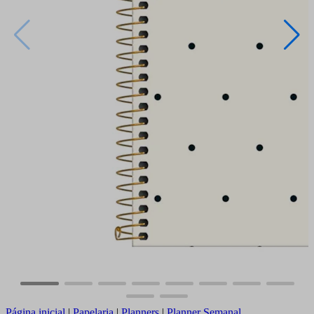
Página inicial
|
Papelaria
|
Planners
|
Planner Semanal