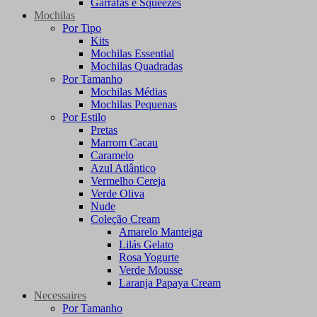
Garrafas e Squeezes
Mochilas
Por Tipo
Kits
Mochilas Essential
Mochilas Quadradas
Por Tamanho
Mochilas Médias
Mochilas Pequenas
Por Estilo
Pretas
Marrom Cacau
Caramelo
Azul Atlântico
Vermelho Cereja
Verde Oliva
Nude
Coleção Cream
Amarelo Manteiga
Lilás Gelato
Rosa Yogurte
Verde Mousse
Laranja Papaya Cream
Necessaires
Por Tamanho