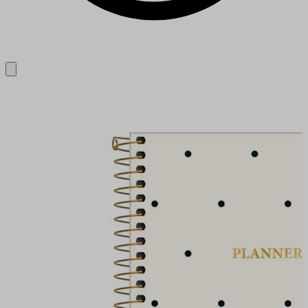
Close