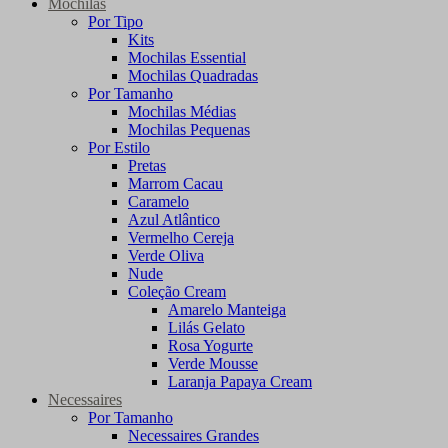
Mochilas
Por Tipo
Kits
Mochilas Essential
Mochilas Quadradas
Por Tamanho
Mochilas Médias
Mochilas Pequenas
Por Estilo
Pretas
Marrom Cacau
Caramelo
Azul Atlântico
Vermelho Cereja
Verde Oliva
Nude
Coleção Cream
Amarelo Manteiga
Lilás Gelato
Rosa Yogurte
Verde Mousse
Laranja Papaya Cream
Necessaires
Por Tamanho
Necessaires Grandes