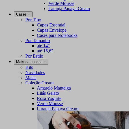
Verde Mousse
Laranja Papaya Cream
Cases
+
Por Tipo
Capas Essential
Capas Envelope
Cases para Notebooks
Por Tamanho
até 14"
até 15,6"
Por Estilo
Mais categorias
+
Kits
Novidades
Malas
Coleção Cream
Amarelo Manteiga
Lilás Gelato
Rosa Yogurte
Verde Mousse
Laranja Papaya Cream