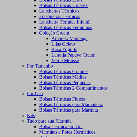
Bolsas Térmicas Unissex
Lancheiras Térmicas
Frasqueiras Térmicas
Lancheira Térmica Infantil
Bolsas Térmicas Femininas
Coleção Cream
Amarelo Manteiga
Lilás Gelato
Rosa Yogurte
Laranja Papaya Cream
Verde Mousse
Por Tamanho
Bolsas Térmicas Grandes
Bolsas Térmicas Médias
Bolsas Térmicas Pequenas
Bolsas Térmicas 2 Compartimentos
Por Uso
Bolsas Térmicas Fitness
Bolsas Térmicas para Mamadeira
Bolsas Térmicas para Marmita
Kits
Tudo para sua Marmita
Bolsa Térmica em Gel
Marmitas e Potes Herméticos