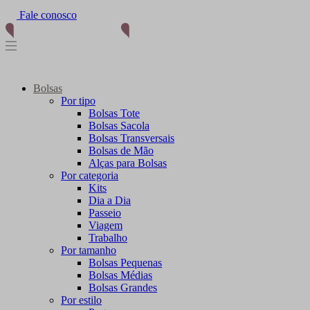
Fale conosco
Bolsas
Por tipo
Bolsas Tote
Bolsas Sacola
Bolsas Transversais
Bolsas de Mão
Alças para Bolsas
Por categoria
Kits
Dia a Dia
Passeio
Viagem
Trabalho
Por tamanho
Bolsas Pequenas
Bolsas Médias
Bolsas Grandes
Por estilo