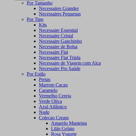
Por Tamanho
Necessaires Grandes
Necessaires Pequenas
Por Tipo
Kits
Necessaire Essential
Necessaire Cristal
Necessaire Ganchinho
Necessaire de Bolsa
Necessaire Flat
Necessaire Flat Tripla
Necessaire de Viagem com Alça
Necessaire Pro Saúde
Por Estilo
Pretas
Marrom Cacau
Caramelo
Vermelho Cereja
Verde Oliva
Azul Atlântico
Nude
Coleçao Cream
Amarelo Manteiga
Lilás Gelato
Rosa Yogurte