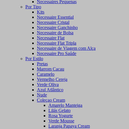
Necessaires Pequenas
Por Tipo
Kits
Necessaire Essential
Necessaire Cristal
Necessaire Ganchinho
Necessaire de Bolsa
Necessaire Flat
Necessaire Flat Tripla
Necessaire de Viagem com Alça
Necessaire Pro Saúde
Por Estilo
Pretas
Marrom Cacau
Caramelo
Vermelho Cereja
Verde Oliva
Azul Atlântico
Nude
Coleçao Cream
Amarelo Manteiga
Lilás Gelato
Rosa Yogurte
Verde Mousse
Laranja Papaya Cream