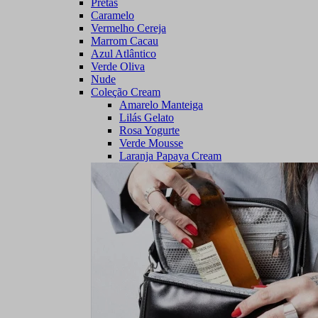
Pretas
Caramelo
Vermelho Cereja
Marrom Cacau
Azul Atlântico
Verde Oliva
Nude
Coleção Cream
Amarelo Manteiga
Lilás Gelato
Rosa Yogurte
Verde Mousse
Laranja Papaya Cream