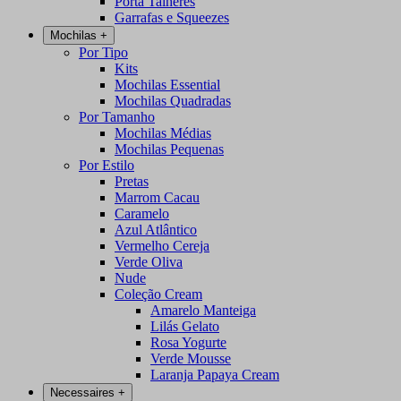
Porta Talheres
Garrafas e Squeezes
Mochilas
+
Por Tipo
Kits
Mochilas Essential
Mochilas Quadradas
Por Tamanho
Mochilas Médias
Mochilas Pequenas
Por Estilo
Pretas
Marrom Cacau
Caramelo
Azul Atlântico
Vermelho Cereja
Verde Oliva
Nude
Coleção Cream
Amarelo Manteiga
Lilás Gelato
Rosa Yogurte
Verde Mousse
Laranja Papaya Cream
Necessaires
+