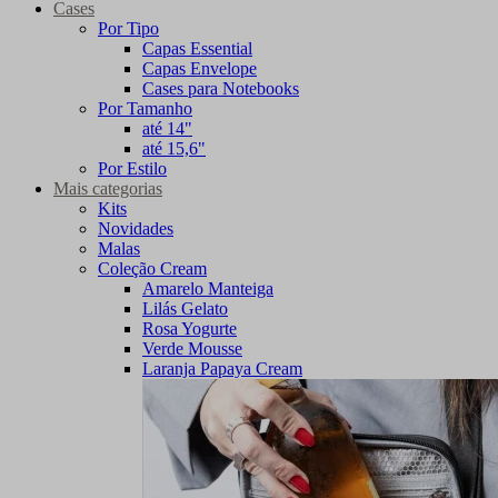
Cases
Por Tipo
Capas Essential
Capas Envelope
Cases para Notebooks
Por Tamanho
até 14"
até 15,6"
Por Estilo
Mais categorias
Kits
Novidades
Malas
Coleção Cream
Amarelo Manteiga
Lilás Gelato
Rosa Yogurte
Verde Mousse
Laranja Papaya Cream