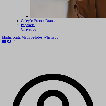
Coleção Preto e Branco
Papelaria
Chaveiros
Minha conta
Meus pedidos
Whatsapp