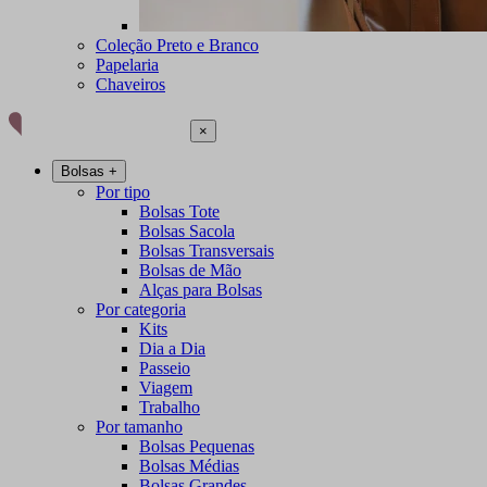
Coleção Preto e Branco
Papelaria
Chaveiros
×
Bolsas
+
Por tipo
Bolsas Tote
Bolsas Sacola
Bolsas Transversais
Bolsas de Mão
Alças para Bolsas
Por categoria
Kits
Dia a Dia
Passeio
Viagem
Trabalho
Por tamanho
Bolsas Pequenas
Bolsas Médias
Bolsas Grandes