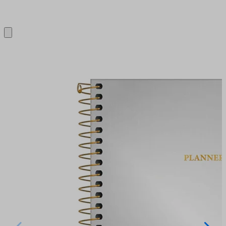
Close