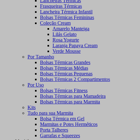
Lancheiras Térmicas
Frasqueiras Térmicas
Lancheira Térmica Infantil
Bolsas Térmicas Femininas
Coleção Cream
Amarelo Manteiga
Lilás Gelato
Rosa Yogurte
Laranja Papaya Cream
Verde Mousse
Por Tamanho
Bolsas Térmicas Grandes
Bolsas Térmicas Médias
Bolsas Térmicas Pequenas
Bolsas Térmicas 2 Compartimentos
Por Uso
Bolsas Térmicas Fitness
Bolsas Térmicas para Mamadeira
Bolsas Térmicas para Marmita
Kits
Tudo para sua Marmita
Bolsa Térmica em Gel
Marmitas e Potes Herméticos
Porta Talheres
Garrafas e Squeezes