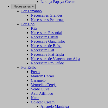
Laranja Papaya Cream
Necessaires
+
Por Tamanho
Necessaires Grandes
Necessaires Pequenas
Por Tipo
Kits
Necessaire Essential
Necessaire Cristal
Necessaire Ganchinho
Necessaire de Bolsa
Necessaire Flat
Necessaire Flat Tripla
Necessaire de Viagem com Alça
Necessaire Pro Saúde
Por Estilo
Pretas
Marrom Cacau
Caramelo
Vermelho Cereja
Verde Oliva
Azul Atlântico
Nude
Coleçao Cream
Amarelo Manteiga