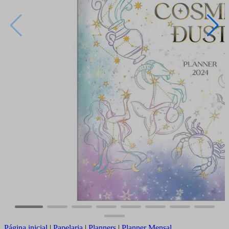
Página inicial
|
Papelaria
|
Planners
|
Planner Mensal