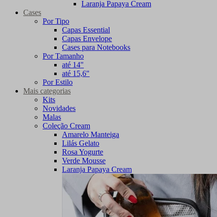
Laranja Papaya Cream
Cases
Por Tipo
Capas Essential
Capas Envelope
Cases para Notebooks
Por Tamanho
até 14"
até 15,6"
Por Estilo
Mais categorias
Kits
Novidades
Malas
Coleção Cream
Amarelo Manteiga
Lilás Gelato
Rosa Yogurte
Verde Mousse
Laranja Papaya Cream