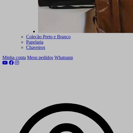
Coleção Preto e Branco
Papelaria
Chaveiros
Minha conta
Meus pedidos
Whatsapp