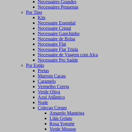
Necessaires Grandes
Necessaires Pequenas
Por Tipo
Kits
Necessaire Essential
Necessaire Cristal
Necessaire Ganchinho
Necessaire de Bolsa
Necessaire Flat
Necessaire Flat Tripla
Necessaire de Viagem com Alça
Necessaire Pro Saúde
Por Estilo
Pretas
Marrom Cacau
Caramelo
Vermelho Cereja
Verde Oliva
Azul Atlântico
Nude
Coleçao Cream
Amarelo Manteiga
Lilás Gelato
Rosa Yogurte
Verde Mousse