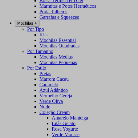
Bolsa Térmica em Gel
Marmitas e Potes Herméticos
Porta Talheres
Garrafas e Squeezes
Mochilas
+
Por Tipo
Kits
Mochilas Essential
Mochilas Quadradas
Por Tamanho
Mochilas Médias
Mochilas Pequenas
Por Estilo
Pretas
Marrom Cacau
Caramelo
Azul Atlântico
Vermelho Cereja
Verde Oliva
Nude
Coleção Cream
Amarelo Manteiga
Lilás Gelato
Rosa Yogurte
Verde Mousse