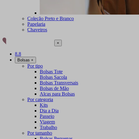
Coleção Preto e Branco
Papelaria
Chaveiros
×
8.8
Bolsas
+
Por tipo
Bolsas Tote
Bolsas Sacola
Bolsas Transversais
Bolsas de Mão
Alças para Bolsas
Por categoria
Kits
Dia a Dia
Passeio
Viagem
Trabalho
Por tamanho
Bolsas Pequenas