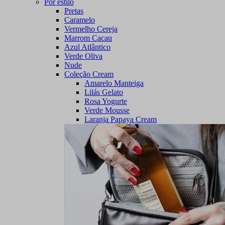
Por estilo
Pretas
Caramelo
Vermelho Cereja
Marrom Cacau
Azul Atlântico
Verde Oliva
Nude
Coleção Cream
Amarelo Manteiga
Lilás Gelato
Rosa Yogurte
Verde Mousse
Laranja Papaya Cream