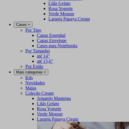
Lilás Gelato
Rosa Yogurte
Verde Mousse
Laranja Papaya Cream
Cases
+
Por Tipo
Capas Essential
Capas Envelope
Cases para Notebooks
Por Tamanho
até 14"
até 15,6"
Por Estilo
Mais categorias
+
Kits
Novidades
Malas
Coleção Cream
Amarelo Manteiga
Lilás Gelato
Rosa Yogurte
Verde Mousse
Laranja Papaya Cream