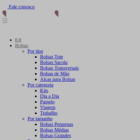
Fale conosco
(11) 96012-2976
8.8
Bolsas
Por tipo
Bolsas Tote
Bolsas Sacola
Bolsas Transversais
Bolsas de Mão
Alças para Bolsas
Por categoria
Kits
Dia a Dia
Passeio
Viagem
Trabalho
Por tamanho
Bolsas Pequenas
Bolsas Médias
Bolsas Grandes