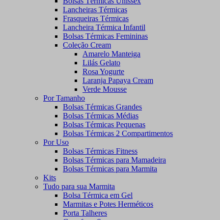
Bolsas Térmicas Unissex
Lancheiras Térmicas
Frasqueiras Térmicas
Lancheira Térmica Infantil
Bolsas Térmicas Femininas
Coleção Cream
Amarelo Manteiga
Lilás Gelato
Rosa Yogurte
Laranja Papaya Cream
Verde Mousse
Por Tamanho
Bolsas Térmicas Grandes
Bolsas Térmicas Médias
Bolsas Térmicas Pequenas
Bolsas Térmicas 2 Compartimentos
Por Uso
Bolsas Térmicas Fitness
Bolsas Térmicas para Mamadeira
Bolsas Térmicas para Marmita
Kits
Tudo para sua Marmita
Bolsa Térmica em Gel
Marmitas e Potes Herméticos
Porta Talheres