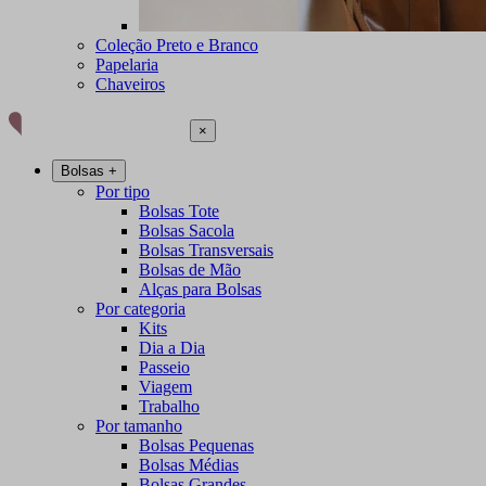
Coleção Preto e Branco
Papelaria
Chaveiros
×
Bolsas
+
Por tipo
Bolsas Tote
Bolsas Sacola
Bolsas Transversais
Bolsas de Mão
Alças para Bolsas
Por categoria
Kits
Dia a Dia
Passeio
Viagem
Trabalho
Por tamanho
Bolsas Pequenas
Bolsas Médias
Bolsas Grandes