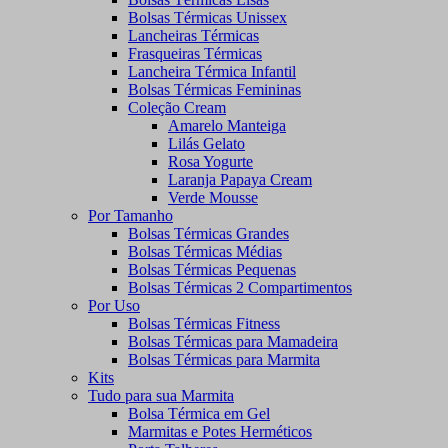
Bolsas Térmicas Unissex
Lancheiras Térmicas
Frasqueiras Térmicas
Lancheira Térmica Infantil
Bolsas Térmicas Femininas
Coleção Cream
Amarelo Manteiga
Lilás Gelato
Rosa Yogurte
Laranja Papaya Cream
Verde Mousse
Por Tamanho
Bolsas Térmicas Grandes
Bolsas Térmicas Médias
Bolsas Térmicas Pequenas
Bolsas Térmicas 2 Compartimentos
Por Uso
Bolsas Térmicas Fitness
Bolsas Térmicas para Mamadeira
Bolsas Térmicas para Marmita
Kits
Tudo para sua Marmita
Bolsa Térmica em Gel
Marmitas e Potes Herméticos