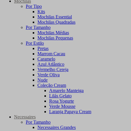
Mochilas
Por Tipo
Kits
Mochilas Essential
Mochilas Quadradas
Por Tamanho
Mochilas Médias
Mochilas Pequenas
Por Estilo
Pretas
Marrom Cacau
Caramelo
Azul Atlântico
Vermelho Cereja
Verde Oliva
Nude
Coleção Cream
Amarelo Manteiga
Lilás Gelato
Rosa Yogurte
Verde Mousse
Laranja Papaya Cream
Necessaires
Por Tamanho
Necessaires Grandes