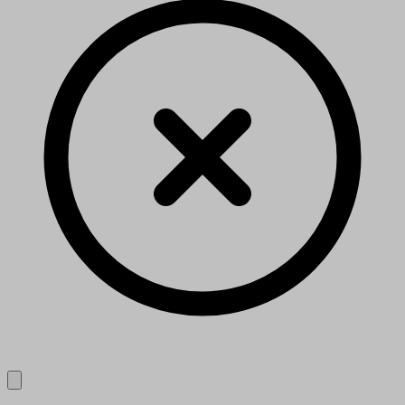
Close