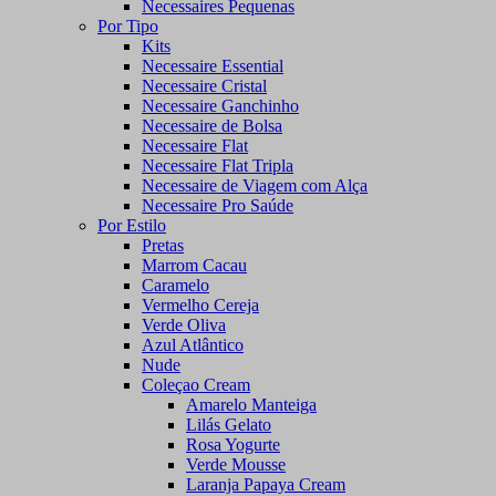
Necessaires Pequenas
Por Tipo
Kits
Necessaire Essential
Necessaire Cristal
Necessaire Ganchinho
Necessaire de Bolsa
Necessaire Flat
Necessaire Flat Tripla
Necessaire de Viagem com Alça
Necessaire Pro Saúde
Por Estilo
Pretas
Marrom Cacau
Caramelo
Vermelho Cereja
Verde Oliva
Azul Atlântico
Nude
Coleçao Cream
Amarelo Manteiga
Lilás Gelato
Rosa Yogurte
Verde Mousse
Laranja Papaya Cream