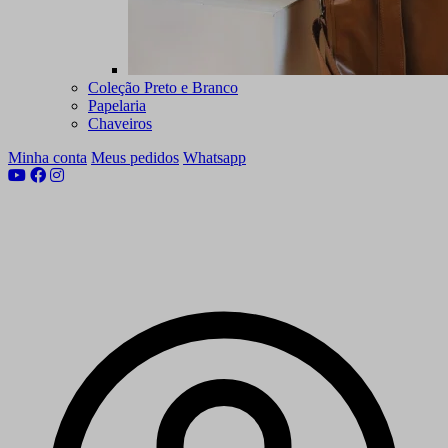
Coleção Preto e Branco
Papelaria
Chaveiros
Minha conta
Meus pedidos
Whatsapp