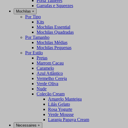
Porta Talheres
Garrafas e Squeezes
Mochilas
+
Por Tipo
Kits
Mochilas Essential
Mochilas Quadradas
Por Tamanho
Mochilas Médias
Mochilas Pequenas
Por Estilo
Pretas
Marrom Cacau
Caramelo
Azul Atlântico
Vermelho Cereja
Verde Oliva
Nude
Coleção Cream
Amarelo Manteiga
Lilás Gelato
Rosa Yogurte
Verde Mousse
Laranja Papaya Cream
Necessaires
+