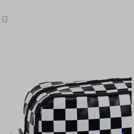
Close