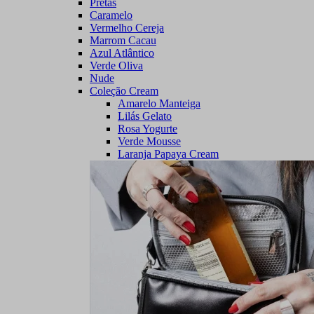
Pretas
Caramelo
Vermelho Cereja
Marrom Cacau
Azul Atlântico
Verde Oliva
Nude
Coleção Cream
Amarelo Manteiga
Lilás Gelato
Rosa Yogurte
Verde Mousse
Laranja Papaya Cream