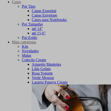
Cases
Por Tipo
Capas Essential
Capas Envelope
Cases para Notebooks
Por Tamanho
até 14"
até 15,6"
Por Estilo
Mais categorias
Kits
Novidades
Malas
Coleção Cream
Amarelo Manteiga
Lilás Gelato
Rosa Yogurte
Verde Mousse
Laranja Papaya Cream