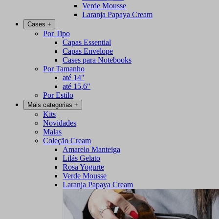
Verde Mousse
Laranja Papaya Cream
Cases
+
Por Tipo
Capas Essential
Capas Envelope
Cases para Notebooks
Por Tamanho
até 14"
até 15,6"
Por Estilo
Mais categorias
+
Kits
Novidades
Malas
Coleção Cream
Amarelo Manteiga
Lilás Gelato
Rosa Yogurte
Verde Mousse
Laranja Papaya Cream