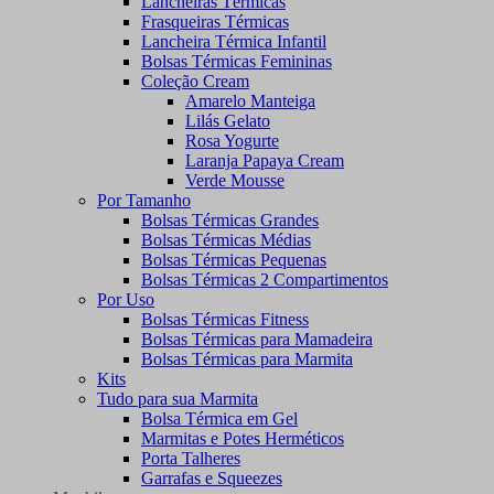
Lancheiras Térmicas
Frasqueiras Térmicas
Lancheira Térmica Infantil
Bolsas Térmicas Femininas
Coleção Cream
Amarelo Manteiga
Lilás Gelato
Rosa Yogurte
Laranja Papaya Cream
Verde Mousse
Por Tamanho
Bolsas Térmicas Grandes
Bolsas Térmicas Médias
Bolsas Térmicas Pequenas
Bolsas Térmicas 2 Compartimentos
Por Uso
Bolsas Térmicas Fitness
Bolsas Térmicas para Mamadeira
Bolsas Térmicas para Marmita
Kits
Tudo para sua Marmita
Bolsa Térmica em Gel
Marmitas e Potes Herméticos
Porta Talheres
Garrafas e Squeezes