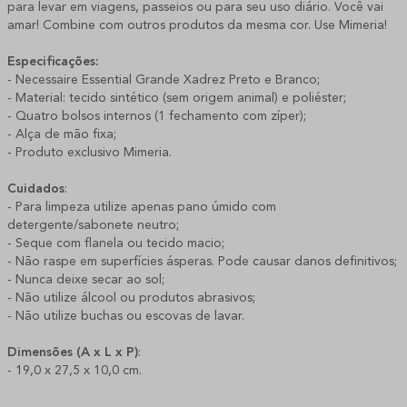
para levar em viagens, passeios ou para seu uso diário. Você vai
amar! Combine com outros produtos da mesma cor. Use Mimeria!
Especificações:
- Necessaire Essential Grande Xadrez Preto e Branco;
- Material: tecido sintético (sem origem animal) e poliéster;
- Quatro bolsos internos (1 fechamento com zíper);
- Alça de mão fixa;
- Produto exclusivo Mimeria.
Cuidados
:
- Para limpeza utilize apenas pano úmido com
detergente/sabonete neutro;
- Seque com flanela ou tecido macio;
- Não raspe em superfícies ásperas. Pode causar danos definitivos;
- Nunca deixe secar ao sol;
- Não utilize álcool ou produtos abrasivos;
- Não utilize buchas ou escovas de lavar.
Dimensões (A x L x P)
:
- 19,0 x 27,5 x 10,0 cm.