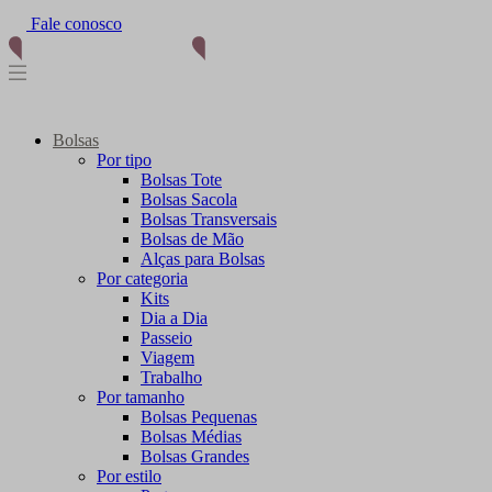
Fale conosco
Bolsas
Por tipo
Bolsas Tote
Bolsas Sacola
Bolsas Transversais
Bolsas de Mão
Alças para Bolsas
Por categoria
Kits
Dia a Dia
Passeio
Viagem
Trabalho
Por tamanho
Bolsas Pequenas
Bolsas Médias
Bolsas Grandes
Por estilo