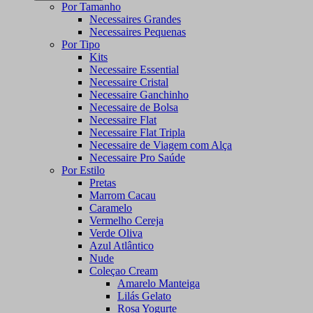
Por Tamanho
Necessaires Grandes
Necessaires Pequenas
Por Tipo
Kits
Necessaire Essential
Necessaire Cristal
Necessaire Ganchinho
Necessaire de Bolsa
Necessaire Flat
Necessaire Flat Tripla
Necessaire de Viagem com Alça
Necessaire Pro Saúde
Por Estilo
Pretas
Marrom Cacau
Caramelo
Vermelho Cereja
Verde Oliva
Azul Atlântico
Nude
Coleçao Cream
Amarelo Manteiga
Lilás Gelato
Rosa Yogurte