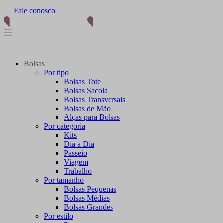
Fale conosco
Bolsas
Por tipo
Bolsas Tote
Bolsas Sacola
Bolsas Transversais
Bolsas de Mão
Alças para Bolsas
Por categoria
Kits
Dia a Dia
Passeio
Viagem
Trabalho
Por tamanho
Bolsas Pequenas
Bolsas Médias
Bolsas Grandes
Por estilo