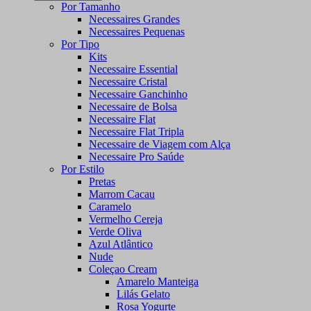
Por Tamanho
Necessaires Grandes
Necessaires Pequenas
Por Tipo
Kits
Necessaire Essential
Necessaire Cristal
Necessaire Ganchinho
Necessaire de Bolsa
Necessaire Flat
Necessaire Flat Tripla
Necessaire de Viagem com Alça
Necessaire Pro Saúde
Por Estilo
Pretas
Marrom Cacau
Caramelo
Vermelho Cereja
Verde Oliva
Azul Atlântico
Nude
Coleçao Cream
Amarelo Manteiga
Lilás Gelato
Rosa Yogurte