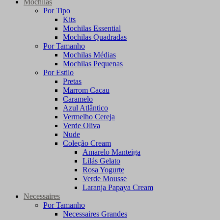
Mochilas
Por Tipo
Kits
Mochilas Essential
Mochilas Quadradas
Por Tamanho
Mochilas Médias
Mochilas Pequenas
Por Estilo
Pretas
Marrom Cacau
Caramelo
Azul Atlântico
Vermelho Cereja
Verde Oliva
Nude
Coleção Cream
Amarelo Manteiga
Lilás Gelato
Rosa Yogurte
Verde Mousse
Laranja Papaya Cream
Necessaires
Por Tamanho
Necessaires Grandes