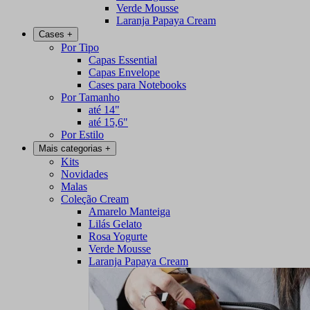
Verde Mousse
Laranja Papaya Cream
Cases
+
Por Tipo
Capas Essential
Capas Envelope
Cases para Notebooks
Por Tamanho
até 14"
até 15,6"
Por Estilo
Mais categorias
+
Kits
Novidades
Malas
Coleção Cream
Amarelo Manteiga
Lilás Gelato
Rosa Yogurte
Verde Mousse
Laranja Papaya Cream