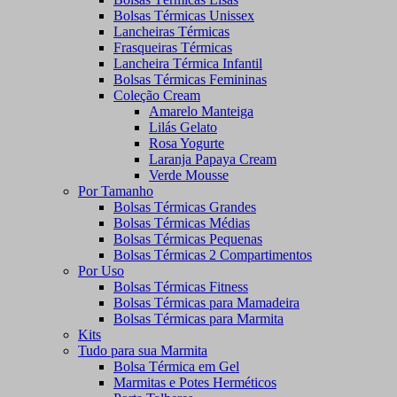
Bolsas Térmicas Unissex
Lancheiras Térmicas
Frasqueiras Térmicas
Lancheira Térmica Infantil
Bolsas Térmicas Femininas
Coleção Cream
Amarelo Manteiga
Lilás Gelato
Rosa Yogurte
Laranja Papaya Cream
Verde Mousse
Por Tamanho
Bolsas Térmicas Grandes
Bolsas Térmicas Médias
Bolsas Térmicas Pequenas
Bolsas Térmicas 2 Compartimentos
Por Uso
Bolsas Térmicas Fitness
Bolsas Térmicas para Mamadeira
Bolsas Térmicas para Marmita
Kits
Tudo para sua Marmita
Bolsa Térmica em Gel
Marmitas e Potes Herméticos