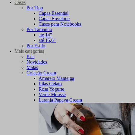
Cases
Por Tipo
Capas Essential
Capas Envelope
Cases para Notebooks
Por Tamanho
até 14"
até 15,6"
Por Estilo
Mais categorias
Kits
Novidades
Malas
Coleção Cream
Amarelo Manteiga
Lilás Gelato
Rosa Yogurte
Verde Mousse
Laranja Papaya Cream