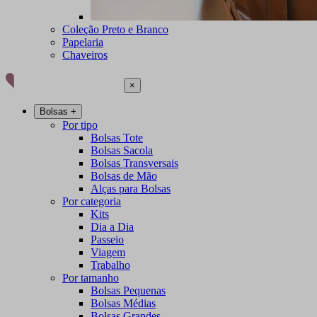
Coleção Preto e Branco
Papelaria
Chaveiros
×
Bolsas
+
Por tipo
Bolsas Tote
Bolsas Sacola
Bolsas Transversais
Bolsas de Mão
Alças para Bolsas
Por categoria
Kits
Dia a Dia
Passeio
Viagem
Trabalho
Por tamanho
Bolsas Pequenas
Bolsas Médias
Bolsas Grandes