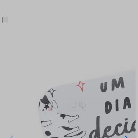
Close