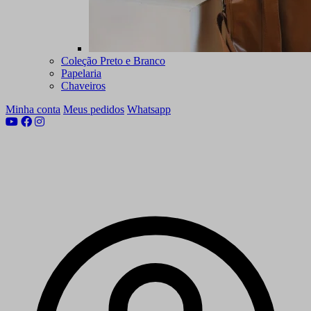
Coleção Preto e Branco
Papelaria
Chaveiros
Minha conta
Meus pedidos
Whatsapp