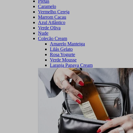
Pretas
Caramelo
Vermelho Cereja
Marrom Cacau
Azul Atlântico
Verde Oliva
Nude
Coleção Cream
Amarelo Manteiga
Lilás Gelato
Rosa Yogurte
Verde Mousse
Laranja Papaya Cream