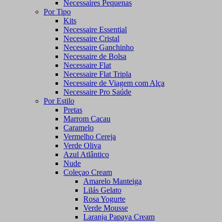
Necessaires Pequenas
Por Tipo
Kits
Necessaire Essential
Necessaire Cristal
Necessaire Ganchinho
Necessaire de Bolsa
Necessaire Flat
Necessaire Flat Tripla
Necessaire de Viagem com Alça
Necessaire Pro Saúde
Por Estilo
Pretas
Marrom Cacau
Caramelo
Vermelho Cereja
Verde Oliva
Azul Atlântico
Nude
Coleçao Cream
Amarelo Manteiga
Lilás Gelato
Rosa Yogurte
Verde Mousse
Laranja Papaya Cream