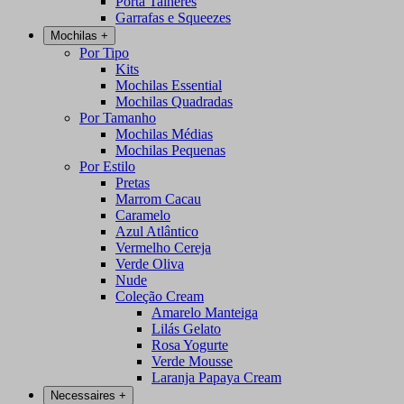
Porta Talheres
Garrafas e Squeezes
Mochilas
+
Por Tipo
Kits
Mochilas Essential
Mochilas Quadradas
Por Tamanho
Mochilas Médias
Mochilas Pequenas
Por Estilo
Pretas
Marrom Cacau
Caramelo
Azul Atlântico
Vermelho Cereja
Verde Oliva
Nude
Coleção Cream
Amarelo Manteiga
Lilás Gelato
Rosa Yogurte
Verde Mousse
Laranja Papaya Cream
Necessaires
+