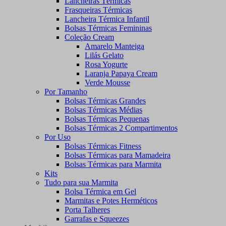
Lancheiras Térmicas
Frasqueiras Térmicas
Lancheira Térmica Infantil
Bolsas Térmicas Femininas
Coleção Cream
Amarelo Manteiga
Lilás Gelato
Rosa Yogurte
Laranja Papaya Cream
Verde Mousse
Por Tamanho
Bolsas Térmicas Grandes
Bolsas Térmicas Médias
Bolsas Térmicas Pequenas
Bolsas Térmicas 2 Compartimentos
Por Uso
Bolsas Térmicas Fitness
Bolsas Térmicas para Mamadeira
Bolsas Térmicas para Marmita
Kits
Tudo para sua Marmita
Bolsa Térmica em Gel
Marmitas e Potes Herméticos
Porta Talheres
Garrafas e Squeezes