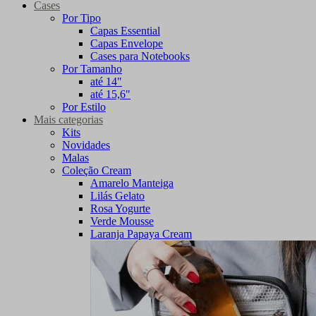
Cases
Por Tipo
Capas Essential
Capas Envelope
Cases para Notebooks
Por Tamanho
até 14"
até 15,6"
Por Estilo
Mais categorias
Kits
Novidades
Malas
Coleção Cream
Amarelo Manteiga
Lilás Gelato
Rosa Yogurte
Verde Mousse
Laranja Papaya Cream