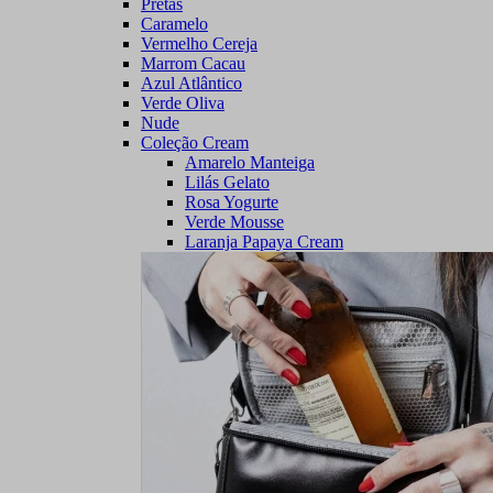
Pretas
Caramelo
Vermelho Cereja
Marrom Cacau
Azul Atlântico
Verde Oliva
Nude
Coleção Cream
Amarelo Manteiga
Lilás Gelato
Rosa Yogurte
Verde Mousse
Laranja Papaya Cream