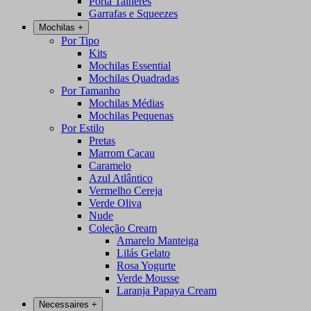
Porta Talheres
Garrafas e Squeezes
Mochilas
+
Por Tipo
Kits
Mochilas Essential
Mochilas Quadradas
Por Tamanho
Mochilas Médias
Mochilas Pequenas
Por Estilo
Pretas
Marrom Cacau
Caramelo
Azul Atlântico
Vermelho Cereja
Verde Oliva
Nude
Coleção Cream
Amarelo Manteiga
Lilás Gelato
Rosa Yogurte
Verde Mousse
Laranja Papaya Cream
Necessaires
+