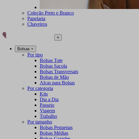
Coleção Preto e Branco
Papelaria
Chaveiros
×
Bolsas
+
Por tipo
Bolsas Tote
Bolsas Sacola
Bolsas Transversais
Bolsas de Mão
Alças para Bolsas
Por categoria
Kits
Dia a Dia
Passeio
Viagem
Trabalho
Por tamanho
Bolsas Pequenas
Bolsas Médias
Bolsas Grandes