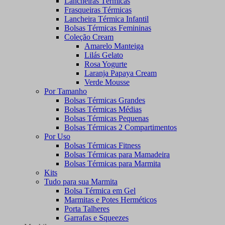
Lancheiras Térmicas
Frasqueiras Térmicas
Lancheira Térmica Infantil
Bolsas Térmicas Femininas
Coleção Cream
Amarelo Manteiga
Lilás Gelato
Rosa Yogurte
Laranja Papaya Cream
Verde Mousse
Por Tamanho
Bolsas Térmicas Grandes
Bolsas Térmicas Médias
Bolsas Térmicas Pequenas
Bolsas Térmicas 2 Compartimentos
Por Uso
Bolsas Térmicas Fitness
Bolsas Térmicas para Mamadeira
Bolsas Térmicas para Marmita
Kits
Tudo para sua Marmita
Bolsa Térmica em Gel
Marmitas e Potes Herméticos
Porta Talheres
Garrafas e Squeezes