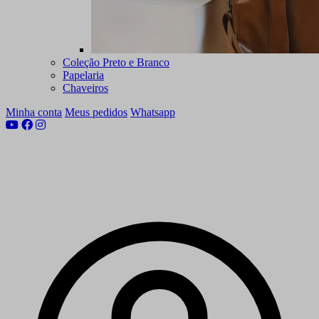
Coleção Preto e Branco
Papelaria
Chaveiros
Minha conta
Meus pedidos
Whatsapp