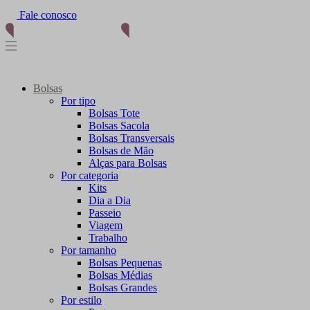
Fale conosco
Bolsas
Por tipo
Bolsas Tote
Bolsas Sacola
Bolsas Transversais
Bolsas de Mão
Alças para Bolsas
Por categoria
Kits
Dia a Dia
Passeio
Viagem
Trabalho
Por tamanho
Bolsas Pequenas
Bolsas Médias
Bolsas Grandes
Por estilo