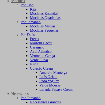
Mochilas
Por Tipo
Kits
Mochilas Essential
Mochilas Quadradas
Por Tamanho
Mochilas Médias
Mochilas Pequenas
Por Estilo
Pretas
Marrom Cacau
Caramelo
Azul Atlântico
Vermelho Cereja
Verde Oliva
Nude
Coleção Cream
Amarelo Manteiga
Lilás Gelato
Rosa Yogurte
Verde Mousse
Laranja Papaya Cream
Necessaires
Por Tamanho
Necessaires Grandes