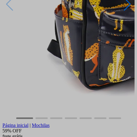
Página inicial
|
Mochilas
59% OFF
frete grátis