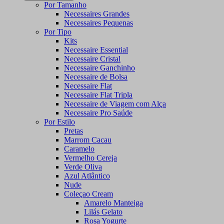
Por Tamanho
Necessaires Grandes
Necessaires Pequenas
Por Tipo
Kits
Necessaire Essential
Necessaire Cristal
Necessaire Ganchinho
Necessaire de Bolsa
Necessaire Flat
Necessaire Flat Tripla
Necessaire de Viagem com Alça
Necessaire Pro Saúde
Por Estilo
Pretas
Marrom Cacau
Caramelo
Vermelho Cereja
Verde Oliva
Azul Atlântico
Nude
Coleçao Cream
Amarelo Manteiga
Lilás Gelato
Rosa Yogurte