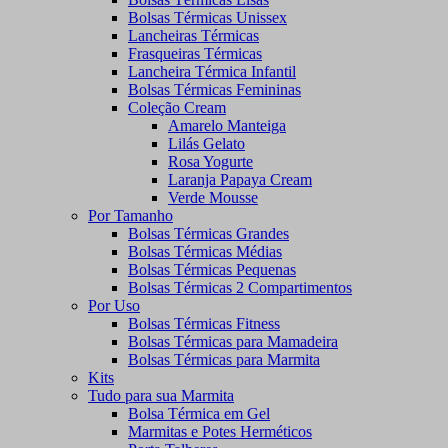
Bolsas Térmicas Unissex
Lancheiras Térmicas
Frasqueiras Térmicas
Lancheira Térmica Infantil
Bolsas Térmicas Femininas
Coleção Cream
Amarelo Manteiga
Lilás Gelato
Rosa Yogurte
Laranja Papaya Cream
Verde Mousse
Por Tamanho
Bolsas Térmicas Grandes
Bolsas Térmicas Médias
Bolsas Térmicas Pequenas
Bolsas Térmicas 2 Compartimentos
Por Uso
Bolsas Térmicas Fitness
Bolsas Térmicas para Mamadeira
Bolsas Térmicas para Marmita
Kits
Tudo para sua Marmita
Bolsa Térmica em Gel
Marmitas e Potes Herméticos