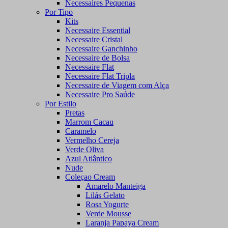
Necessaires Pequenas
Por Tipo
Kits
Necessaire Essential
Necessaire Cristal
Necessaire Ganchinho
Necessaire de Bolsa
Necessaire Flat
Necessaire Flat Tripla
Necessaire de Viagem com Alça
Necessaire Pro Saúde
Por Estilo
Pretas
Marrom Cacau
Caramelo
Vermelho Cereja
Verde Oliva
Azul Atlântico
Nude
Coleçao Cream
Amarelo Manteiga
Lilás Gelato
Rosa Yogurte
Verde Mousse
Laranja Papaya Cream