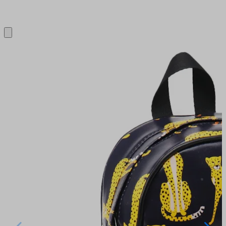
Close