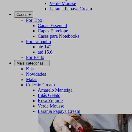
Verde Mousse
Laranja Papaya Cream
Cases
+
Por Tipo
Capas Essential
Capas Envelope
Cases para Notebooks
Por Tamanho
até 14"
até 15,6"
Por Estilo
Mais categorias
+
Kits
Novidades
Malas
Coleção Cream
Amarelo Manteiga
Lilás Gelato
Rosa Yogurte
Verde Mousse
Laranja Papaya Cream