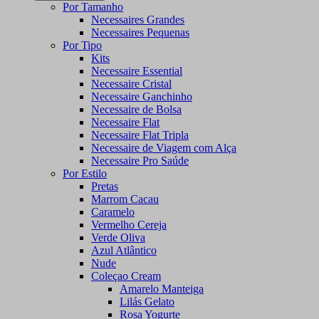
Por Tamanho
Necessaires Grandes
Necessaires Pequenas
Por Tipo
Kits
Necessaire Essential
Necessaire Cristal
Necessaire Ganchinho
Necessaire de Bolsa
Necessaire Flat
Necessaire Flat Tripla
Necessaire de Viagem com Alça
Necessaire Pro Saúde
Por Estilo
Pretas
Marrom Cacau
Caramelo
Vermelho Cereja
Verde Oliva
Azul Atlântico
Nude
Coleçao Cream
Amarelo Manteiga
Lilás Gelato
Rosa Yogurte