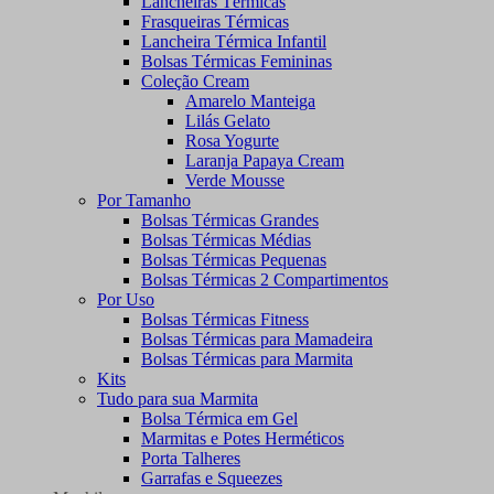
Lancheiras Térmicas
Frasqueiras Térmicas
Lancheira Térmica Infantil
Bolsas Térmicas Femininas
Coleção Cream
Amarelo Manteiga
Lilás Gelato
Rosa Yogurte
Laranja Papaya Cream
Verde Mousse
Por Tamanho
Bolsas Térmicas Grandes
Bolsas Térmicas Médias
Bolsas Térmicas Pequenas
Bolsas Térmicas 2 Compartimentos
Por Uso
Bolsas Térmicas Fitness
Bolsas Térmicas para Mamadeira
Bolsas Térmicas para Marmita
Kits
Tudo para sua Marmita
Bolsa Térmica em Gel
Marmitas e Potes Herméticos
Porta Talheres
Garrafas e Squeezes