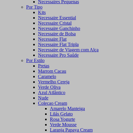
Necessaires Pequenas
Por Tipo
Kits
Necessaire Essential
Necessaire Cristal
Necessaire Ganchinho
Necessaire de Bolsa
Necessaire Flat
Necessaire Flat Tripla
Necessaire de Viagem com Alça
Necessaire Pro Saúde
Por Estilo
Pretas
Marrom Cacau
Caramelo
Vermelho Cereja
Verde Oliva
Azul Atlântico
Nude
Coleçao Cream
Amarelo Manteiga
Lilás Gelato
Rosa Yogurte
Verde Mousse
Laranja Papaya Cream