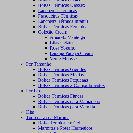
Bolsas Térmicas Unissex
Lancheiras Térmicas
Frasqueiras Térmicas
Lancheira Térmica Infantil
Bolsas Térmicas Femininas
Coleção Cream
Amarelo Manteiga
Lilás Gelato
Rosa Yogurte
Laranja Papaya Cream
Verde Mousse
Por Tamanho
Bolsas Térmicas Grandes
Bolsas Térmicas Médias
Bolsas Térmicas Pequenas
Bolsas Térmicas 2 Compartimentos
Por Uso
Bolsas Térmicas Fitness
Bolsas Térmicas para Mamadeira
Bolsas Térmicas para Marmita
Kits
Tudo para sua Marmita
Bolsa Térmica em Gel
Marmitas e Potes Herméticos