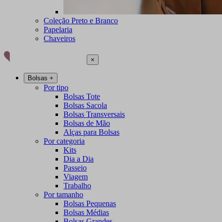
Coleção Preto e Branco
Papelaria
Chaveiros
×
Bolsas
+
Por tipo
Bolsas Tote
Bolsas Sacola
Bolsas Transversais
Bolsas de Mão
Alças para Bolsas
Por categoria
Kits
Dia a Dia
Passeio
Viagem
Trabalho
Por tamanho
Bolsas Pequenas
Bolsas Médias
Bolsas Grandes