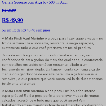
Garrafa Squeeze com Alça Joy 500 ml Azul
R$ 69,90
R$ 49,90
ou em 1x de R$ 48,40 sem juros
A 
Mala Findi Azul Marinho
 é a peça para fazer aquela viagem no 
fim de semana! Ela é lindíssima, resistente, e mega espaçosa, 
exatamente tudo o que você precisava em um só produto!
Dona de um design moderno, confortável e autêntico, vem 
confeccionada em algodão da mais alta qualidade, e contrastada 
com detalhes em tecido sintético resistente, aliado a um 
fechamento em zíper duplo. Ela também conta com uma alça de 
mão e dois ganchinhos de encaixe para uma alça transversal e 
removível, o que permite que você possa usá-la de duas maneiras 
totalmente diferentes! 
A 
Mala Findi Azul Marinho
 ainda possui um bolsinho interno 
super prático! Ela é a peça perfeita para levar mudas de roupas, 
calçados, acessórios e tudo mais que você quiser! Vem 
trabalhando em um majestoso tom de azul marinho, contrastando 