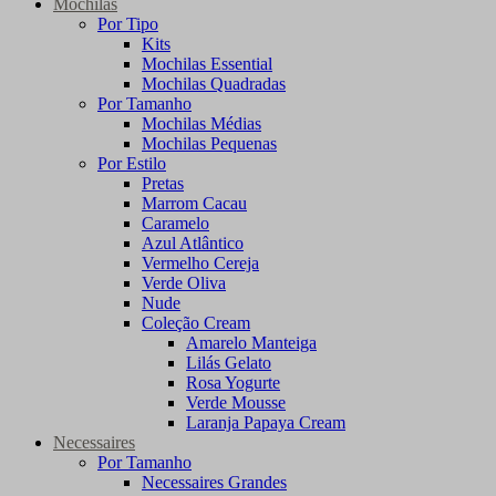
Mochilas
Por Tipo
Kits
Mochilas Essential
Mochilas Quadradas
Por Tamanho
Mochilas Médias
Mochilas Pequenas
Por Estilo
Pretas
Marrom Cacau
Caramelo
Azul Atlântico
Vermelho Cereja
Verde Oliva
Nude
Coleção Cream
Amarelo Manteiga
Lilás Gelato
Rosa Yogurte
Verde Mousse
Laranja Papaya Cream
Necessaires
Por Tamanho
Necessaires Grandes