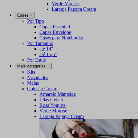
Verde Mousse
Laranja Papaya Cream
Cases
+
Por Tipo
Capas Essential
Capas Envelope
Cases para Notebooks
Por Tamanho
até 14"
até 15,6"
Por Estilo
Mais categorias
+
Kits
Novidades
Malas
Coleção Cream
Amarelo Manteiga
Lilás Gelato
Rosa Yogurte
Verde Mousse
Laranja Papaya Cream