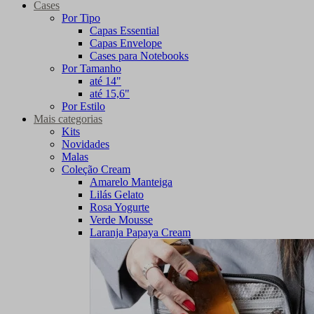
Cases
Por Tipo
Capas Essential
Capas Envelope
Cases para Notebooks
Por Tamanho
até 14"
até 15,6"
Por Estilo
Mais categorias
Kits
Novidades
Malas
Coleção Cream
Amarelo Manteiga
Lilás Gelato
Rosa Yogurte
Verde Mousse
Laranja Papaya Cream