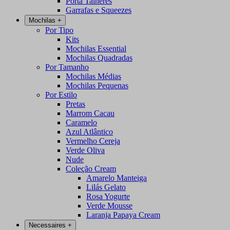
Porta Talheres
Garrafas e Squeezes
Mochilas
+
Por Tipo
Kits
Mochilas Essential
Mochilas Quadradas
Por Tamanho
Mochilas Médias
Mochilas Pequenas
Por Estilo
Pretas
Marrom Cacau
Caramelo
Azul Atlântico
Vermelho Cereja
Verde Oliva
Nude
Coleção Cream
Amarelo Manteiga
Lilás Gelato
Rosa Yogurte
Verde Mousse
Laranja Papaya Cream
Necessaires
+