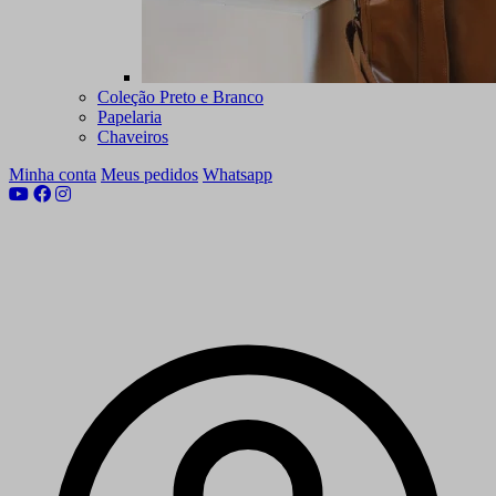
Coleção Preto e Branco
Papelaria
Chaveiros
Minha conta
Meus pedidos
Whatsapp