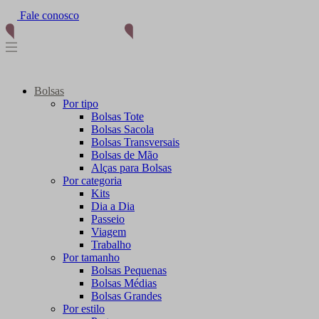
Fale conosco
Bolsas
Por tipo
Bolsas Tote
Bolsas Sacola
Bolsas Transversais
Bolsas de Mão
Alças para Bolsas
Por categoria
Kits
Dia a Dia
Passeio
Viagem
Trabalho
Por tamanho
Bolsas Pequenas
Bolsas Médias
Bolsas Grandes
Por estilo