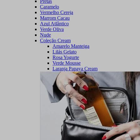
Pretas
Caramelo
Vermelho Cereja
Marrom Cacau
Azul Atlântico
Verde Oliva
Nude
Coleção Cream
Amarelo Manteiga
Lilás Gelato
Rosa Yogurte
Verde Mousse
Laranja Papaya Cream