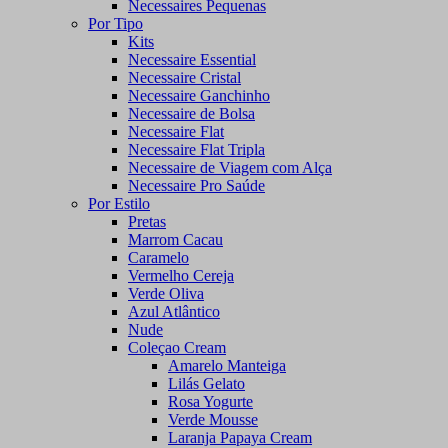
Necessaires Pequenas
Por Tipo
Kits
Necessaire Essential
Necessaire Cristal
Necessaire Ganchinho
Necessaire de Bolsa
Necessaire Flat
Necessaire Flat Tripla
Necessaire de Viagem com Alça
Necessaire Pro Saúde
Por Estilo
Pretas
Marrom Cacau
Caramelo
Vermelho Cereja
Verde Oliva
Azul Atlântico
Nude
Coleçao Cream
Amarelo Manteiga
Lilás Gelato
Rosa Yogurte
Verde Mousse
Laranja Papaya Cream