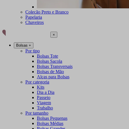
Coleção Preto e Branco
Papelaria
Chaveiros
×
Bolsas
+
Por tipo
Bolsas Tote
Bolsas Sacola
Bolsas Transversais
Bolsas de Mão
Alças para Bolsas
Por categoria
Kits
Dia a Dia
Passeio
Viagem
Trabalho
Por tamanho
Bolsas Pequenas
Bolsas Médias
Bolsas Grandes