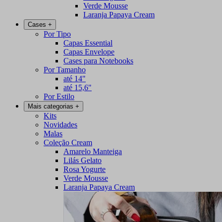
Verde Mousse
Laranja Papaya Cream
Cases
+
Por Tipo
Capas Essential
Capas Envelope
Cases para Notebooks
Por Tamanho
até 14"
até 15,6"
Por Estilo
Mais categorias
+
Kits
Novidades
Malas
Coleção Cream
Amarelo Manteiga
Lilás Gelato
Rosa Yogurte
Verde Mousse
Laranja Papaya Cream