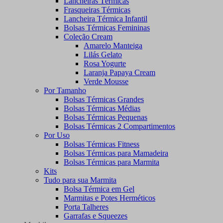
Lancheiras Térmicas
Frasqueiras Térmicas
Lancheira Térmica Infantil
Bolsas Térmicas Femininas
Coleção Cream
Amarelo Manteiga
Lilás Gelato
Rosa Yogurte
Laranja Papaya Cream
Verde Mousse
Por Tamanho
Bolsas Térmicas Grandes
Bolsas Térmicas Médias
Bolsas Térmicas Pequenas
Bolsas Térmicas 2 Compartimentos
Por Uso
Bolsas Térmicas Fitness
Bolsas Térmicas para Mamadeira
Bolsas Térmicas para Marmita
Kits
Tudo para sua Marmita
Bolsa Térmica em Gel
Marmitas e Potes Herméticos
Porta Talheres
Garrafas e Squeezes