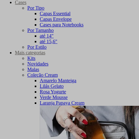
Cases
Por Tipo
Capas Essential
Capas Envelope
Cases para Notebooks
Por Tamanho
até 14"
até 15,6"
Por Estilo
Mais categorias
Kits
Novidades
Malas
Coleção Cream
Amarelo Manteiga
Lilás Gelato
Rosa Yogurte
Verde Mousse
Laranja Papaya Cream