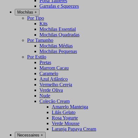
Porta Talheres
Garrafas e Squeezes
Mochilas
+
Por Tipo
Kits
Mochilas Essential
Mochilas Quadradas
Por Tamanho
Mochilas Médias
Mochilas Pequenas
Por Estilo
Pretas
Marrom Cacau
Caramelo
Azul Atlântico
Vermelho Cereja
Verde Oliva
Nude
Coleção Cream
Amarelo Manteiga
Lilás Gelato
Rosa Yogurte
Verde Mousse
Laranja Papaya Cream
Necessaires
+