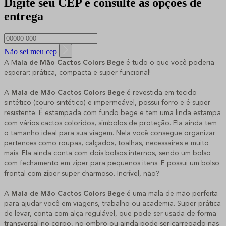
Digite seu CEP e consulte as opções de
entrega
Não sei meu cep
A M
ala de Mão Cactos Colors Bege
é tudo o que você poderia
esperar: prática, compacta e super funcional!
A
Mala de Mão Cactos Colors Bege
é revestida em tecido
sintético (couro sintético) e impermeável, possui forro e é super
resistente. É estampada com fundo bege e tem uma linda estampa
com vários cactos coloridos, símbolos de proteção. Ela ainda tem
o tamanho ideal para sua viagem. Nela você consegue organizar
pertences como roupas, calçados, toalhas, necessaires e muito
mais. Ela ainda conta com dois bolsos internos, sendo um bolso
com fechamento em zíper para pequenos itens. E possui um bolso
frontal com zíper super charmoso. Incrível, não?
A
Mala de Mão Cactos Colors Bege
é uma mala de mão perfeita
para ajudar você em viagens, trabalho ou academia. Super prática
de levar, conta com alça regulável, que pode ser usada de forma
transversal no corpo, no ombro ou ainda pode ser carregado nas