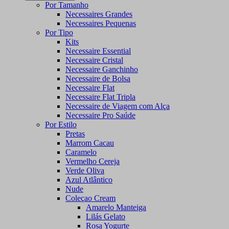
Por Tamanho
Necessaires Grandes
Necessaires Pequenas
Por Tipo
Kits
Necessaire Essential
Necessaire Cristal
Necessaire Ganchinho
Necessaire de Bolsa
Necessaire Flat
Necessaire Flat Tripla
Necessaire de Viagem com Alça
Necessaire Pro Saúde
Por Estilo
Pretas
Marrom Cacau
Caramelo
Vermelho Cereja
Verde Oliva
Azul Atlântico
Nude
Coleçao Cream
Amarelo Manteiga
Lilás Gelato
Rosa Yogurte