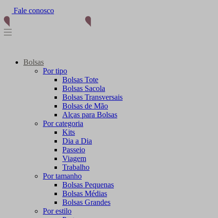
Fale conosco
(11) 96012-2976
Bolsas
Por tipo
Bolsas Tote
Bolsas Sacola
Bolsas Transversais
Bolsas de Mão
Alças para Bolsas
Por categoria
Kits
Dia a Dia
Passeio
Viagem
Trabalho
Por tamanho
Bolsas Pequenas
Bolsas Médias
Bolsas Grandes
Por estilo