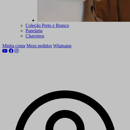
Coleção Preto e Branco
Papelaria
Chaveiros
Minha conta
Meus pedidos
Whatsapp