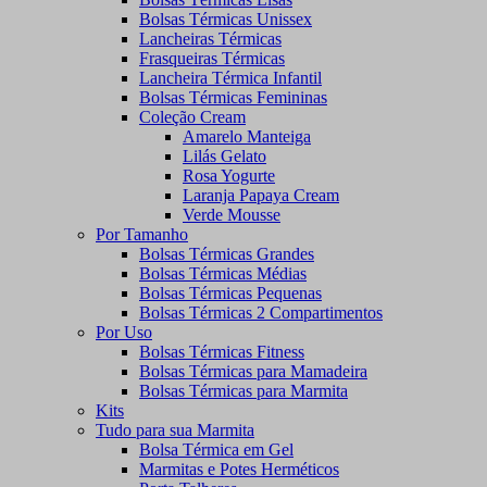
Bolsas Térmicas Unissex
Lancheiras Térmicas
Frasqueiras Térmicas
Lancheira Térmica Infantil
Bolsas Térmicas Femininas
Coleção Cream
Amarelo Manteiga
Lilás Gelato
Rosa Yogurte
Laranja Papaya Cream
Verde Mousse
Por Tamanho
Bolsas Térmicas Grandes
Bolsas Térmicas Médias
Bolsas Térmicas Pequenas
Bolsas Térmicas 2 Compartimentos
Por Uso
Bolsas Térmicas Fitness
Bolsas Térmicas para Mamadeira
Bolsas Térmicas para Marmita
Kits
Tudo para sua Marmita
Bolsa Térmica em Gel
Marmitas e Potes Herméticos