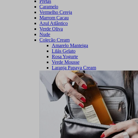
Pretas
Caramelo
Vermelho Cereja
Marrom Cacau
Azul Atlântico
Verde Oliva
Nude
Coleção Cream
Amarelo Manteiga
Lilás Gelato
Rosa Yogurte
Verde Mousse
Laranja Papaya Cream