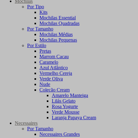
Mochilas
Por Tipo
Kits
Mochilas Essential
Mochilas Quadradas
Por Tamanho
Mochilas Médias
Mochilas Pequenas
Por Estilo
Pretas
Marrom Cacau
Caramelo
Azul Atlântico
Vermelho Cereja
Verde Oliva
Nude
Coleção Cream
Amarelo Manteiga
Lilás Gelato
Rosa Yogurte
Verde Mousse
Laranja Papaya Cream
Necessaires
Por Tamanho
Necessaires Grandes