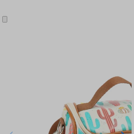
Close