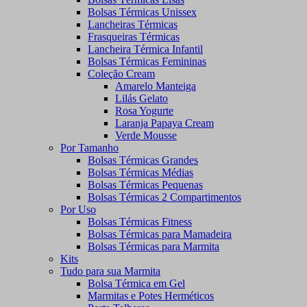
Bolsas Térmicas Unissex
Lancheiras Térmicas
Frasqueiras Térmicas
Lancheira Térmica Infantil
Bolsas Térmicas Femininas
Coleção Cream
Amarelo Manteiga
Lilás Gelato
Rosa Yogurte
Laranja Papaya Cream
Verde Mousse
Por Tamanho
Bolsas Térmicas Grandes
Bolsas Térmicas Médias
Bolsas Térmicas Pequenas
Bolsas Térmicas 2 Compartimentos
Por Uso
Bolsas Térmicas Fitness
Bolsas Térmicas para Mamadeira
Bolsas Térmicas para Marmita
Kits
Tudo para sua Marmita
Bolsa Térmica em Gel
Marmitas e Potes Herméticos