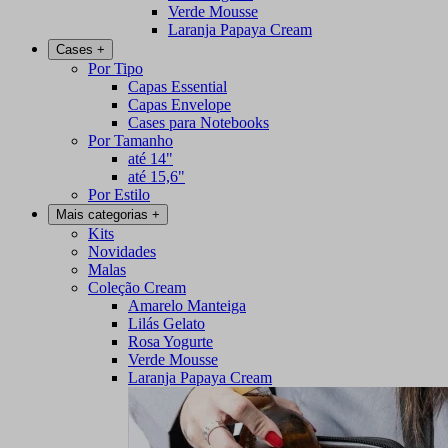
Verde Mousse
Laranja Papaya Cream
Cases
+
Por Tipo
Capas Essential
Capas Envelope
Cases para Notebooks
Por Tamanho
até 14"
até 15,6"
Por Estilo
Mais categorias
+
Kits
Novidades
Malas
Coleção Cream
Amarelo Manteiga
Lilás Gelato
Rosa Yogurte
Verde Mousse
Laranja Papaya Cream