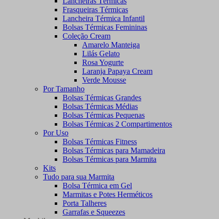
Lancheiras Térmicas
Frasqueiras Térmicas
Lancheira Térmica Infantil
Bolsas Térmicas Femininas
Coleção Cream
Amarelo Manteiga
Lilás Gelato
Rosa Yogurte
Laranja Papaya Cream
Verde Mousse
Por Tamanho
Bolsas Térmicas Grandes
Bolsas Térmicas Médias
Bolsas Térmicas Pequenas
Bolsas Térmicas 2 Compartimentos
Por Uso
Bolsas Térmicas Fitness
Bolsas Térmicas para Mamadeira
Bolsas Térmicas para Marmita
Kits
Tudo para sua Marmita
Bolsa Térmica em Gel
Marmitas e Potes Herméticos
Porta Talheres
Garrafas e Squeezes