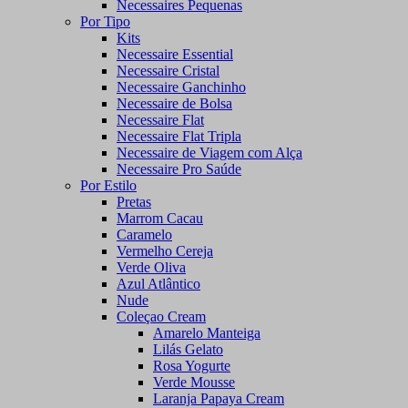
Necessaires Pequenas
Por Tipo
Kits
Necessaire Essential
Necessaire Cristal
Necessaire Ganchinho
Necessaire de Bolsa
Necessaire Flat
Necessaire Flat Tripla
Necessaire de Viagem com Alça
Necessaire Pro Saúde
Por Estilo
Pretas
Marrom Cacau
Caramelo
Vermelho Cereja
Verde Oliva
Azul Atlântico
Nude
Coleçao Cream
Amarelo Manteiga
Lilás Gelato
Rosa Yogurte
Verde Mousse
Laranja Papaya Cream