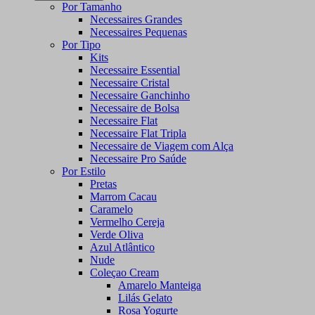
Por Tamanho
Necessaires Grandes
Necessaires Pequenas
Por Tipo
Kits
Necessaire Essential
Necessaire Cristal
Necessaire Ganchinho
Necessaire de Bolsa
Necessaire Flat
Necessaire Flat Tripla
Necessaire de Viagem com Alça
Necessaire Pro Saúde
Por Estilo
Pretas
Marrom Cacau
Caramelo
Vermelho Cereja
Verde Oliva
Azul Atlântico
Nude
Coleçao Cream
Amarelo Manteiga
Lilás Gelato
Rosa Yogurte