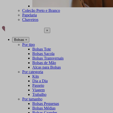
Coleção Preto e Branco
Papelaria
Chaveiros
×
Bolsas
+
Por tipo
Bolsas Tote
Bolsas Sacola
Bolsas Transversais
Bolsas de Mão
Alças para Bolsas
Por categoria
Kits
Dia a Dia
Passeio
Viagem
Trabalho
Por tamanho
Bolsas Pequenas
Bolsas Médias
Bolsas Grandes