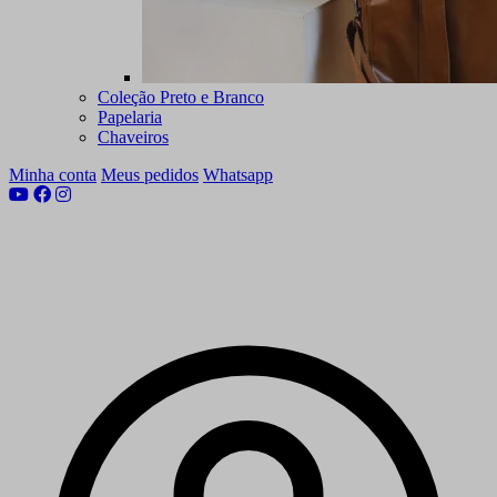
Coleção Preto e Branco
Papelaria
Chaveiros
Minha conta
Meus pedidos
Whatsapp