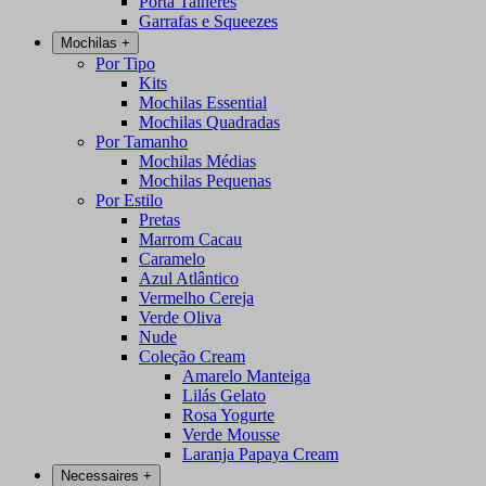
Porta Talheres
Garrafas e Squeezes
Mochilas
+
Por Tipo
Kits
Mochilas Essential
Mochilas Quadradas
Por Tamanho
Mochilas Médias
Mochilas Pequenas
Por Estilo
Pretas
Marrom Cacau
Caramelo
Azul Atlântico
Vermelho Cereja
Verde Oliva
Nude
Coleção Cream
Amarelo Manteiga
Lilás Gelato
Rosa Yogurte
Verde Mousse
Laranja Papaya Cream
Necessaires
+