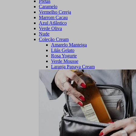
Pretas
Caramelo
Vermelho Cereja
Marrom Cacau
Azul Atlântico
Verde Oliva
Nude
Coleção Cream
Amarelo Manteiga
Lilás Gelato
Rosa Yogurte
Verde Mousse
Laranja Papaya Cream