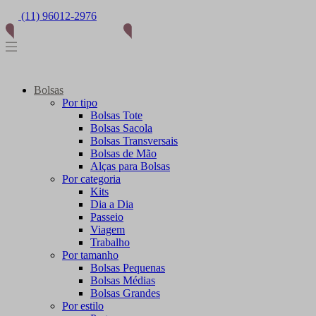
(11) 96012-2976
Bolsas
Por tipo
Bolsas Tote
Bolsas Sacola
Bolsas Transversais
Bolsas de Mão
Alças para Bolsas
Por categoria
Kits
Dia a Dia
Passeio
Viagem
Trabalho
Por tamanho
Bolsas Pequenas
Bolsas Médias
Bolsas Grandes
Por estilo