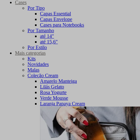
Cases
Por Tipo
Capas Essential
Capas Envelope
Cases para Notebooks
Por Tamanho
até 14"
até 15,6"
Por Estilo
Mais categorias
Kits
Novidades
Malas
Coleção Cream
Amarelo Manteiga
Lilás Gelato
Rosa Yogurte
Verde Mousse
Laranja Papaya Cream