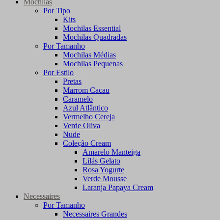
Mochilas
Por Tipo
Kits
Mochilas Essential
Mochilas Quadradas
Por Tamanho
Mochilas Médias
Mochilas Pequenas
Por Estilo
Pretas
Marrom Cacau
Caramelo
Azul Atlântico
Vermelho Cereja
Verde Oliva
Nude
Coleção Cream
Amarelo Manteiga
Lilás Gelato
Rosa Yogurte
Verde Mousse
Laranja Papaya Cream
Necessaires
Por Tamanho
Necessaires Grandes