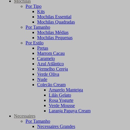
Mochilas
Por Tipo
Kits
Mochilas Essential
Mochilas Quadradas
Por Tamanho
Mochilas Médias
Mochilas Pequenas
Por Estilo
Pretas
Marrom Cacau
Caramelo
Azul Atlântico
Vermelho Cereja
Verde Oliva
Nude
Coleção Cream
Amarelo Manteiga
Lilás Gelato
Rosa Yogurte
Verde Mousse
Laranja Papaya Cream
Necessaires
Por Tamanho
Necessaires Grandes