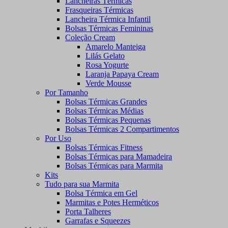
Lancheiras Térmicas
Frasqueiras Térmicas
Lancheira Térmica Infantil
Bolsas Térmicas Femininas
Coleção Cream
Amarelo Manteiga
Lilás Gelato
Rosa Yogurte
Laranja Papaya Cream
Verde Mousse
Por Tamanho
Bolsas Térmicas Grandes
Bolsas Térmicas Médias
Bolsas Térmicas Pequenas
Bolsas Térmicas 2 Compartimentos
Por Uso
Bolsas Térmicas Fitness
Bolsas Térmicas para Mamadeira
Bolsas Térmicas para Marmita
Kits
Tudo para sua Marmita
Bolsa Térmica em Gel
Marmitas e Potes Herméticos
Porta Talheres
Garrafas e Squeezes