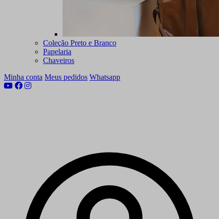
Coleção Preto e Branco
Papelaria
Chaveiros
Minha conta
Meus pedidos
Whatsapp