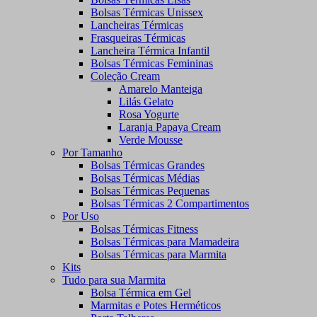
Bolsas Térmicas Unissex
Lancheiras Térmicas
Frasqueiras Térmicas
Lancheira Térmica Infantil
Bolsas Térmicas Femininas
Coleção Cream
Amarelo Manteiga
Lilás Gelato
Rosa Yogurte
Laranja Papaya Cream
Verde Mousse
Por Tamanho
Bolsas Térmicas Grandes
Bolsas Térmicas Médias
Bolsas Térmicas Pequenas
Bolsas Térmicas 2 Compartimentos
Por Uso
Bolsas Térmicas Fitness
Bolsas Térmicas para Mamadeira
Bolsas Térmicas para Marmita
Kits
Tudo para sua Marmita
Bolsa Térmica em Gel
Marmitas e Potes Herméticos