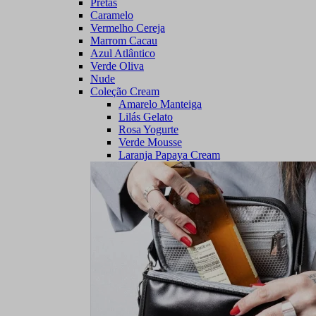
Pretas
Caramelo
Vermelho Cereja
Marrom Cacau
Azul Atlântico
Verde Oliva
Nude
Coleção Cream
Amarelo Manteiga
Lilás Gelato
Rosa Yogurte
Verde Mousse
Laranja Papaya Cream