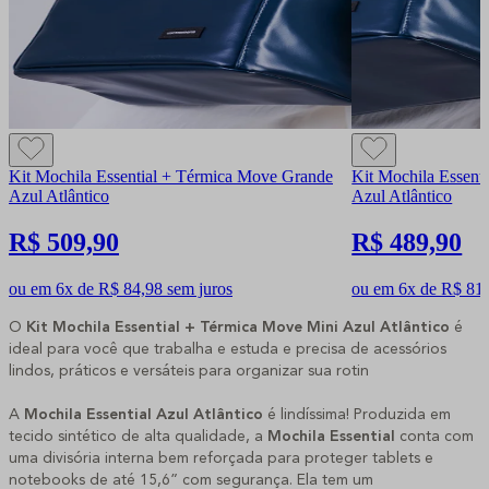
Kit Mochila Essential + Térmica Move Grande
Kit Mochila Essent
Azul Atlântico
Azul Atlântico
R$ 509,90
R$ 489,90
ou em 6x de R$ 84,98 sem juros
ou em 6x de R$ 81,
O
Kit Mochila Essential + Térmica Move Mini Azul Atlântico
é
ideal para você que trabalha e estuda e precisa de acessórios
lindos, práticos e versáteis para organizar sua rotin
A
Mochila Essential Azul Atlântico
é lindíssima! Produzida em
tecido sintético de alta qualidade, a
Mochila Essential
conta com
uma divisória interna bem reforçada para proteger tablets e
notebooks de até 15,6” com segurança. Ela tem um