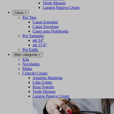
Verde Mousse
Laranja Papaya Cream
Cases
+
Por Tipo
Capas Essential
Capas Envelope
Cases para Notebooks
Por Tamanho
até 14"
até 15,6"
Por Estilo
Mais categorias
+
Kits
Novidades
Malas
Coleção Cream
Amarelo Manteiga
Lilás Gelato
Rosa Yogurte
Verde Mousse
Laranja Papaya Cream