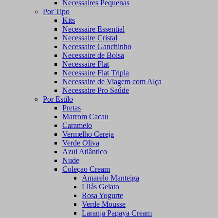
Necessaires Pequenas
Por Tipo
Kits
Necessaire Essential
Necessaire Cristal
Necessaire Ganchinho
Necessaire de Bolsa
Necessaire Flat
Necessaire Flat Tripla
Necessaire de Viagem com Alça
Necessaire Pro Saúde
Por Estilo
Pretas
Marrom Cacau
Caramelo
Vermelho Cereja
Verde Oliva
Azul Atlântico
Nude
Coleçao Cream
Amarelo Manteiga
Lilás Gelato
Rosa Yogurte
Verde Mousse
Laranja Papaya Cream