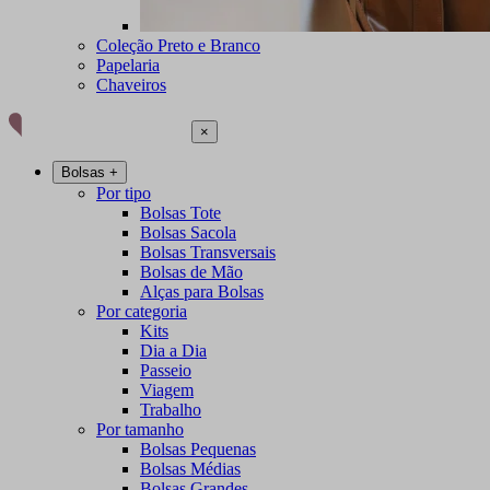
Coleção Preto e Branco
Papelaria
Chaveiros
×
Bolsas
+
Por tipo
Bolsas Tote
Bolsas Sacola
Bolsas Transversais
Bolsas de Mão
Alças para Bolsas
Por categoria
Kits
Dia a Dia
Passeio
Viagem
Trabalho
Por tamanho
Bolsas Pequenas
Bolsas Médias
Bolsas Grandes