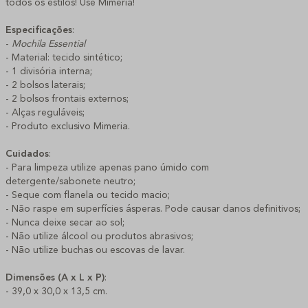
todos os estilos! Use Mimeria!
Especificações
:
-
Mochila Essential
- Material: tecido sintético;
- 1 divisória interna;
- 2 bolsos laterais;
- 2 bolsos frontais externos;
- Alças reguláveis;
- Produto exclusivo Mimeria.
Cuidados
:
- Para limpeza utilize apenas pano úmido com
detergente/sabonete neutro;
- Seque com flanela ou tecido macio;
- Não raspe em superfícies ásperas. Pode causar danos definitivos;
- Nunca deixe secar ao sol;
- Não utilize álcool ou produtos abrasivos;
- Não utilize buchas ou escovas de lavar.
Dimensões (A x L x P)
:
- 39,0 x 30,0 x 13,5 cm.