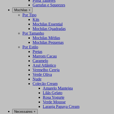
Porta Talheres
Garrafas e Squeezes
Mochilas
+
Por Tipo
Kits
Mochilas Essential
Mochilas Quadradas
Por Tamanho
Mochilas Médias
Mochilas Pequenas
Por Estilo
Pretas
Marrom Cacau
Caramelo
Azul Atlântico
Vermelho Cereja
Verde Oliva
Nude
Coleção Cream
Amarelo Manteiga
Lilás Gelato
Rosa Yogurte
Verde Mousse
Laranja Papaya Cream
Necessaires
+