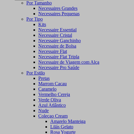
Por Tamanho
Necessaires Grandes
Necessaires Pequenas
Por Tipo
Kits
Necessaire Essential
Necessaire Cristal
Necessaire Ganchinho
Necessaire de Bolsa
Necessaire Flat
Necessaire Flat Tripla
Necessaire de Viagem com Alça
Necessaire Pro Saúde
Por Estilo
Pretas
Marrom Cacau
Caramelo
Vermelho Cereja
Verde Oliva
Azul Atlântico
Nude
Coleçao Cream
Amarelo Manteiga
Lilás Gelato
Rosa Yogurte