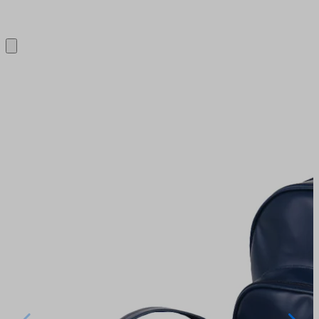
Close