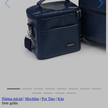
Página inicial
|
Mochilas
|
Por Tipo
|
Kits
frete grátis