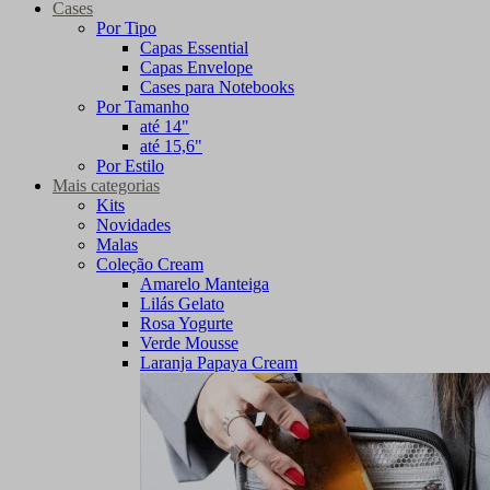
Cases
Por Tipo
Capas Essential
Capas Envelope
Cases para Notebooks
Por Tamanho
até 14"
até 15,6"
Por Estilo
Mais categorias
Kits
Novidades
Malas
Coleção Cream
Amarelo Manteiga
Lilás Gelato
Rosa Yogurte
Verde Mousse
Laranja Papaya Cream