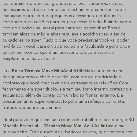
compartimento principal grande para levar cadernos, estojos,
necessaires; um bolso frontal com fechamento com zíper super
espaçoso e prático para pequenos acessórios, e outro mais
compacto para cartões para ter um acesso rápido. E ainda conta
com dois bolsos na lateral para carregar garrafinhas! Possui
também alças de mão e alças reguláveis acolchoadas, além de
puxadores no zíper. Tudo o que você precisava! Você vai poder
levá-la com você para o trabalho, para a faculdade e para onde
quiser! Sem contar que é um acessório básico e essencial.
Simplesmente maravilhosa!
Já a
Bolsa Térmica Move Mini
Azul Atlântico
conta com um
design moderno e cheio de estilo, com toda a praticidade e
conforto que você precisava para carregar suas refeições! Com
fechamento em zíper duplo, ela tem seu forro interno prateado e
espumado, além de contar com um bolso frontal externo. Ela
possui tamanho super compacto para uma refeição completa,
frutas e pequenos lanchinhos.
Ideal para você que tem uma rotina de trabalho e faculdade, o
Kit
Mochila Essential + Térmica Move Mini Azul Atlântico
é mais
que perfeito. O kit é todo azul, básico e neutro, que combina com