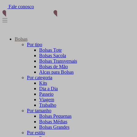
Fale conosco
Bolsas
Por tipo
Bolsas Tote
Bolsas Sacola
Bolsas Transversais
Bolsas de Mão
Alças para Bolsas
Por categoria
Kits
Dia a Dia
Passeio
Viagem
Trabalho
Por tamanho
Bolsas Pequenas
Bolsas Médias
Bolsas Grandes
Por estilo