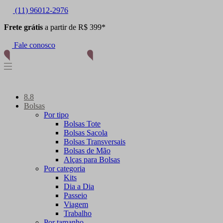
(11) 96012-2976
Frete grátis
a partir de R$ 399*
Fale conosco
8.8
Bolsas
Por tipo
Bolsas Tote
Bolsas Sacola
Bolsas Transversais
Bolsas de Mão
Alças para Bolsas
Por categoria
Kits
Dia a Dia
Passeio
Viagem
Trabalho
Por tamanho