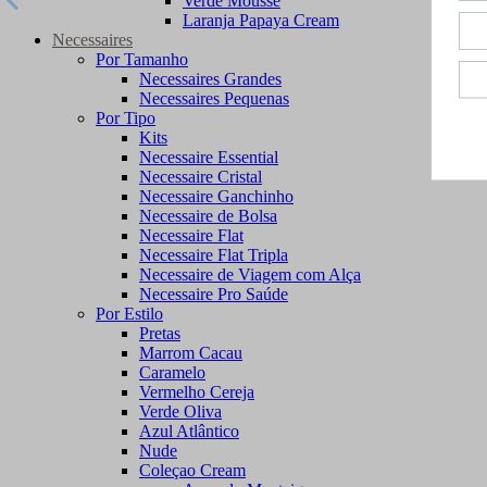
Verde Mousse
Laranja Papaya Cream
Necessaires
Por Tamanho
Necessaires Grandes
Necessaires Pequenas
Por Tipo
Kits
Necessaire Essential
Necessaire Cristal
Necessaire Ganchinho
Necessaire de Bolsa
Necessaire Flat
Necessaire Flat Tripla
Necessaire de Viagem com Alça
Necessaire Pro Saúde
Por Estilo
Pretas
Marrom Cacau
Caramelo
Vermelho Cereja
Verde Oliva
Azul Atlântico
Nude
Coleçao Cream