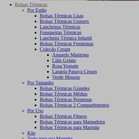
Bolsas Térmicas
Por Estilo
Bolsas Térmicas Lisas
Bolsas Térmicas Unissex
Lancheiras Térmicas
Frasqueiras Térmicas
Lancheira Térmica Infantil
Bolsas Térmicas Femininas
Coleção Cream
Amarelo Manteiga
Lilás Gelato
Rosa Yogurte
Laranja Papaya Cream
Verde Mousse
Por Tamanho
Bolsas Térmicas Grandes
Bolsas Térmicas Médias
Bolsas Térmicas Pequenas
Bolsas Térmicas 2 Compartimentos
Por Uso
Bolsas Térmicas Fitness
Bolsas Térmicas para Mamadeira
Bolsas Térmicas para Marmita
Kits
Tudo para sua Marmita