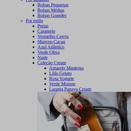
Bolsas Pequenas
Bolsas Médias
Bolsas Grandes
Por estilo
Pretas
Caramelo
Vermelho Cereja
Marrom Cacau
Azul Atlântico
Verde Oliva
Nude
Coleção Cream
Amarelo Manteiga
Lilás Gelato
Rosa Yogurte
Verde Mousse
Laranja Papaya Cream