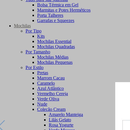
Bolsa Térmica em Gel
Marmitas e Potes Herméticos
Porta Talheres
Garrafas e Squeezes
Mochilas
Por Tipo
Kits
Mochilas Essential
Mochilas Quadradas
Por Tamanho
Mochilas Médias
Mochilas Pequenas
Por Estilo
Pretas
Marrom Cacau
Caramelo
Azul Atlântico
Vermelho Cereja
Verde Oliva
Nude
Coleção Cream
Amarelo Manteiga
Lilás Gelato
Rosa Yogurte