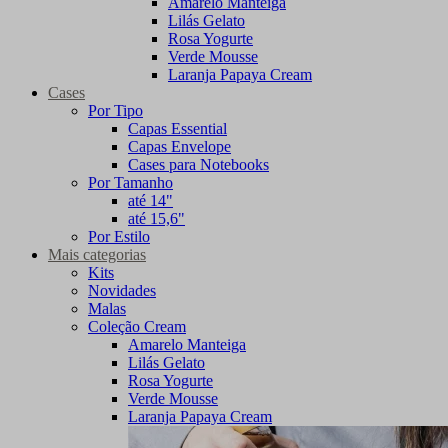
Amarelo Manteiga
Lilás Gelato
Rosa Yogurte
Verde Mousse
Laranja Papaya Cream
Cases
Por Tipo
Capas Essential
Capas Envelope
Cases para Notebooks
Por Tamanho
até 14"
até 15,6"
Por Estilo
Mais categorias
Kits
Novidades
Malas
Coleção Cream
Amarelo Manteiga
Lilás Gelato
Rosa Yogurte
Verde Mousse
Laranja Papaya Cream