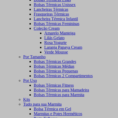
Bolsas Térmicas Unissex
Lancheiras Térmicas
Frasqueiras Térmicas
Lancheira Térmica Infantil
Bolsas Térmicas Femininas
Coleção Cream
Amarelo Manteiga
Lilás Gelato
Rosa Yogurte
Laranja Papaya Cream
Verde Mousse
Por Tamanho
Bolsas Térmicas Grandes
Bolsas Térmicas Médias
Bolsas Térmicas Pequenas
Bolsas Térmicas 2 Compartimentos
Por Uso
Bolsas Térmicas Fitness
Bolsas Térmicas para Mamadeira
Bolsas Térmicas para Marmita
Kits
Tudo para sua Marmita
Bolsa Térmica em Gel
Marmitas e Potes Herméticos