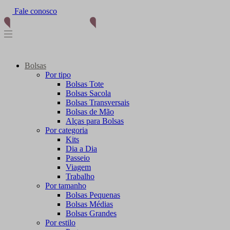
Fale conosco
Bolsas
Por tipo
Bolsas Tote
Bolsas Sacola
Bolsas Transversais
Bolsas de Mão
Alças para Bolsas
Por categoria
Kits
Dia a Dia
Passeio
Viagem
Trabalho
Por tamanho
Bolsas Pequenas
Bolsas Médias
Bolsas Grandes
Por estilo