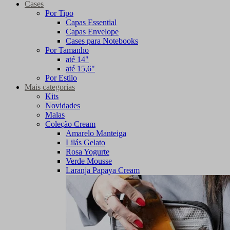
Cases
Por Tipo
Capas Essential
Capas Envelope
Cases para Notebooks
Por Tamanho
até 14"
até 15,6"
Por Estilo
Mais categorias
Kits
Novidades
Malas
Coleção Cream
Amarelo Manteiga
Lilás Gelato
Rosa Yogurte
Verde Mousse
Laranja Papaya Cream