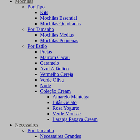
Mochilas
Por Tipo
Kits
Mochilas Essential
Mochilas Quadradas
Por Tamanho
Mochilas Médias
Mochilas Pequenas
Por Estilo
Pretas
Marrom Cacau
Caramelo
Azul Atlântico
Vermelho Cereja
Verde Oliva
Nude
Coleção Cream
Amarelo Manteiga
Lilás Gelato
Rosa Yogurte
Verde Mousse
Laranja Papaya Cream
Necessaires
Por Tamanho
Necessaires Grandes