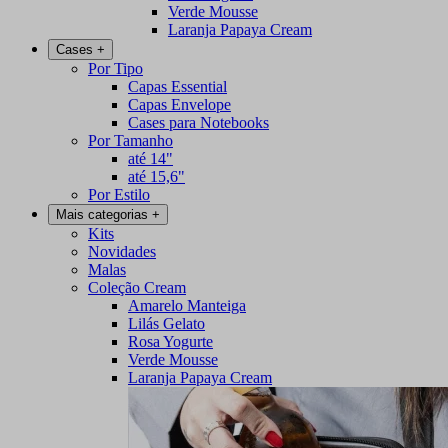
Verde Mousse
Laranja Papaya Cream
Cases
+
Por Tipo
Capas Essential
Capas Envelope
Cases para Notebooks
Por Tamanho
até 14"
até 15,6"
Por Estilo
Mais categorias
+
Kits
Novidades
Malas
Coleção Cream
Amarelo Manteiga
Lilás Gelato
Rosa Yogurte
Verde Mousse
Laranja Papaya Cream