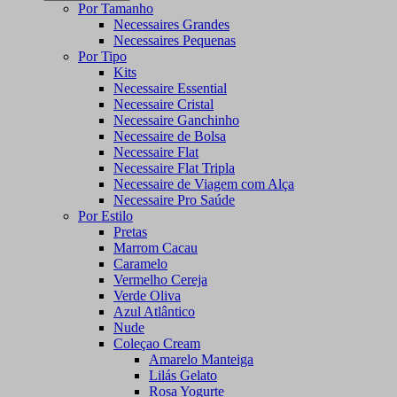
Por Tamanho
Necessaires Grandes
Necessaires Pequenas
Por Tipo
Kits
Necessaire Essential
Necessaire Cristal
Necessaire Ganchinho
Necessaire de Bolsa
Necessaire Flat
Necessaire Flat Tripla
Necessaire de Viagem com Alça
Necessaire Pro Saúde
Por Estilo
Pretas
Marrom Cacau
Caramelo
Vermelho Cereja
Verde Oliva
Azul Atlântico
Nude
Coleçao Cream
Amarelo Manteiga
Lilás Gelato
Rosa Yogurte