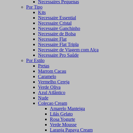
Necessaires Pequenas
Por Tipo
Kits
Necessaire Essential
Necessaire Cristal
Necessaire Ganchinho
Necessaire de Bolsa
Necessaire Flat
Necessaire Flat Tripla
Necessaire de Viagem com Alça
Necessaire Pro Saúde
Por Estilo
Pretas
Marrom Cacau
Caramelo
Vermelho Cereja
Verde Oliva
Azul Atlântico
Nude
Coleçao Cream
Amarelo Manteiga
Lilás Gelato
Rosa Yogurte
Verde Mousse
Laranja Papaya Cream