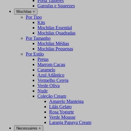
Porta Talheres
Garrafas e Squeezes
Mochilas
+
Por Tipo
Kits
Mochilas Essential
Mochilas Quadradas
Por Tamanho
Mochilas Médias
Mochilas Pequenas
Por Estilo
Pretas
Marrom Cacau
Caramelo
Azul Atlântico
Vermelho Cereja
Verde Oliva
Nude
Coleção Cream
Amarelo Manteiga
Lilás Gelato
Rosa Yogurte
Verde Mousse
Laranja Papaya Cream
Necessaires
+