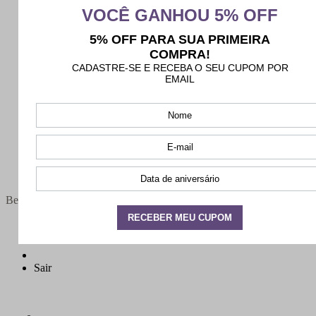
Bem-vindo(a),
Minha conta
Meus pedidos
Sair