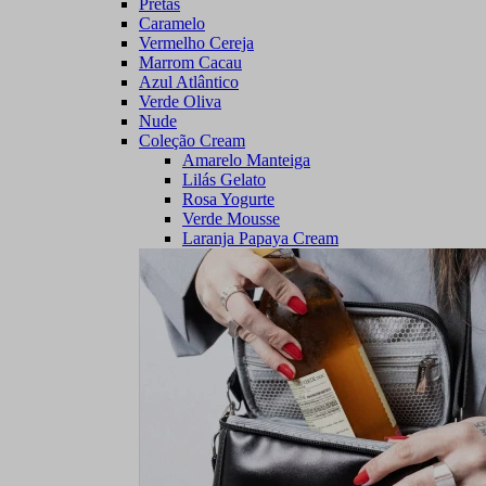
Pretas
Caramelo
Vermelho Cereja
Marrom Cacau
Azul Atlântico
Verde Oliva
Nude
Coleção Cream
Amarelo Manteiga
Lilás Gelato
Rosa Yogurte
Verde Mousse
Laranja Papaya Cream