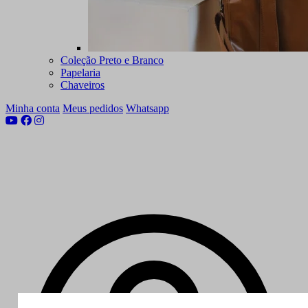
Coleção Preto e Branco
Papelaria
Chaveiros
Minha conta
Meus pedidos
Whatsapp