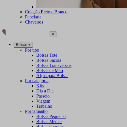
Coleção Preto e Branco
Papelaria
Chaveiros
×
Bolsas
+
Por tipo
Bolsas Tote
Bolsas Sacola
Bolsas Transversais
Bolsas de Mão
Alças para Bolsas
Por categoria
Kits
Dia a Dia
Passeio
Viagem
Trabalho
Por tamanho
Bolsas Pequenas
Bolsas Médias
Bolsas Grandes