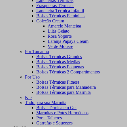
Lancheiras Térmicas
Frasqueiras Térmicas
Lancheira Térmica Infantil
Bolsas Térmicas Femininas
Coleção Cream
Amarelo Manteiga
Lilás Gelato
Rosa Yogurte
Laranja Papaya Cream
Verde Mousse
Por Tamanho
Bolsas Térmicas Grandes
Bolsas Térmicas Médias
Bolsas Térmicas Pequenas
Bolsas Térmicas 2 Compartimentos
Por Uso
Bolsas Térmicas Fitness
Bolsas Térmicas para Mamadeira
Bolsas Térmicas para Marmita
Kits
Tudo para sua Marmita
Bolsa Térmica em Gel
Marmitas e Potes Herméticos
Porta Talheres
Garrafas e Squeezes