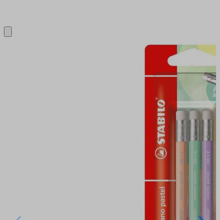
Close