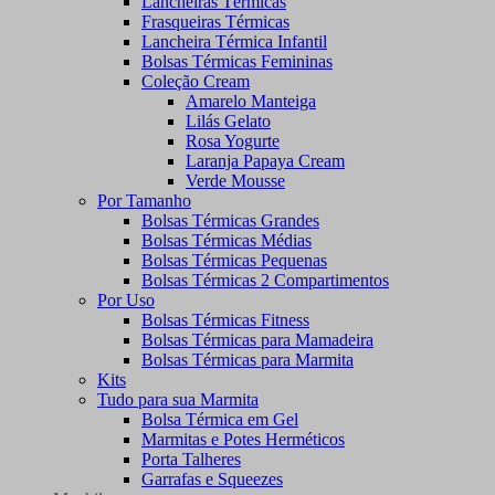
Lancheiras Térmicas
Frasqueiras Térmicas
Lancheira Térmica Infantil
Bolsas Térmicas Femininas
Coleção Cream
Amarelo Manteiga
Lilás Gelato
Rosa Yogurte
Laranja Papaya Cream
Verde Mousse
Por Tamanho
Bolsas Térmicas Grandes
Bolsas Térmicas Médias
Bolsas Térmicas Pequenas
Bolsas Térmicas 2 Compartimentos
Por Uso
Bolsas Térmicas Fitness
Bolsas Térmicas para Mamadeira
Bolsas Térmicas para Marmita
Kits
Tudo para sua Marmita
Bolsa Térmica em Gel
Marmitas e Potes Herméticos
Porta Talheres
Garrafas e Squeezes