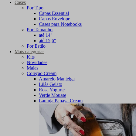
Cases
Por Tipo
Capas Essential
Capas Envelope
Cases para Notebooks
Por Tamanho
até 14"
até 15,6"
Por Estilo
Mais categorias
Kits
Novidades
Malas
Coleção Cream
Amarelo Manteiga
Lilás Gelato
Rosa Yogurte
Verde Mousse
Laranja Papaya Cream