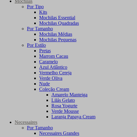
Mochilas
Por Tipo
Kits
Mochilas Essential
Mochilas Quadradas
Por Tamanho
Mochilas Médias
Mochilas Pequenas
Por Estilo
Pretas
Marrom Cacau
Caramelo
Azul Atlântico
Vermelho Cereja
Verde Oliva
Nude
Coleção Cream
Amarelo Manteiga
Lilás Gelato
Rosa Yogurte
Verde Mousse
Laranja Papaya Cream
Necessaires
Por Tamanho
Necessaires Grandes