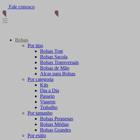
(11) 96012-2976
Bolsas
Por tipo
Bolsas Tote
Bolsas Sacola
Bolsas Transversais
Bolsas de Mão
Alças para Bolsas
Por categoria
Kits
Dia a Dia
Passeio
Viagem
Trabalho
Por tamanho
Bolsas Pequenas
Bolsas Médias
Bolsas Grandes
Por estilo