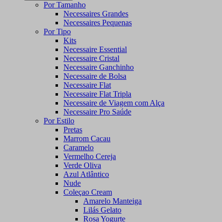
Por Tamanho
Necessaires Grandes
Necessaires Pequenas
Por Tipo
Kits
Necessaire Essential
Necessaire Cristal
Necessaire Ganchinho
Necessaire de Bolsa
Necessaire Flat
Necessaire Flat Tripla
Necessaire de Viagem com Alça
Necessaire Pro Saúde
Por Estilo
Pretas
Marrom Cacau
Caramelo
Vermelho Cereja
Verde Oliva
Azul Atlântico
Nude
Coleçao Cream
Amarelo Manteiga
Lilás Gelato
Rosa Yogurte