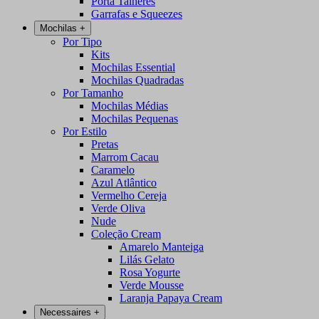
Porta Talheres
Garrafas e Squeezes
Mochilas
+
Por Tipo
Kits
Mochilas Essential
Mochilas Quadradas
Por Tamanho
Mochilas Médias
Mochilas Pequenas
Por Estilo
Pretas
Marrom Cacau
Caramelo
Azul Atlântico
Vermelho Cereja
Verde Oliva
Nude
Coleção Cream
Amarelo Manteiga
Lilás Gelato
Rosa Yogurte
Verde Mousse
Laranja Papaya Cream
Necessaires
+