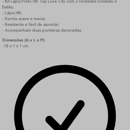
- Kit Lápis Preto HB Top Love City com 2 Unidades Soldado e
Balão;
- Lápis HB;
- Escrita suave e macia;
- Resistente e fácil de apontar;
- Acompanham duas ponteiras decoradas.
Dimensões (A x L x P):
-18 x 1 x 1 cm.