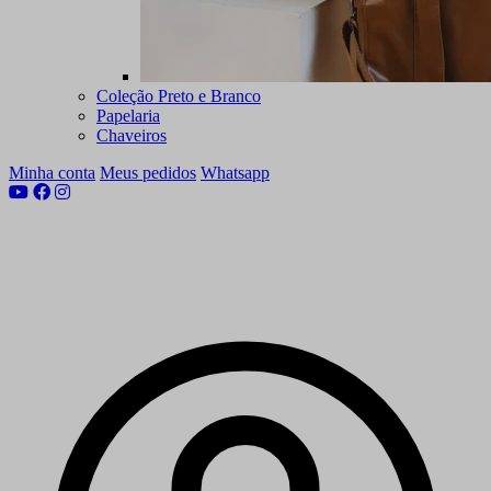
Coleção Preto e Branco
Papelaria
Chaveiros
Minha conta
Meus pedidos
Whatsapp