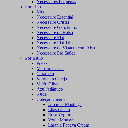
Necessaires Pequenas
Por Tipo
Kits
Necessaire Essential
Necessaire Cristal
Necessaire Ganchinho
Necessaire de Bolsa
Necessaire Flat
Necessaire Flat Tripla
Necessaire de Viagem com Alça
Necessaire Pro Saúde
Por Estilo
Pretas
Marrom Cacau
Caramelo
Vermelho Cereja
Verde Oliva
Azul Atlântico
Nude
Coleçao Cream
Amarelo Manteiga
Lilás Gelato
Rosa Yogurte
Verde Mousse
Laranja Papaya Cream