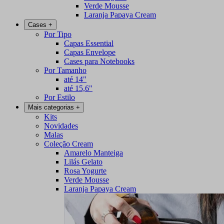
Verde Mousse
Laranja Papaya Cream
Cases
+
Por Tipo
Capas Essential
Capas Envelope
Cases para Notebooks
Por Tamanho
até 14"
até 15,6"
Por Estilo
Mais categorias
+
Kits
Novidades
Malas
Coleção Cream
Amarelo Manteiga
Lilás Gelato
Rosa Yogurte
Verde Mousse
Laranja Papaya Cream