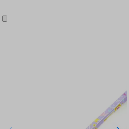
Close