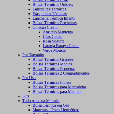
Bolsas Térmicas Unissex
Lancheiras Térmicas
Frasqueiras Térmicas
Lancheira Térmica Infantil
Bolsas Térmicas Femininas
Coleção Cream
Amarelo Manteiga
Lilás Gelato
Rosa Yogurte
Laranja Papaya Cream
Verde Mousse
Por Tamanho
Bolsas Térmicas Grandes
Bolsas Térmicas Médias
Bolsas Térmicas Pequenas
Bolsas Térmicas 2 Compartimentos
Por Uso
Bolsas Térmicas Fitness
Bolsas Térmicas para Mamadeira
Bolsas Térmicas para Marmita
Kits
Tudo para sua Marmita
Bolsa Térmica em Gel
Marmitas e Potes Herméticos