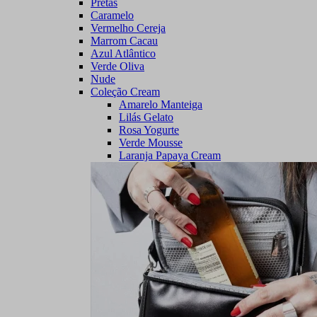
Pretas
Caramelo
Vermelho Cereja
Marrom Cacau
Azul Atlântico
Verde Oliva
Nude
Coleção Cream
Amarelo Manteiga
Lilás Gelato
Rosa Yogurte
Verde Mousse
Laranja Papaya Cream