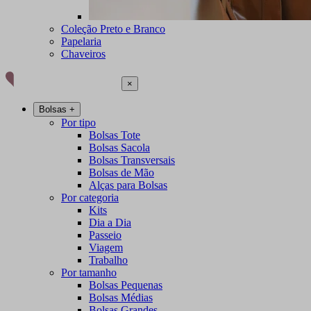
Coleção Preto e Branco
Papelaria
Chaveiros
×
Bolsas
+
Por tipo
Bolsas Tote
Bolsas Sacola
Bolsas Transversais
Bolsas de Mão
Alças para Bolsas
Por categoria
Kits
Dia a Dia
Passeio
Viagem
Trabalho
Por tamanho
Bolsas Pequenas
Bolsas Médias
Bolsas Grandes