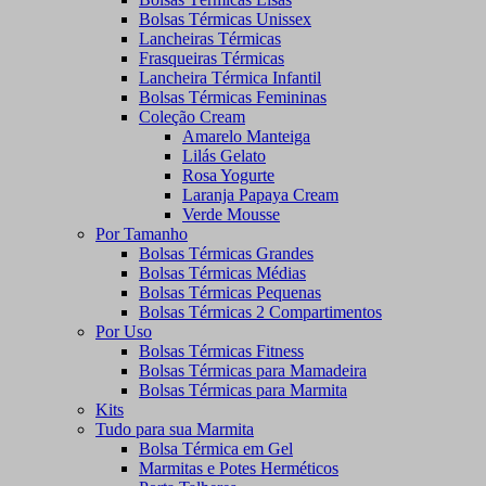
Bolsas Térmicas Unissex
Lancheiras Térmicas
Frasqueiras Térmicas
Lancheira Térmica Infantil
Bolsas Térmicas Femininas
Coleção Cream
Amarelo Manteiga
Lilás Gelato
Rosa Yogurte
Laranja Papaya Cream
Verde Mousse
Por Tamanho
Bolsas Térmicas Grandes
Bolsas Térmicas Médias
Bolsas Térmicas Pequenas
Bolsas Térmicas 2 Compartimentos
Por Uso
Bolsas Térmicas Fitness
Bolsas Térmicas para Mamadeira
Bolsas Térmicas para Marmita
Kits
Tudo para sua Marmita
Bolsa Térmica em Gel
Marmitas e Potes Herméticos