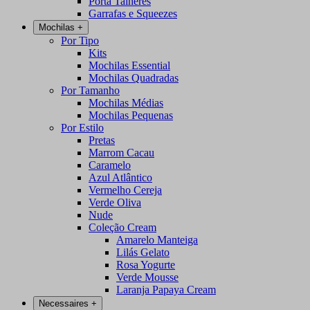
Porta Talheres
Garrafas e Squeezes
Mochilas
+
Por Tipo
Kits
Mochilas Essential
Mochilas Quadradas
Por Tamanho
Mochilas Médias
Mochilas Pequenas
Por Estilo
Pretas
Marrom Cacau
Caramelo
Azul Atlântico
Vermelho Cereja
Verde Oliva
Nude
Coleção Cream
Amarelo Manteiga
Lilás Gelato
Rosa Yogurte
Verde Mousse
Laranja Papaya Cream
Necessaires
+