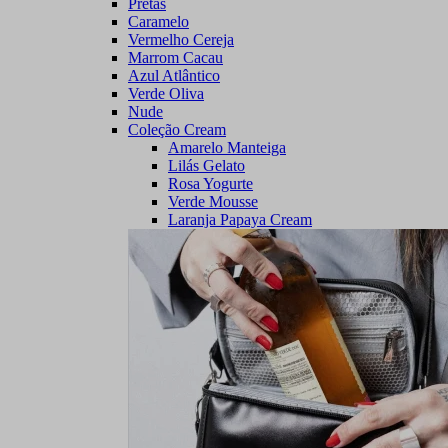
Pretas
Caramelo
Vermelho Cereja
Marrom Cacau
Azul Atlântico
Verde Oliva
Nude
Coleção Cream
Amarelo Manteiga
Lilás Gelato
Rosa Yogurte
Verde Mousse
Laranja Papaya Cream