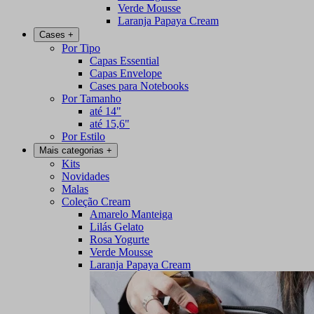
Verde Mousse
Laranja Papaya Cream
Cases
+
Por Tipo
Capas Essential
Capas Envelope
Cases para Notebooks
Por Tamanho
até 14"
até 15,6"
Por Estilo
Mais categorias
+
Kits
Novidades
Malas
Coleção Cream
Amarelo Manteiga
Lilás Gelato
Rosa Yogurte
Verde Mousse
Laranja Papaya Cream