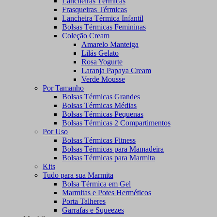
Lancheiras Térmicas
Frasqueiras Térmicas
Lancheira Térmica Infantil
Bolsas Térmicas Femininas
Coleção Cream
Amarelo Manteiga
Lilás Gelato
Rosa Yogurte
Laranja Papaya Cream
Verde Mousse
Por Tamanho
Bolsas Térmicas Grandes
Bolsas Térmicas Médias
Bolsas Térmicas Pequenas
Bolsas Térmicas 2 Compartimentos
Por Uso
Bolsas Térmicas Fitness
Bolsas Térmicas para Mamadeira
Bolsas Térmicas para Marmita
Kits
Tudo para sua Marmita
Bolsa Térmica em Gel
Marmitas e Potes Herméticos
Porta Talheres
Garrafas e Squeezes