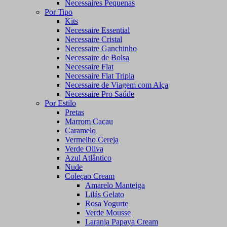
Necessaires Pequenas
Por Tipo
Kits
Necessaire Essential
Necessaire Cristal
Necessaire Ganchinho
Necessaire de Bolsa
Necessaire Flat
Necessaire Flat Tripla
Necessaire de Viagem com Alça
Necessaire Pro Saúde
Por Estilo
Pretas
Marrom Cacau
Caramelo
Vermelho Cereja
Verde Oliva
Azul Atlântico
Nude
Coleçao Cream
Amarelo Manteiga
Lilás Gelato
Rosa Yogurte
Verde Mousse
Laranja Papaya Cream