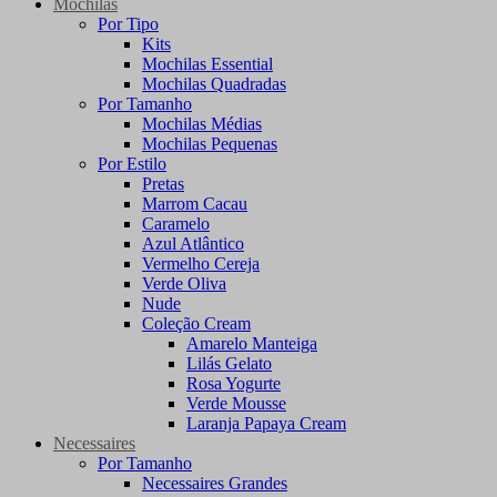
Mochilas
Por Tipo
Kits
Mochilas Essential
Mochilas Quadradas
Por Tamanho
Mochilas Médias
Mochilas Pequenas
Por Estilo
Pretas
Marrom Cacau
Caramelo
Azul Atlântico
Vermelho Cereja
Verde Oliva
Nude
Coleção Cream
Amarelo Manteiga
Lilás Gelato
Rosa Yogurte
Verde Mousse
Laranja Papaya Cream
Necessaires
Por Tamanho
Necessaires Grandes