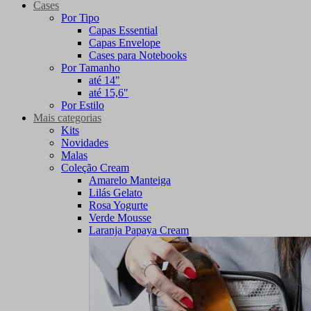
Cases
Por Tipo
Capas Essential
Capas Envelope
Cases para Notebooks
Por Tamanho
até 14"
até 15,6"
Por Estilo
Mais categorias
Kits
Novidades
Malas
Coleção Cream
Amarelo Manteiga
Lilás Gelato
Rosa Yogurte
Verde Mousse
Laranja Papaya Cream