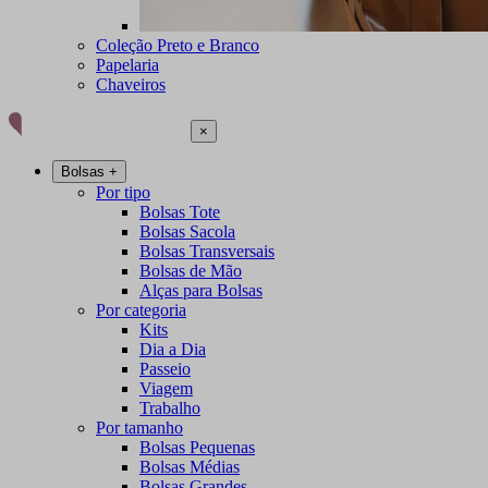
Coleção Preto e Branco
Papelaria
Chaveiros
×
Bolsas
+
Por tipo
Bolsas Tote
Bolsas Sacola
Bolsas Transversais
Bolsas de Mão
Alças para Bolsas
Por categoria
Kits
Dia a Dia
Passeio
Viagem
Trabalho
Por tamanho
Bolsas Pequenas
Bolsas Médias
Bolsas Grandes