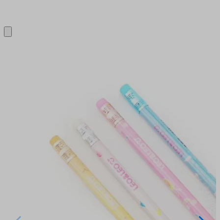
Close