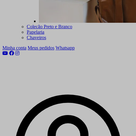
Coleção Preto e Branco
Papelaria
Chaveiros
Minha conta
Meus pedidos
Whatsapp