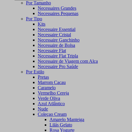
Por Tamanho
Necessaires Grandes
Necessaires Pequenas
Por Tipo
Kits
Necessaire Essential
Necessaire Cristal
Necessaire Ganchinho
Necessaire de Bolsa
Necessaire Flat
Necessaire Flat Tripla
Necessaire de Viagem com Alça
Necessaire Pro Saúde
Por Estilo
Pretas
Marrom Cacau
Caramelo
Vermelho Cereja
Verde Oliva
Azul Atlântico
Nude
Coleçao Cream
Amarelo Manteiga
Lilás Gelato
Rosa Yogurte