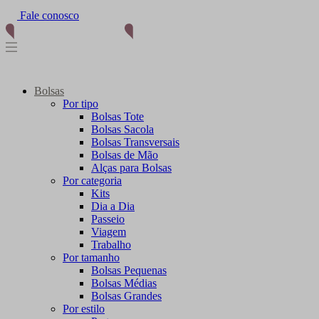
Fale conosco
Bolsas
Por tipo
Bolsas Tote
Bolsas Sacola
Bolsas Transversais
Bolsas de Mão
Alças para Bolsas
Por categoria
Kits
Dia a Dia
Passeio
Viagem
Trabalho
Por tamanho
Bolsas Pequenas
Bolsas Médias
Bolsas Grandes
Por estilo