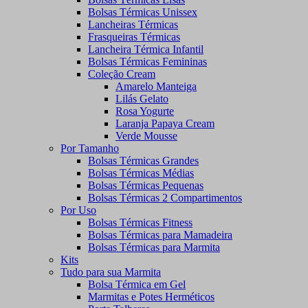
Bolsas Térmicas Unissex
Lancheiras Térmicas
Frasqueiras Térmicas
Lancheira Térmica Infantil
Bolsas Térmicas Femininas
Coleção Cream
Amarelo Manteiga
Lilás Gelato
Rosa Yogurte
Laranja Papaya Cream
Verde Mousse
Por Tamanho
Bolsas Térmicas Grandes
Bolsas Térmicas Médias
Bolsas Térmicas Pequenas
Bolsas Térmicas 2 Compartimentos
Por Uso
Bolsas Térmicas Fitness
Bolsas Térmicas para Mamadeira
Bolsas Térmicas para Marmita
Kits
Tudo para sua Marmita
Bolsa Térmica em Gel
Marmitas e Potes Herméticos