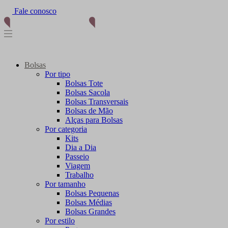
Fale conosco
Bolsas
Por tipo
Bolsas Tote
Bolsas Sacola
Bolsas Transversais
Bolsas de Mão
Alças para Bolsas
Por categoria
Kits
Dia a Dia
Passeio
Viagem
Trabalho
Por tamanho
Bolsas Pequenas
Bolsas Médias
Bolsas Grandes
Por estilo