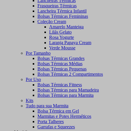
Lancheiras Térmicas
Frasqueiras Térmicas
Lancheira Térmica Infantil
Bolsas Térmicas Femininas
Coleção Cream
Amarelo Manteiga
Lilás Gelato
Rosa Yogurte
Laranja Papaya Cream
Verde Mousse
Por Tamanho
Bolsas Térmicas Grandes
Bolsas Térmicas Médias
Bolsas Térmicas Pequenas
Bolsas Térmicas 2 Compartimentos
Por Uso
Bolsas Térmicas Fitness
Bolsas Térmicas para Mamadeira
Bolsas Térmicas para Marmita
Kits
Tudo para sua Marmita
Bolsa Térmica em Gel
Marmitas e Potes Herméticos
Porta Talheres
Garrafas e Squeezes