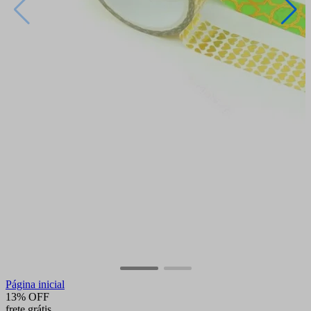
Página inicial
13% OFF
frete grátis