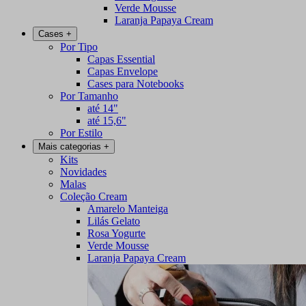
Verde Mousse
Laranja Papaya Cream
Cases
+
Por Tipo
Capas Essential
Capas Envelope
Cases para Notebooks
Por Tamanho
até 14"
até 15,6"
Por Estilo
Mais categorias
+
Kits
Novidades
Malas
Coleção Cream
Amarelo Manteiga
Lilás Gelato
Rosa Yogurte
Verde Mousse
Laranja Papaya Cream