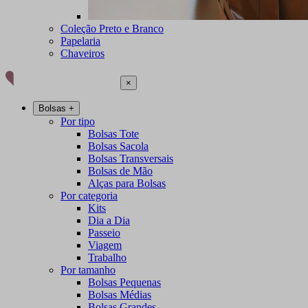
Coleção Preto e Branco
Papelaria
Chaveiros
×
Bolsas
+
Por tipo
Bolsas Tote
Bolsas Sacola
Bolsas Transversais
Bolsas de Mão
Alças para Bolsas
Por categoria
Kits
Dia a Dia
Passeio
Viagem
Trabalho
Por tamanho
Bolsas Pequenas
Bolsas Médias
Bolsas Grandes