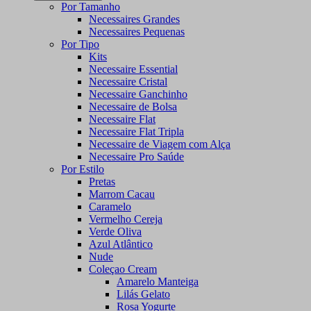
Por Tamanho
Necessaires Grandes
Necessaires Pequenas
Por Tipo
Kits
Necessaire Essential
Necessaire Cristal
Necessaire Ganchinho
Necessaire de Bolsa
Necessaire Flat
Necessaire Flat Tripla
Necessaire de Viagem com Alça
Necessaire Pro Saúde
Por Estilo
Pretas
Marrom Cacau
Caramelo
Vermelho Cereja
Verde Oliva
Azul Atlântico
Nude
Coleçao Cream
Amarelo Manteiga
Lilás Gelato
Rosa Yogurte