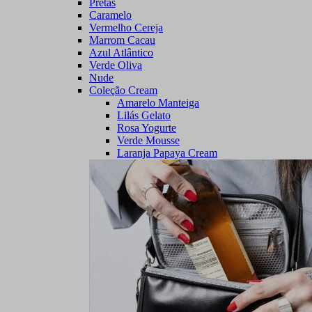
Pretas
Caramelo
Vermelho Cereja
Marrom Cacau
Azul Atlântico
Verde Oliva
Nude
Coleção Cream
Amarelo Manteiga
Lilás Gelato
Rosa Yogurte
Verde Mousse
Laranja Papaya Cream