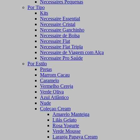
Necessaires Pequenas
Por Tipo
Kits
Necessaire Essential
Necessaire Cristal
Necessaire Ganchinho
Necessaire de Bolsa
Necessaire Flat
Necessaire Flat Tripla
Necessaire de Viagem com Alça
Necessaire Pro Saúde
Por Estilo
Pretas
Marrom Cacau
Caramelo
Vermelho Cereja
Verde Oliva
Azul Atlântico
Nude
Coleçao Cream
Amarelo Manteiga
Lilás Gelato
Rosa Yogurte
Verde Mousse
Laranja Papaya Cream