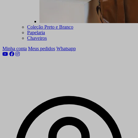
Coleção Preto e Branco
Papelaria
Chaveiros
Minha conta
Meus pedidos
Whatsapp