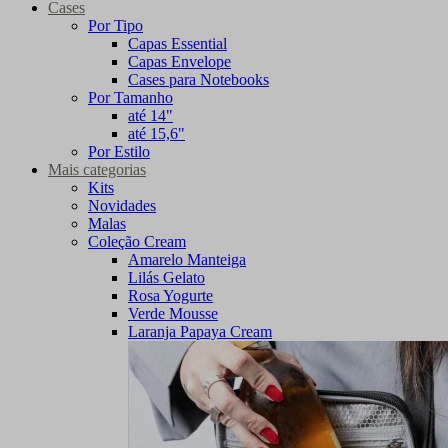
Cases
Por Tipo
Capas Essential
Capas Envelope
Cases para Notebooks
Por Tamanho
até 14"
até 15,6"
Por Estilo
Mais categorias
Kits
Novidades
Malas
Coleção Cream
Amarelo Manteiga
Lilás Gelato
Rosa Yogurte
Verde Mousse
Laranja Papaya Cream