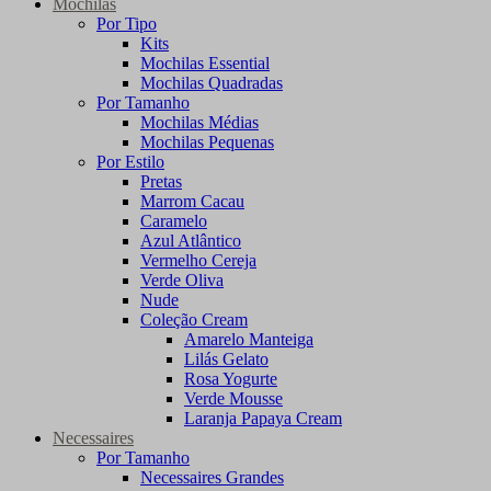
Mochilas
Por Tipo
Kits
Mochilas Essential
Mochilas Quadradas
Por Tamanho
Mochilas Médias
Mochilas Pequenas
Por Estilo
Pretas
Marrom Cacau
Caramelo
Azul Atlântico
Vermelho Cereja
Verde Oliva
Nude
Coleção Cream
Amarelo Manteiga
Lilás Gelato
Rosa Yogurte
Verde Mousse
Laranja Papaya Cream
Necessaires
Por Tamanho
Necessaires Grandes