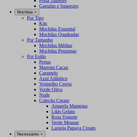
Porta Talheres
Garrafas e Squeezes
Mochilas
+
Por Tipo
Kits
Mochilas Essential
Mochilas Quadradas
Por Tamanho
Mochilas Médias
Mochilas Pequenas
Por Estilo
Pretas
Marrom Cacau
Caramelo
Azul Atlântico
Vermelho Cereja
Verde Oliva
Nude
Coleção Cream
Amarelo Manteiga
Lilás Gelato
Rosa Yogurte
Verde Mousse
Laranja Papaya Cream
Necessaires
+