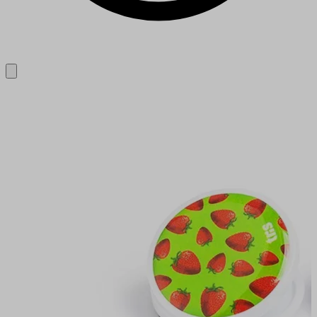
Close