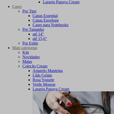
Laranja Papaya Cream
Cases
Por Tipo
Capas Essential
Capas Envelope
Cases para Notebooks
Por Tamanho
até 14"
até 15,6"
Por Estilo
Mais categorias
Kits
Novidades
Malas
Coleção Cream
Amarelo Manteiga
Lilás Gelato
Rosa Yogurte
Verde Mousse
Laranja Papaya Cream