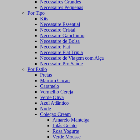
Necessaires Grandes
Necessaires Pequenas
Por Tipo
Kits
Necessaire Essential
Necessaire Cristal
Necessaire Ganchinho
Necessaire de Bolsa
Necessaire Flat
Necessaire Flat Tripla
Necessaire de Viagem com Alça
Necessaire Pro Saúde
Por Estilo
Pretas
Marrom Cacau
Caramelo
Vermelho Cereja
Verde Oliva
Azul Atlântico
Nude
Coleçao Cream
Amarelo Manteiga
Lilás Gelato
Rosa Yogurte
Verde Mousse