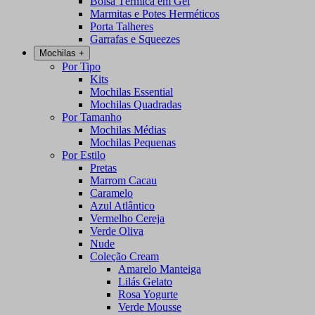
Bolsa Térmica em Gel
Marmitas e Potes Herméticos
Porta Talheres
Garrafas e Squeezes
Mochilas
+
Por Tipo
Kits
Mochilas Essential
Mochilas Quadradas
Por Tamanho
Mochilas Médias
Mochilas Pequenas
Por Estilo
Pretas
Marrom Cacau
Caramelo
Azul Atlântico
Vermelho Cereja
Verde Oliva
Nude
Coleção Cream
Amarelo Manteiga
Lilás Gelato
Rosa Yogurte
Verde Mousse