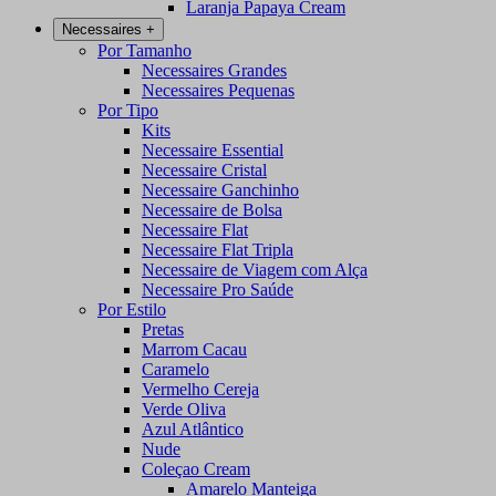
Laranja Papaya Cream
Necessaires
+
Por Tamanho
Necessaires Grandes
Necessaires Pequenas
Por Tipo
Kits
Necessaire Essential
Necessaire Cristal
Necessaire Ganchinho
Necessaire de Bolsa
Necessaire Flat
Necessaire Flat Tripla
Necessaire de Viagem com Alça
Necessaire Pro Saúde
Por Estilo
Pretas
Marrom Cacau
Caramelo
Vermelho Cereja
Verde Oliva
Azul Atlântico
Nude
Coleçao Cream
Amarelo Manteiga