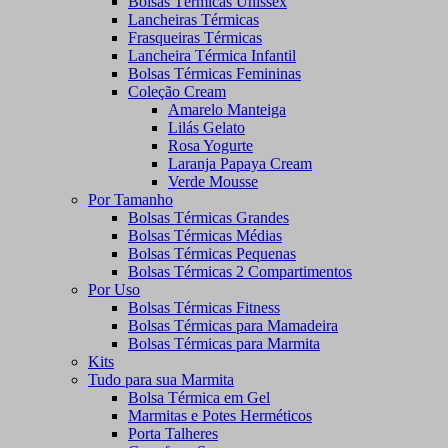
Bolsas Térmicas Unissex
Lancheiras Térmicas
Frasqueiras Térmicas
Lancheira Térmica Infantil
Bolsas Térmicas Femininas
Coleção Cream
Amarelo Manteiga
Lilás Gelato
Rosa Yogurte
Laranja Papaya Cream
Verde Mousse
Por Tamanho
Bolsas Térmicas Grandes
Bolsas Térmicas Médias
Bolsas Térmicas Pequenas
Bolsas Térmicas 2 Compartimentos
Por Uso
Bolsas Térmicas Fitness
Bolsas Térmicas para Mamadeira
Bolsas Térmicas para Marmita
Kits
Tudo para sua Marmita
Bolsa Térmica em Gel
Marmitas e Potes Herméticos
Porta Talheres