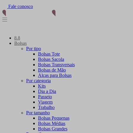
Fale conosco
8.8
Bolsas
Por tipo
Bolsas Tote
Bolsas Sacola
Bolsas Transversais
Bolsas de Mão
Alças para Bolsas
Por categoria
Kits
Dia a Dia
Passeio
Viagem
Trabalho
Por tamanho
Bolsas Pequenas
Bolsas Médias
Bolsas Grandes