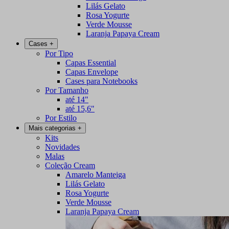
Lilás Gelato
Rosa Yogurte
Verde Mousse
Laranja Papaya Cream
Cases
+
Por Tipo
Capas Essential
Capas Envelope
Cases para Notebooks
Por Tamanho
até 14"
até 15,6"
Por Estilo
Mais categorias
+
Kits
Novidades
Malas
Coleção Cream
Amarelo Manteiga
Lilás Gelato
Rosa Yogurte
Verde Mousse
Laranja Papaya Cream