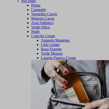
Por estilo
Pretas
Caramelo
Vermelho Cereja
Marrom Cacau
Azul Atlântico
Verde Oliva
Nude
Coleção Cream
Amarelo Manteiga
Lilás Gelato
Rosa Yogurte
Verde Mousse
Laranja Papaya Cream