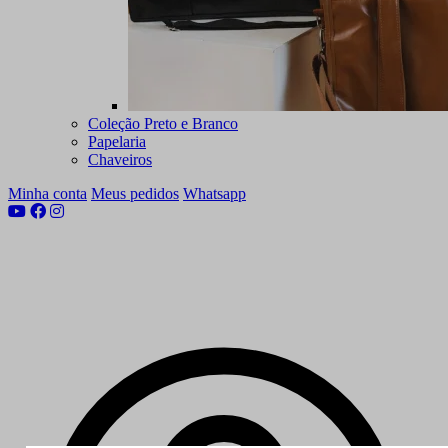
Coleção Preto e Branco
Papelaria
Chaveiros
Minha conta
Meus pedidos
Whatsapp