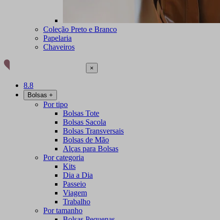
Coleção Preto e Branco
Papelaria
Chaveiros
×
8.8
Bolsas
+
Por tipo
Bolsas Tote
Bolsas Sacola
Bolsas Transversais
Bolsas de Mão
Alças para Bolsas
Por categoria
Kits
Dia a Dia
Passeio
Viagem
Trabalho
Por tamanho
Bolsas Pequenas