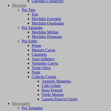
Garrafas e Squeezes
Mochilas
Por Tipo
Kits
Mochilas Essential
Mochilas Quadradas
Por Tamanho
Mochilas Médias
Mochilas Pequenas
Por Estilo
Pretas
Marrom Cacau
Caramelo
Azul Atlântico
Vermelho Cereja
Verde Oliva
Nude
Coleção Cream
Amarelo Manteiga
Lilás Gelato
Rosa Yogurte
Verde Mousse
Laranja Papaya Cream
Necessaires
Por Tamanho