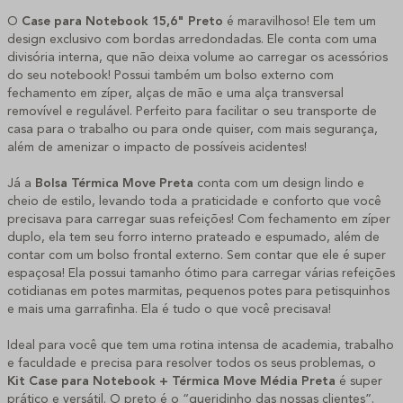
O
Case para Notebook 15,6" Preto
é maravilhoso! Ele tem um
design exclusivo com bordas arredondadas. Ele conta com uma
divisória interna, que não deixa volume ao carregar os acessórios
do seu notebook! Possui também um bolso externo com
fechamento em zíper, alças de mão e uma alça transversal
removível e regulável. Perfeito para facilitar o seu transporte de
casa para o trabalho ou para onde quiser, com mais segurança,
além de amenizar o impacto de possíveis acidentes!
Já a
Bolsa Térmica Move Preta
conta com um design lindo e
cheio de estilo, levando toda a praticidade e conforto que você
precisava para carregar suas refeições! Com fechamento em zíper
duplo, ela tem seu forro interno prateado e espumado, além de
contar com um bolso frontal externo. Sem contar que ele é super
espaçosa! Ela possui tamanho ótimo para carregar várias refeições
cotidianas em potes marmitas, pequenos potes para petisquinhos
e mais uma garrafinha. Ela é tudo o que você precisava!
Ideal para você que tem uma rotina intensa de academia, trabalho
e faculdade e precisa para resolver todos os seus problemas, o
Kit Case para Notebook + Térmica Move Média Preta
é super
prático e versátil. O preto é o “queridinho das nossas clientes”.