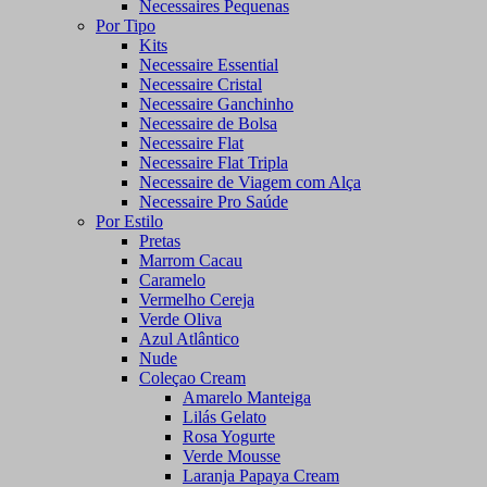
Necessaires Pequenas
Por Tipo
Kits
Necessaire Essential
Necessaire Cristal
Necessaire Ganchinho
Necessaire de Bolsa
Necessaire Flat
Necessaire Flat Tripla
Necessaire de Viagem com Alça
Necessaire Pro Saúde
Por Estilo
Pretas
Marrom Cacau
Caramelo
Vermelho Cereja
Verde Oliva
Azul Atlântico
Nude
Coleçao Cream
Amarelo Manteiga
Lilás Gelato
Rosa Yogurte
Verde Mousse
Laranja Papaya Cream