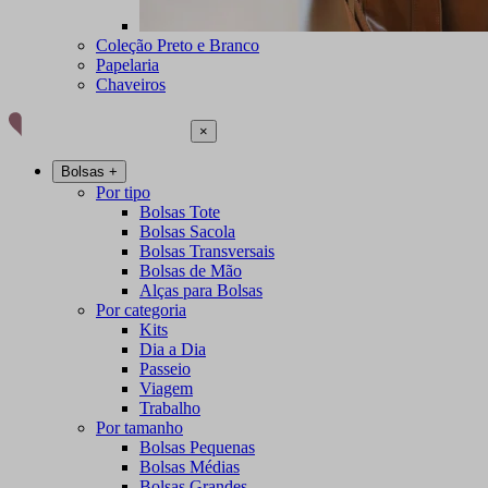
Coleção Preto e Branco
Papelaria
Chaveiros
×
Bolsas
+
Por tipo
Bolsas Tote
Bolsas Sacola
Bolsas Transversais
Bolsas de Mão
Alças para Bolsas
Por categoria
Kits
Dia a Dia
Passeio
Viagem
Trabalho
Por tamanho
Bolsas Pequenas
Bolsas Médias
Bolsas Grandes