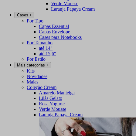
Verde Mousse
Laranja Papaya Cream
Cases
+
Por Tipo
Capas Essential
Capas Envelope
Cases para Notebooks
Por Tamanho
até 14"
até 15,6"
Por Estilo
Mais categorias
+
Kits
Novidades
Malas
Coleção Cream
Amarelo Manteiga
Lilás Gelato
Rosa Yogurte
Verde Mousse
Laranja Papaya Cream