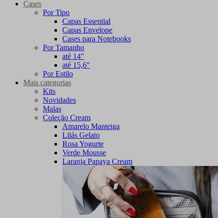
Cases
Por Tipo
Capas Essential
Capas Envelope
Cases para Notebooks
Por Tamanho
até 14"
até 15,6"
Por Estilo
Mais categorias
Kits
Novidades
Malas
Coleção Cream
Amarelo Manteiga
Lilás Gelato
Rosa Yogurte
Verde Mousse
Laranja Papaya Cream