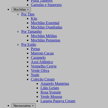
Porta Talheres
Garrafas e Squeezes
Mochilas
+
Por Tipo
Kits
Mochilas Essential
Mochilas Quadradas
Por Tamanho
Mochilas Médias
Mochilas Pequenas
Por Estilo
Pretas
Marrom Cacau
Caramelo
Azul Atlântico
Vermelho Cereja
Verde Oliva
Nude
Coleção Cream
Amarelo Manteiga
Lilás Gelato
Rosa Yogurte
Verde Mousse
Laranja Papaya Cream
Necessaires
+