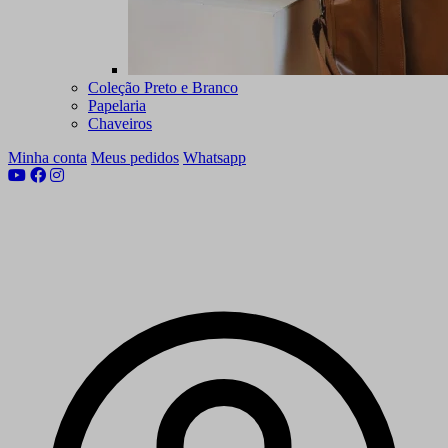
Coleção Preto e Branco
Papelaria
Chaveiros
Minha conta
Meus pedidos
Whatsapp