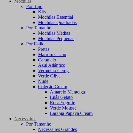
Mochilas
Por Tipo
Kits
Mochilas Essential
Mochilas Quadradas
Por Tamanho
Mochilas Médias
Mochilas Pequenas
Por Estilo
Pretas
Marrom Cacau
Caramelo
Azul Atlântico
Vermelho Cereja
Verde Oliva
Nude
Coleção Cream
Amarelo Manteiga
Lilás Gelato
Rosa Yogurte
Verde Mousse
Laranja Papaya Cream
Necessaires
Por Tamanho
Necessaires Grandes