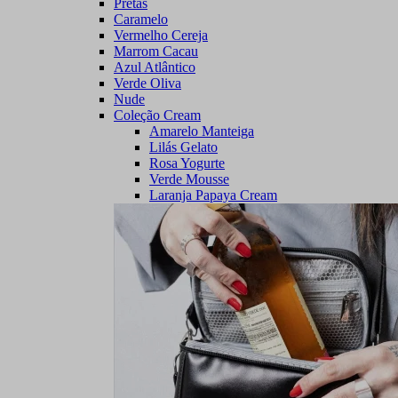
Pretas
Caramelo
Vermelho Cereja
Marrom Cacau
Azul Atlântico
Verde Oliva
Nude
Coleção Cream
Amarelo Manteiga
Lilás Gelato
Rosa Yogurte
Verde Mousse
Laranja Papaya Cream