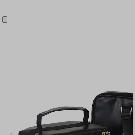
Close