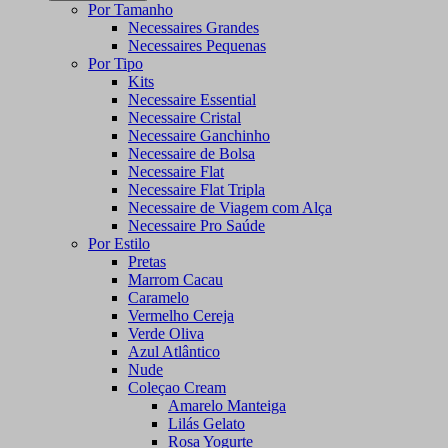
Por Tamanho
Necessaires Grandes
Necessaires Pequenas
Por Tipo
Kits
Necessaire Essential
Necessaire Cristal
Necessaire Ganchinho
Necessaire de Bolsa
Necessaire Flat
Necessaire Flat Tripla
Necessaire de Viagem com Alça
Necessaire Pro Saúde
Por Estilo
Pretas
Marrom Cacau
Caramelo
Vermelho Cereja
Verde Oliva
Azul Atlântico
Nude
Coleçao Cream
Amarelo Manteiga
Lilás Gelato
Rosa Yogurte