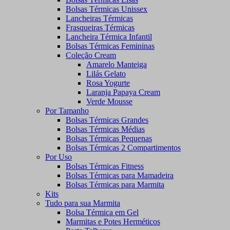
Bolsas Térmicas Unissex
Lancheiras Térmicas
Frasqueiras Térmicas
Lancheira Térmica Infantil
Bolsas Térmicas Femininas
Coleção Cream
Amarelo Manteiga
Lilás Gelato
Rosa Yogurte
Laranja Papaya Cream
Verde Mousse
Por Tamanho
Bolsas Térmicas Grandes
Bolsas Térmicas Médias
Bolsas Térmicas Pequenas
Bolsas Térmicas 2 Compartimentos
Por Uso
Bolsas Térmicas Fitness
Bolsas Térmicas para Mamadeira
Bolsas Térmicas para Marmita
Kits
Tudo para sua Marmita
Bolsa Térmica em Gel
Marmitas e Potes Herméticos