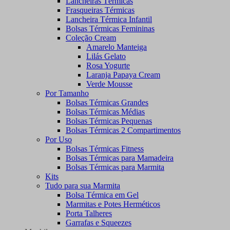
Lancheiras Térmicas
Frasqueiras Térmicas
Lancheira Térmica Infantil
Bolsas Térmicas Femininas
Coleção Cream
Amarelo Manteiga
Lilás Gelato
Rosa Yogurte
Laranja Papaya Cream
Verde Mousse
Por Tamanho
Bolsas Térmicas Grandes
Bolsas Térmicas Médias
Bolsas Térmicas Pequenas
Bolsas Térmicas 2 Compartimentos
Por Uso
Bolsas Térmicas Fitness
Bolsas Térmicas para Mamadeira
Bolsas Térmicas para Marmita
Kits
Tudo para sua Marmita
Bolsa Térmica em Gel
Marmitas e Potes Herméticos
Porta Talheres
Garrafas e Squeezes