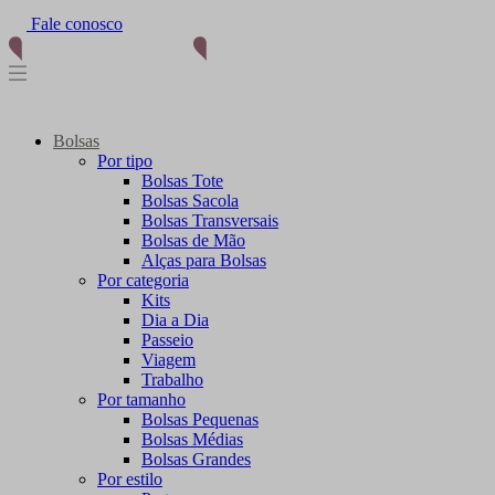
Fale conosco
Bolsas
Por tipo
Bolsas Tote
Bolsas Sacola
Bolsas Transversais
Bolsas de Mão
Alças para Bolsas
Por categoria
Kits
Dia a Dia
Passeio
Viagem
Trabalho
Por tamanho
Bolsas Pequenas
Bolsas Médias
Bolsas Grandes
Por estilo