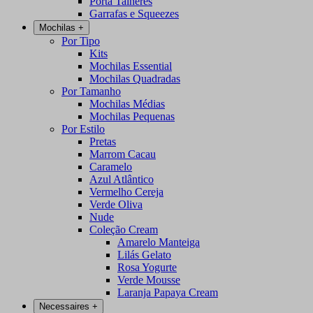
Porta Talheres
Garrafas e Squeezes
Mochilas
+
Por Tipo
Kits
Mochilas Essential
Mochilas Quadradas
Por Tamanho
Mochilas Médias
Mochilas Pequenas
Por Estilo
Pretas
Marrom Cacau
Caramelo
Azul Atlântico
Vermelho Cereja
Verde Oliva
Nude
Coleção Cream
Amarelo Manteiga
Lilás Gelato
Rosa Yogurte
Verde Mousse
Laranja Papaya Cream
Necessaires
+