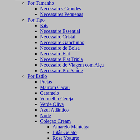
Por Tamanho
Necessaires Grandes
Necessaires Pequenas
Por Tipo
Kits
Necessaire Essential
Necessaire Cristal
Necessaire Ganchinho
Necessaire de Bolsa
Necessaire Flat
Necessaire Flat Tripla
Necessaire de Viagem com Alça
Necessaire Pro Saúde
Por Estilo
Pretas
Marrom Cacau
Caramelo
Vermelho Cereja
Verde Oliva
Azul Atlântico
Nude
Coleçao Cream
Amarelo Manteiga
Lilás Gelato
Rosa Yogurte