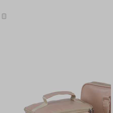
Close