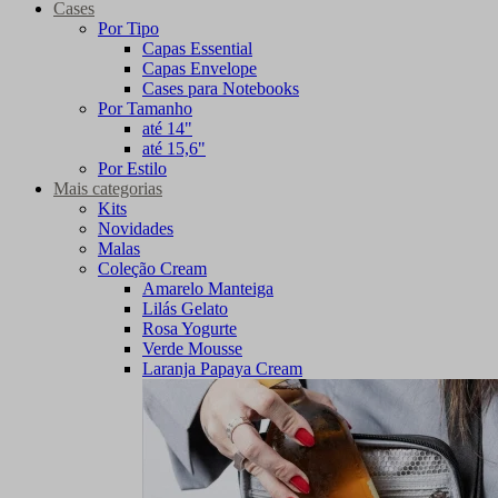
Cases
Por Tipo
Capas Essential
Capas Envelope
Cases para Notebooks
Por Tamanho
até 14"
até 15,6"
Por Estilo
Mais categorias
Kits
Novidades
Malas
Coleção Cream
Amarelo Manteiga
Lilás Gelato
Rosa Yogurte
Verde Mousse
Laranja Papaya Cream