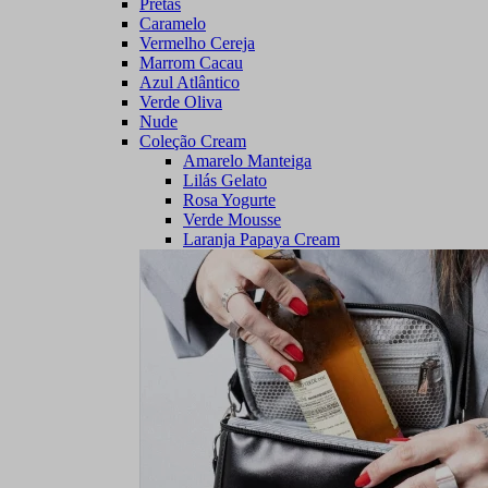
Pretas
Caramelo
Vermelho Cereja
Marrom Cacau
Azul Atlântico
Verde Oliva
Nude
Coleção Cream
Amarelo Manteiga
Lilás Gelato
Rosa Yogurte
Verde Mousse
Laranja Papaya Cream