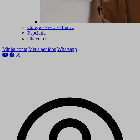
Coleção Preto e Branco
Papelaria
Chaveiros
Minha conta
Meus pedidos
Whatsapp