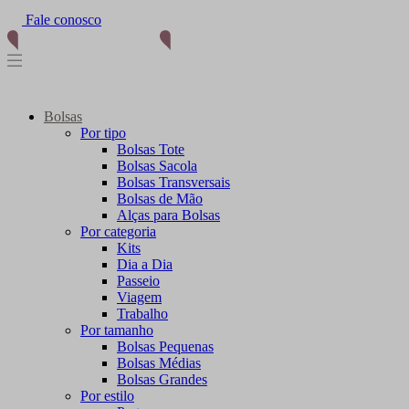
Fale conosco
(11) 96012-2976
Bolsas
Por tipo
Bolsas Tote
Bolsas Sacola
Bolsas Transversais
Bolsas de Mão
Alças para Bolsas
Por categoria
Kits
Dia a Dia
Passeio
Viagem
Trabalho
Por tamanho
Bolsas Pequenas
Bolsas Médias
Bolsas Grandes
Por estilo