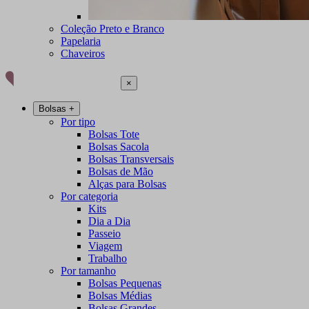
Coleção Preto e Branco
Papelaria
Chaveiros
×
Bolsas
+
Por tipo
Bolsas Tote
Bolsas Sacola
Bolsas Transversais
Bolsas de Mão
Alças para Bolsas
Por categoria
Kits
Dia a Dia
Passeio
Viagem
Trabalho
Por tamanho
Bolsas Pequenas
Bolsas Médias
Bolsas Grandes