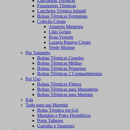
Lancheiras Térmicas
Frasqueiras Térmicas
Lancheira Térmica Infantil
Bolsas Térmicas Femininas
Coleção Cream
Amarelo Manteiga
Lilás Gelato
Rosa Yogurte
Laranja Papaya Cream
Verde Mousse
Por Tamanho
Bolsas Térmicas Grandes
Bolsas Térmicas Médias
Bolsas Térmicas Pequenas
Bolsas Térmicas 2 Compartimentos
Por Uso
Bolsas Térmicas Fitness
Bolsas Térmicas para Mamadeira
Bolsas Térmicas para Marmita
Kits
Tudo para sua Marmita
Bolsa Térmica em Gel
Marmitas e Potes Herméticos
Porta Talheres
Garrafas e Squeezes