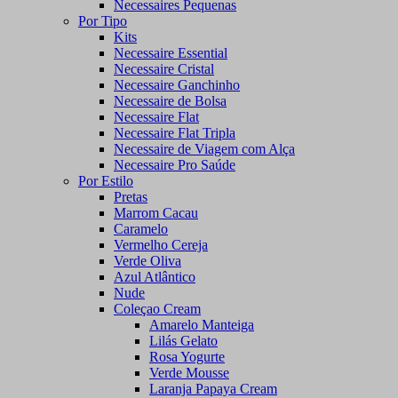
Necessaires Pequenas
Por Tipo
Kits
Necessaire Essential
Necessaire Cristal
Necessaire Ganchinho
Necessaire de Bolsa
Necessaire Flat
Necessaire Flat Tripla
Necessaire de Viagem com Alça
Necessaire Pro Saúde
Por Estilo
Pretas
Marrom Cacau
Caramelo
Vermelho Cereja
Verde Oliva
Azul Atlântico
Nude
Coleçao Cream
Amarelo Manteiga
Lilás Gelato
Rosa Yogurte
Verde Mousse
Laranja Papaya Cream