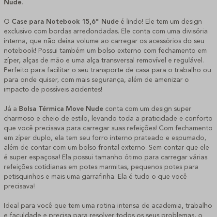
Nude
.
O
Case para Notebook 15,6" Nude
é lindo! Ele tem um design
exclusivo com bordas arredondadas. Ele conta com uma divisória
interna, que não deixa volume ao carregar os acessórios do seu
notebook! Possui também um bolso externo com fechamento em
zíper, alças de mão e uma alça transversal removível e regulável.
Perfeito para facilitar o seu transporte de casa para o trabalho ou
para onde quiser, com mais segurança, além de amenizar o
impacto de possíveis acidentes!
Já a
Bolsa Térmica Move Nude
conta com um design super
charmoso e cheio de estilo, levando toda a praticidade e conforto
que você precisava para carregar suas refeições! Com fechamento
em zíper duplo, ela tem seu forro interno prateado e espumado,
além de contar com um bolso frontal externo. Sem contar que ele
é super espaçosa! Ela possui tamanho ótimo para carregar várias
refeições cotidianas em potes marmitas, pequenos potes para
petisquinhos e mais uma garrafinha. Ela é tudo o que você
precisava!
Ideal para você que tem uma rotina intensa de academia, trabalho
e faculdade e precisa para resolver todos os seus problemas, o