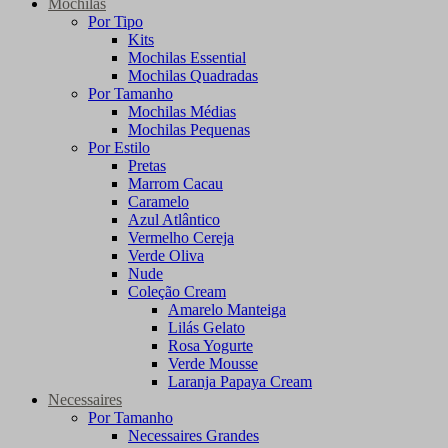
Mochilas
Por Tipo
Kits
Mochilas Essential
Mochilas Quadradas
Por Tamanho
Mochilas Médias
Mochilas Pequenas
Por Estilo
Pretas
Marrom Cacau
Caramelo
Azul Atlântico
Vermelho Cereja
Verde Oliva
Nude
Coleção Cream
Amarelo Manteiga
Lilás Gelato
Rosa Yogurte
Verde Mousse
Laranja Papaya Cream
Necessaires
Por Tamanho
Necessaires Grandes