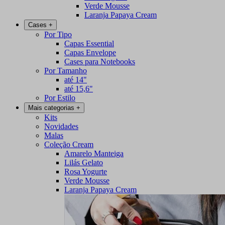
Verde Mousse
Laranja Papaya Cream
Cases
+
Por Tipo
Capas Essential
Capas Envelope
Cases para Notebooks
Por Tamanho
até 14"
até 15,6"
Por Estilo
Mais categorias
+
Kits
Novidades
Malas
Coleção Cream
Amarelo Manteiga
Lilás Gelato
Rosa Yogurte
Verde Mousse
Laranja Papaya Cream