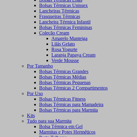
Bolsas Térmicas Unissex
Lancheiras Térmicas
Frasqueiras Térmicas
Lancheira Térmica Infantil
Bolsas Térmicas Femininas
Coleção Cream
Amarelo Manteiga
Lilás Gelato
Rosa Yogurte
Laranja Papaya Cream
Verde Mousse
Por Tamanho
Bolsas Térmicas Grandes
Bolsas Térmicas Médias
Bolsas Térmicas Pequenas
Bolsas Térmicas 2 Compartimentos
Por Uso
Bolsas Térmicas Fitness
Bolsas Térmicas para Mamadeira
Bolsas Térmicas para Marmita
Kits
Tudo para sua Marmita
Bolsa Térmica em Gel
Marmitas e Potes Herméticos