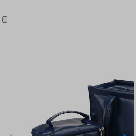
Close