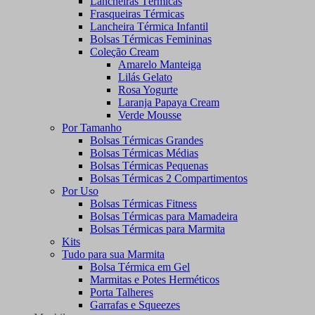
Lancheiras Térmicas
Frasqueiras Térmicas
Lancheira Térmica Infantil
Bolsas Térmicas Femininas
Coleção Cream
Amarelo Manteiga
Lilás Gelato
Rosa Yogurte
Laranja Papaya Cream
Verde Mousse
Por Tamanho
Bolsas Térmicas Grandes
Bolsas Térmicas Médias
Bolsas Térmicas Pequenas
Bolsas Térmicas 2 Compartimentos
Por Uso
Bolsas Térmicas Fitness
Bolsas Térmicas para Mamadeira
Bolsas Térmicas para Marmita
Kits
Tudo para sua Marmita
Bolsa Térmica em Gel
Marmitas e Potes Herméticos
Porta Talheres
Garrafas e Squeezes