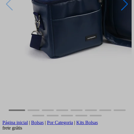
Página inicial
|
Bolsas
|
Por Categoria
|
Kits Bolsas
frete grátis