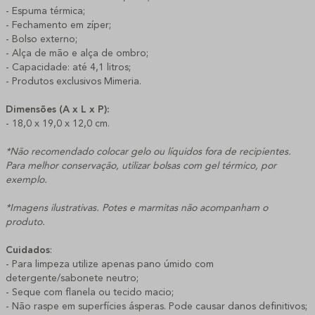
- Espuma térmica;
- Fechamento em zíper;
- Bolso externo;
- Alça de mão e alça de ombro;
- Capacidade: até 4,1 litros;
- Produtos exclusivos Mimeria.
Dimensões (A x L x P):
- 18,0 x 19,0 x 12,0 cm.
*Não recomendado colocar gelo ou líquidos fora de recipientes.
Para melhor conservação, utilizar bolsas com gel térmico, por
exemplo.
*Imagens ilustrativas. Potes e marmitas não acompanham o
produto.
Cuidados
:
- Para limpeza utilize apenas pano úmido com
detergente/sabonete neutro;
- Seque com flanela ou tecido macio;
- Não raspe em superfícies ásperas. Pode causar danos definitivos;