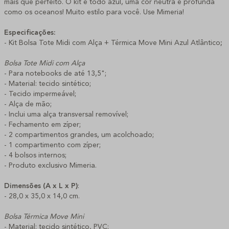
mais que perfeito. O kit é todo azul, uma cor neutra e profunda
como os oceanos! Muito estilo para você. Use Mimeria!
Especificações:
- Kit Bolsa Tote Midi com Alça + Térmica Move Mini Azul Atlântico
;
Bolsa Tote Midi com Alça
- Para notebooks de até 13,5";
- Material: tecido sintético;
- Tecido impermeável;
- Alça de mão;
- Inclui uma alça transversal removível;
- Fechamento em zíper;
- 2 compartimentos grandes, um acolchoado;
- 1 compartimento com zíper;
- 4 bolsos internos;
- Produto exclusivo Mimeria.
Dimensões (A x L x P)
:
- 28,0 x 35,0 x 14,0 cm.
Bolsa Térmica Move Mini
- Material: tecido sintético, PVC;