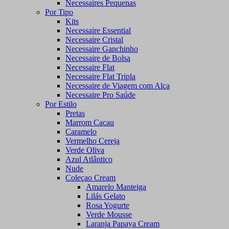
Necessaires Pequenas
Por Tipo
Kits
Necessaire Essential
Necessaire Cristal
Necessaire Ganchinho
Necessaire de Bolsa
Necessaire Flat
Necessaire Flat Tripla
Necessaire de Viagem com Alça
Necessaire Pro Saúde
Por Estilo
Pretas
Marrom Cacau
Caramelo
Vermelho Cereja
Verde Oliva
Azul Atlântico
Nude
Coleçao Cream
Amarelo Manteiga
Lilás Gelato
Rosa Yogurte
Verde Mousse
Laranja Papaya Cream