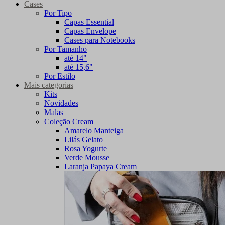
Cases
Por Tipo
Capas Essential
Capas Envelope
Cases para Notebooks
Por Tamanho
até 14"
até 15,6"
Por Estilo
Mais categorias
Kits
Novidades
Malas
Coleção Cream
Amarelo Manteiga
Lilás Gelato
Rosa Yogurte
Verde Mousse
Laranja Papaya Cream