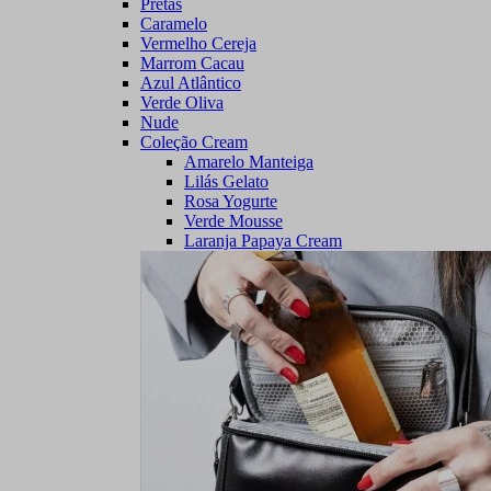
Pretas
Caramelo
Vermelho Cereja
Marrom Cacau
Azul Atlântico
Verde Oliva
Nude
Coleção Cream
Amarelo Manteiga
Lilás Gelato
Rosa Yogurte
Verde Mousse
Laranja Papaya Cream