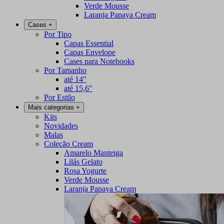
Verde Mousse
Laranja Papaya Cream
Cases
+
Por Tipo
Capas Essential
Capas Envelope
Cases para Notebooks
Por Tamanho
até 14"
até 15,6"
Por Estilo
Mais categorias
+
Kits
Novidades
Malas
Coleção Cream
Amarelo Manteiga
Lilás Gelato
Rosa Yogurte
Verde Mousse
Laranja Papaya Cream