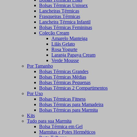
Bolsas Térmicas Unissex
Lancheiras Térmicas
Frasqueiras Térmicas
Lancheira Térmica Infantil
Bolsas Térmicas Femininas
Coleção Cream
Amarelo Manteiga
Lilás Gelato
Rosa Yogurte
Laranja Papaya Cream
Verde Mousse
Por Tamanho
Bolsas Térmicas Grandes
Bolsas Térmicas Médias
Bolsas Térmicas Pequenas
Bolsas Térmicas 2 Compartimentos
Por Uso
Bolsas Térmicas Fitness
Bolsas Térmicas para Mamadeira
Bolsas Térmicas para Marmita
Kits
Tudo para sua Marmita
Bolsa Térmica em Gel
Marmitas e Potes Herméticos