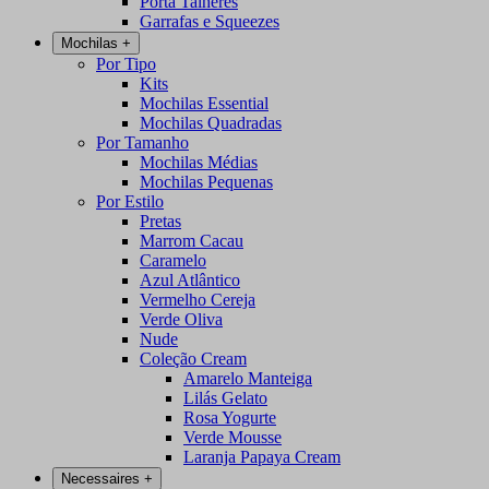
Porta Talheres
Garrafas e Squeezes
Mochilas
+
Por Tipo
Kits
Mochilas Essential
Mochilas Quadradas
Por Tamanho
Mochilas Médias
Mochilas Pequenas
Por Estilo
Pretas
Marrom Cacau
Caramelo
Azul Atlântico
Vermelho Cereja
Verde Oliva
Nude
Coleção Cream
Amarelo Manteiga
Lilás Gelato
Rosa Yogurte
Verde Mousse
Laranja Papaya Cream
Necessaires
+