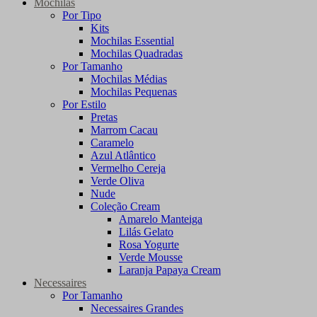
Mochilas
Por Tipo
Kits
Mochilas Essential
Mochilas Quadradas
Por Tamanho
Mochilas Médias
Mochilas Pequenas
Por Estilo
Pretas
Marrom Cacau
Caramelo
Azul Atlântico
Vermelho Cereja
Verde Oliva
Nude
Coleção Cream
Amarelo Manteiga
Lilás Gelato
Rosa Yogurte
Verde Mousse
Laranja Papaya Cream
Necessaires
Por Tamanho
Necessaires Grandes