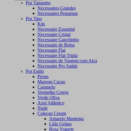
Por Tamanho
Necessaires Grandes
Necessaires Pequenas
Por Tipo
Kits
Necessaire Essential
Necessaire Cristal
Necessaire Ganchinho
Necessaire de Bolsa
Necessaire Flat
Necessaire Flat Tripla
Necessaire de Viagem com Alça
Necessaire Pro Saúde
Por Estilo
Pretas
Marrom Cacau
Caramelo
Vermelho Cereja
Verde Oliva
Azul Atlântico
Nude
Coleçao Cream
Amarelo Manteiga
Lilás Gelato
Rosa Yogurte