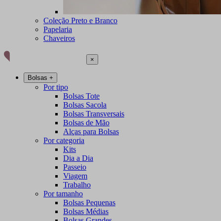
Coleção Preto e Branco
Papelaria
Chaveiros
×
Bolsas
+
Por tipo
Bolsas Tote
Bolsas Sacola
Bolsas Transversais
Bolsas de Mão
Alças para Bolsas
Por categoria
Kits
Dia a Dia
Passeio
Viagem
Trabalho
Por tamanho
Bolsas Pequenas
Bolsas Médias
Bolsas Grandes