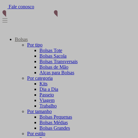
Fale conosco
(11) 96012-2976
Bolsas
Por tipo
Bolsas Tote
Bolsas Sacola
Bolsas Transversais
Bolsas de Mão
Alças para Bolsas
Por categoria
Kits
Dia a Dia
Passeio
Viagem
Trabalho
Por tamanho
Bolsas Pequenas
Bolsas Médias
Bolsas Grandes
Por estilo