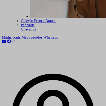
Coleção Preto e Branco
Papelaria
Chaveiros
Minha conta
Meus pedidos
Whatsapp