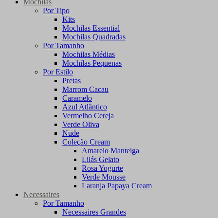
Mochilas
Por Tipo
Kits
Mochilas Essential
Mochilas Quadradas
Por Tamanho
Mochilas Médias
Mochilas Pequenas
Por Estilo
Pretas
Marrom Cacau
Caramelo
Azul Atlântico
Vermelho Cereja
Verde Oliva
Nude
Coleção Cream
Amarelo Manteiga
Lilás Gelato
Rosa Yogurte
Verde Mousse
Laranja Papaya Cream
Necessaires
Por Tamanho
Necessaires Grandes