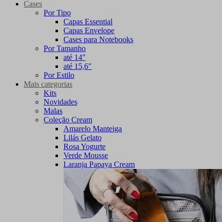
Cases
Por Tipo
Capas Essential
Capas Envelope
Cases para Notebooks
Por Tamanho
até 14"
até 15,6"
Por Estilo
Mais categorias
Kits
Novidades
Malas
Coleção Cream
Amarelo Manteiga
Lilás Gelato
Rosa Yogurte
Verde Mousse
Laranja Papaya Cream