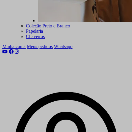
Coleção Preto e Branco
Papelaria
Chaveiros
Minha conta
Meus pedidos
Whatsapp