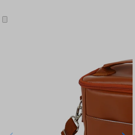
Close