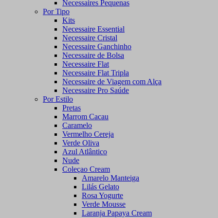
Necessaires Pequenas
Por Tipo
Kits
Necessaire Essential
Necessaire Cristal
Necessaire Ganchinho
Necessaire de Bolsa
Necessaire Flat
Necessaire Flat Tripla
Necessaire de Viagem com Alça
Necessaire Pro Saúde
Por Estilo
Pretas
Marrom Cacau
Caramelo
Vermelho Cereja
Verde Oliva
Azul Atlântico
Nude
Coleçao Cream
Amarelo Manteiga
Lilás Gelato
Rosa Yogurte
Verde Mousse
Laranja Papaya Cream