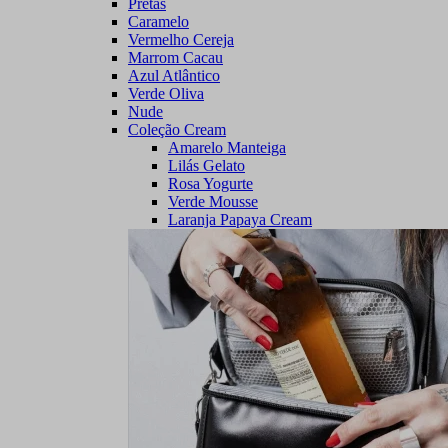
Pretas
Caramelo
Vermelho Cereja
Marrom Cacau
Azul Atlântico
Verde Oliva
Nude
Coleção Cream
Amarelo Manteiga
Lilás Gelato
Rosa Yogurte
Verde Mousse
Laranja Papaya Cream