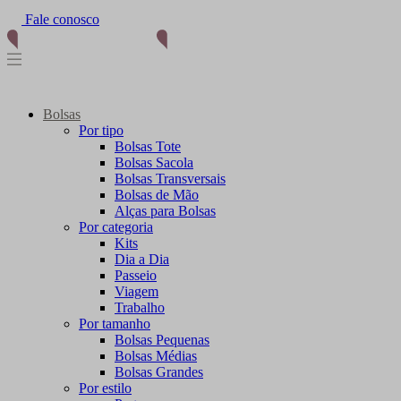
Fale conosco
Bolsas
Por tipo
Bolsas Tote
Bolsas Sacola
Bolsas Transversais
Bolsas de Mão
Alças para Bolsas
Por categoria
Kits
Dia a Dia
Passeio
Viagem
Trabalho
Por tamanho
Bolsas Pequenas
Bolsas Médias
Bolsas Grandes
Por estilo