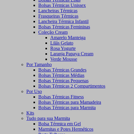
Bolsas Térmicas Unissex
Lancheiras Térmicas
Frasqueiras Térmicas
Lancheira Térmica Infantil
Bolsas Térmicas Femininas
Coleção Cream
Amarelo Manteiga
Lilás Gelato
Rosa Yogurte
Laranja Papaya Cream
Verde Mousse
Por Tamanho
Bolsas Térmicas Grandes
Bolsas Térmicas Médias
Bolsas Térmicas Pequenas
Bolsas Térmicas 2 Compartimentos
Por Uso
Bolsas Térmicas Fitness
Bolsas Térmicas para Mamadeira
Bolsas Térmicas para Marmita
Kits
Tudo para sua Marmita
Bolsa Térmica em Gel
Marmitas e Potes Herméticos