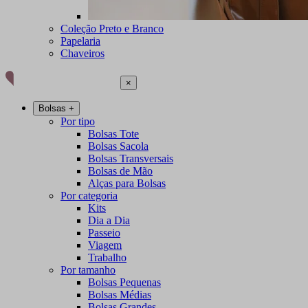
Coleção Preto e Branco
Papelaria
Chaveiros
×
Bolsas
+
Por tipo
Bolsas Tote
Bolsas Sacola
Bolsas Transversais
Bolsas de Mão
Alças para Bolsas
Por categoria
Kits
Dia a Dia
Passeio
Viagem
Trabalho
Por tamanho
Bolsas Pequenas
Bolsas Médias
Bolsas Grandes