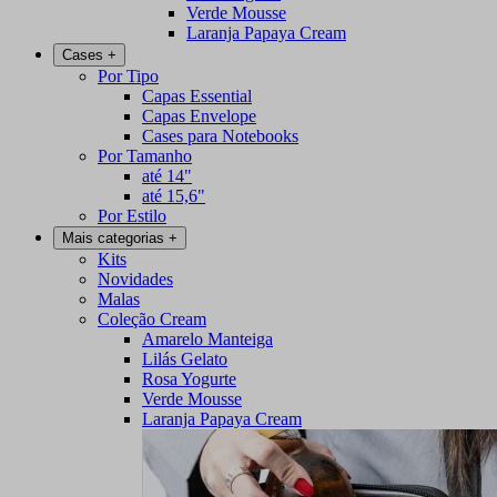
Verde Mousse
Laranja Papaya Cream
Cases
+
Por Tipo
Capas Essential
Capas Envelope
Cases para Notebooks
Por Tamanho
até 14"
até 15,6"
Por Estilo
Mais categorias
+
Kits
Novidades
Malas
Coleção Cream
Amarelo Manteiga
Lilás Gelato
Rosa Yogurte
Verde Mousse
Laranja Papaya Cream