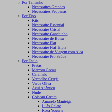
Por Tamanho
Necessaires Grandes
Necessaires Pequenas
Por Tipo
Kits
Necessaire Essential
Necessaire Cristal
Necessaire Ganchinho
Necessaire de Bolsa
Necessaire Flat
Necessaire Flat Tripla
Necessaire de Viagem com Alça
Necessaire Pro Saúde
Por Estilo
Pretas
Marrom Cacau
Caramelo
Vermelho Cereja
Verde Oliva
Azul Atlântico
Nude
Coleçao Cream
Amarelo Manteiga
Lilás Gelato
Rosa Yogurte