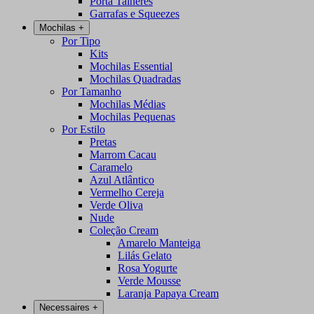
Porta Talheres
Garrafas e Squeezes
Mochilas
+
Por Tipo
Kits
Mochilas Essential
Mochilas Quadradas
Por Tamanho
Mochilas Médias
Mochilas Pequenas
Por Estilo
Pretas
Marrom Cacau
Caramelo
Azul Atlântico
Vermelho Cereja
Verde Oliva
Nude
Coleção Cream
Amarelo Manteiga
Lilás Gelato
Rosa Yogurte
Verde Mousse
Laranja Papaya Cream
Necessaires
+