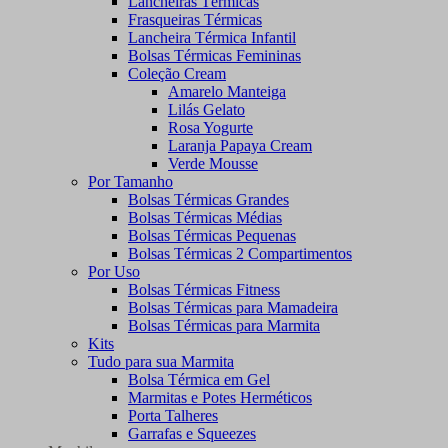
Lancheiras Térmicas
Frasqueiras Térmicas
Lancheira Térmica Infantil
Bolsas Térmicas Femininas
Coleção Cream
Amarelo Manteiga
Lilás Gelato
Rosa Yogurte
Laranja Papaya Cream
Verde Mousse
Por Tamanho
Bolsas Térmicas Grandes
Bolsas Térmicas Médias
Bolsas Térmicas Pequenas
Bolsas Térmicas 2 Compartimentos
Por Uso
Bolsas Térmicas Fitness
Bolsas Térmicas para Mamadeira
Bolsas Térmicas para Marmita
Kits
Tudo para sua Marmita
Bolsa Térmica em Gel
Marmitas e Potes Herméticos
Porta Talheres
Garrafas e Squeezes