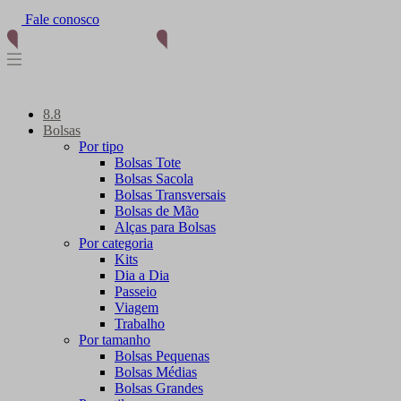
Fale conosco
8.8
Bolsas
Por tipo
Bolsas Tote
Bolsas Sacola
Bolsas Transversais
Bolsas de Mão
Alças para Bolsas
Por categoria
Kits
Dia a Dia
Passeio
Viagem
Trabalho
Por tamanho
Bolsas Pequenas
Bolsas Médias
Bolsas Grandes