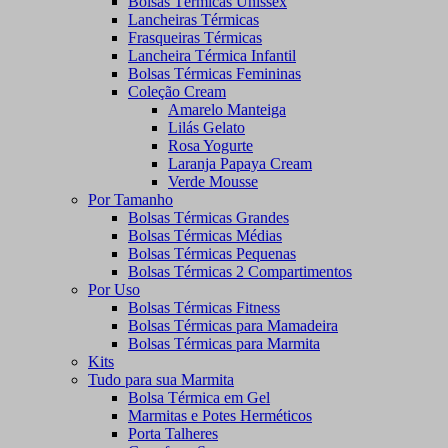
Bolsas Térmicas Unissex
Lancheiras Térmicas
Frasqueiras Térmicas
Lancheira Térmica Infantil
Bolsas Térmicas Femininas
Coleção Cream
Amarelo Manteiga
Lilás Gelato
Rosa Yogurte
Laranja Papaya Cream
Verde Mousse
Por Tamanho
Bolsas Térmicas Grandes
Bolsas Térmicas Médias
Bolsas Térmicas Pequenas
Bolsas Térmicas 2 Compartimentos
Por Uso
Bolsas Térmicas Fitness
Bolsas Térmicas para Mamadeira
Bolsas Térmicas para Marmita
Kits
Tudo para sua Marmita
Bolsa Térmica em Gel
Marmitas e Potes Herméticos
Porta Talheres