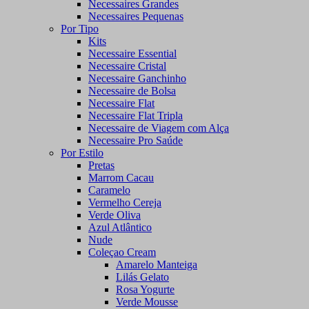
Necessaires Grandes
Necessaires Pequenas
Por Tipo
Kits
Necessaire Essential
Necessaire Cristal
Necessaire Ganchinho
Necessaire de Bolsa
Necessaire Flat
Necessaire Flat Tripla
Necessaire de Viagem com Alça
Necessaire Pro Saúde
Por Estilo
Pretas
Marrom Cacau
Caramelo
Vermelho Cereja
Verde Oliva
Azul Atlântico
Nude
Coleçao Cream
Amarelo Manteiga
Lilás Gelato
Rosa Yogurte
Verde Mousse