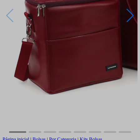
Página inicial
|
Bolsas
|
Por Categoria
|
Kits Bolsas