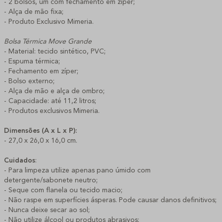
- 2 bolsos, um com fechamento em zíper;
- Alça de mão fixa;
- Produto Exclusivo Mimeria.
Bolsa Térmica Move Grande
- Material: tecido sintético, PVC;
- Espuma térmica;
- Fechamento em zíper;
- Bolso externo;
- Alça de mão e alça de ombro;
- Capacidade: até 11,2 litros;
- Produtos exclusivos Mimeria.
Dimensões (A x L x P):
- 27,0 x 26,0 x 16,0 cm.
Cuidados
:
- Para limpeza utilize apenas pano úmido com
detergente/sabonete neutro;
- Seque com flanela ou tecido macio;
- Não raspe em superfícies ásperas. Pode causar danos definitivos;
- Nunca deixe secar ao sol;
- Não utilize álcool ou produtos abrasivos;