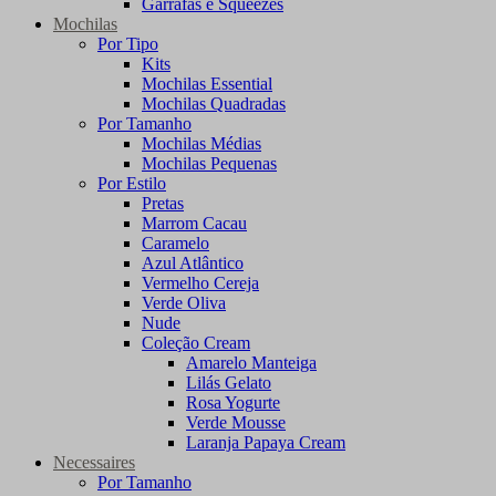
Garrafas e Squeezes
Mochilas
Por Tipo
Kits
Mochilas Essential
Mochilas Quadradas
Por Tamanho
Mochilas Médias
Mochilas Pequenas
Por Estilo
Pretas
Marrom Cacau
Caramelo
Azul Atlântico
Vermelho Cereja
Verde Oliva
Nude
Coleção Cream
Amarelo Manteiga
Lilás Gelato
Rosa Yogurte
Verde Mousse
Laranja Papaya Cream
Necessaires
Por Tamanho