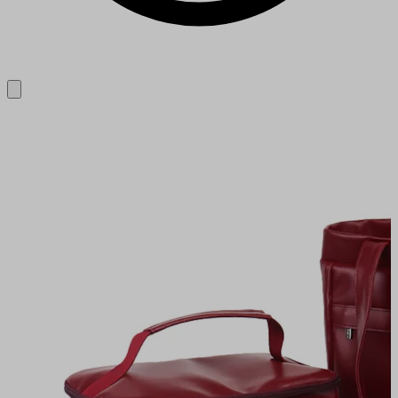
Close