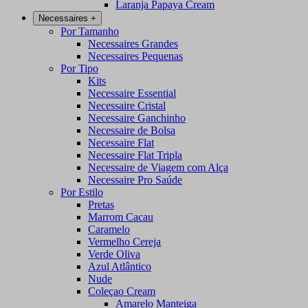
Laranja Papaya Cream
Necessaires
+
Por Tamanho
Necessaires Grandes
Necessaires Pequenas
Por Tipo
Kits
Necessaire Essential
Necessaire Cristal
Necessaire Ganchinho
Necessaire de Bolsa
Necessaire Flat
Necessaire Flat Tripla
Necessaire de Viagem com Alça
Necessaire Pro Saúde
Por Estilo
Pretas
Marrom Cacau
Caramelo
Vermelho Cereja
Verde Oliva
Azul Atlântico
Nude
Coleçao Cream
Amarelo Manteiga