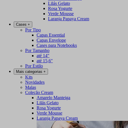
Lilás Gelato
Rosa Yogurte
Verde Mousse
Laranja Papaya Cream
Cases
+
Por Tipo
Capas Essential
Capas Envelope
Cases para Notebooks
Por Tamanho
até 14"
até 15,6"
Por Estilo
Mais categorias
+
Kits
Novidades
Malas
Coleção Cream
Amarelo Manteiga
Lilás Gelato
Rosa Yogurte
Verde Mousse
Laranja Papaya Cream