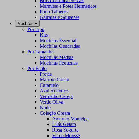
Bolsa Térmica em Gel
Marmitas e Potes Herméticos
Porta Talheres
Garrafas e Squeezes
Mochilas
+
Por Tipo
Kits
Mochilas Essential
Mochilas Quadradas
Por Tamanho
Mochilas Médias
Mochilas Pequenas
Por Estilo
Pretas
Marrom Cacau
Caramelo
Azul Atlântico
Vermelho Cereja
Verde Oliva
Nude
Coleção Cream
Amarelo Manteiga
Lilás Gelato
Rosa Yogurte
Verde Mousse