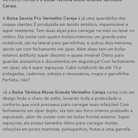
Cereja
.
A
Bolsa
Sacola Pro
Vermelho Cereja
é já uma queridinha das
nossas clientes. É produzida em tecido sintético, impermeável e
super resistente. Tem duas alças para carregar na mão ou levar no
ombro. Ela conta com quatro bolsos internos: um grande para
notebook, um na lateral para garrafinhas, e outros dois menores,
sendo um com fechamento em zíper. Além disso tem um bolso
externo antifurto super discreto e quase invisível! Ótimo para
guardar acessórios e documentos em segurança! Com fechamento
em zíper, ela é super espaçosa. Cabe notebook de até 15,6
polegadas, cadernos, estojos e necessaires, roupa e garrafinha.
Perfeita, não?
Já a
Bolsa Térmica Move Grande Vermelho Cereja
conta com um
design lindo e cheio de estilo, levando toda a praticidade e
conforto que você precisava para carregar suas refeições! Com
fechamento em zíper duplo, ela tem seu forro interno prateado e
espumado, além de contar com um bolso frontal externo. Super
espaçosa, ela possui tamanho ótimo para carregar muitas
refeições em potes marmitas, petisquinhos, frutas e uma garrafa.