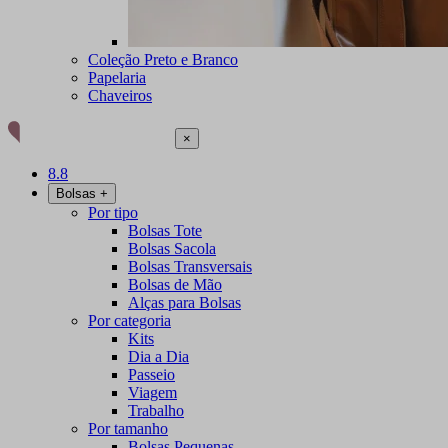
Coleção Preto e Branco
Papelaria
Chaveiros
×
8.8
Bolsas
+
Por tipo
Bolsas Tote
Bolsas Sacola
Bolsas Transversais
Bolsas de Mão
Alças para Bolsas
Por categoria
Kits
Dia a Dia
Passeio
Viagem
Trabalho
Por tamanho
Bolsas Pequenas