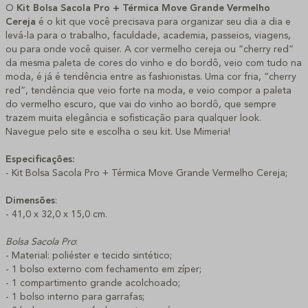
O
Kit Bolsa Sacola Pro + Térmica Move Grande Vermelho
Cereja
é o kit que você precisava para organizar seu dia a dia e
levá-la para o trabalho, faculdade, academia, passeios, viagens,
ou para onde você quiser. A cor vermelho cereja ou “cherry red”
da mesma paleta de cores do vinho e do bordô, veio com tudo na
moda, é já é tendência entre as fashionistas. Uma cor fria, “cherry
red”, tendência que veio forte na moda, e veio compor a paleta
do vermelho escuro, que vai do vinho ao bordô, que sempre
trazem muita elegância e sofisticação para qualquer look.
Navegue pelo site e escolha o seu kit. Use Mimeria!
Especificações:
- Kit Bolsa Sacola Pro + Térmica Move Grande Vermelho Cereja;
Dimensões
:
- 41,0 x 32,0 x 15,0 cm.
Bolsa Sacola Pro
:
- Material: poliéster e tecido sintético;
- 1 bolso externo com fechamento em zíper;
- 1 compartimento grande acolchoado;
- 1 bolso interno para garrafas;