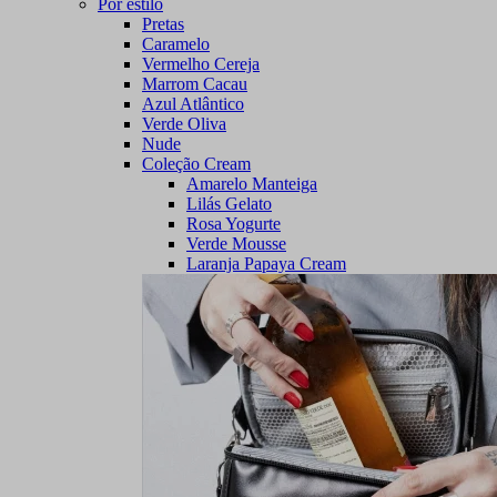
Por estilo
Pretas
Caramelo
Vermelho Cereja
Marrom Cacau
Azul Atlântico
Verde Oliva
Nude
Coleção Cream
Amarelo Manteiga
Lilás Gelato
Rosa Yogurte
Verde Mousse
Laranja Papaya Cream