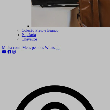
Coleção Preto e Branco
Papelaria
Chaveiros
Minha conta
Meus pedidos
Whatsapp