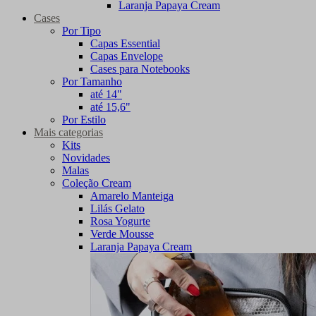
Laranja Papaya Cream
Cases
Por Tipo
Capas Essential
Capas Envelope
Cases para Notebooks
Por Tamanho
até 14"
até 15,6"
Por Estilo
Mais categorias
Kits
Novidades
Malas
Coleção Cream
Amarelo Manteiga
Lilás Gelato
Rosa Yogurte
Verde Mousse
Laranja Papaya Cream