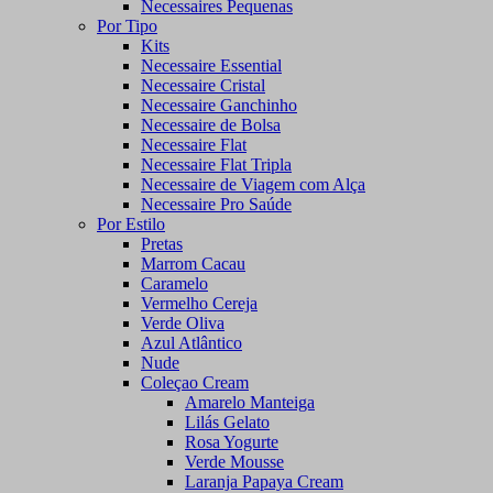
Necessaires Pequenas
Por Tipo
Kits
Necessaire Essential
Necessaire Cristal
Necessaire Ganchinho
Necessaire de Bolsa
Necessaire Flat
Necessaire Flat Tripla
Necessaire de Viagem com Alça
Necessaire Pro Saúde
Por Estilo
Pretas
Marrom Cacau
Caramelo
Vermelho Cereja
Verde Oliva
Azul Atlântico
Nude
Coleçao Cream
Amarelo Manteiga
Lilás Gelato
Rosa Yogurte
Verde Mousse
Laranja Papaya Cream