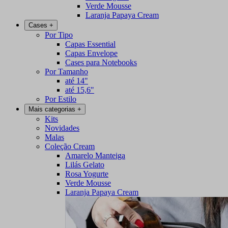
Verde Mousse
Laranja Papaya Cream
Cases
+
Por Tipo
Capas Essential
Capas Envelope
Cases para Notebooks
Por Tamanho
até 14"
até 15,6"
Por Estilo
Mais categorias
+
Kits
Novidades
Malas
Coleção Cream
Amarelo Manteiga
Lilás Gelato
Rosa Yogurte
Verde Mousse
Laranja Papaya Cream