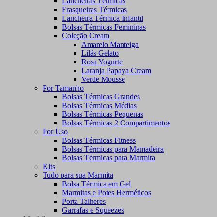
Lancheiras Térmicas
Frasqueiras Térmicas
Lancheira Térmica Infantil
Bolsas Térmicas Femininas
Coleção Cream
Amarelo Manteiga
Lilás Gelato
Rosa Yogurte
Laranja Papaya Cream
Verde Mousse
Por Tamanho
Bolsas Térmicas Grandes
Bolsas Térmicas Médias
Bolsas Térmicas Pequenas
Bolsas Térmicas 2 Compartimentos
Por Uso
Bolsas Térmicas Fitness
Bolsas Térmicas para Mamadeira
Bolsas Térmicas para Marmita
Kits
Tudo para sua Marmita
Bolsa Térmica em Gel
Marmitas e Potes Herméticos
Porta Talheres
Garrafas e Squeezes