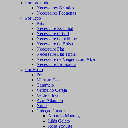
Por Tamanho
Necessaires Grandes
Necessaires Pequenas
Por Tipo
Kits
Necessaire Essential
Necessaire Cristal
Necessaire Ganchinho
Necessaire de Bolsa
Necessaire Flat
Necessaire Flat Tripla
Necessaire de Viagem com Alça
Necessaire Pro Saúde
Por Estilo
Pretas
Marrom Cacau
Caramelo
Vermelho Cereja
Verde Oliva
Azul Atlântico
Nude
Coleçao Cream
Amarelo Manteiga
Lilás Gelato
Rosa Yogurte