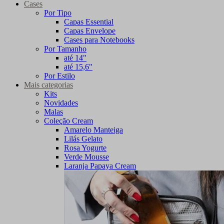
Cases
Por Tipo
Capas Essential
Capas Envelope
Cases para Notebooks
Por Tamanho
até 14"
até 15,6"
Por Estilo
Mais categorias
Kits
Novidades
Malas
Coleção Cream
Amarelo Manteiga
Lilás Gelato
Rosa Yogurte
Verde Mousse
Laranja Papaya Cream