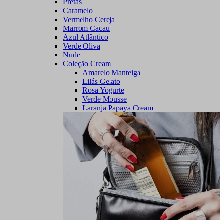
Pretas
Caramelo
Vermelho Cereja
Marrom Cacau
Azul Atlântico
Verde Oliva
Nude
Coleção Cream
Amarelo Manteiga
Lilás Gelato
Rosa Yogurte
Verde Mousse
Laranja Papaya Cream