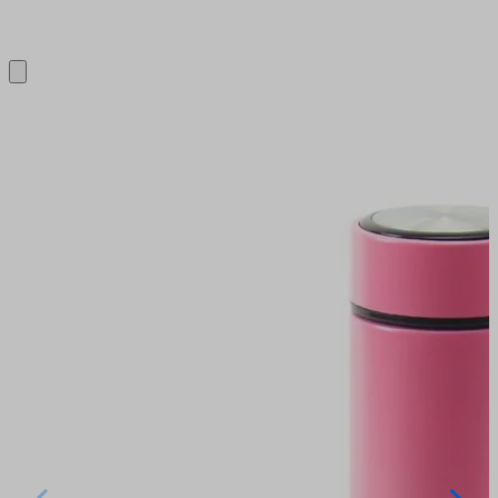
Close