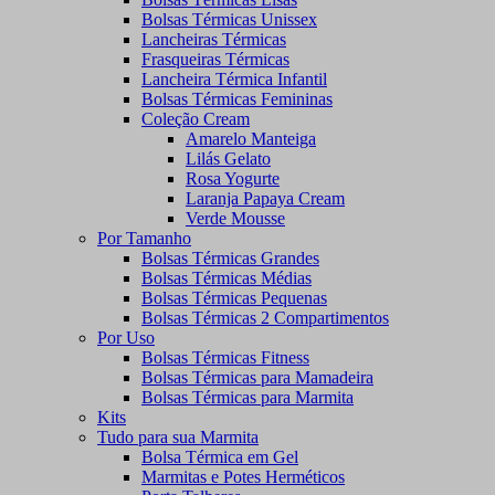
Bolsas Térmicas Unissex
Lancheiras Térmicas
Frasqueiras Térmicas
Lancheira Térmica Infantil
Bolsas Térmicas Femininas
Coleção Cream
Amarelo Manteiga
Lilás Gelato
Rosa Yogurte
Laranja Papaya Cream
Verde Mousse
Por Tamanho
Bolsas Térmicas Grandes
Bolsas Térmicas Médias
Bolsas Térmicas Pequenas
Bolsas Térmicas 2 Compartimentos
Por Uso
Bolsas Térmicas Fitness
Bolsas Térmicas para Mamadeira
Bolsas Térmicas para Marmita
Kits
Tudo para sua Marmita
Bolsa Térmica em Gel
Marmitas e Potes Herméticos