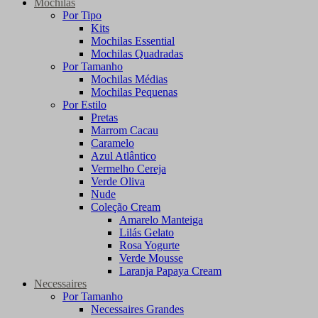
Mochilas
Por Tipo
Kits
Mochilas Essential
Mochilas Quadradas
Por Tamanho
Mochilas Médias
Mochilas Pequenas
Por Estilo
Pretas
Marrom Cacau
Caramelo
Azul Atlântico
Vermelho Cereja
Verde Oliva
Nude
Coleção Cream
Amarelo Manteiga
Lilás Gelato
Rosa Yogurte
Verde Mousse
Laranja Papaya Cream
Necessaires
Por Tamanho
Necessaires Grandes