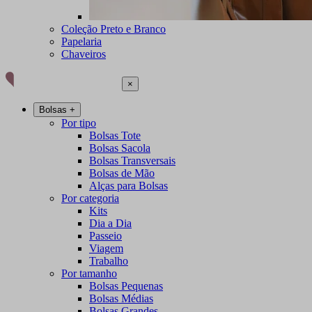
Coleção Preto e Branco
Papelaria
Chaveiros
×
Bolsas
+
Por tipo
Bolsas Tote
Bolsas Sacola
Bolsas Transversais
Bolsas de Mão
Alças para Bolsas
Por categoria
Kits
Dia a Dia
Passeio
Viagem
Trabalho
Por tamanho
Bolsas Pequenas
Bolsas Médias
Bolsas Grandes