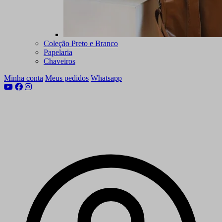
Coleção Preto e Branco
Papelaria
Chaveiros
Minha conta
Meus pedidos
Whatsapp