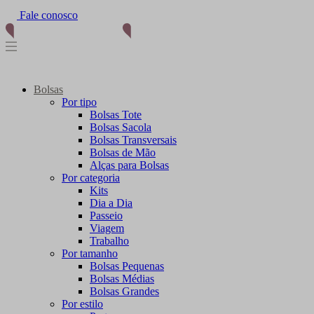
Fale conosco
Bolsas
Por tipo
Bolsas Tote
Bolsas Sacola
Bolsas Transversais
Bolsas de Mão
Alças para Bolsas
Por categoria
Kits
Dia a Dia
Passeio
Viagem
Trabalho
Por tamanho
Bolsas Pequenas
Bolsas Médias
Bolsas Grandes
Por estilo