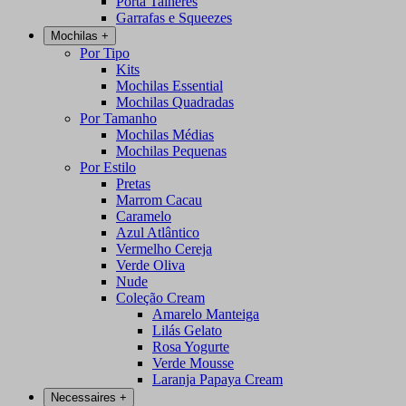
Porta Talheres
Garrafas e Squeezes
Mochilas
+
Por Tipo
Kits
Mochilas Essential
Mochilas Quadradas
Por Tamanho
Mochilas Médias
Mochilas Pequenas
Por Estilo
Pretas
Marrom Cacau
Caramelo
Azul Atlântico
Vermelho Cereja
Verde Oliva
Nude
Coleção Cream
Amarelo Manteiga
Lilás Gelato
Rosa Yogurte
Verde Mousse
Laranja Papaya Cream
Necessaires
+