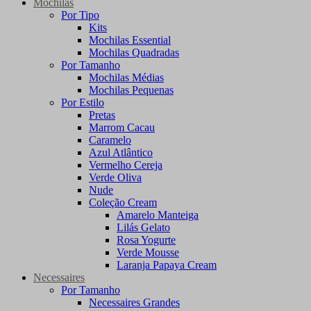
Mochilas
Por Tipo
Kits
Mochilas Essential
Mochilas Quadradas
Por Tamanho
Mochilas Médias
Mochilas Pequenas
Por Estilo
Pretas
Marrom Cacau
Caramelo
Azul Atlântico
Vermelho Cereja
Verde Oliva
Nude
Coleção Cream
Amarelo Manteiga
Lilás Gelato
Rosa Yogurte
Verde Mousse
Laranja Papaya Cream
Necessaires
Por Tamanho
Necessaires Grandes