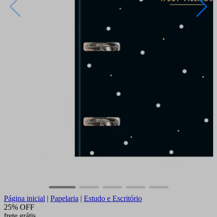
Página inicial
|
Papelaria
|
Estudo e Escritório
25% OFF
frete grátis