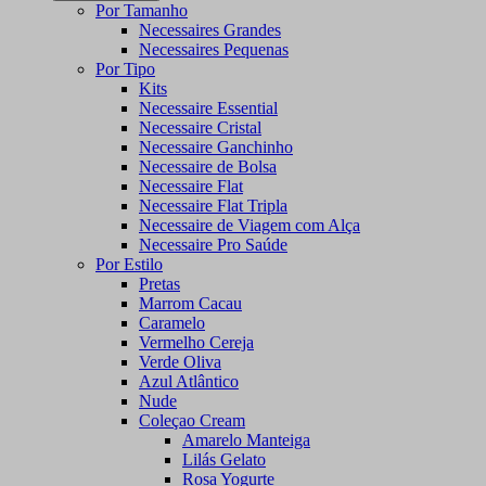
Por Tamanho
Necessaires Grandes
Necessaires Pequenas
Por Tipo
Kits
Necessaire Essential
Necessaire Cristal
Necessaire Ganchinho
Necessaire de Bolsa
Necessaire Flat
Necessaire Flat Tripla
Necessaire de Viagem com Alça
Necessaire Pro Saúde
Por Estilo
Pretas
Marrom Cacau
Caramelo
Vermelho Cereja
Verde Oliva
Azul Atlântico
Nude
Coleçao Cream
Amarelo Manteiga
Lilás Gelato
Rosa Yogurte