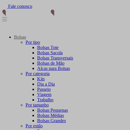
Fale conosco
Bolsas
Por tipo
Bolsas Tote
Bolsas Sacola
Bolsas Transversais
Bolsas de Mão
Alças para Bolsas
Por categoria
Kits
Dia a Dia
Passeio
Viagem
Trabalho
Por tamanho
Bolsas Pequenas
Bolsas Médias
Bolsas Grandes
Por estilo