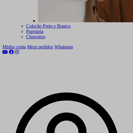
Coleção Preto e Branco
Papelaria
Chaveiros
Minha conta
Meus pedidos
Whatsapp