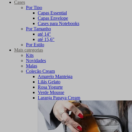
Cases
Por Tipo
Capas Essential
Capas Envelope
Cases para Notebooks
Por Tamanho
até 14"
até 15,6"
Por Estilo
Mais categorias
Kits
Novidades
Malas
Coleção Cream
Amarelo Manteiga
Lilás Gelato
Rosa Yogurte
Verde Mousse
Laranja Papaya Cream