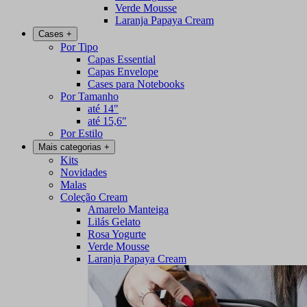
Verde Mousse
Laranja Papaya Cream
Cases
+
Por Tipo
Capas Essential
Capas Envelope
Cases para Notebooks
Por Tamanho
até 14"
até 15,6"
Por Estilo
Mais categorias
+
Kits
Novidades
Malas
Coleção Cream
Amarelo Manteiga
Lilás Gelato
Rosa Yogurte
Verde Mousse
Laranja Papaya Cream