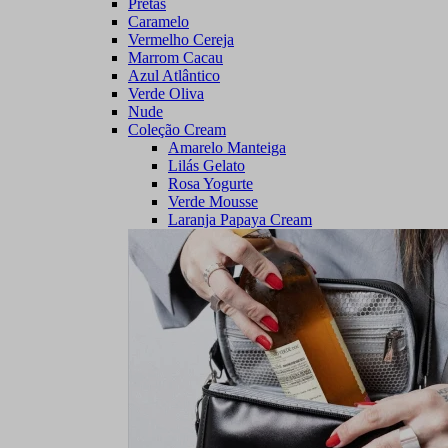
Pretas
Caramelo
Vermelho Cereja
Marrom Cacau
Azul Atlântico
Verde Oliva
Nude
Coleção Cream
Amarelo Manteiga
Lilás Gelato
Rosa Yogurte
Verde Mousse
Laranja Papaya Cream