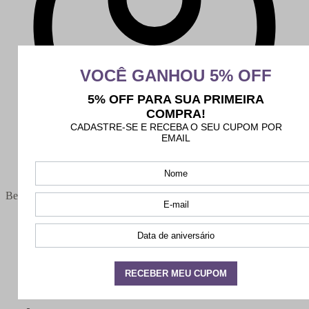
Bem-vindo(a),
Minha conta
Meus pedidos
Sair