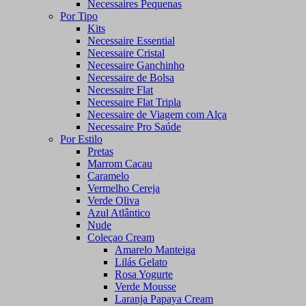
Necessaires Pequenas
Por Tipo
Kits
Necessaire Essential
Necessaire Cristal
Necessaire Ganchinho
Necessaire de Bolsa
Necessaire Flat
Necessaire Flat Tripla
Necessaire de Viagem com Alça
Necessaire Pro Saúde
Por Estilo
Pretas
Marrom Cacau
Caramelo
Vermelho Cereja
Verde Oliva
Azul Atlântico
Nude
Coleçao Cream
Amarelo Manteiga
Lilás Gelato
Rosa Yogurte
Verde Mousse
Laranja Papaya Cream