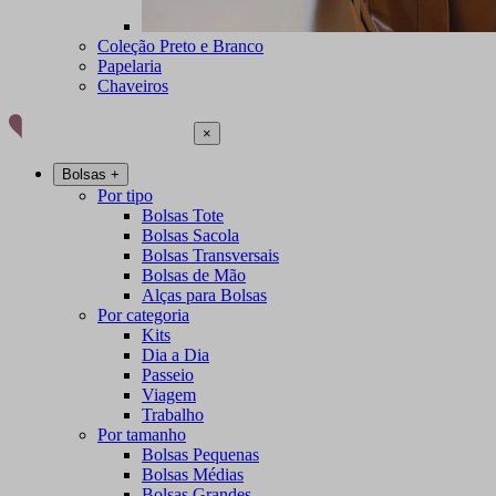
Coleção Preto e Branco
Papelaria
Chaveiros
×
Bolsas
+
Por tipo
Bolsas Tote
Bolsas Sacola
Bolsas Transversais
Bolsas de Mão
Alças para Bolsas
Por categoria
Kits
Dia a Dia
Passeio
Viagem
Trabalho
Por tamanho
Bolsas Pequenas
Bolsas Médias
Bolsas Grandes