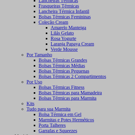
Lancheiras Térmicas
Frasqueiras Térmicas
Lancheira Térmica Infantil
Bolsas Térmicas Femininas
Coleção Cream
Amarelo Manteiga
Lilás Gelato
Rosa Yogurte
Laranja Papaya Cream
Verde Mousse
Por Tamanho
Bolsas Térmicas Grandes
Bolsas Térmicas Médias
Bolsas Térmicas Pequenas
Bolsas Térmicas 2 Compartimentos
Por Uso
Bolsas Térmicas Fitness
Bolsas Térmicas para Mamadeira
Bolsas Térmicas para Marmita
Kits
Tudo para sua Marmita
Bolsa Térmica em Gel
Marmitas e Potes Herméticos
Porta Talheres
Garrafas e Squeezes