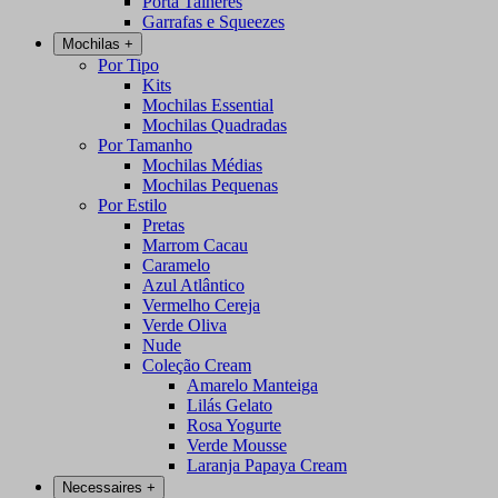
Porta Talheres
Garrafas e Squeezes
Mochilas
+
Por Tipo
Kits
Mochilas Essential
Mochilas Quadradas
Por Tamanho
Mochilas Médias
Mochilas Pequenas
Por Estilo
Pretas
Marrom Cacau
Caramelo
Azul Atlântico
Vermelho Cereja
Verde Oliva
Nude
Coleção Cream
Amarelo Manteiga
Lilás Gelato
Rosa Yogurte
Verde Mousse
Laranja Papaya Cream
Necessaires
+