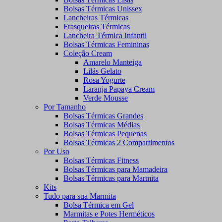
Bolsas Térmicas Unissex
Lancheiras Térmicas
Frasqueiras Térmicas
Lancheira Térmica Infantil
Bolsas Térmicas Femininas
Coleção Cream
Amarelo Manteiga
Lilás Gelato
Rosa Yogurte
Laranja Papaya Cream
Verde Mousse
Por Tamanho
Bolsas Térmicas Grandes
Bolsas Térmicas Médias
Bolsas Térmicas Pequenas
Bolsas Térmicas 2 Compartimentos
Por Uso
Bolsas Térmicas Fitness
Bolsas Térmicas para Mamadeira
Bolsas Térmicas para Marmita
Kits
Tudo para sua Marmita
Bolsa Térmica em Gel
Marmitas e Potes Herméticos