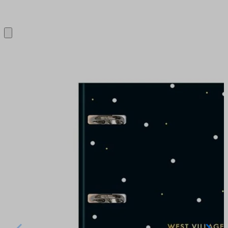
Close