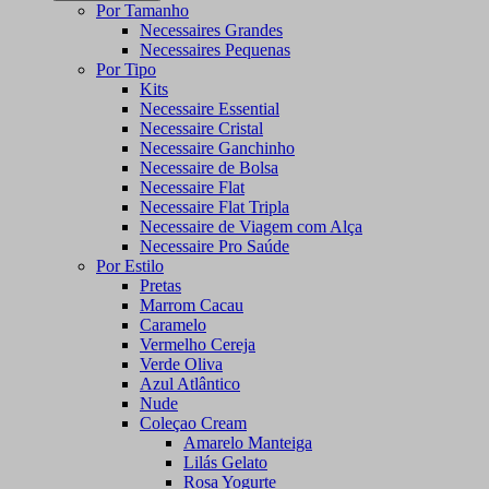
Por Tamanho
Necessaires Grandes
Necessaires Pequenas
Por Tipo
Kits
Necessaire Essential
Necessaire Cristal
Necessaire Ganchinho
Necessaire de Bolsa
Necessaire Flat
Necessaire Flat Tripla
Necessaire de Viagem com Alça
Necessaire Pro Saúde
Por Estilo
Pretas
Marrom Cacau
Caramelo
Vermelho Cereja
Verde Oliva
Azul Atlântico
Nude
Coleçao Cream
Amarelo Manteiga
Lilás Gelato
Rosa Yogurte