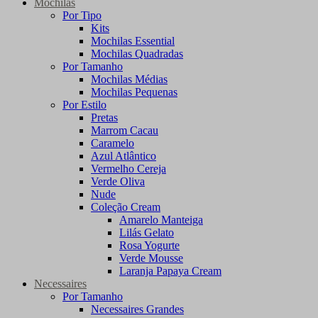
Mochilas
Por Tipo
Kits
Mochilas Essential
Mochilas Quadradas
Por Tamanho
Mochilas Médias
Mochilas Pequenas
Por Estilo
Pretas
Marrom Cacau
Caramelo
Azul Atlântico
Vermelho Cereja
Verde Oliva
Nude
Coleção Cream
Amarelo Manteiga
Lilás Gelato
Rosa Yogurte
Verde Mousse
Laranja Papaya Cream
Necessaires
Por Tamanho
Necessaires Grandes