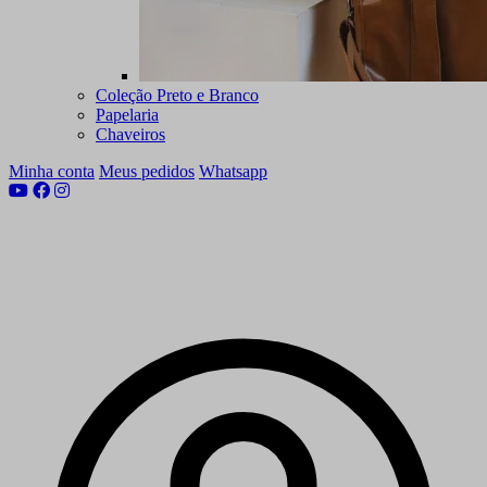
Coleção Preto e Branco
Papelaria
Chaveiros
Minha conta
Meus pedidos
Whatsapp