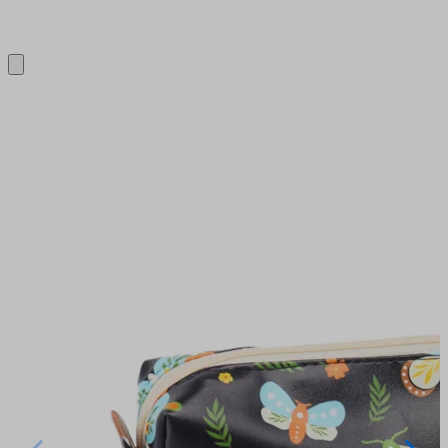
Close