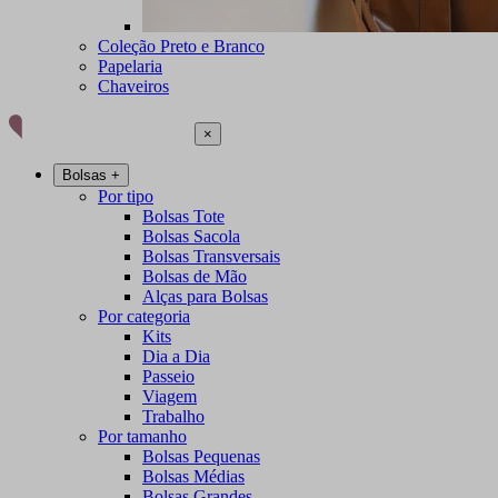
Coleção Preto e Branco
Papelaria
Chaveiros
×
Bolsas
+
Por tipo
Bolsas Tote
Bolsas Sacola
Bolsas Transversais
Bolsas de Mão
Alças para Bolsas
Por categoria
Kits
Dia a Dia
Passeio
Viagem
Trabalho
Por tamanho
Bolsas Pequenas
Bolsas Médias
Bolsas Grandes