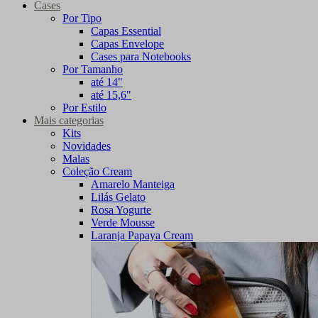
Cases
Por Tipo
Capas Essential
Capas Envelope
Cases para Notebooks
Por Tamanho
até 14"
até 15,6"
Por Estilo
Mais categorias
Kits
Novidades
Malas
Coleção Cream
Amarelo Manteiga
Lilás Gelato
Rosa Yogurte
Verde Mousse
Laranja Papaya Cream