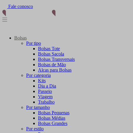
Fale conosco
Bolsas
Por tipo
Bolsas Tote
Bolsas Sacola
Bolsas Transversais
Bolsas de Mão
Alças para Bolsas
Por categoria
Kits
Dia a Dia
Passeio
Viagem
Trabalho
Por tamanho
Bolsas Pequenas
Bolsas Médias
Bolsas Grandes
Por estilo