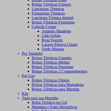
Bolsas Térmicas Unissex
Lancheiras Térmicas
Frasqueiras Térmicas
Lancheira Térmica Infantil
Bolsas Térmicas Femininas
Coleção Cream
Amarelo Manteiga
Lilás Gelato
Rosa Yogurte
Laranja Papaya Cream
Verde Mousse
Por Tamanho
Bolsas Térmicas Grandes
Bolsas Térmicas Médias
Bolsas Térmicas Pequenas
Bolsas Térmicas 2 Compartimentos
Por Uso
Bolsas Térmicas Fitness
Bolsas Térmicas para Mamadeira
Bolsas Térmicas para Marmita
Kits
Tudo para sua Marmita
Bolsa Térmica em Gel
Marmitas e Potes Herméticos