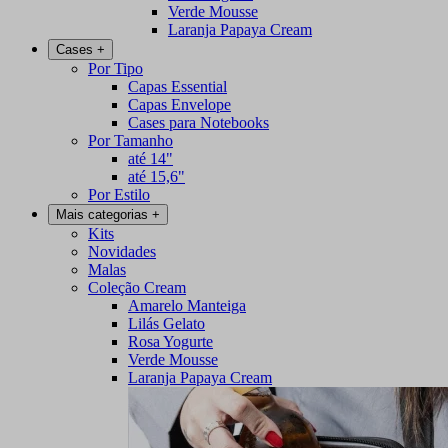
Verde Mousse
Laranja Papaya Cream
Cases
+
Por Tipo
Capas Essential
Capas Envelope
Cases para Notebooks
Por Tamanho
até 14"
até 15,6"
Por Estilo
Mais categorias
+
Kits
Novidades
Malas
Coleção Cream
Amarelo Manteiga
Lilás Gelato
Rosa Yogurte
Verde Mousse
Laranja Papaya Cream