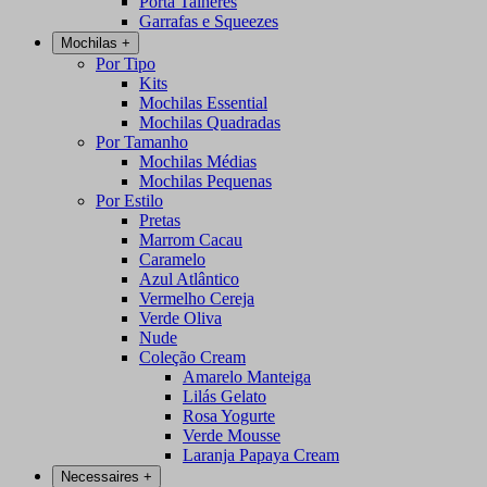
Porta Talheres
Garrafas e Squeezes
Mochilas
+
Por Tipo
Kits
Mochilas Essential
Mochilas Quadradas
Por Tamanho
Mochilas Médias
Mochilas Pequenas
Por Estilo
Pretas
Marrom Cacau
Caramelo
Azul Atlântico
Vermelho Cereja
Verde Oliva
Nude
Coleção Cream
Amarelo Manteiga
Lilás Gelato
Rosa Yogurte
Verde Mousse
Laranja Papaya Cream
Necessaires
+