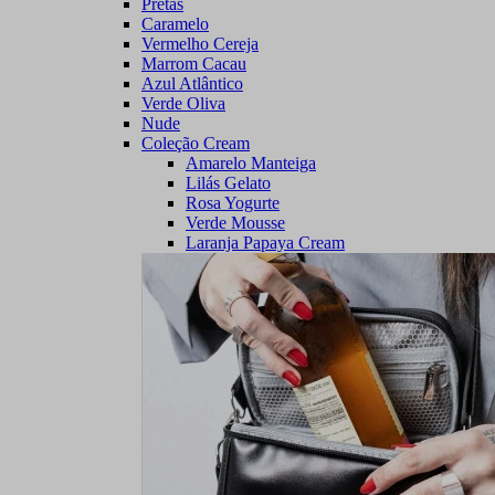
Pretas
Caramelo
Vermelho Cereja
Marrom Cacau
Azul Atlântico
Verde Oliva
Nude
Coleção Cream
Amarelo Manteiga
Lilás Gelato
Rosa Yogurte
Verde Mousse
Laranja Papaya Cream