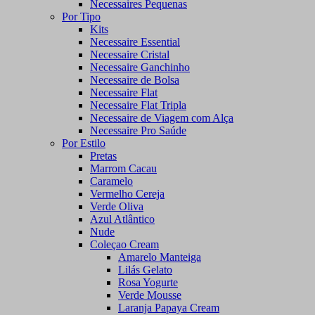
Necessaires Pequenas
Por Tipo
Kits
Necessaire Essential
Necessaire Cristal
Necessaire Ganchinho
Necessaire de Bolsa
Necessaire Flat
Necessaire Flat Tripla
Necessaire de Viagem com Alça
Necessaire Pro Saúde
Por Estilo
Pretas
Marrom Cacau
Caramelo
Vermelho Cereja
Verde Oliva
Azul Atlântico
Nude
Coleçao Cream
Amarelo Manteiga
Lilás Gelato
Rosa Yogurte
Verde Mousse
Laranja Papaya Cream