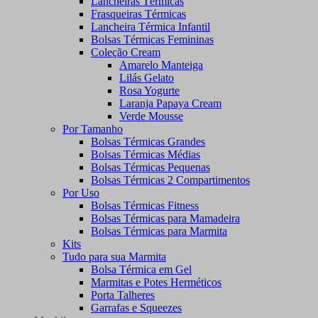
Lancheiras Térmicas
Frasqueiras Térmicas
Lancheira Térmica Infantil
Bolsas Térmicas Femininas
Coleção Cream
Amarelo Manteiga
Lilás Gelato
Rosa Yogurte
Laranja Papaya Cream
Verde Mousse
Por Tamanho
Bolsas Térmicas Grandes
Bolsas Térmicas Médias
Bolsas Térmicas Pequenas
Bolsas Térmicas 2 Compartimentos
Por Uso
Bolsas Térmicas Fitness
Bolsas Térmicas para Mamadeira
Bolsas Térmicas para Marmita
Kits
Tudo para sua Marmita
Bolsa Térmica em Gel
Marmitas e Potes Herméticos
Porta Talheres
Garrafas e Squeezes