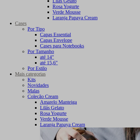
Lilás Gelato
Rosa Yogurte
Verde Mousse
Laranja Papaya Cream
Cases
Por Tipo
Capas Essential
Capas Envelope
Cases para Notebooks
Por Tamanho
até 14"
até 15,6"
Por Estilo
Mais categorias
Kits
Novidades
Malas
Coleção Cream
Amarelo Manteiga
Lilás Gelato
Rosa Yogurte
Verde Mousse
Laranja Papaya Cream