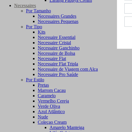
Laranja Papaya Cream
Necessaires
Por Tamanho
Necessaires Grandes
Necessaires Pequenas
Por Tipo
Kits
Necessaire Essential
Necessaire Cristal
Necessaire Ganchinho
Necessaire de Bolsa
Necessaire Flat
Necessaire Flat Tripla
Necessaire de Viagem com Alça
Necessaire Pro Saúde
Por Estilo
Pretas
Marrom Cacau
Caramelo
Vermelho Cereja
Verde Oliva
Azul Atlântico
Nude
Coleçao Cream
Amarelo Manteiga