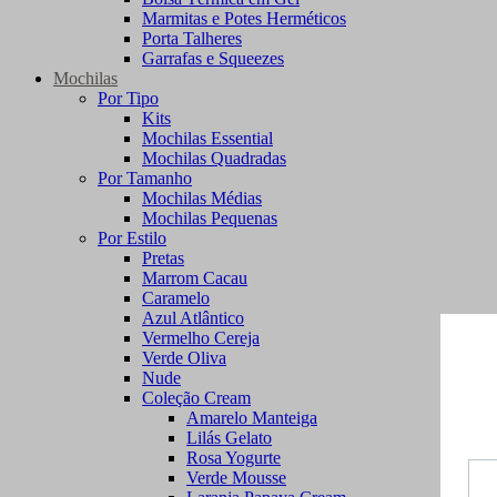
Marmitas e Potes Herméticos
Porta Talheres
Garrafas e Squeezes
Mochilas
Por Tipo
Kits
Mochilas Essential
Mochilas Quadradas
Por Tamanho
Mochilas Médias
Mochilas Pequenas
Por Estilo
Pretas
Marrom Cacau
Caramelo
Azul Atlântico
Vermelho Cereja
Verde Oliva
Nude
Coleção Cream
Amarelo Manteiga
Lilás Gelato
Rosa Yogurte
Verde Mousse