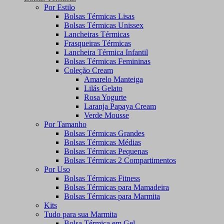
Por Estilo
Bolsas Térmicas Lisas
Bolsas Térmicas Unissex
Lancheiras Térmicas
Frasqueiras Térmicas
Lancheira Térmica Infantil
Bolsas Térmicas Femininas
Coleção Cream
Amarelo Manteiga
Lilás Gelato
Rosa Yogurte
Laranja Papaya Cream
Verde Mousse
Por Tamanho
Bolsas Térmicas Grandes
Bolsas Térmicas Médias
Bolsas Térmicas Pequenas
Bolsas Térmicas 2 Compartimentos
Por Uso
Bolsas Térmicas Fitness
Bolsas Térmicas para Mamadeira
Bolsas Térmicas para Marmita
Kits
Tudo para sua Marmita
Bolsa Térmica em Gel