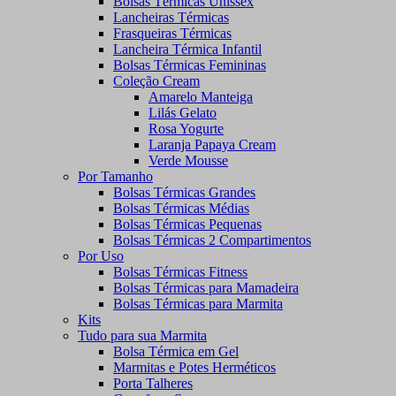
Bolsas Térmicas Unissex
Lancheiras Térmicas
Frasqueiras Térmicas
Lancheira Térmica Infantil
Bolsas Térmicas Femininas
Coleção Cream
Amarelo Manteiga
Lilás Gelato
Rosa Yogurte
Laranja Papaya Cream
Verde Mousse
Por Tamanho
Bolsas Térmicas Grandes
Bolsas Térmicas Médias
Bolsas Térmicas Pequenas
Bolsas Térmicas 2 Compartimentos
Por Uso
Bolsas Térmicas Fitness
Bolsas Térmicas para Mamadeira
Bolsas Térmicas para Marmita
Kits
Tudo para sua Marmita
Bolsa Térmica em Gel
Marmitas e Potes Herméticos
Porta Talheres