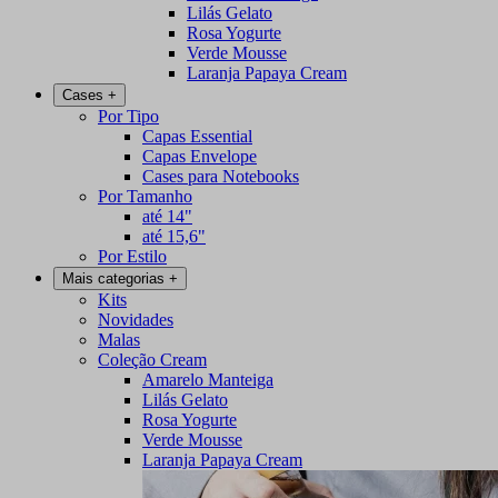
Lilás Gelato
Rosa Yogurte
Verde Mousse
Laranja Papaya Cream
Cases
+
Por Tipo
Capas Essential
Capas Envelope
Cases para Notebooks
Por Tamanho
até 14"
até 15,6"
Por Estilo
Mais categorias
+
Kits
Novidades
Malas
Coleção Cream
Amarelo Manteiga
Lilás Gelato
Rosa Yogurte
Verde Mousse
Laranja Papaya Cream