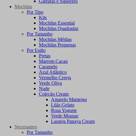
Garrafas e Squeezes
Mochilas
Por Tipo
Kits
Mochilas Essential
Mochilas Quadradas
Por Tamanho
Mochilas Médias
Mochilas Pequenas
Por Estilo
Pretas
Marrom Cacau
Caramelo
Azul Atlântico
Vermelho Cereja
Verde Oliva
Nude
Coleção Cream
Amarelo Manteiga
Lilás Gelato
Rosa Yogurte
Verde Mousse
Laranja Papaya Cream
Necessaires
Por Tamanho