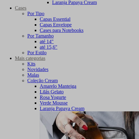
Laranja Papaya Cream
Cases
Por Tipo
Capas Essential
Capas Envelope
Cases para Notebooks
Por Tamanho
até 14"
até 15,6"
Por Estilo
Mais categorias
Kits
Novidades
Malas
Coleção Cream
Amarelo Manteiga
Lilás Gelato
Rosa Yogurte
Verde Mousse
Laranja Papaya Cream