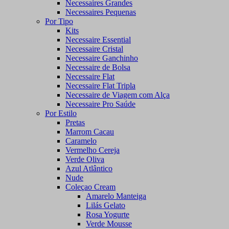
Necessaires Grandes
Necessaires Pequenas
Por Tipo
Kits
Necessaire Essential
Necessaire Cristal
Necessaire Ganchinho
Necessaire de Bolsa
Necessaire Flat
Necessaire Flat Tripla
Necessaire de Viagem com Alça
Necessaire Pro Saúde
Por Estilo
Pretas
Marrom Cacau
Caramelo
Vermelho Cereja
Verde Oliva
Azul Atlântico
Nude
Coleçao Cream
Amarelo Manteiga
Lilás Gelato
Rosa Yogurte
Verde Mousse