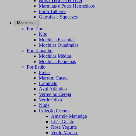
Bolsa Térmica em Gel
Marmitas e Potes Herméticos
Porta Talheres
Garrafas e Squeezes
Mochilas
+
Por Tipo
Kits
Mochilas Essential
Mochilas Quadradas
Por Tamanho
Mochilas Médias
Mochilas Pequenas
Por Estilo
Pretas
Marrom Cacau
Caramelo
Azul Atlântico
Vermelho Cereja
Verde Oliva
Nude
Coleção Cream
Amarelo Manteiga
Lilás Gelato
Rosa Yogurte
Verde Mousse