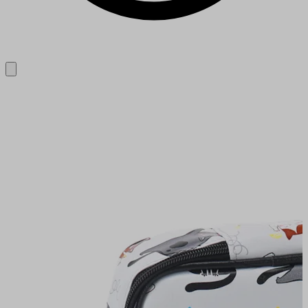
Close