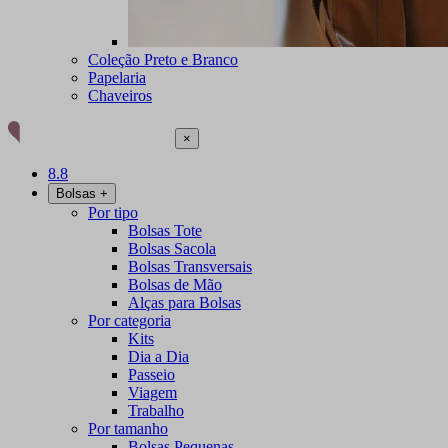
Coleção Preto e Branco
Papelaria
Chaveiros
×
8.8
Bolsas
+
Por tipo
Bolsas Tote
Bolsas Sacola
Bolsas Transversais
Bolsas de Mão
Alças para Bolsas
Por categoria
Kits
Dia a Dia
Passeio
Viagem
Trabalho
Por tamanho
Bolsas Pequenas