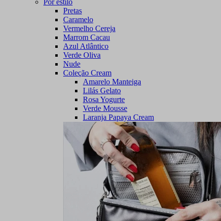
Por estilo
Pretas
Caramelo
Vermelho Cereja
Marrom Cacau
Azul Atlântico
Verde Oliva
Nude
Coleção Cream
Amarelo Manteiga
Lilás Gelato
Rosa Yogurte
Verde Mousse
Laranja Papaya Cream