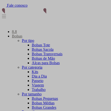
Fale conosco
8.8
Bolsas
Por tipo
Bolsas Tote
Bolsas Sacola
Bolsas Transversais
Bolsas de Mão
Alças para Bolsas
Por categoria
Kits
Dia a Dia
Passeio
Viagem
Trabalho
Por tamanho
Bolsas Pequenas
Bolsas Médias
Bolsas Grandes