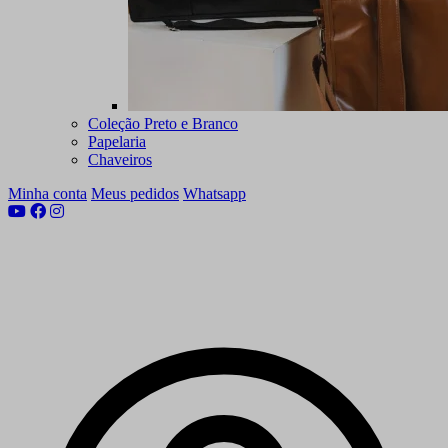
Coleção Preto e Branco
Papelaria
Chaveiros
Minha conta
Meus pedidos
Whatsapp