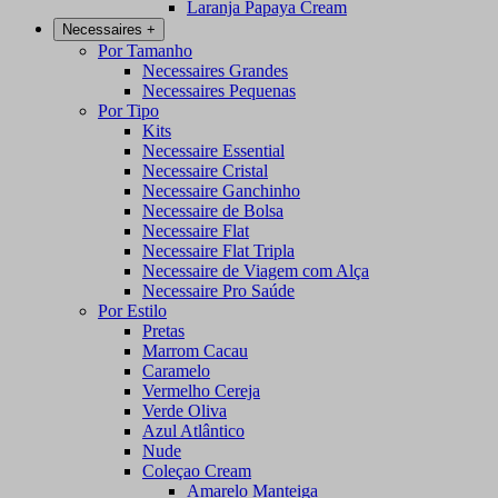
Laranja Papaya Cream
Necessaires
+
Por Tamanho
Necessaires Grandes
Necessaires Pequenas
Por Tipo
Kits
Necessaire Essential
Necessaire Cristal
Necessaire Ganchinho
Necessaire de Bolsa
Necessaire Flat
Necessaire Flat Tripla
Necessaire de Viagem com Alça
Necessaire Pro Saúde
Por Estilo
Pretas
Marrom Cacau
Caramelo
Vermelho Cereja
Verde Oliva
Azul Atlântico
Nude
Coleçao Cream
Amarelo Manteiga