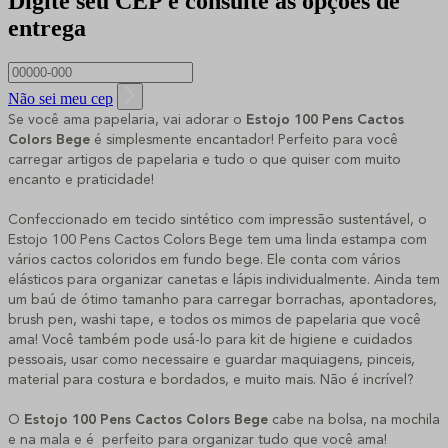
Digite seu CEP e consulte as opções de
entrega
Não sei meu cep
Se você ama papelaria, vai adorar o
Estojo 100 Pens Cactos
Colors Bege
é simplesmente encantador! Perfeito para você
carregar artigos de papelaria e tudo o que quiser com muito
encanto e praticidade!
Confeccionado em tecido sintético com impressão sustentável, o
Estojo 100 Pens Cactos Colors Bege tem uma linda estampa com
vários cactos coloridos em fundo bege. Ele conta com vários
elásticos para organizar canetas e lápis individualmente. Ainda tem
um baú de ótimo tamanho para carregar borrachas, apontadores,
brush pen, washi tape, e todos os mimos de papelaria que você
ama! Você também pode usá-lo para kit de higiene e cuidados
pessoais, usar como necessaire e guardar maquiagens, pinceis,
material para costura e bordados, e muito mais. Não é incrível?
O
Estojo 100 Pens Cactos Colors Bege
cabe na bolsa, na mochila
e na mala e é perfeito para organizar tudo que você ama!