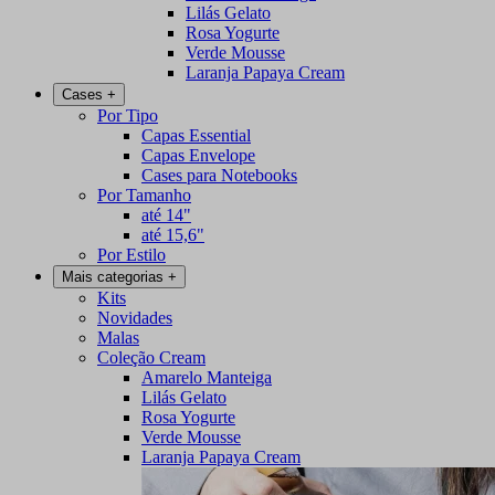
Lilás Gelato
Rosa Yogurte
Verde Mousse
Laranja Papaya Cream
Cases
+
Por Tipo
Capas Essential
Capas Envelope
Cases para Notebooks
Por Tamanho
até 14"
até 15,6"
Por Estilo
Mais categorias
+
Kits
Novidades
Malas
Coleção Cream
Amarelo Manteiga
Lilás Gelato
Rosa Yogurte
Verde Mousse
Laranja Papaya Cream