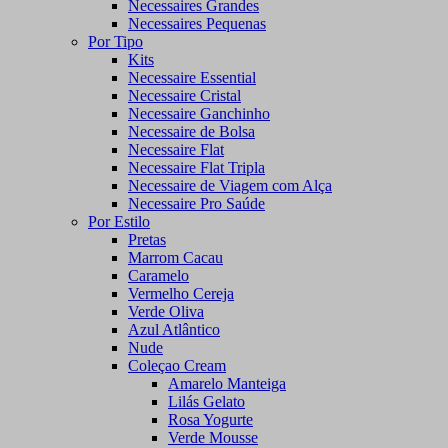
Necessaires Grandes
Necessaires Pequenas
Por Tipo
Kits
Necessaire Essential
Necessaire Cristal
Necessaire Ganchinho
Necessaire de Bolsa
Necessaire Flat
Necessaire Flat Tripla
Necessaire de Viagem com Alça
Necessaire Pro Saúde
Por Estilo
Pretas
Marrom Cacau
Caramelo
Vermelho Cereja
Verde Oliva
Azul Atlântico
Nude
Coleçao Cream
Amarelo Manteiga
Lilás Gelato
Rosa Yogurte
Verde Mousse