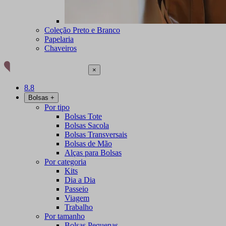
Coleção Preto e Branco
Papelaria
Chaveiros
×
8.8
Bolsas
+
Por tipo
Bolsas Tote
Bolsas Sacola
Bolsas Transversais
Bolsas de Mão
Alças para Bolsas
Por categoria
Kits
Dia a Dia
Passeio
Viagem
Trabalho
Por tamanho
Bolsas Pequenas