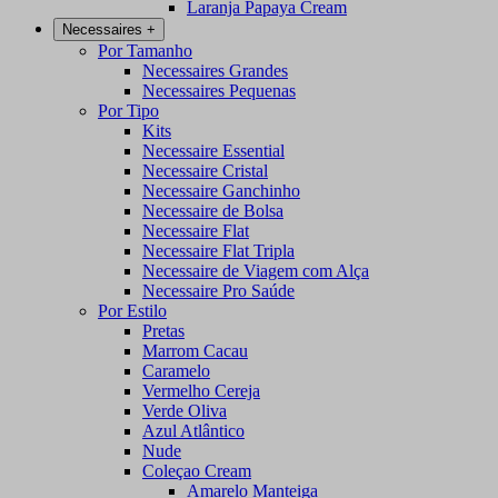
Laranja Papaya Cream
Necessaires
+
Por Tamanho
Necessaires Grandes
Necessaires Pequenas
Por Tipo
Kits
Necessaire Essential
Necessaire Cristal
Necessaire Ganchinho
Necessaire de Bolsa
Necessaire Flat
Necessaire Flat Tripla
Necessaire de Viagem com Alça
Necessaire Pro Saúde
Por Estilo
Pretas
Marrom Cacau
Caramelo
Vermelho Cereja
Verde Oliva
Azul Atlântico
Nude
Coleçao Cream
Amarelo Manteiga