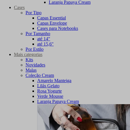
Laranja Papaya Cream
Cases
Por Tipo
Capas Essential
Capas Envelope
Cases para Notebooks
Por Tamanho
até 14"
até 15,6"
Por Estilo
Mais categorias
Kits
Novidades
Malas
Coleção Cream
Amarelo Manteiga
Lilás Gelato
Rosa Yogurte
Verde Mousse
Laranja Papaya Cream