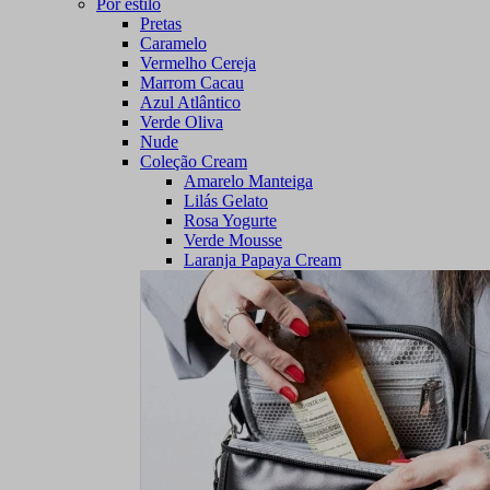
Por estilo
Pretas
Caramelo
Vermelho Cereja
Marrom Cacau
Azul Atlântico
Verde Oliva
Nude
Coleção Cream
Amarelo Manteiga
Lilás Gelato
Rosa Yogurte
Verde Mousse
Laranja Papaya Cream