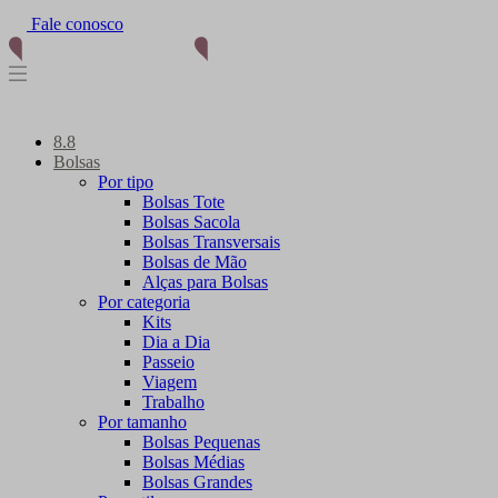
Fale conosco
8.8
Bolsas
Por tipo
Bolsas Tote
Bolsas Sacola
Bolsas Transversais
Bolsas de Mão
Alças para Bolsas
Por categoria
Kits
Dia a Dia
Passeio
Viagem
Trabalho
Por tamanho
Bolsas Pequenas
Bolsas Médias
Bolsas Grandes