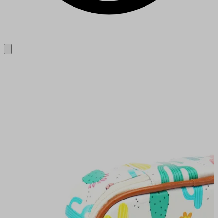
Close