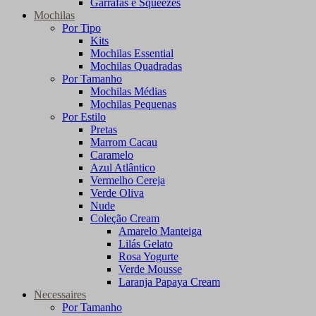
Garrafas e Squeezes
Mochilas
Por Tipo
Kits
Mochilas Essential
Mochilas Quadradas
Por Tamanho
Mochilas Médias
Mochilas Pequenas
Por Estilo
Pretas
Marrom Cacau
Caramelo
Azul Atlântico
Vermelho Cereja
Verde Oliva
Nude
Coleção Cream
Amarelo Manteiga
Lilás Gelato
Rosa Yogurte
Verde Mousse
Laranja Papaya Cream
Necessaires
Por Tamanho