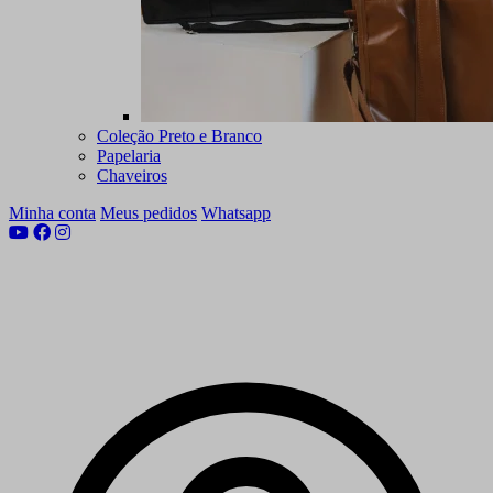
Coleção Preto e Branco
Papelaria
Chaveiros
Minha conta
Meus pedidos
Whatsapp