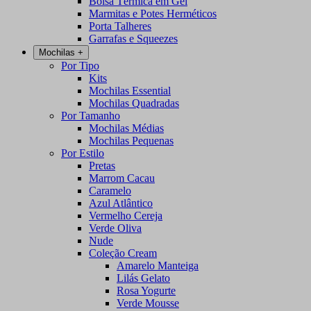
Bolsa Térmica em Gel
Marmitas e Potes Herméticos
Porta Talheres
Garrafas e Squeezes
Mochilas
+
Por Tipo
Kits
Mochilas Essential
Mochilas Quadradas
Por Tamanho
Mochilas Médias
Mochilas Pequenas
Por Estilo
Pretas
Marrom Cacau
Caramelo
Azul Atlântico
Vermelho Cereja
Verde Oliva
Nude
Coleção Cream
Amarelo Manteiga
Lilás Gelato
Rosa Yogurte
Verde Mousse