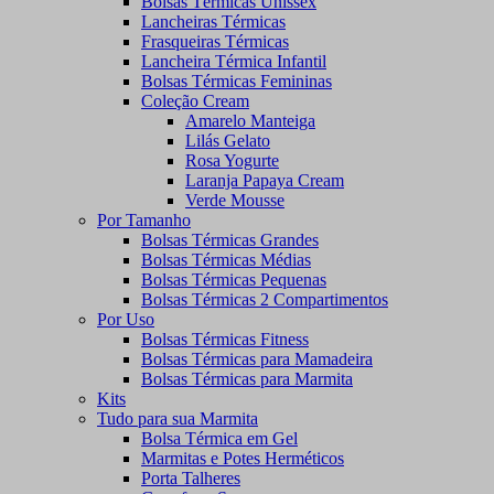
Bolsas Térmicas Unissex
Lancheiras Térmicas
Frasqueiras Térmicas
Lancheira Térmica Infantil
Bolsas Térmicas Femininas
Coleção Cream
Amarelo Manteiga
Lilás Gelato
Rosa Yogurte
Laranja Papaya Cream
Verde Mousse
Por Tamanho
Bolsas Térmicas Grandes
Bolsas Térmicas Médias
Bolsas Térmicas Pequenas
Bolsas Térmicas 2 Compartimentos
Por Uso
Bolsas Térmicas Fitness
Bolsas Térmicas para Mamadeira
Bolsas Térmicas para Marmita
Kits
Tudo para sua Marmita
Bolsa Térmica em Gel
Marmitas e Potes Herméticos
Porta Talheres