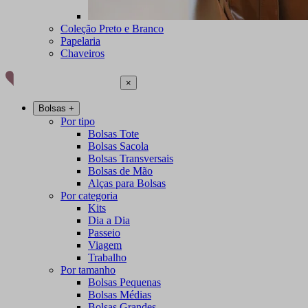
Coleção Preto e Branco
Papelaria
Chaveiros
×
Bolsas
+
Por tipo
Bolsas Tote
Bolsas Sacola
Bolsas Transversais
Bolsas de Mão
Alças para Bolsas
Por categoria
Kits
Dia a Dia
Passeio
Viagem
Trabalho
Por tamanho
Bolsas Pequenas
Bolsas Médias
Bolsas Grandes