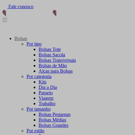
Fale conosco
(11) 96012-2976
Bolsas
Por tipo
Bolsas Tote
Bolsas Sacola
Bolsas Transversais
Bolsas de Mão
Alças para Bolsas
Por categoria
Kits
Dia a Dia
Passeio
Viagem
Trabalho
Por tamanho
Bolsas Pequenas
Bolsas Médias
Bolsas Grandes
Por estilo