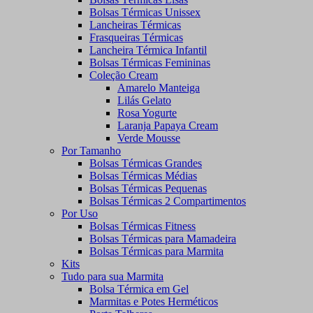
Bolsas Térmicas Unissex
Lancheiras Térmicas
Frasqueiras Térmicas
Lancheira Térmica Infantil
Bolsas Térmicas Femininas
Coleção Cream
Amarelo Manteiga
Lilás Gelato
Rosa Yogurte
Laranja Papaya Cream
Verde Mousse
Por Tamanho
Bolsas Térmicas Grandes
Bolsas Térmicas Médias
Bolsas Térmicas Pequenas
Bolsas Térmicas 2 Compartimentos
Por Uso
Bolsas Térmicas Fitness
Bolsas Térmicas para Mamadeira
Bolsas Térmicas para Marmita
Kits
Tudo para sua Marmita
Bolsa Térmica em Gel
Marmitas e Potes Herméticos