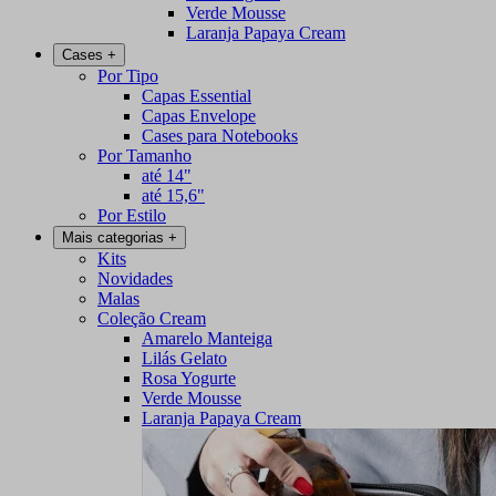
Verde Mousse
Laranja Papaya Cream
Cases
+
Por Tipo
Capas Essential
Capas Envelope
Cases para Notebooks
Por Tamanho
até 14"
até 15,6"
Por Estilo
Mais categorias
+
Kits
Novidades
Malas
Coleção Cream
Amarelo Manteiga
Lilás Gelato
Rosa Yogurte
Verde Mousse
Laranja Papaya Cream