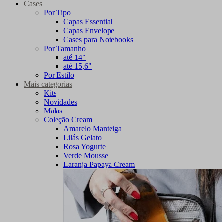
Cases
Por Tipo
Capas Essential
Capas Envelope
Cases para Notebooks
Por Tamanho
até 14"
até 15,6"
Por Estilo
Mais categorias
Kits
Novidades
Malas
Coleção Cream
Amarelo Manteiga
Lilás Gelato
Rosa Yogurte
Verde Mousse
Laranja Papaya Cream