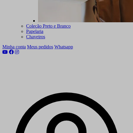
Coleção Preto e Branco
Papelaria
Chaveiros
Minha conta
Meus pedidos
Whatsapp