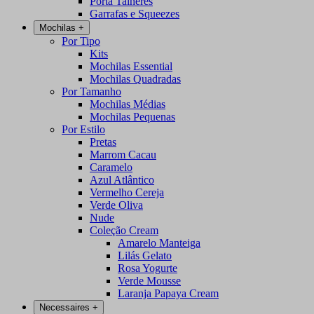
Porta Talheres
Garrafas e Squeezes
Mochilas
+
Por Tipo
Kits
Mochilas Essential
Mochilas Quadradas
Por Tamanho
Mochilas Médias
Mochilas Pequenas
Por Estilo
Pretas
Marrom Cacau
Caramelo
Azul Atlântico
Vermelho Cereja
Verde Oliva
Nude
Coleção Cream
Amarelo Manteiga
Lilás Gelato
Rosa Yogurte
Verde Mousse
Laranja Papaya Cream
Necessaires
+