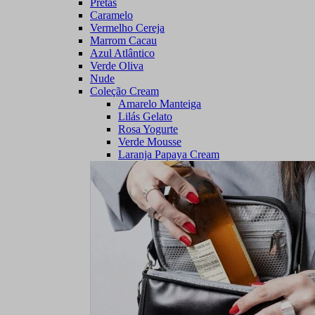
Pretas
Caramelo
Vermelho Cereja
Marrom Cacau
Azul Atlântico
Verde Oliva
Nude
Coleção Cream
Amarelo Manteiga
Lilás Gelato
Rosa Yogurte
Verde Mousse
Laranja Papaya Cream