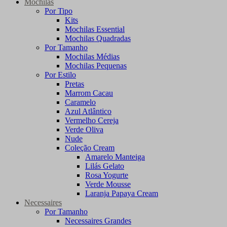
Mochilas
Por Tipo
Kits
Mochilas Essential
Mochilas Quadradas
Por Tamanho
Mochilas Médias
Mochilas Pequenas
Por Estilo
Pretas
Marrom Cacau
Caramelo
Azul Atlântico
Vermelho Cereja
Verde Oliva
Nude
Coleção Cream
Amarelo Manteiga
Lilás Gelato
Rosa Yogurte
Verde Mousse
Laranja Papaya Cream
Necessaires
Por Tamanho
Necessaires Grandes