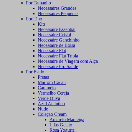
Por Tamanho
Necessaires Grandes
Necessaires Pequenas
Por Tipo
Kits
Necessaire Essential
Necessaire Cristal
Necessaire Ganchinho
Necessaire de Bolsa
Necessaire Flat
Necessaire Flat Tripla
Necessaire de Viagem com Alça
Necessaire Pro Saúde
Por Estilo
Pretas
Marrom Cacau
Caramelo
Vermelho Cereja
Verde Oliva
Azul Atlântico
Nude
Coleçao Cream
Amarelo Manteiga
Lilás Gelato
Rosa Yogurte