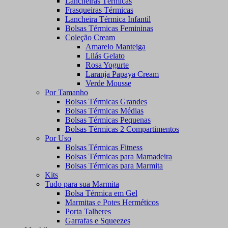
Lancheiras Térmicas
Frasqueiras Térmicas
Lancheira Térmica Infantil
Bolsas Térmicas Femininas
Coleção Cream
Amarelo Manteiga
Lilás Gelato
Rosa Yogurte
Laranja Papaya Cream
Verde Mousse
Por Tamanho
Bolsas Térmicas Grandes
Bolsas Térmicas Médias
Bolsas Térmicas Pequenas
Bolsas Térmicas 2 Compartimentos
Por Uso
Bolsas Térmicas Fitness
Bolsas Térmicas para Mamadeira
Bolsas Térmicas para Marmita
Kits
Tudo para sua Marmita
Bolsa Térmica em Gel
Marmitas e Potes Herméticos
Porta Talheres
Garrafas e Squeezes