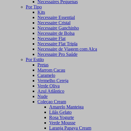
Necessaires Pequenas
Por Tipo
Kits
Necessaire Essential
Necessaire Cristal
Necessaire Ganchinho
Necessaire de Bolsa
Necessaire Flat
Necessaire Flat Tripla
Necessaire de Viagem com Alça
Necessaire Pro Saúde
Por Estilo
Pretas
Marrom Cacau
Caramelo
Vermelho Cereja
Verde Oliva
Azul Atlântico
Nude
Coleçao Cream
Amarelo Manteiga
Lilás Gelato
Rosa Yogurte
Verde Mousse
Laranja Papaya Cream