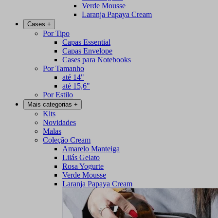
Verde Mousse
Laranja Papaya Cream
Cases
+
Por Tipo
Capas Essential
Capas Envelope
Cases para Notebooks
Por Tamanho
até 14"
até 15,6"
Por Estilo
Mais categorias
+
Kits
Novidades
Malas
Coleção Cream
Amarelo Manteiga
Lilás Gelato
Rosa Yogurte
Verde Mousse
Laranja Papaya Cream