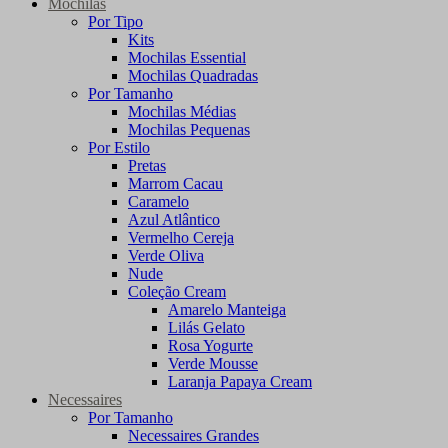
Mochilas
Por Tipo
Kits
Mochilas Essential
Mochilas Quadradas
Por Tamanho
Mochilas Médias
Mochilas Pequenas
Por Estilo
Pretas
Marrom Cacau
Caramelo
Azul Atlântico
Vermelho Cereja
Verde Oliva
Nude
Coleção Cream
Amarelo Manteiga
Lilás Gelato
Rosa Yogurte
Verde Mousse
Laranja Papaya Cream
Necessaires
Por Tamanho
Necessaires Grandes