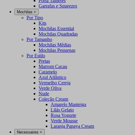
Porta Talheres
Garrafas e Squeezes
Mochilas
+
Por Tipo
Kits
Mochilas Essential
Mochilas Quadradas
Por Tamanho
Mochilas Médias
Mochilas Pequenas
Por Estilo
Pretas
Marrom Cacau
Caramelo
Azul Atlântico
Vermelho Cereja
Verde Oliva
Nude
Coleção Cream
Amarelo Manteiga
Lilás Gelato
Rosa Yogurte
Verde Mousse
Laranja Papaya Cream
Necessaires
+