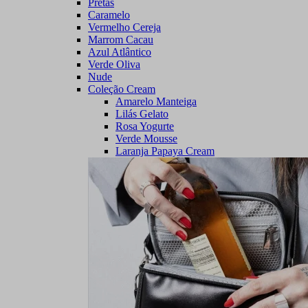
Pretas
Caramelo
Vermelho Cereja
Marrom Cacau
Azul Atlântico
Verde Oliva
Nude
Coleção Cream
Amarelo Manteiga
Lilás Gelato
Rosa Yogurte
Verde Mousse
Laranja Papaya Cream