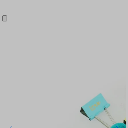
Close