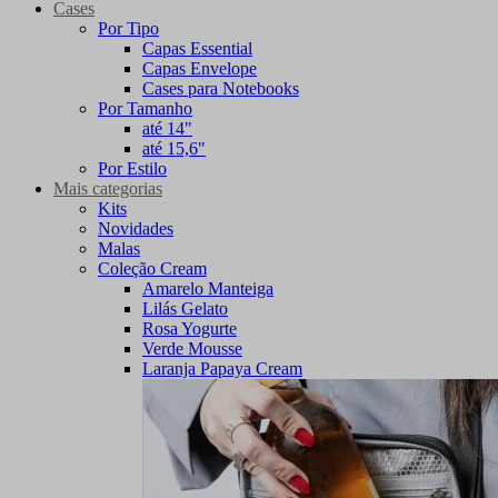
Cases
Por Tipo
Capas Essential
Capas Envelope
Cases para Notebooks
Por Tamanho
até 14"
até 15,6"
Por Estilo
Mais categorias
Kits
Novidades
Malas
Coleção Cream
Amarelo Manteiga
Lilás Gelato
Rosa Yogurte
Verde Mousse
Laranja Papaya Cream