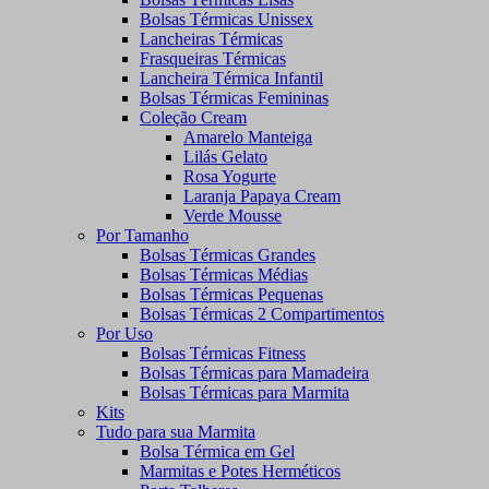
Bolsas Térmicas Unissex
Lancheiras Térmicas
Frasqueiras Térmicas
Lancheira Térmica Infantil
Bolsas Térmicas Femininas
Coleção Cream
Amarelo Manteiga
Lilás Gelato
Rosa Yogurte
Laranja Papaya Cream
Verde Mousse
Por Tamanho
Bolsas Térmicas Grandes
Bolsas Térmicas Médias
Bolsas Térmicas Pequenas
Bolsas Térmicas 2 Compartimentos
Por Uso
Bolsas Térmicas Fitness
Bolsas Térmicas para Mamadeira
Bolsas Térmicas para Marmita
Kits
Tudo para sua Marmita
Bolsa Térmica em Gel
Marmitas e Potes Herméticos