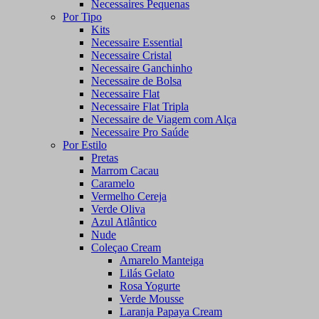
Necessaires Pequenas
Por Tipo
Kits
Necessaire Essential
Necessaire Cristal
Necessaire Ganchinho
Necessaire de Bolsa
Necessaire Flat
Necessaire Flat Tripla
Necessaire de Viagem com Alça
Necessaire Pro Saúde
Por Estilo
Pretas
Marrom Cacau
Caramelo
Vermelho Cereja
Verde Oliva
Azul Atlântico
Nude
Coleçao Cream
Amarelo Manteiga
Lilás Gelato
Rosa Yogurte
Verde Mousse
Laranja Papaya Cream