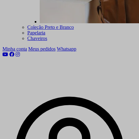
Coleção Preto e Branco
Papelaria
Chaveiros
Minha conta
Meus pedidos
Whatsapp