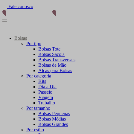
Fale conosco
(11) 96012-2976
Bolsas
Por tipo
Bolsas Tote
Bolsas Sacola
Bolsas Transversais
Bolsas de Mão
Alças para Bolsas
Por categoria
Kits
Dia a Dia
Passeio
Viagem
Trabalho
Por tamanho
Bolsas Pequenas
Bolsas Médias
Bolsas Grandes
Por estilo