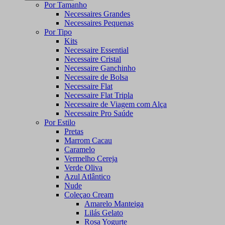
Por Tamanho
Necessaires Grandes
Necessaires Pequenas
Por Tipo
Kits
Necessaire Essential
Necessaire Cristal
Necessaire Ganchinho
Necessaire de Bolsa
Necessaire Flat
Necessaire Flat Tripla
Necessaire de Viagem com Alça
Necessaire Pro Saúde
Por Estilo
Pretas
Marrom Cacau
Caramelo
Vermelho Cereja
Verde Oliva
Azul Atlântico
Nude
Coleçao Cream
Amarelo Manteiga
Lilás Gelato
Rosa Yogurte