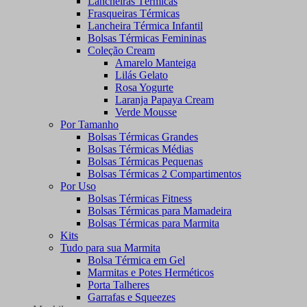
Lancheiras Térmicas
Frasqueiras Térmicas
Lancheira Térmica Infantil
Bolsas Térmicas Femininas
Coleção Cream
Amarelo Manteiga
Lilás Gelato
Rosa Yogurte
Laranja Papaya Cream
Verde Mousse
Por Tamanho
Bolsas Térmicas Grandes
Bolsas Térmicas Médias
Bolsas Térmicas Pequenas
Bolsas Térmicas 2 Compartimentos
Por Uso
Bolsas Térmicas Fitness
Bolsas Térmicas para Mamadeira
Bolsas Térmicas para Marmita
Kits
Tudo para sua Marmita
Bolsa Térmica em Gel
Marmitas e Potes Herméticos
Porta Talheres
Garrafas e Squeezes