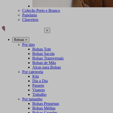
Coleção Preto e Branco
Papelaria
Chaveiros
×
Bolsas
+
Por tipo
Bolsas Tote
Bolsas Sacola
Bolsas Transversais
Bolsas de Mão
Alças para Bolsas
Por categoria
Kits
Dia a Dia
Passeio
Viagem
Trabalho
Por tamanho
Bolsas Pequenas
Bolsas Médias
Bolsas Grandes