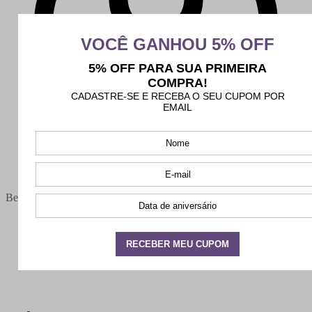
Bem-vindo(a),
Minha conta
Meus pedidos
Sair