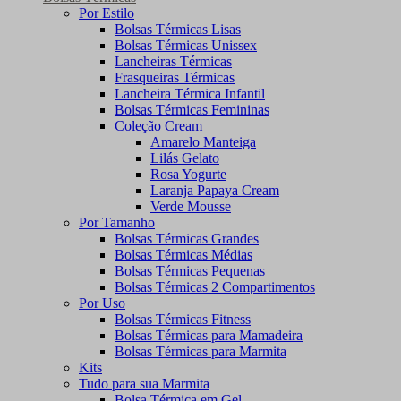
Por Estilo
Bolsas Térmicas Lisas
Bolsas Térmicas Unissex
Lancheiras Térmicas
Frasqueiras Térmicas
Lancheira Térmica Infantil
Bolsas Térmicas Femininas
Coleção Cream
Amarelo Manteiga
Lilás Gelato
Rosa Yogurte
Laranja Papaya Cream
Verde Mousse
Por Tamanho
Bolsas Térmicas Grandes
Bolsas Térmicas Médias
Bolsas Térmicas Pequenas
Bolsas Térmicas 2 Compartimentos
Por Uso
Bolsas Térmicas Fitness
Bolsas Térmicas para Mamadeira
Bolsas Térmicas para Marmita
Kits
Tudo para sua Marmita
Bolsa Térmica em Gel