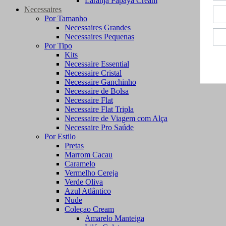
Laranja Papaya Cream
Necessaires
Por Tamanho
Necessaires Grandes
Necessaires Pequenas
Por Tipo
Kits
Necessaire Essential
Necessaire Cristal
Necessaire Ganchinho
Necessaire de Bolsa
Necessaire Flat
Necessaire Flat Tripla
Necessaire de Viagem com Alça
Necessaire Pro Saúde
Por Estilo
Pretas
Marrom Cacau
Caramelo
Vermelho Cereja
Verde Oliva
Azul Atlântico
Nude
Coleçao Cream
Amarelo Manteiga