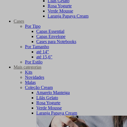
Lilás Gelato
Rosa Yogurte
Verde Mousse
Laranja Papaya Cream
Cases
Por Tipo
Capas Essential
Capas Envelope
Cases para Notebooks
Por Tamanho
até 14"
até 15,6"
Por Estilo
Mais categorias
Kits
Novidades
Malas
Coleção Cream
Amarelo Manteiga
Lilás Gelato
Rosa Yogurte
Verde Mousse
Laranja Papaya Cream