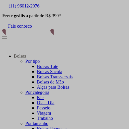
(11) 96012-2976
Frete grátis
a partir de R$ 399*
Fale conosco
Bolsas
Por tipo
Bolsas Tote
Bolsas Sacola
Bolsas Transversais
Bolsas de Mão
Alças para Bolsas
Por categoria
Kits
Dia a Dia
Passeio
Viagem
Trabalho
Por tamanho
Bolsas Pequenas