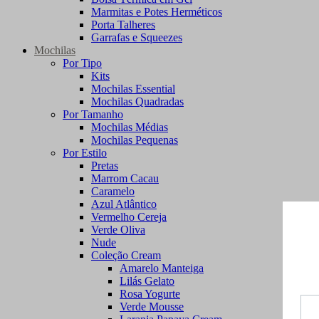
Marmitas e Potes Herméticos
Porta Talheres
Garrafas e Squeezes
Mochilas
Por Tipo
Kits
Mochilas Essential
Mochilas Quadradas
Por Tamanho
Mochilas Médias
Mochilas Pequenas
Por Estilo
Pretas
Marrom Cacau
Caramelo
Azul Atlântico
Vermelho Cereja
Verde Oliva
Nude
Coleção Cream
Amarelo Manteiga
Lilás Gelato
Rosa Yogurte
Verde Mousse