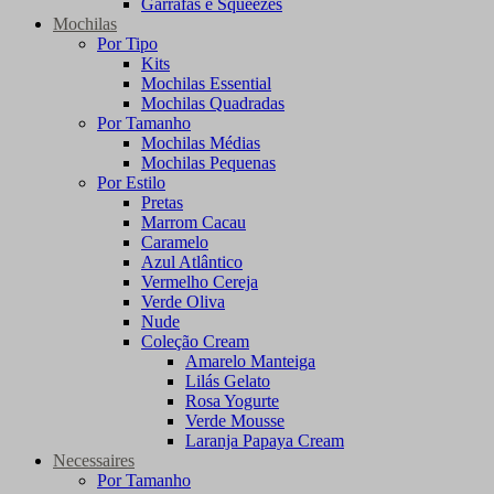
Garrafas e Squeezes
Mochilas
Por Tipo
Kits
Mochilas Essential
Mochilas Quadradas
Por Tamanho
Mochilas Médias
Mochilas Pequenas
Por Estilo
Pretas
Marrom Cacau
Caramelo
Azul Atlântico
Vermelho Cereja
Verde Oliva
Nude
Coleção Cream
Amarelo Manteiga
Lilás Gelato
Rosa Yogurte
Verde Mousse
Laranja Papaya Cream
Necessaires
Por Tamanho