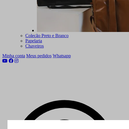
Coleção Preto e Branco
Papelaria
Chaveiros
Minha conta
Meus pedidos
Whatsapp