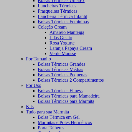
Bolsas Térmicas Unissex
Lancheiras Térmicas
Frasqueiras Térmicas
Lancheira Térmica Infantil
Bolsas Térmicas Femininas
Coleção Cream
Amarelo Manteiga
Lilás Gelato
Rosa Yogurte
Laranja Papaya Cream
Verde Mousse
Por Tamanho
Bolsas Térmicas Grandes
Bolsas Térmicas Médias
Bolsas Térmicas Pequenas
Bolsas Térmicas 2 Compartimentos
Por Uso
Bolsas Térmicas Fitness
Bolsas Térmicas para Mamadeira
Bolsas Térmicas para Marmita
Kits
Tudo para sua Marmita
Bolsa Térmica em Gel
Marmitas e Potes Herméticos
Porta Talheres