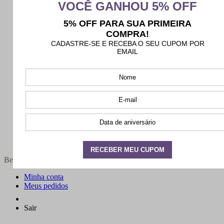
Bem-vindo(a),
Minha conta
Meus pedidos
Sair