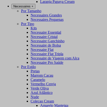
Laranja Papaya Cream
Necessaires
+
Por Tamanho
Necessaires Grandes
Necessaires Pequenas
Por Tipo
Kits
Necessaire Essential
Necessaire Cristal
Necessaire Ganchinho
Necessaire de Bolsa
Necessaire Flat
Necessaire Flat Tripla
Necessaire de Viagem com Alça
Necessaire Pro Saúde
Por Estilo
Pretas
Marrom Cacau
Caramelo
Vermelho Cereja
Verde Oliva
Azul Atlântico
Nude
Coleçao Cream
Amarelo Manteiga