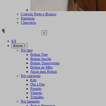
Coleção Preto e Branco
Papelaria
Chaveiros
×
8.8
Bolsas
+
Por tipo
Bolsas Tote
Bolsas Sacola
Bolsas Transversais
Bolsas de Mão
Alças para Bolsas
Por categoria
Kits
Dia a Dia
Passeio
Viagem
Trabalho
Por tamanho
Bolsas Pequenas