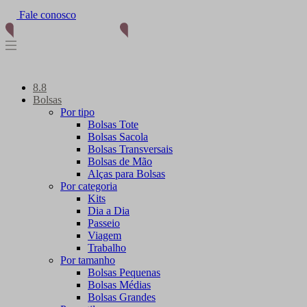
Fale conosco
(11) 96012-2976
8.8
Bolsas
Por tipo
Bolsas Tote
Bolsas Sacola
Bolsas Transversais
Bolsas de Mão
Alças para Bolsas
Por categoria
Kits
Dia a Dia
Passeio
Viagem
Trabalho
Por tamanho
Bolsas Pequenas
Bolsas Médias
Bolsas Grandes