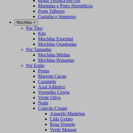
Bolsa Térmica em Gel
Marmitas e Potes Herméticos
Porta Talheres
Garrafas e Squeezes
Mochilas
+
Por Tipo
Kits
Mochilas Essential
Mochilas Quadradas
Por Tamanho
Mochilas Médias
Mochilas Pequenas
Por Estilo
Pretas
Marrom Cacau
Caramelo
Azul Atlântico
Vermelho Cereja
Verde Oliva
Nude
Coleção Cream
Amarelo Manteiga
Lilás Gelato
Rosa Yogurte
Verde Mousse