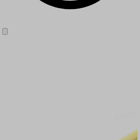
Close