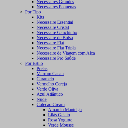
Necessaires Grandes
Necessaires Pequenas
Por Tipo
Kits
Necessaire Essential
Necessaire Cristal
Necessaire Ganchinho
Necessaire de Bolsa
Necessaire Flat
Necessaire Flat Tripla
Necessaire de Viagem com Alça
Necessaire Pro Saúde
Por Estilo
Pretas
Marrom Cacau
Caramelo
Vermelho Cereja
Verde Oliva
Azul Atlântico
Nude
Coleçao Cream
Amarelo Manteiga
Lilás Gelato
Rosa Yogurte
Verde Mousse