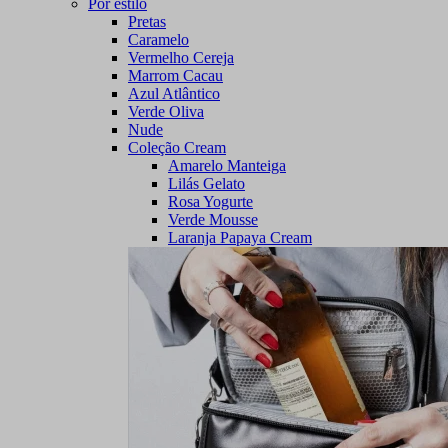
Por estilo
Pretas
Caramelo
Vermelho Cereja
Marrom Cacau
Azul Atlântico
Verde Oliva
Nude
Coleção Cream
Amarelo Manteiga
Lilás Gelato
Rosa Yogurte
Verde Mousse
Laranja Papaya Cream