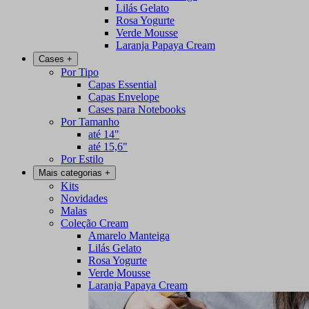
Lilás Gelato
Rosa Yogurte
Verde Mousse
Laranja Papaya Cream
Cases
+
Por Tipo
Capas Essential
Capas Envelope
Cases para Notebooks
Por Tamanho
até 14"
até 15,6"
Por Estilo
Mais categorias
+
Kits
Novidades
Malas
Coleção Cream
Amarelo Manteiga
Lilás Gelato
Rosa Yogurte
Verde Mousse
Laranja Papaya Cream