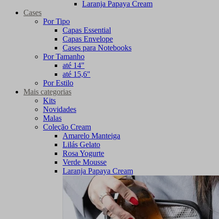
Laranja Papaya Cream
Cases
Por Tipo
Capas Essential
Capas Envelope
Cases para Notebooks
Por Tamanho
até 14"
até 15,6"
Por Estilo
Mais categorias
Kits
Novidades
Malas
Coleção Cream
Amarelo Manteiga
Lilás Gelato
Rosa Yogurte
Verde Mousse
Laranja Papaya Cream