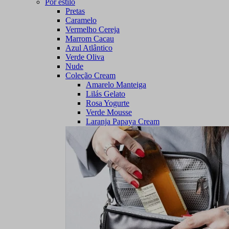
Por estilo
Pretas
Caramelo
Vermelho Cereja
Marrom Cacau
Azul Atlântico
Verde Oliva
Nude
Coleção Cream
Amarelo Manteiga
Lilás Gelato
Rosa Yogurte
Verde Mousse
Laranja Papaya Cream