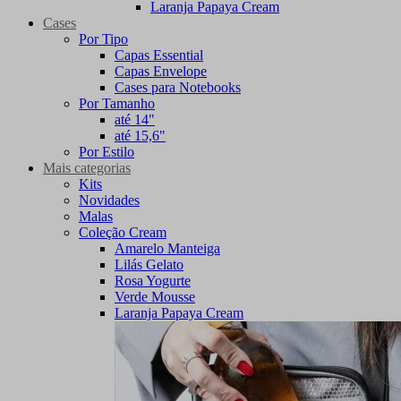
Laranja Papaya Cream
Cases
Por Tipo
Capas Essential
Capas Envelope
Cases para Notebooks
Por Tamanho
até 14"
até 15,6"
Por Estilo
Mais categorias
Kits
Novidades
Malas
Coleção Cream
Amarelo Manteiga
Lilás Gelato
Rosa Yogurte
Verde Mousse
Laranja Papaya Cream