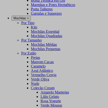
Bolsa Térmica em Gel
Marmitas e Potes Herméticos
Porta Talheres
Garrafas e Squeezes
Mochilas
+
Por Tipo
Kits
Mochilas Essential
Mochilas Quadradas
Por Tamanho
Mochilas Médias
Mochilas Pequenas
Por Estilo
Pretas
Marrom Cacau
Caramelo
Azul Atlântico
Vermelho Cereja
Verde Oliva
Nude
Coleção Cream
Amarelo Manteiga
Lilás Gelato
Rosa Yogurte
Verde Mousse