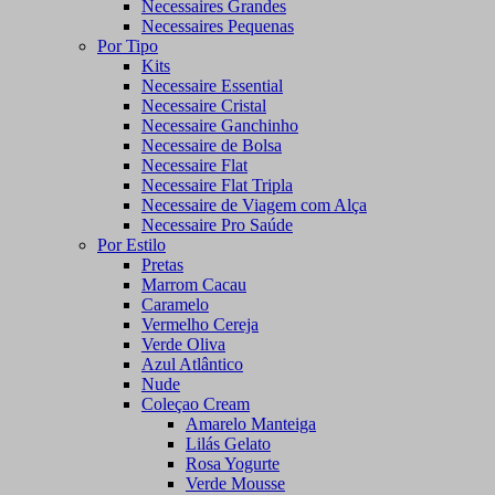
Necessaires Grandes
Necessaires Pequenas
Por Tipo
Kits
Necessaire Essential
Necessaire Cristal
Necessaire Ganchinho
Necessaire de Bolsa
Necessaire Flat
Necessaire Flat Tripla
Necessaire de Viagem com Alça
Necessaire Pro Saúde
Por Estilo
Pretas
Marrom Cacau
Caramelo
Vermelho Cereja
Verde Oliva
Azul Atlântico
Nude
Coleçao Cream
Amarelo Manteiga
Lilás Gelato
Rosa Yogurte
Verde Mousse