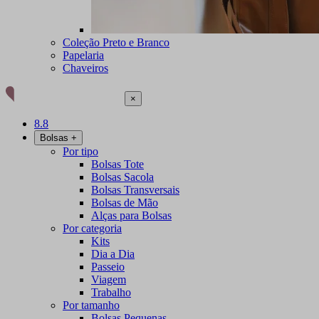
Coleção Preto e Branco
Papelaria
Chaveiros
×
8.8
Bolsas
+
Por tipo
Bolsas Tote
Bolsas Sacola
Bolsas Transversais
Bolsas de Mão
Alças para Bolsas
Por categoria
Kits
Dia a Dia
Passeio
Viagem
Trabalho
Por tamanho
Bolsas Pequenas