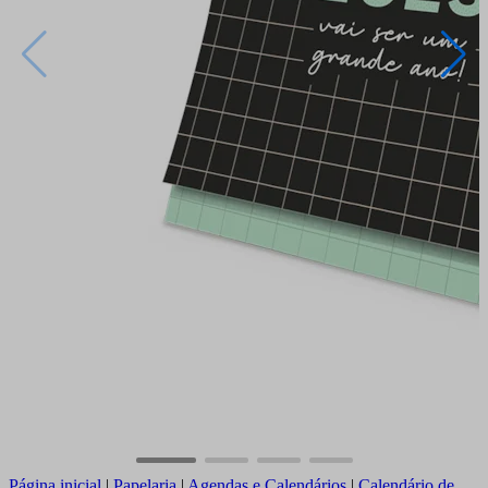
Página inicial
|
Papelaria
|
Agendas e Calendários
|
Calendário de