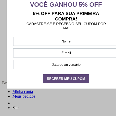
Bem-vindo(a),
Minha conta
Meus pedidos
Sair