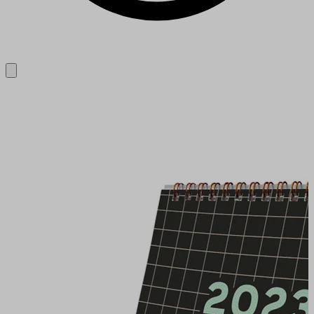
Close