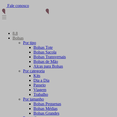
Fale conosco
(11) 96012-2976
8.8
Bolsas
Por tipo
Bolsas Tote
Bolsas Sacola
Bolsas Transversais
Bolsas de Mão
Alças para Bolsas
Por categoria
Kits
Dia a Dia
Passeio
Viagem
Trabalho
Por tamanho
Bolsas Pequenas
Bolsas Médias
Bolsas Grandes