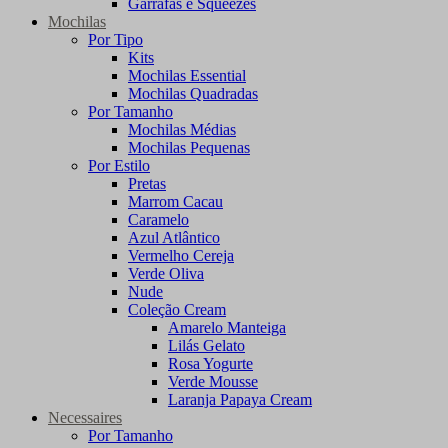
Garrafas e Squeezes
Mochilas
Por Tipo
Kits
Mochilas Essential
Mochilas Quadradas
Por Tamanho
Mochilas Médias
Mochilas Pequenas
Por Estilo
Pretas
Marrom Cacau
Caramelo
Azul Atlântico
Vermelho Cereja
Verde Oliva
Nude
Coleção Cream
Amarelo Manteiga
Lilás Gelato
Rosa Yogurte
Verde Mousse
Laranja Papaya Cream
Necessaires
Por Tamanho