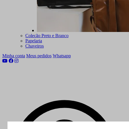
Coleção Preto e Branco
Papelaria
Chaveiros
Minha conta
Meus pedidos
Whatsapp