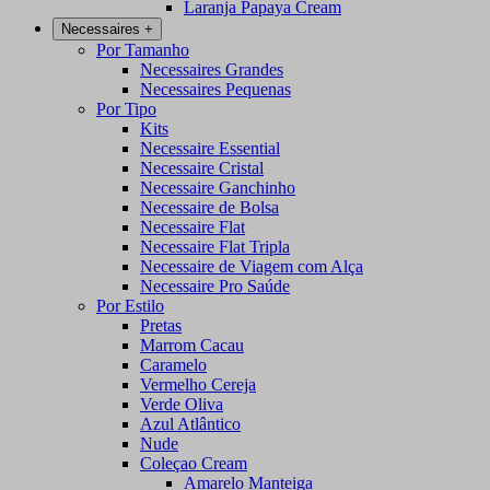
Laranja Papaya Cream
Necessaires
+
Por Tamanho
Necessaires Grandes
Necessaires Pequenas
Por Tipo
Kits
Necessaire Essential
Necessaire Cristal
Necessaire Ganchinho
Necessaire de Bolsa
Necessaire Flat
Necessaire Flat Tripla
Necessaire de Viagem com Alça
Necessaire Pro Saúde
Por Estilo
Pretas
Marrom Cacau
Caramelo
Vermelho Cereja
Verde Oliva
Azul Atlântico
Nude
Coleçao Cream
Amarelo Manteiga