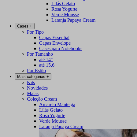
Lilás Gelato
Rosa Yogurte
Verde Mousse
Laranja Papaya Cream
Cases
+
Por Tipo
Capas Essential
Capas Envelope
Cases para Notebooks
Por Tamanho
até 14"
até 15,6"
Por Estilo
Mais categorias
+
Kits
Novidades
Malas
Coleção Cream
Amarelo Manteiga
Lilás Gelato
Rosa Yogurte
Verde Mousse
Laranja Papaya Cream