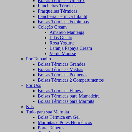
Bolsas Térmicas Unissex
Lancheiras Térmicas
Frasqueiras Térmicas
Lancheira Térmica Infantil
Bolsas Térmicas Femininas
Coleção Cream
Amarelo Manteiga
Lilás Gelato
Rosa Yogurte
Laranja Papaya Cream
Verde Mousse
Por Tamanho
Bolsas Térmicas Grandes
Bolsas Térmicas Médias
Bolsas Térmicas Pequenas
Bolsas Térmicas 2 Compartimentos
Por Uso
Bolsas Térmicas Fitness
Bolsas Térmicas para Mamadeira
Bolsas Térmicas para Marmita
Kits
Tudo para sua Marmita
Bolsa Térmica em Gel
Marmitas e Potes Herméticos
Porta Talheres