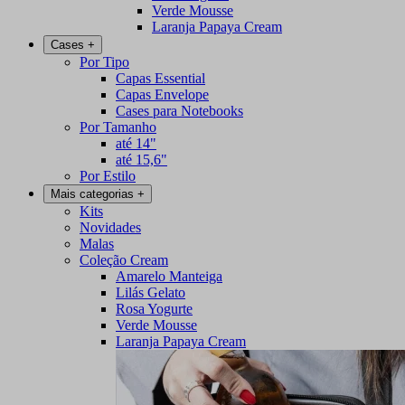
Verde Mousse
Laranja Papaya Cream
Cases
+
Por Tipo
Capas Essential
Capas Envelope
Cases para Notebooks
Por Tamanho
até 14"
até 15,6"
Por Estilo
Mais categorias
+
Kits
Novidades
Malas
Coleção Cream
Amarelo Manteiga
Lilás Gelato
Rosa Yogurte
Verde Mousse
Laranja Papaya Cream