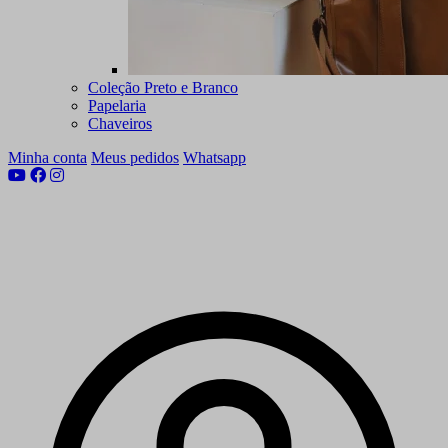
Coleção Preto e Branco
Papelaria
Chaveiros
Minha conta
Meus pedidos
Whatsapp