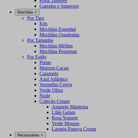
Porta Talheres
Garrafas e Squeezes
Mochilas
+
Por Tipo
Kits
Mochilas Essential
Mochilas Quadradas
Por Tamanho
Mochilas Médias
Mochilas Pequenas
Por Estilo
Pretas
Marrom Cacau
Caramelo
Azul Atlântico
Vermelho Cereja
Verde Oliva
Nude
Coleção Cream
Amarelo Manteiga
Lilás Gelato
Rosa Yogurte
Verde Mousse
Laranja Papaya Cream
Necessaires
+