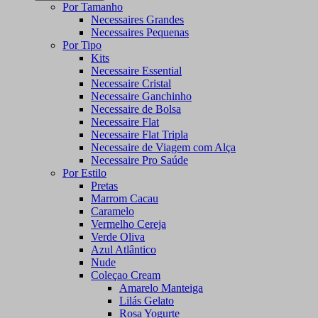
Por Tamanho
Necessaires Grandes
Necessaires Pequenas
Por Tipo
Kits
Necessaire Essential
Necessaire Cristal
Necessaire Ganchinho
Necessaire de Bolsa
Necessaire Flat
Necessaire Flat Tripla
Necessaire de Viagem com Alça
Necessaire Pro Saúde
Por Estilo
Pretas
Marrom Cacau
Caramelo
Vermelho Cereja
Verde Oliva
Azul Atlântico
Nude
Coleçao Cream
Amarelo Manteiga
Lilás Gelato
Rosa Yogurte