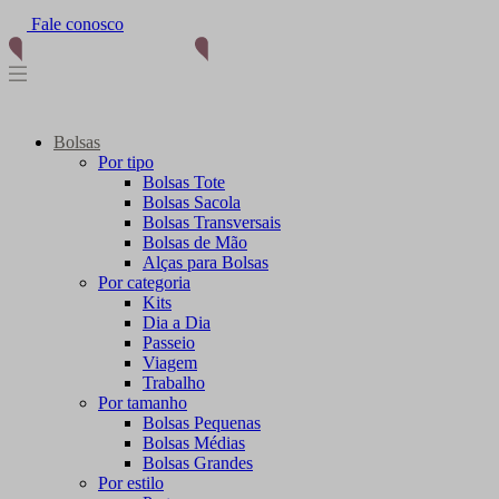
Fale conosco
Bolsas
Por tipo
Bolsas Tote
Bolsas Sacola
Bolsas Transversais
Bolsas de Mão
Alças para Bolsas
Por categoria
Kits
Dia a Dia
Passeio
Viagem
Trabalho
Por tamanho
Bolsas Pequenas
Bolsas Médias
Bolsas Grandes
Por estilo