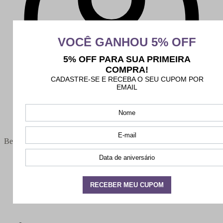
Bem-vindo(a),
Minha conta
Meus pedidos
Sair