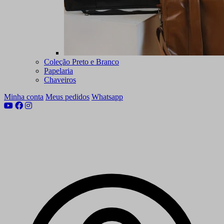
Coleção Preto e Branco
Papelaria
Chaveiros
Minha conta
Meus pedidos
Whatsapp