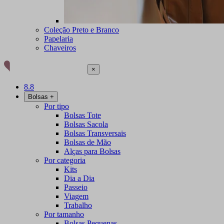
Coleção Preto e Branco
Papelaria
Chaveiros
×
8.8
Bolsas
+
Por tipo
Bolsas Tote
Bolsas Sacola
Bolsas Transversais
Bolsas de Mão
Alças para Bolsas
Por categoria
Kits
Dia a Dia
Passeio
Viagem
Trabalho
Por tamanho
Bolsas Pequenas