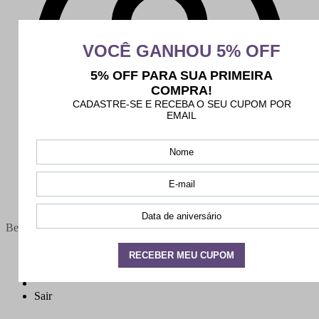
Bem-vindo(a),
Minha conta
Meus pedidos
Sair