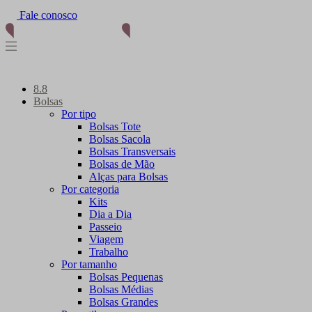
Fale conosco
8.8
Bolsas
Por tipo
Bolsas Tote
Bolsas Sacola
Bolsas Transversais
Bolsas de Mão
Alças para Bolsas
Por categoria
Kits
Dia a Dia
Passeio
Viagem
Trabalho
Por tamanho
Bolsas Pequenas
Bolsas Médias
Bolsas Grandes