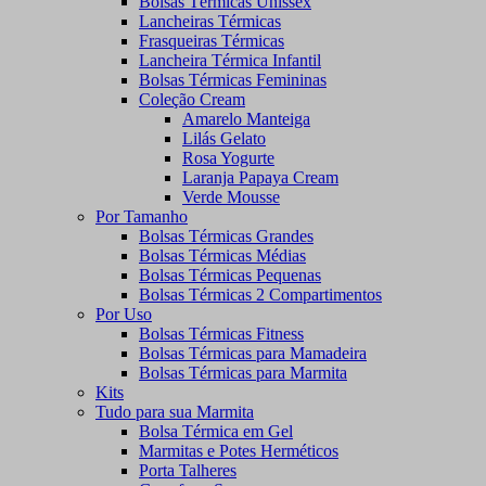
Bolsas Térmicas Unissex
Lancheiras Térmicas
Frasqueiras Térmicas
Lancheira Térmica Infantil
Bolsas Térmicas Femininas
Coleção Cream
Amarelo Manteiga
Lilás Gelato
Rosa Yogurte
Laranja Papaya Cream
Verde Mousse
Por Tamanho
Bolsas Térmicas Grandes
Bolsas Térmicas Médias
Bolsas Térmicas Pequenas
Bolsas Térmicas 2 Compartimentos
Por Uso
Bolsas Térmicas Fitness
Bolsas Térmicas para Mamadeira
Bolsas Térmicas para Marmita
Kits
Tudo para sua Marmita
Bolsa Térmica em Gel
Marmitas e Potes Herméticos
Porta Talheres