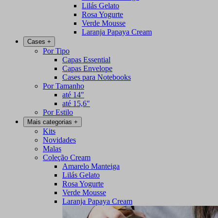
Lilás Gelato
Rosa Yogurte
Verde Mousse
Laranja Papaya Cream
Cases
+
Por Tipo
Capas Essential
Capas Envelope
Cases para Notebooks
Por Tamanho
até 14"
até 15,6"
Por Estilo
Mais categorias
+
Kits
Novidades
Malas
Coleção Cream
Amarelo Manteiga
Lilás Gelato
Rosa Yogurte
Verde Mousse
Laranja Papaya Cream