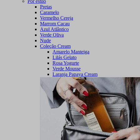
Por estilo
Pretas
Caramelo
Vermelho Cereja
Marrom Cacau
Azul Atlântico
Verde Oliva
Nude
Coleção Cream
Amarelo Manteiga
Lilás Gelato
Rosa Yogurte
Verde Mousse
Laranja Papaya Cream