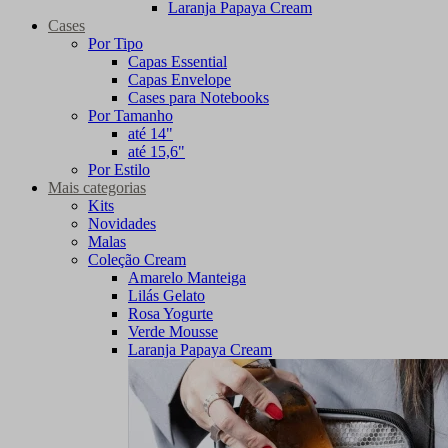
Laranja Papaya Cream
Cases
Por Tipo
Capas Essential
Capas Envelope
Cases para Notebooks
Por Tamanho
até 14"
até 15,6"
Por Estilo
Mais categorias
Kits
Novidades
Malas
Coleção Cream
Amarelo Manteiga
Lilás Gelato
Rosa Yogurte
Verde Mousse
Laranja Papaya Cream