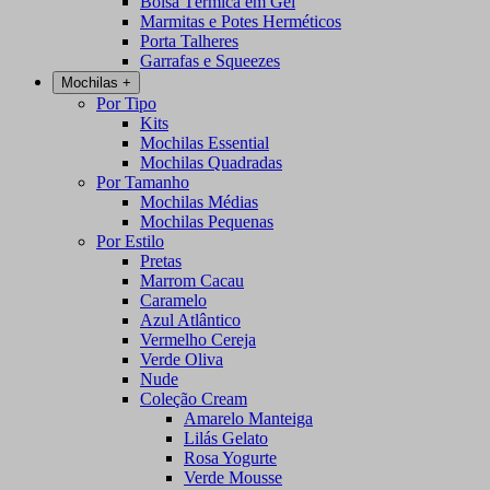
Bolsa Térmica em Gel
Marmitas e Potes Herméticos
Porta Talheres
Garrafas e Squeezes
Mochilas
+
Por Tipo
Kits
Mochilas Essential
Mochilas Quadradas
Por Tamanho
Mochilas Médias
Mochilas Pequenas
Por Estilo
Pretas
Marrom Cacau
Caramelo
Azul Atlântico
Vermelho Cereja
Verde Oliva
Nude
Coleção Cream
Amarelo Manteiga
Lilás Gelato
Rosa Yogurte
Verde Mousse