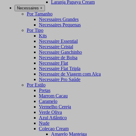
Laranja Papaya Cream
Necessaires
+
Por Tamanho
Necessaires Grandes
Necessaires Pequenas
Por Tipo
Kits
Necessaire Essential
Necessaire Cristal
Necessaire Ganchinho
Necessaire de Bolsa
Necessaire Flat
Necessaire Flat Tripla
Necessaire de Viagem com Alça
Necessaire Pro Saúde
Por Estilo
Pretas
Marrom Cacau
Caramelo
Vermelho Cereja
Verde Oliva
Azul Atlântico
Nude
Coleçao Cream
Amarelo Manteiga