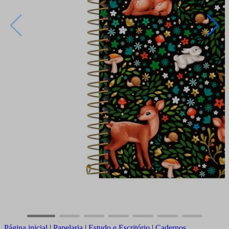
Página inicial
|
Papelaria
|
Estudo e Escritório
|
Cadernos