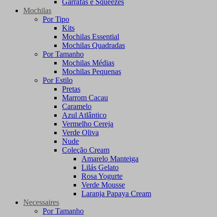
Garrafas e Squeezes
Mochilas
Por Tipo
Kits
Mochilas Essential
Mochilas Quadradas
Por Tamanho
Mochilas Médias
Mochilas Pequenas
Por Estilo
Pretas
Marrom Cacau
Caramelo
Azul Atlântico
Vermelho Cereja
Verde Oliva
Nude
Coleção Cream
Amarelo Manteiga
Lilás Gelato
Rosa Yogurte
Verde Mousse
Laranja Papaya Cream
Necessaires
Por Tamanho