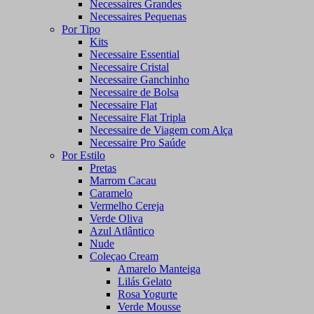
Necessaires Grandes
Necessaires Pequenas
Por Tipo
Kits
Necessaire Essential
Necessaire Cristal
Necessaire Ganchinho
Necessaire de Bolsa
Necessaire Flat
Necessaire Flat Tripla
Necessaire de Viagem com Alça
Necessaire Pro Saúde
Por Estilo
Pretas
Marrom Cacau
Caramelo
Vermelho Cereja
Verde Oliva
Azul Atlântico
Nude
Coleçao Cream
Amarelo Manteiga
Lilás Gelato
Rosa Yogurte
Verde Mousse