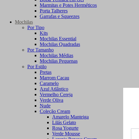
Marmitas e Potes Herméticos
Porta Talheres
Garrafas e Squeezes
Mochilas
Por Tipo
Kits
Mochilas Essential
Mochilas Quadradas
Por Tamanho
Mochilas Médias
Mochilas Pequenas
Por Estilo
Pretas
Marrom Cacau
Caramelo
Azul Atlântico
Vermelho Cereja
Verde Oliva
Nude
Coleção Cream
Amarelo Manteiga
Lilás Gelato
Rosa Yogurte
Verde Mousse