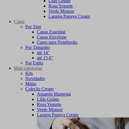
Lilás Gelato
Rosa Yogurte
Verde Mousse
Laranja Papaya Cream
Cases
Por Tipo
Capas Essential
Capas Envelope
Cases para Notebooks
Por Tamanho
até 14"
até 15,6"
Por Estilo
Mais categorias
Kits
Novidades
Malas
Coleção Cream
Amarelo Manteiga
Lilás Gelato
Rosa Yogurte
Verde Mousse
Laranja Papaya Cream