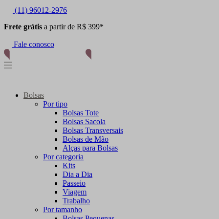
(11) 96012-2976
Frete grátis
a partir de R$ 399*
Fale conosco
Bolsas
Por tipo
Bolsas Tote
Bolsas Sacola
Bolsas Transversais
Bolsas de Mão
Alças para Bolsas
Por categoria
Kits
Dia a Dia
Passeio
Viagem
Trabalho
Por tamanho
Bolsas Pequenas