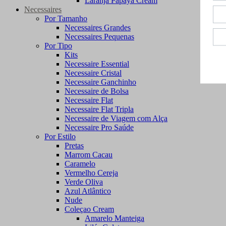
Laranja Papaya Cream
Necessaires
Por Tamanho
Necessaires Grandes
Necessaires Pequenas
Por Tipo
Kits
Necessaire Essential
Necessaire Cristal
Necessaire Ganchinho
Necessaire de Bolsa
Necessaire Flat
Necessaire Flat Tripla
Necessaire de Viagem com Alça
Necessaire Pro Saúde
Por Estilo
Pretas
Marrom Cacau
Caramelo
Vermelho Cereja
Verde Oliva
Azul Atlântico
Nude
Coleçao Cream
Amarelo Manteiga