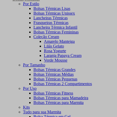
Por Estilo
Bolsas Térmicas Lisas
Bolsas Térmicas Unissex
Lancheiras Térmicas
Frasqueiras Térmicas
Lancheira Térmica Infantil
Bolsas Térmicas Femininas
Coleção Cream
Amarelo Manteiga
Lilás Gelato
Rosa Yogurte
Laranja Papaya Cream
Verde Mousse
Por Tamanho
Bolsas Térmicas Grandes
Bolsas Térmicas Médias
Bolsas Térmicas Pequenas
Bolsas Térmicas 2 Compartimentos
Por Uso
Bolsas Térmicas Fitness
Bolsas Térmicas para Mamadeira
Bolsas Térmicas para Marmita
Kits
Tudo para sua Marmita
Bolsa Térmica em Gel