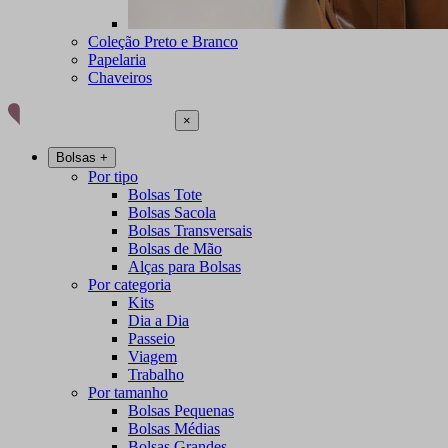
Coleção Preto e Branco
Papelaria
Chaveiros
×
Bolsas
+
Por tipo
Bolsas Tote
Bolsas Sacola
Bolsas Transversais
Bolsas de Mão
Alças para Bolsas
Por categoria
Kits
Dia a Dia
Passeio
Viagem
Trabalho
Por tamanho
Bolsas Pequenas
Bolsas Médias
Bolsas Grandes