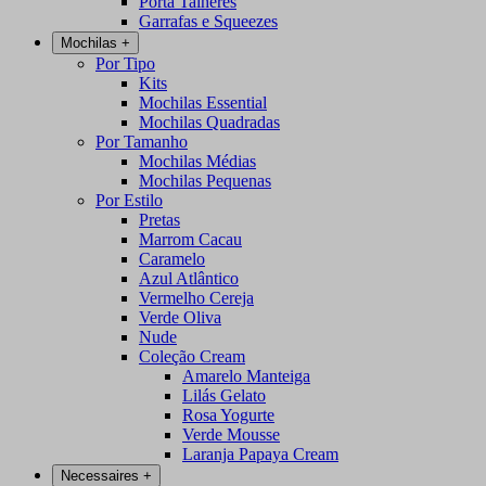
Porta Talheres
Garrafas e Squeezes
Mochilas
+
Por Tipo
Kits
Mochilas Essential
Mochilas Quadradas
Por Tamanho
Mochilas Médias
Mochilas Pequenas
Por Estilo
Pretas
Marrom Cacau
Caramelo
Azul Atlântico
Vermelho Cereja
Verde Oliva
Nude
Coleção Cream
Amarelo Manteiga
Lilás Gelato
Rosa Yogurte
Verde Mousse
Laranja Papaya Cream
Necessaires
+