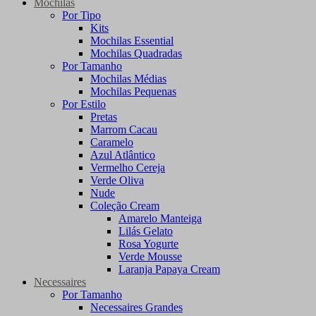
Mochilas
Por Tipo
Kits
Mochilas Essential
Mochilas Quadradas
Por Tamanho
Mochilas Médias
Mochilas Pequenas
Por Estilo
Pretas
Marrom Cacau
Caramelo
Azul Atlântico
Vermelho Cereja
Verde Oliva
Nude
Coleção Cream
Amarelo Manteiga
Lilás Gelato
Rosa Yogurte
Verde Mousse
Laranja Papaya Cream
Necessaires
Por Tamanho
Necessaires Grandes