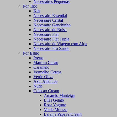
Necessaires Pequenas
Por Tipo
Kits
Necessaire Essential
Necessaire Cristal
Necessaire Ganchinho
Necessaire de Bolsa
Necessaire Flat
Necessaire Flat Tripla
Necessaire de Viagem com Alça
Necessaire Pro Saúde
Por Estilo
Pretas
Marrom Cacau
Caramelo
Vermelho Cereja
Verde Oliva
Azul Atlântico
Nude
Coleçao Cream
Amarelo Manteiga
Lilás Gelato
Rosa Yogurte
Verde Mousse
Laranja Papaya Cream