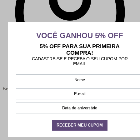
Bem-vindo(a),
Minha conta
Meus pedidos
Sair