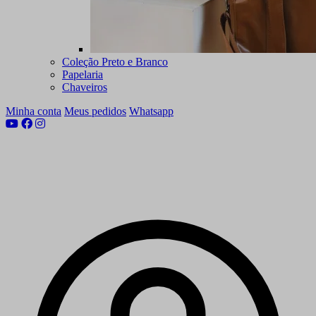
Coleção Preto e Branco
Papelaria
Chaveiros
Minha conta
Meus pedidos
Whatsapp