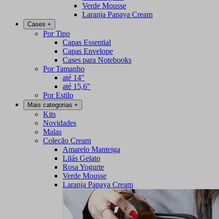
Verde Mousse
Laranja Papaya Cream
Cases
+
Por Tipo
Capas Essential
Capas Envelope
Cases para Notebooks
Por Tamanho
até 14"
até 15,6"
Por Estilo
Mais categorias
+
Kits
Novidades
Malas
Coleção Cream
Amarelo Manteiga
Lilás Gelato
Rosa Yogurte
Verde Mousse
Laranja Papaya Cream