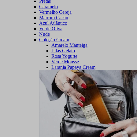
Pretas
Caramelo
Vermelho Cereja
Marrom Cacau
Azul Atlântico
Verde Oliva
Nude
Coleção Cream
Amarelo Manteiga
Lilás Gelato
Rosa Yogurte
Verde Mousse
Laranja Papaya Cream