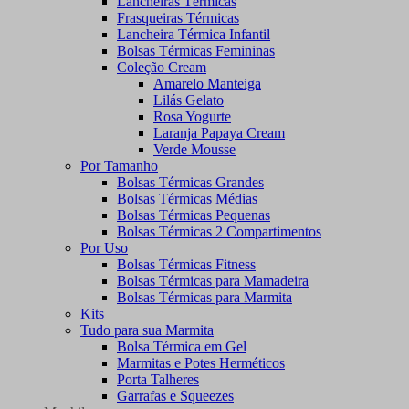
Lancheiras Térmicas
Frasqueiras Térmicas
Lancheira Térmica Infantil
Bolsas Térmicas Femininas
Coleção Cream
Amarelo Manteiga
Lilás Gelato
Rosa Yogurte
Laranja Papaya Cream
Verde Mousse
Por Tamanho
Bolsas Térmicas Grandes
Bolsas Térmicas Médias
Bolsas Térmicas Pequenas
Bolsas Térmicas 2 Compartimentos
Por Uso
Bolsas Térmicas Fitness
Bolsas Térmicas para Mamadeira
Bolsas Térmicas para Marmita
Kits
Tudo para sua Marmita
Bolsa Térmica em Gel
Marmitas e Potes Herméticos
Porta Talheres
Garrafas e Squeezes