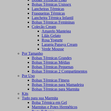
Bolsas Térmicas Unissex
Lancheiras Térmicas
Frasqueiras Térmicas
Lancheira Térmica Infantil
Bolsas Térmicas Femininas
Coleção Cream
Amarelo Manteiga
Lilás Gelato
Rosa Yogurte
Laranja Papaya Cream
Verde Mousse
Por Tamanho
Bolsas Térmicas Grandes
Bolsas Térmicas Médias
Bolsas Térmicas Pequenas
Bolsas Térmicas 2 Compartimentos
Por Uso
Bolsas Térmicas Fitness
Bolsas Térmicas para Mamadeira
Bolsas Térmicas para Marmita
Kits
Tudo para sua Marmita
Bolsa Térmica em Gel
Marmitas e Potes Herméticos