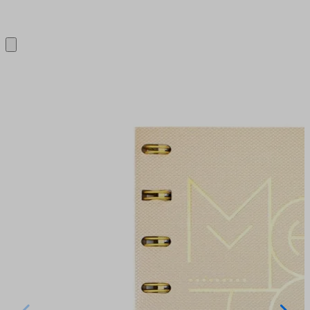
Close