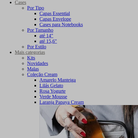
Cases
Por Tipo
Capas Essential
Capas Envelope
Cases para Notebooks
Por Tamanho
até 14"
até 15,6"
Por Estilo
Mais categorias
Kits
Novidades
Malas
Coleção Cream
Amarelo Manteiga
Lilás Gelato
Rosa Yogurte
Verde Mousse
Laranja Papaya Cream