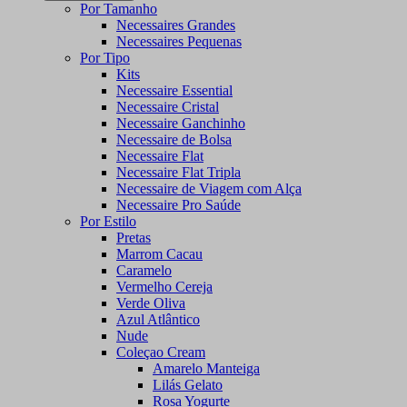
Por Tamanho
Necessaires Grandes
Necessaires Pequenas
Por Tipo
Kits
Necessaire Essential
Necessaire Cristal
Necessaire Ganchinho
Necessaire de Bolsa
Necessaire Flat
Necessaire Flat Tripla
Necessaire de Viagem com Alça
Necessaire Pro Saúde
Por Estilo
Pretas
Marrom Cacau
Caramelo
Vermelho Cereja
Verde Oliva
Azul Atlântico
Nude
Coleçao Cream
Amarelo Manteiga
Lilás Gelato
Rosa Yogurte