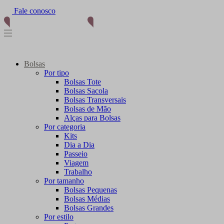
Fale conosco
(11) 96012-2976
Bolsas
Por tipo
Bolsas Tote
Bolsas Sacola
Bolsas Transversais
Bolsas de Mão
Alças para Bolsas
Por categoria
Kits
Dia a Dia
Passeio
Viagem
Trabalho
Por tamanho
Bolsas Pequenas
Bolsas Médias
Bolsas Grandes
Por estilo