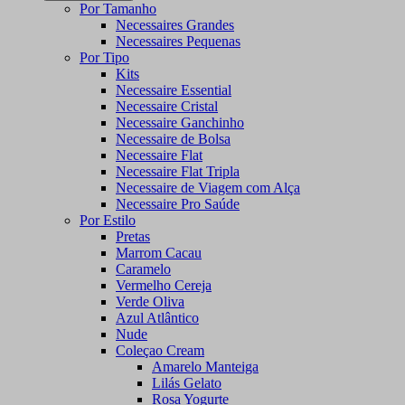
Por Tamanho
Necessaires Grandes
Necessaires Pequenas
Por Tipo
Kits
Necessaire Essential
Necessaire Cristal
Necessaire Ganchinho
Necessaire de Bolsa
Necessaire Flat
Necessaire Flat Tripla
Necessaire de Viagem com Alça
Necessaire Pro Saúde
Por Estilo
Pretas
Marrom Cacau
Caramelo
Vermelho Cereja
Verde Oliva
Azul Atlântico
Nude
Coleçao Cream
Amarelo Manteiga
Lilás Gelato
Rosa Yogurte