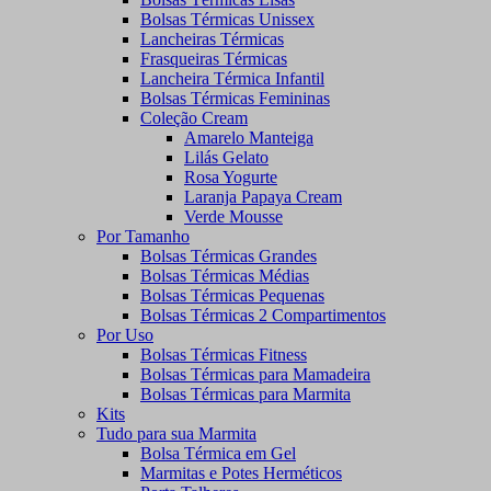
Bolsas Térmicas Unissex
Lancheiras Térmicas
Frasqueiras Térmicas
Lancheira Térmica Infantil
Bolsas Térmicas Femininas
Coleção Cream
Amarelo Manteiga
Lilás Gelato
Rosa Yogurte
Laranja Papaya Cream
Verde Mousse
Por Tamanho
Bolsas Térmicas Grandes
Bolsas Térmicas Médias
Bolsas Térmicas Pequenas
Bolsas Térmicas 2 Compartimentos
Por Uso
Bolsas Térmicas Fitness
Bolsas Térmicas para Mamadeira
Bolsas Térmicas para Marmita
Kits
Tudo para sua Marmita
Bolsa Térmica em Gel
Marmitas e Potes Herméticos