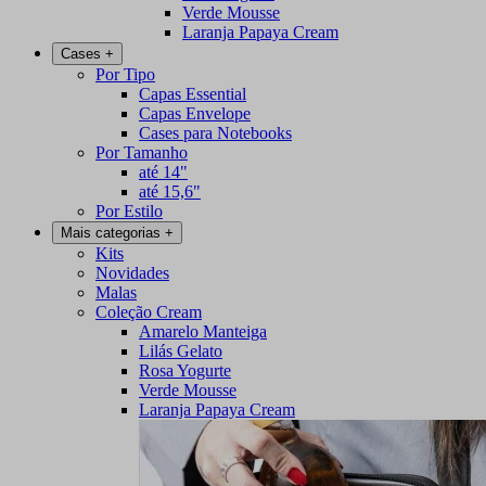
Verde Mousse
Laranja Papaya Cream
Cases
+
Por Tipo
Capas Essential
Capas Envelope
Cases para Notebooks
Por Tamanho
até 14"
até 15,6"
Por Estilo
Mais categorias
+
Kits
Novidades
Malas
Coleção Cream
Amarelo Manteiga
Lilás Gelato
Rosa Yogurte
Verde Mousse
Laranja Papaya Cream