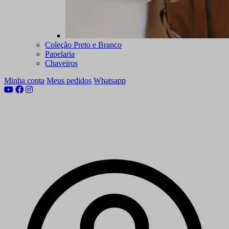
Coleção Preto e Branco
Papelaria
Chaveiros
Minha conta
Meus pedidos
Whatsapp