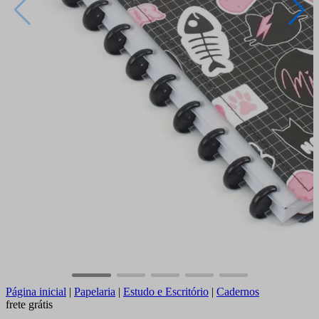
Página inicial
|
Papelaria
|
Estudo e Escritório
|
Cadernos
frete grátis