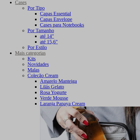
Cases
Por Tipo
Capas Essential
Capas Envelope
Cases para Notebooks
Por Tamanho
até 14"
até 15,6"
Por Estilo
Mais categorias
Kits
Novidades
Malas
Coleção Cream
Amarelo Manteiga
Lilás Gelato
Rosa Yogurte
Verde Mousse
Laranja Papaya Cream