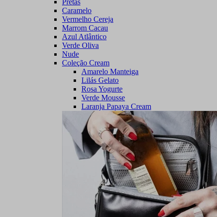
Pretas
Caramelo
Vermelho Cereja
Marrom Cacau
Azul Atlântico
Verde Oliva
Nude
Coleção Cream
Amarelo Manteiga
Lilás Gelato
Rosa Yogurte
Verde Mousse
Laranja Papaya Cream