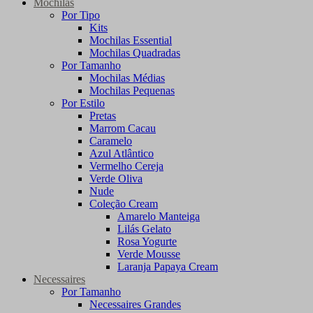
Mochilas
Por Tipo
Kits
Mochilas Essential
Mochilas Quadradas
Por Tamanho
Mochilas Médias
Mochilas Pequenas
Por Estilo
Pretas
Marrom Cacau
Caramelo
Azul Atlântico
Vermelho Cereja
Verde Oliva
Nude
Coleção Cream
Amarelo Manteiga
Lilás Gelato
Rosa Yogurte
Verde Mousse
Laranja Papaya Cream
Necessaires
Por Tamanho
Necessaires Grandes