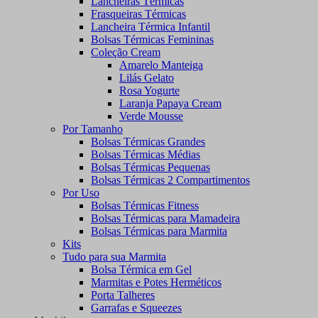
Lancheiras Térmicas
Frasqueiras Térmicas
Lancheira Térmica Infantil
Bolsas Térmicas Femininas
Coleção Cream
Amarelo Manteiga
Lilás Gelato
Rosa Yogurte
Laranja Papaya Cream
Verde Mousse
Por Tamanho
Bolsas Térmicas Grandes
Bolsas Térmicas Médias
Bolsas Térmicas Pequenas
Bolsas Térmicas 2 Compartimentos
Por Uso
Bolsas Térmicas Fitness
Bolsas Térmicas para Mamadeira
Bolsas Térmicas para Marmita
Kits
Tudo para sua Marmita
Bolsa Térmica em Gel
Marmitas e Potes Herméticos
Porta Talheres
Garrafas e Squeezes