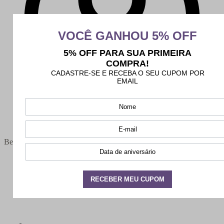
Bem-vindo(a),
Minha conta
Meus pedidos
Sair