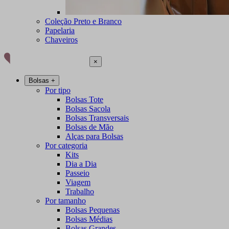
Coleção Preto e Branco
Papelaria
Chaveiros
×
Bolsas
+
Por tipo
Bolsas Tote
Bolsas Sacola
Bolsas Transversais
Bolsas de Mão
Alças para Bolsas
Por categoria
Kits
Dia a Dia
Passeio
Viagem
Trabalho
Por tamanho
Bolsas Pequenas
Bolsas Médias
Bolsas Grandes