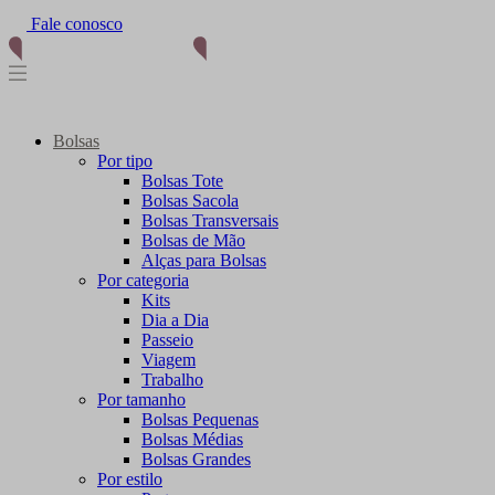
Fale conosco
Bolsas
Por tipo
Bolsas Tote
Bolsas Sacola
Bolsas Transversais
Bolsas de Mão
Alças para Bolsas
Por categoria
Kits
Dia a Dia
Passeio
Viagem
Trabalho
Por tamanho
Bolsas Pequenas
Bolsas Médias
Bolsas Grandes
Por estilo