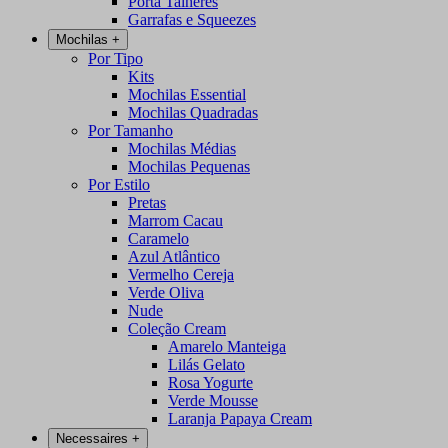
Porta Talheres
Garrafas e Squeezes
Mochilas
+
Por Tipo
Kits
Mochilas Essential
Mochilas Quadradas
Por Tamanho
Mochilas Médias
Mochilas Pequenas
Por Estilo
Pretas
Marrom Cacau
Caramelo
Azul Atlântico
Vermelho Cereja
Verde Oliva
Nude
Coleção Cream
Amarelo Manteiga
Lilás Gelato
Rosa Yogurte
Verde Mousse
Laranja Papaya Cream
Necessaires
+