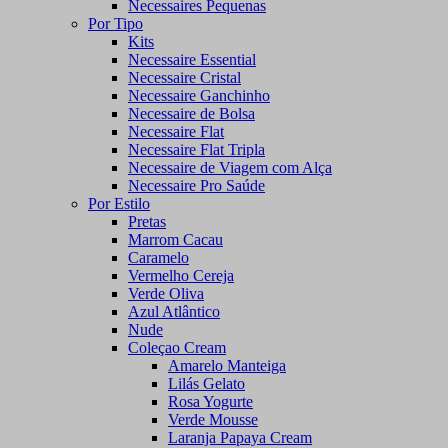
Necessaires Pequenas
Por Tipo
Kits
Necessaire Essential
Necessaire Cristal
Necessaire Ganchinho
Necessaire de Bolsa
Necessaire Flat
Necessaire Flat Tripla
Necessaire de Viagem com Alça
Necessaire Pro Saúde
Por Estilo
Pretas
Marrom Cacau
Caramelo
Vermelho Cereja
Verde Oliva
Azul Atlântico
Nude
Coleçao Cream
Amarelo Manteiga
Lilás Gelato
Rosa Yogurte
Verde Mousse
Laranja Papaya Cream