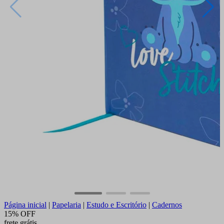
Página inicial
|
Papelaria
|
Estudo e Escritório
|
Cadernos
15% OFF
frete grátis