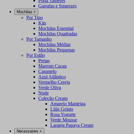
Porta Talheres
Garrafas e Squeezes
Mochilas
+
Por Tipo
Kits
Mochilas Essential
Mochilas Quadradas
Por Tamanho
Mochilas Médias
Mochilas Pequenas
Por Estilo
Pretas
Marrom Cacau
Caramelo
Azul Atlântico
Vermelho Cereja
Verde Oliva
Nude
Coleção Cream
Amarelo Manteiga
Lilás Gelato
Rosa Yogurte
Verde Mousse
Laranja Papaya Cream
Necessaires
+