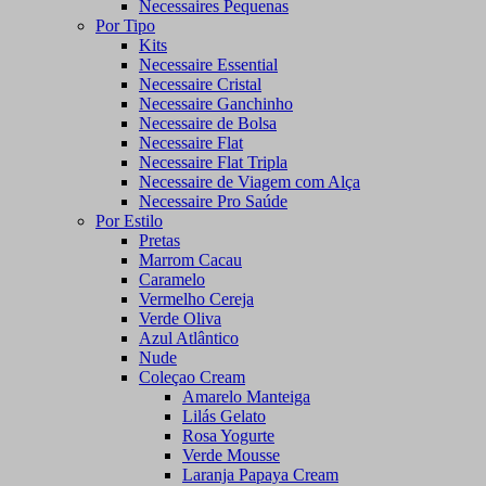
Necessaires Pequenas
Por Tipo
Kits
Necessaire Essential
Necessaire Cristal
Necessaire Ganchinho
Necessaire de Bolsa
Necessaire Flat
Necessaire Flat Tripla
Necessaire de Viagem com Alça
Necessaire Pro Saúde
Por Estilo
Pretas
Marrom Cacau
Caramelo
Vermelho Cereja
Verde Oliva
Azul Atlântico
Nude
Coleçao Cream
Amarelo Manteiga
Lilás Gelato
Rosa Yogurte
Verde Mousse
Laranja Papaya Cream