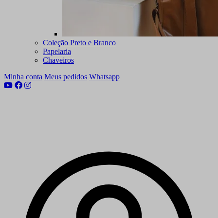
Coleção Preto e Branco
Papelaria
Chaveiros
Minha conta
Meus pedidos
Whatsapp