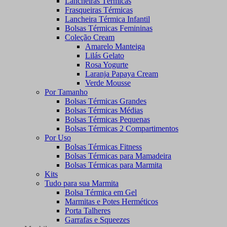
Lancheiras Térmicas
Frasqueiras Térmicas
Lancheira Térmica Infantil
Bolsas Térmicas Femininas
Coleção Cream
Amarelo Manteiga
Lilás Gelato
Rosa Yogurte
Laranja Papaya Cream
Verde Mousse
Por Tamanho
Bolsas Térmicas Grandes
Bolsas Térmicas Médias
Bolsas Térmicas Pequenas
Bolsas Térmicas 2 Compartimentos
Por Uso
Bolsas Térmicas Fitness
Bolsas Térmicas para Mamadeira
Bolsas Térmicas para Marmita
Kits
Tudo para sua Marmita
Bolsa Térmica em Gel
Marmitas e Potes Herméticos
Porta Talheres
Garrafas e Squeezes