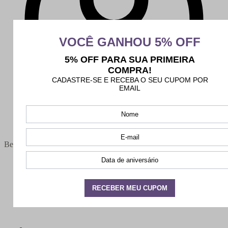
Bem-vindo(a),
Minha conta
Meus pedidos
Sair