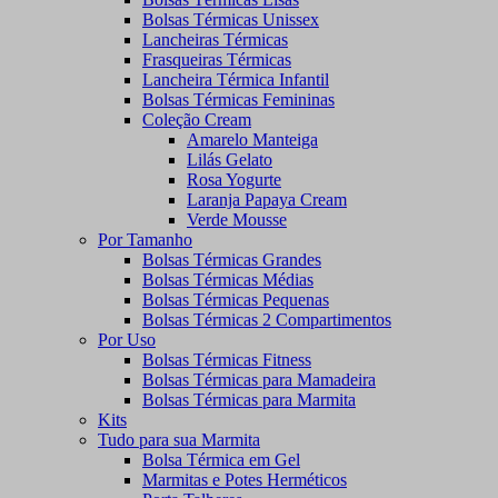
Bolsas Térmicas Unissex
Lancheiras Térmicas
Frasqueiras Térmicas
Lancheira Térmica Infantil
Bolsas Térmicas Femininas
Coleção Cream
Amarelo Manteiga
Lilás Gelato
Rosa Yogurte
Laranja Papaya Cream
Verde Mousse
Por Tamanho
Bolsas Térmicas Grandes
Bolsas Térmicas Médias
Bolsas Térmicas Pequenas
Bolsas Térmicas 2 Compartimentos
Por Uso
Bolsas Térmicas Fitness
Bolsas Térmicas para Mamadeira
Bolsas Térmicas para Marmita
Kits
Tudo para sua Marmita
Bolsa Térmica em Gel
Marmitas e Potes Herméticos