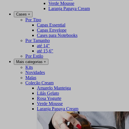
Verde Mousse
Laranja Papaya Cream
Cases
+
Por Tipo
Capas Essential
Capas Envelope
Cases para Notebooks
Por Tamanho
até 14"
até 15,6"
Por Estilo
Mais categorias
+
Kits
Novidades
Malas
Coleção Cream
Amarelo Manteiga
Lilás Gelato
Rosa Yogurte
Verde Mousse
Laranja Papaya Cream