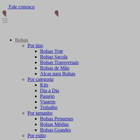
Fale conosco
Bolsas
Por tipo
Bolsas Tote
Bolsas Sacola
Bolsas Transversais
Bolsas de Mão
Alças para Bolsas
Por categoria
Kits
Dia a Dia
Passeio
Viagem
Trabalho
Por tamanho
Bolsas Pequenas
Bolsas Médias
Bolsas Grandes
Por estilo