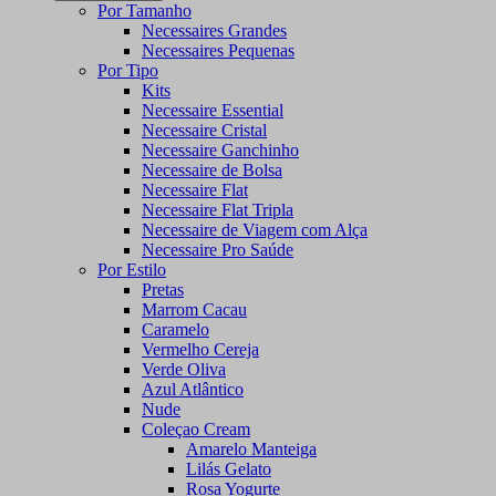
Por Tamanho
Necessaires Grandes
Necessaires Pequenas
Por Tipo
Kits
Necessaire Essential
Necessaire Cristal
Necessaire Ganchinho
Necessaire de Bolsa
Necessaire Flat
Necessaire Flat Tripla
Necessaire de Viagem com Alça
Necessaire Pro Saúde
Por Estilo
Pretas
Marrom Cacau
Caramelo
Vermelho Cereja
Verde Oliva
Azul Atlântico
Nude
Coleçao Cream
Amarelo Manteiga
Lilás Gelato
Rosa Yogurte