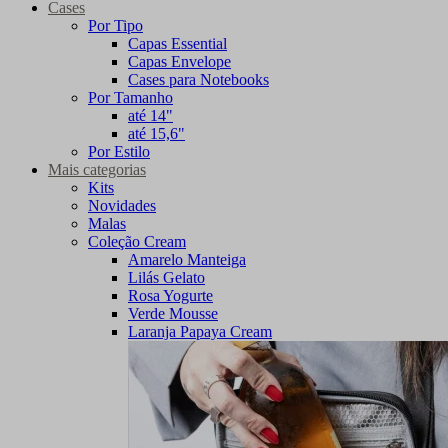
Cases
Por Tipo
Capas Essential
Capas Envelope
Cases para Notebooks
Por Tamanho
até 14"
até 15,6"
Por Estilo
Mais categorias
Kits
Novidades
Malas
Coleção Cream
Amarelo Manteiga
Lilás Gelato
Rosa Yogurte
Verde Mousse
Laranja Papaya Cream