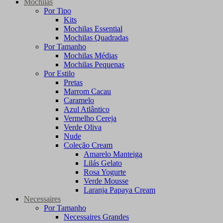
Mochilas
Por Tipo
Kits
Mochilas Essential
Mochilas Quadradas
Por Tamanho
Mochilas Médias
Mochilas Pequenas
Por Estilo
Pretas
Marrom Cacau
Caramelo
Azul Atlântico
Vermelho Cereja
Verde Oliva
Nude
Coleção Cream
Amarelo Manteiga
Lilás Gelato
Rosa Yogurte
Verde Mousse
Laranja Papaya Cream
Necessaires
Por Tamanho
Necessaires Grandes