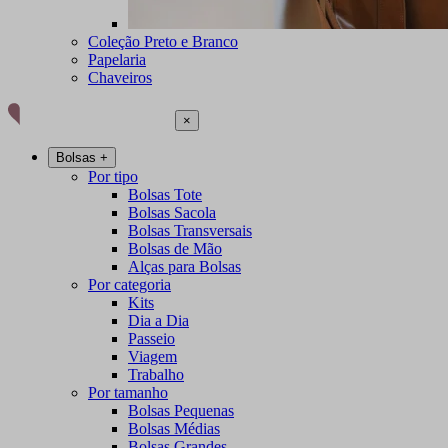
Coleção Preto e Branco
Papelaria
Chaveiros
×
Bolsas
+
Por tipo
Bolsas Tote
Bolsas Sacola
Bolsas Transversais
Bolsas de Mão
Alças para Bolsas
Por categoria
Kits
Dia a Dia
Passeio
Viagem
Trabalho
Por tamanho
Bolsas Pequenas
Bolsas Médias
Bolsas Grandes