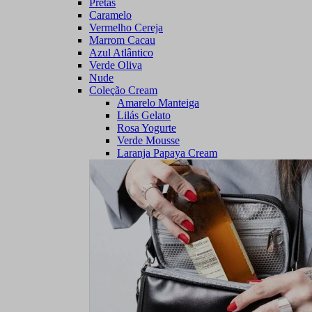
Pretas
Caramelo
Vermelho Cereja
Marrom Cacau
Azul Atlântico
Verde Oliva
Nude
Coleção Cream
Amarelo Manteiga
Lilás Gelato
Rosa Yogurte
Verde Mousse
Laranja Papaya Cream