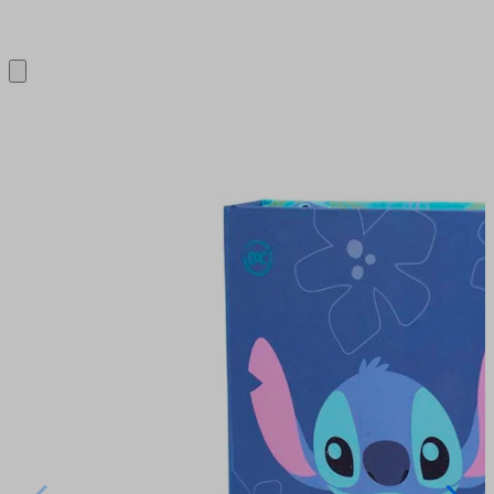
Close