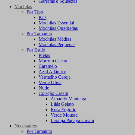
Garrafas e Squeezes
Mochilas
Por Tipo
Kits
Mochilas Essential
Mochilas Quadradas
Por Tamanho
Mochilas Médias
Mochilas Pequenas
Por Estilo
Pretas
Marrom Cacau
Caramelo
Azul Atlântico
Vermelho Cereja
Verde Oliva
Nude
Coleção Cream
Amarelo Manteiga
Lilás Gelato
Rosa Yogurte
Verde Mousse
Laranja Papaya Cream
Necessaires
Por Tamanho