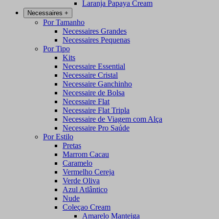
Laranja Papaya Cream
Necessaires
+
Por Tamanho
Necessaires Grandes
Necessaires Pequenas
Por Tipo
Kits
Necessaire Essential
Necessaire Cristal
Necessaire Ganchinho
Necessaire de Bolsa
Necessaire Flat
Necessaire Flat Tripla
Necessaire de Viagem com Alça
Necessaire Pro Saúde
Por Estilo
Pretas
Marrom Cacau
Caramelo
Vermelho Cereja
Verde Oliva
Azul Atlântico
Nude
Coleçao Cream
Amarelo Manteiga