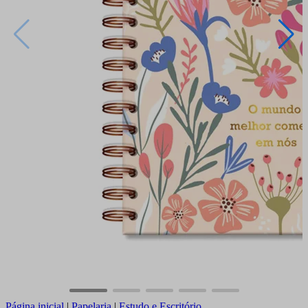
Página inicial
|
Papelaria
|
Estudo e Escritório