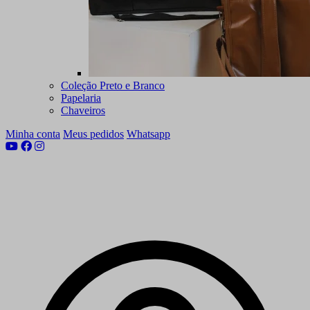
Coleção Preto e Branco
Papelaria
Chaveiros
Minha conta
Meus pedidos
Whatsapp