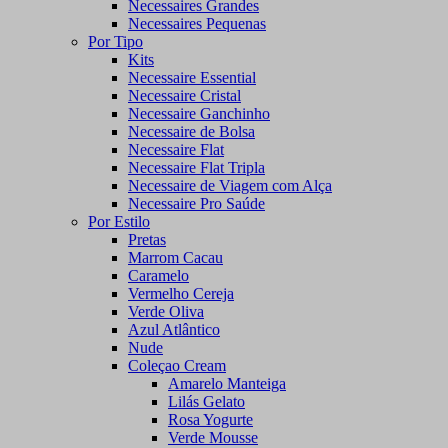
Necessaires Grandes
Necessaires Pequenas
Por Tipo
Kits
Necessaire Essential
Necessaire Cristal
Necessaire Ganchinho
Necessaire de Bolsa
Necessaire Flat
Necessaire Flat Tripla
Necessaire de Viagem com Alça
Necessaire Pro Saúde
Por Estilo
Pretas
Marrom Cacau
Caramelo
Vermelho Cereja
Verde Oliva
Azul Atlântico
Nude
Coleçao Cream
Amarelo Manteiga
Lilás Gelato
Rosa Yogurte
Verde Mousse