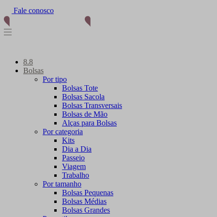
Fale conosco
8.8
Bolsas
Por tipo
Bolsas Tote
Bolsas Sacola
Bolsas Transversais
Bolsas de Mão
Alças para Bolsas
Por categoria
Kits
Dia a Dia
Passeio
Viagem
Trabalho
Por tamanho
Bolsas Pequenas
Bolsas Médias
Bolsas Grandes