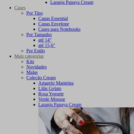
Laranja Papaya Cream
Cases
Por Tipo
Capas Essential
Capas Envelope
Cases para Notebooks
Por Tamanho
até 14"
até 15,6"
Por Estilo
Mais categorias
Kits
Novidades
Malas
Coleção Cream
Amarelo Manteiga
Lilás Gelato
Rosa Yogurte
Verde Mousse
Laranja Papaya Cream