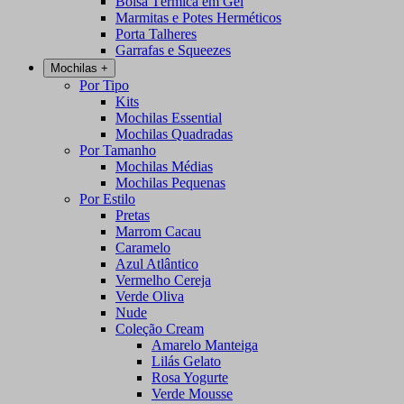
Bolsa Térmica em Gel
Marmitas e Potes Herméticos
Porta Talheres
Garrafas e Squeezes
Mochilas
+
Por Tipo
Kits
Mochilas Essential
Mochilas Quadradas
Por Tamanho
Mochilas Médias
Mochilas Pequenas
Por Estilo
Pretas
Marrom Cacau
Caramelo
Azul Atlântico
Vermelho Cereja
Verde Oliva
Nude
Coleção Cream
Amarelo Manteiga
Lilás Gelato
Rosa Yogurte
Verde Mousse