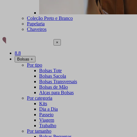
Coleção Preto e Branco
Papelaria
Chaveiros
×
8.8
Bolsas
+
Por tipo
Bolsas Tote
Bolsas Sacola
Bolsas Transversais
Bolsas de Mão
Alças para Bolsas
Por categoria
Kits
Dia a Dia
Passeio
Viagem
Trabalho
Por tamanho
Bolsas Pequenas