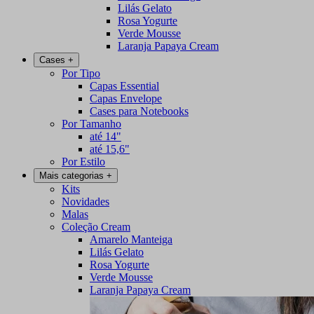
Lilás Gelato
Rosa Yogurte
Verde Mousse
Laranja Papaya Cream
Cases
+
Por Tipo
Capas Essential
Capas Envelope
Cases para Notebooks
Por Tamanho
até 14"
até 15,6"
Por Estilo
Mais categorias
+
Kits
Novidades
Malas
Coleção Cream
Amarelo Manteiga
Lilás Gelato
Rosa Yogurte
Verde Mousse
Laranja Papaya Cream