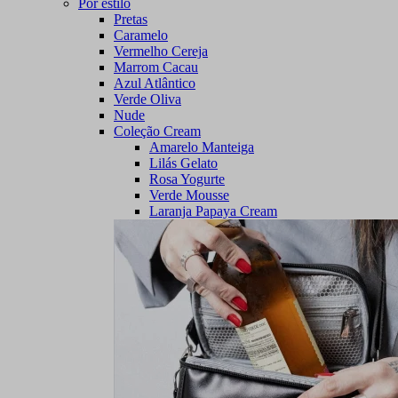
Por estilo
Pretas
Caramelo
Vermelho Cereja
Marrom Cacau
Azul Atlântico
Verde Oliva
Nude
Coleção Cream
Amarelo Manteiga
Lilás Gelato
Rosa Yogurte
Verde Mousse
Laranja Papaya Cream