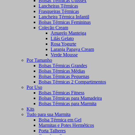
Bolsas Térmicas Unissex
Lancheiras Térmicas
Frasqueiras Térmicas
Lancheira Térmica Infantil
Bolsas Térmicas Femininas
Coleção Cream
Amarelo Manteiga
Lilás Gelato
Rosa Yogurte
Laranja Papaya Cream
Verde Mousse
Por Tamanho
Bolsas Térmicas Grandes
Bolsas Térmicas Médias
Bolsas Térmicas Pequenas
Bolsas Térmicas 2 Compartimentos
Por Uso
Bolsas Térmicas Fitness
Bolsas Térmicas para Mamadeira
Bolsas Térmicas para Marmita
Kits
Tudo para sua Marmita
Bolsa Térmica em Gel
Marmitas e Potes Herméticos
Porta Talheres