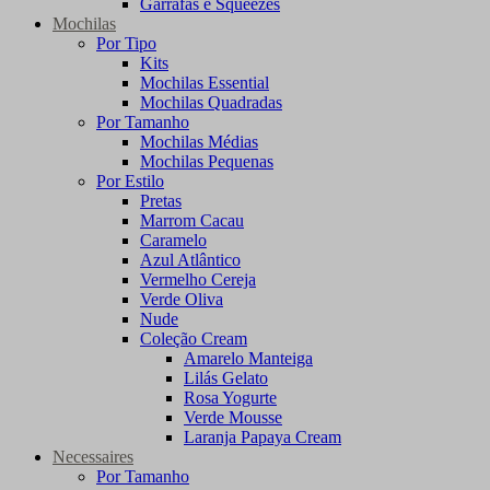
Garrafas e Squeezes
Mochilas
Por Tipo
Kits
Mochilas Essential
Mochilas Quadradas
Por Tamanho
Mochilas Médias
Mochilas Pequenas
Por Estilo
Pretas
Marrom Cacau
Caramelo
Azul Atlântico
Vermelho Cereja
Verde Oliva
Nude
Coleção Cream
Amarelo Manteiga
Lilás Gelato
Rosa Yogurte
Verde Mousse
Laranja Papaya Cream
Necessaires
Por Tamanho