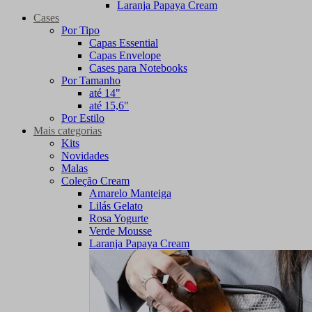
Laranja Papaya Cream
Cases
Por Tipo
Capas Essential
Capas Envelope
Cases para Notebooks
Por Tamanho
até 14"
até 15,6"
Por Estilo
Mais categorias
Kits
Novidades
Malas
Coleção Cream
Amarelo Manteiga
Lilás Gelato
Rosa Yogurte
Verde Mousse
Laranja Papaya Cream