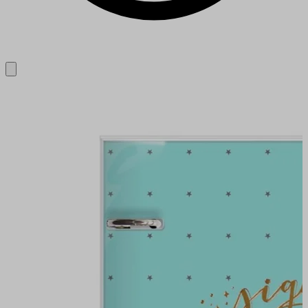
Close