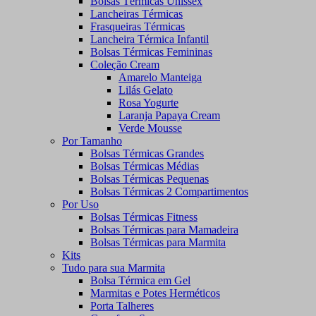
Bolsas Térmicas Unissex
Lancheiras Térmicas
Frasqueiras Térmicas
Lancheira Térmica Infantil
Bolsas Térmicas Femininas
Coleção Cream
Amarelo Manteiga
Lilás Gelato
Rosa Yogurte
Laranja Papaya Cream
Verde Mousse
Por Tamanho
Bolsas Térmicas Grandes
Bolsas Térmicas Médias
Bolsas Térmicas Pequenas
Bolsas Térmicas 2 Compartimentos
Por Uso
Bolsas Térmicas Fitness
Bolsas Térmicas para Mamadeira
Bolsas Térmicas para Marmita
Kits
Tudo para sua Marmita
Bolsa Térmica em Gel
Marmitas e Potes Herméticos
Porta Talheres