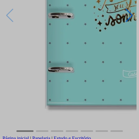
Página inicial
|
Papelaria
|
Estudo e Escritório