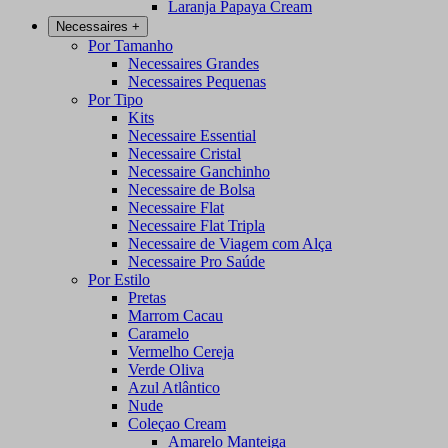
Laranja Papaya Cream
Necessaires
+
Por Tamanho
Necessaires Grandes
Necessaires Pequenas
Por Tipo
Kits
Necessaire Essential
Necessaire Cristal
Necessaire Ganchinho
Necessaire de Bolsa
Necessaire Flat
Necessaire Flat Tripla
Necessaire de Viagem com Alça
Necessaire Pro Saúde
Por Estilo
Pretas
Marrom Cacau
Caramelo
Vermelho Cereja
Verde Oliva
Azul Atlântico
Nude
Coleçao Cream
Amarelo Manteiga