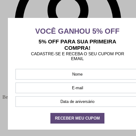
Bem-vindo(a),
Minha conta
Meus pedidos
Sair