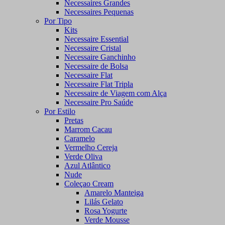
Necessaires Grandes
Necessaires Pequenas
Por Tipo
Kits
Necessaire Essential
Necessaire Cristal
Necessaire Ganchinho
Necessaire de Bolsa
Necessaire Flat
Necessaire Flat Tripla
Necessaire de Viagem com Alça
Necessaire Pro Saúde
Por Estilo
Pretas
Marrom Cacau
Caramelo
Vermelho Cereja
Verde Oliva
Azul Atlântico
Nude
Coleçao Cream
Amarelo Manteiga
Lilás Gelato
Rosa Yogurte
Verde Mousse