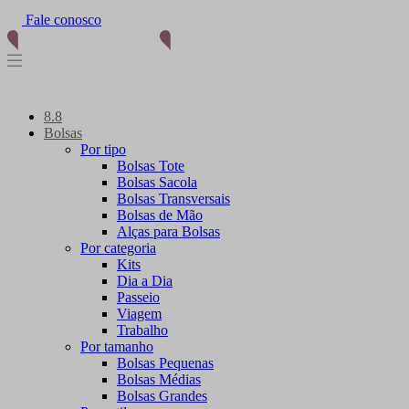
Fale conosco
8.8
Bolsas
Por tipo
Bolsas Tote
Bolsas Sacola
Bolsas Transversais
Bolsas de Mão
Alças para Bolsas
Por categoria
Kits
Dia a Dia
Passeio
Viagem
Trabalho
Por tamanho
Bolsas Pequenas
Bolsas Médias
Bolsas Grandes