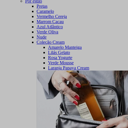
Por estilo
Pretas
Caramelo
Vermelho Cereja
Marrom Cacau
Azul Atlântico
Verde Oliva
Nude
Coleção Cream
Amarelo Manteiga
Lilás Gelato
Rosa Yogurte
Verde Mousse
Laranja Papaya Cream