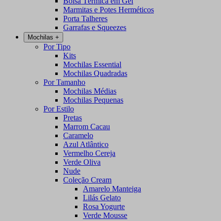
Bolsa Térmica em Gel
Marmitas e Potes Herméticos
Porta Talheres
Garrafas e Squeezes
Mochilas
+
Por Tipo
Kits
Mochilas Essential
Mochilas Quadradas
Por Tamanho
Mochilas Médias
Mochilas Pequenas
Por Estilo
Pretas
Marrom Cacau
Caramelo
Azul Atlântico
Vermelho Cereja
Verde Oliva
Nude
Coleção Cream
Amarelo Manteiga
Lilás Gelato
Rosa Yogurte
Verde Mousse