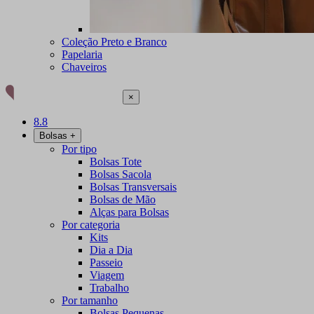
Coleção Preto e Branco
Papelaria
Chaveiros
×
8.8
Bolsas
+
Por tipo
Bolsas Tote
Bolsas Sacola
Bolsas Transversais
Bolsas de Mão
Alças para Bolsas
Por categoria
Kits
Dia a Dia
Passeio
Viagem
Trabalho
Por tamanho
Bolsas Pequenas