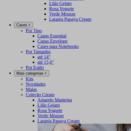
Lilás Gelato
Rosa Yogurte
Verde Mousse
Laranja Papaya Cream
Cases
+
Por Tipo
Capas Essential
Capas Envelope
Cases para Notebooks
Por Tamanho
até 14"
até 15,6"
Por Estilo
Mais categorias
+
Kits
Novidades
Malas
Coleção Cream
Amarelo Manteiga
Lilás Gelato
Rosa Yogurte
Verde Mousse
Laranja Papaya Cream