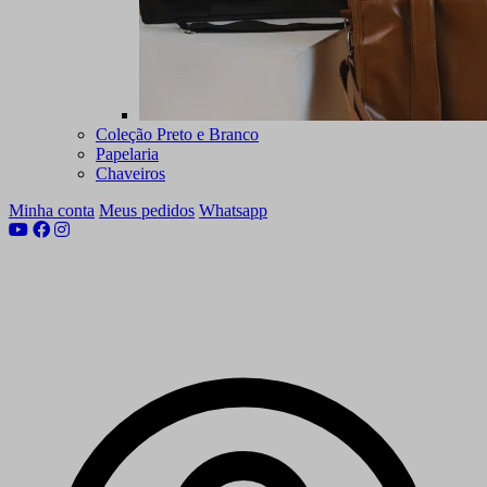
Coleção Preto e Branco
Papelaria
Chaveiros
Minha conta
Meus pedidos
Whatsapp